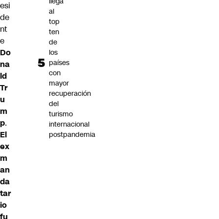
llega
esi
al
de
top
nt
ten
e
de
Do
los
países
na
con
ld
mayor
Tr
recuperación
u
del
m
turismo
p
.
internacional
El
postpandemia
ex
m
an
da
tar
io
fu