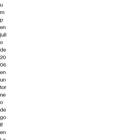
u
m
p
en
juli
o
de
20
06
en
un
tor
ne
o
de
go
lf
en
La