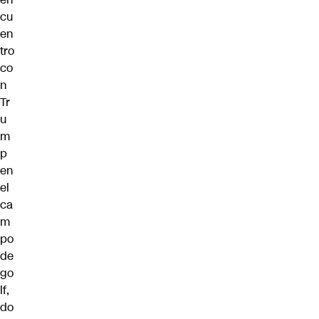
cu
en
tro
co
n
Tr
u
m
p
en
el
ca
m
po
de
go
lf,
do