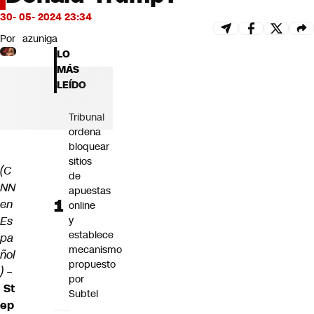
Futuro 360
30- 05- 2024 23:34
Opinión
Por
azuniga
LO
MÁS
LEÍDO
Tribunal
ordena
bloquear
sitios
(C
de
NN
apuestas
en
online
Es
y
establece
pa
mecanismo
ñol
propuesto
) –
por
St
Subtel
ep