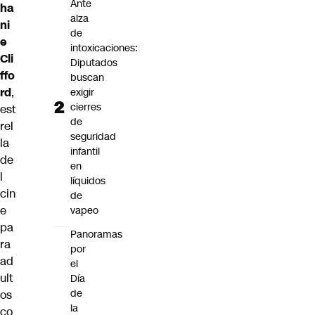
Ante
ha
alza
ni
de
e
intoxicaciones:
Cli
Diputados
ffo
buscan
rd
,
exigir
cierres
est
de
rel
seguridad
la
infantil
de
en
l
líquidos
cin
de
e
vapeo
pa
Panoramas
ra
por
ad
el
ult
Día
de
os
la
co