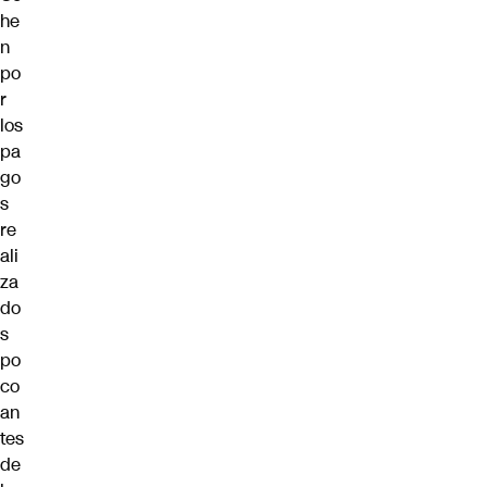
he
n
po
r
los
pa
go
s
re
ali
za
do
s
po
co
an
tes
de