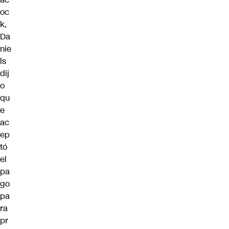
oc
k,
Da
nie
ls
dij
o
qu
e
ac
ep
tó
el
pa
go
pa
ra
pr