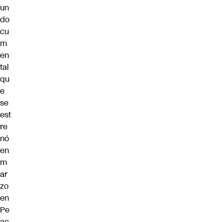
un
do
cu
m
en
tal
qu
e
se
est
re
nó
en
m
ar
zo
en
Pe
ac