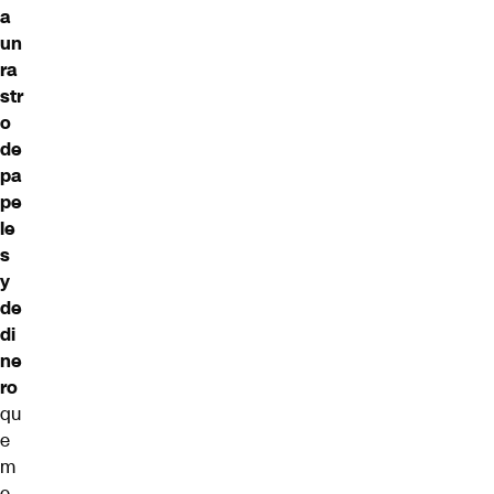
a
un
ra
str
o
de
pa
pe
le
s
y
de
di
ne
ro
qu
e
m
e