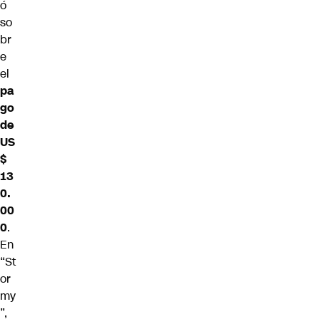
ó
so
br
e
el
pa
go
de
US
$
13
0.
00
0
.
En
“St
or
my
”,