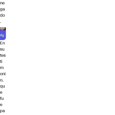
ne
ga
do
.
En
su
tes
ti
m
oni
o,
qu
e
fu
e
pa