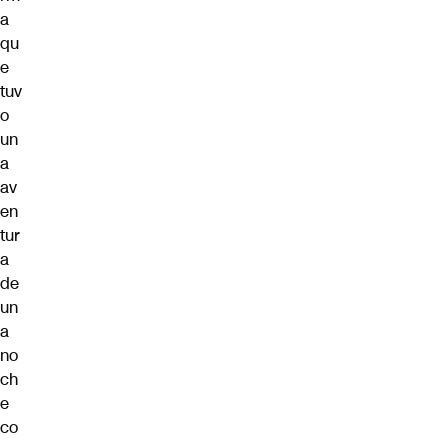
a
qu
e
tuv
o
un
a
av
en
tur
a
de
un
a
no
ch
e
co