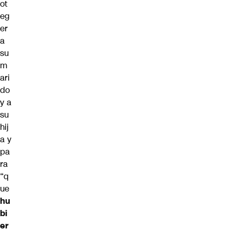
ot
eg
er
a
su
m
ari
do
y a
su
hij
a y
pa
ra
“q
ue
hu
bi
er