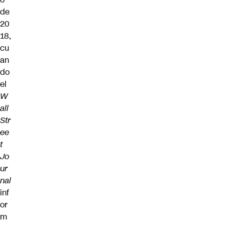
de
20
18,
cu
an
do
el
W
all
Str
ee
t
Jo
ur
nal
inf
or
m