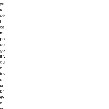
yo
s
de
l
ca
m
po
de
go
lf y
qu
e
tuv
o
un
br
ev
e
en