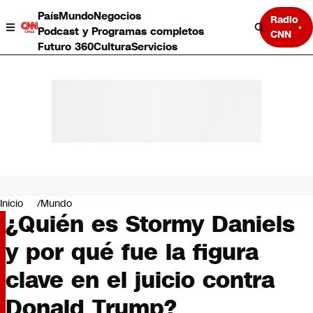
País
Mundo
Negocios
Radio
Podcast y Programas completos
CNN
Futuro 360
Cultura
Servicios
País
Mundo
Negocios
Inicio
Mundo
¿Quién es Stormy Daniels
Deportes
Programas completos
y por qué fue la figura
Cultura
Servicios
clave en el juicio contra
Bits
CNN Data
Donald Trump?
CNN tiempo