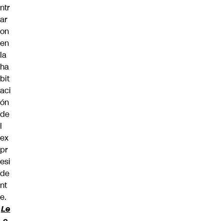
ntr
ar
on
en
la
ha
bit
aci
ón
de
l
ex
pr
esi
de
nt
e.
Le
e