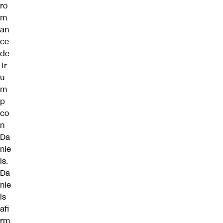
ro
m
an
ce
de
Tr
u
m
p
co
n
Da
nie
ls.
Da
nie
ls
afi
rm