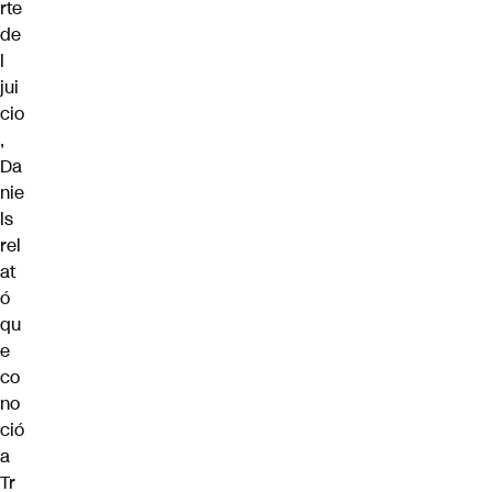
rte
de
l
jui
cio
,
Da
nie
ls
rel
at
ó
qu
e
co
no
ció
a
Tr