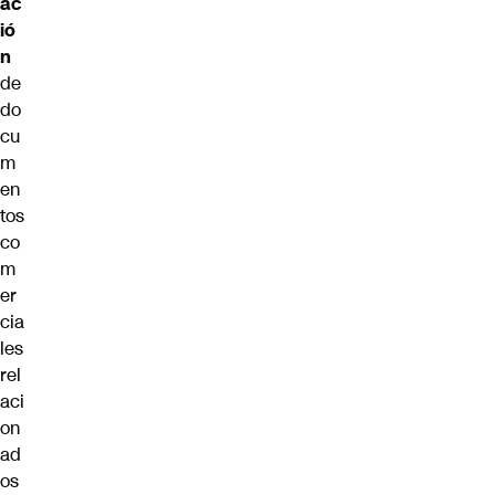
ac
ió
n
de
do
cu
m
en
tos
co
m
er
cia
les
rel
aci
on
ad
os