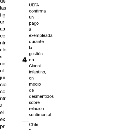
de
UEFA
las
confirma
fig
un
ur
pago
as
a
ce
exempleada
durante
ntr
la
ale
gestión
s
de
en
Gianni
el
Infantino,
jui
en
cio
medio
de
co
desmentidos
ntr
sobre
a
relación
el
sentimental
ex
Chile
pr