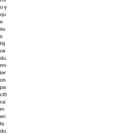
o y
qu
e
su
s
hij
os
du
rm
ier
on
pa
cífi
ca
m
en
te
du