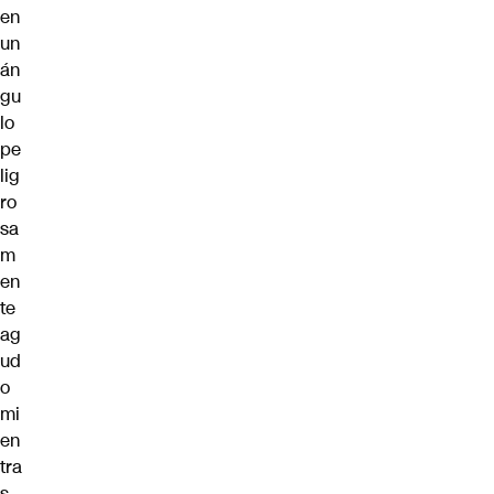
en
un
án
gu
lo
pe
lig
ro
sa
m
en
te
ag
ud
o
mi
en
tra
s