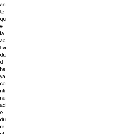
an
te
qu
e
la
ac
tivi
da
d
ha
ya
co
nti
nu
ad
o
du
ra
nt