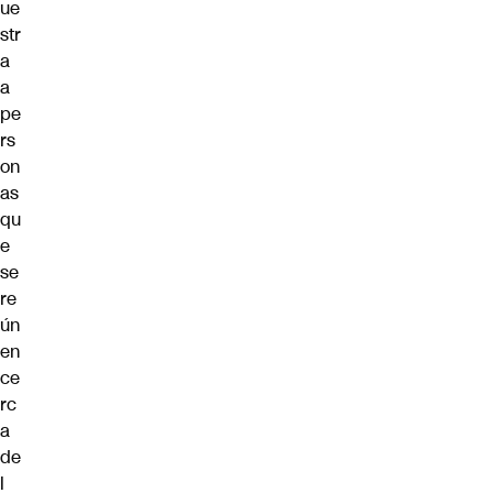
ue
str
a
a
pe
rs
on
as
qu
e
se
re
ún
en
ce
rc
a
de
l