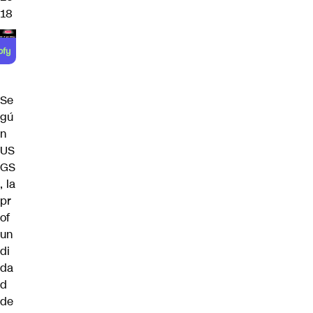
18
Se
gú
n
US
GS
, la
pr
of
un
di
da
d
de