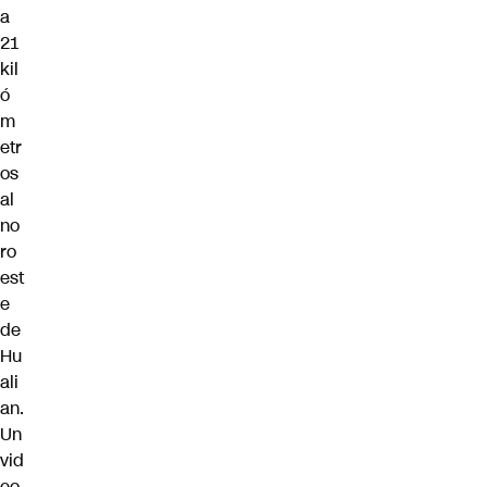
a
21
kil
ó
m
etr
os
al
no
ro
est
e
de
Hu
ali
an.
Un
vid
eo