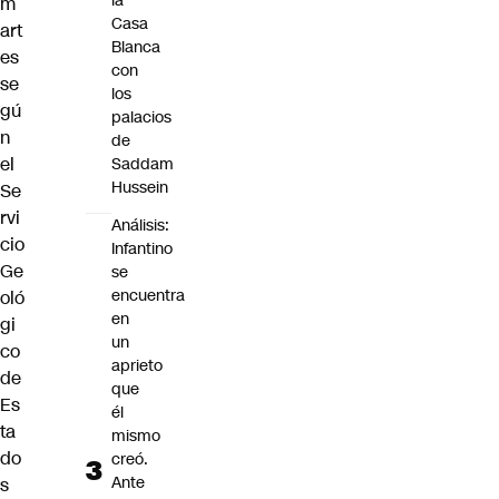
la
m
Casa
art
Blanca
es
con
se
los
gú
palacios
n
de
el
Saddam
Hussein
Se
rvi
Análisis:
cio
Infantino
Ge
se
encuentra
oló
en
gi
un
co
aprieto
de
que
Es
él
ta
mismo
do
creó.
Ante
s