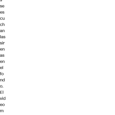
se
es
cu
ch
an
las
sir
en
as
en
el
fo
nd
o.
El
vid
eo
m