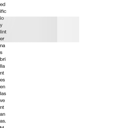
ed
ific
io
y
lint
er
na
s
bri
lla
nt
es
en
las
ve
nt
an
as.
M