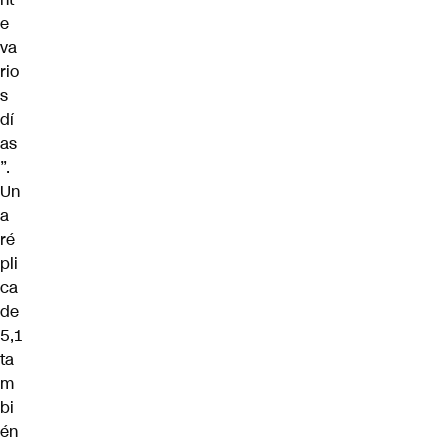
e
va
rio
s
dí
as
”.
Un
a
ré
pli
ca
de
5,1
ta
m
bi
én