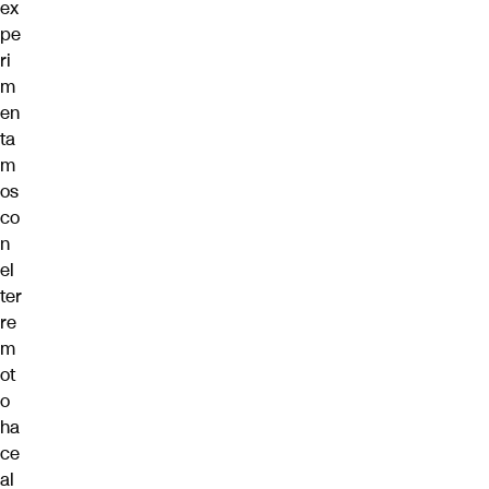
ex
pe
ri
m
en
ta
m
os
co
n
el
ter
re
m
ot
o
ha
ce
al