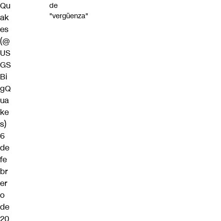
Qu
de
"vergüenza"
ak
es
(@
US
GS
Bi
gQ
ua
ke
s)
6
de
fe
br
er
o
de
20