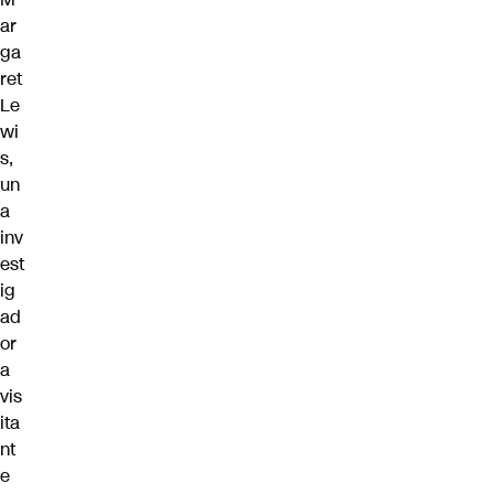
ar
ga
ret
Le
wi
s,
un
a
inv
est
ig
ad
or
a
vis
ita
nt
e