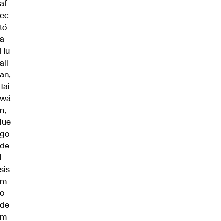
af
ec
tó
a
Hu
ali
an,
Tai
wá
n,
lue
go
de
l
sis
m
o
de
m