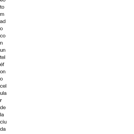
to
m
ad
o
co
n
un
tel
éf
on
o
cel
ula
r
de
la
ciu
da