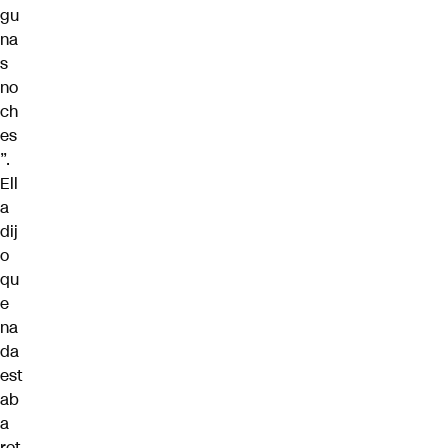
gu
na
s
no
ch
es
”.
Ell
a
dij
o
qu
e
na
da
est
ab
a
rot