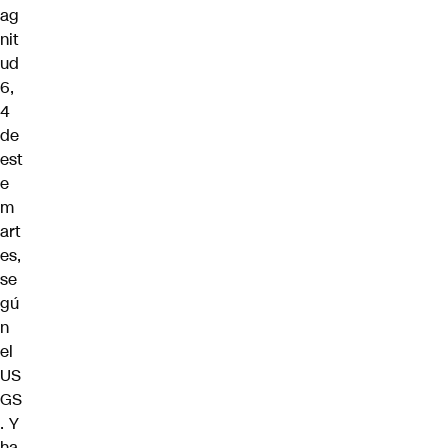
ag
nit
ud
6,
4
de
est
e
m
art
es,
se
gú
n
el
US
GS
. Y
ha