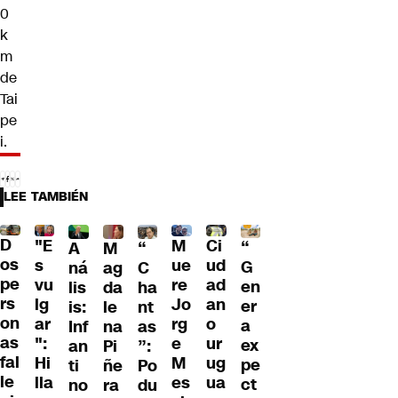
0
k
m
de
Tai
pe
i.
LEE TAMBIÉN
D
"E
M
Ci
“
A
M
“
os
s
ue
ud
G
ná
ag
C
pe
vu
re
ad
en
lis
da
ha
rs
lg
Jo
an
er
is:
le
nt
on
ar
rg
o
a
Inf
na
as
as
":
e
ur
ex
an
Pi
”:
fal
Hi
M
ug
pe
ti
ñe
Po
le
lla
es
ua
ct
no
ra
du