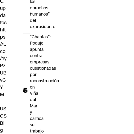
C,
los
up
derechos
humanos”
da
del
tes
expresidente
htt
ps:
“Chantas”:
Poduje
//t.
apunta
co
contra
/1y
empresas
Pz
cuestionadas
UB
por
vC
reconstrucción
Y
en
Viña
M
del
—
Mar
US
y
GS
califica
Bi
su
g
trabajo