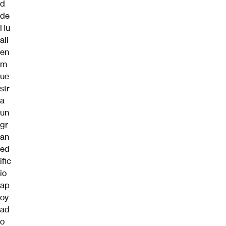
d
de
Hu
ali
en
m
ue
str
a
un
gr
an
ed
ific
io
ap
oy
ad
o