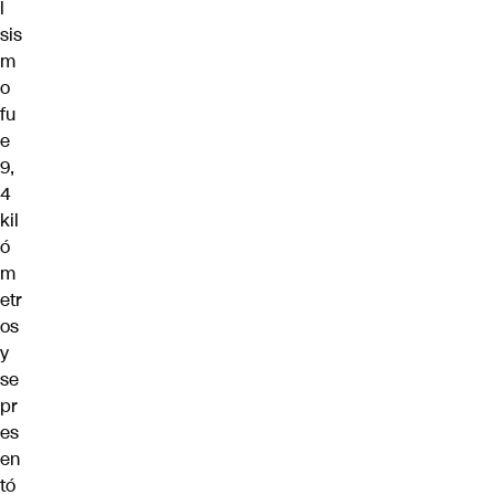
l
sis
m
o
fu
e
9,
4
kil
ó
m
etr
os
y
se
pr
es
en
tó