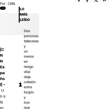
Por
CNN
Futuro 360
LO
Opinión
MÁS
LEÍDO
Dos
personas
fallecidas
y
(C
un
N
menor
N
en
Es
riesgo
vital
pa
deja
ño
colisión
l) –
entre
U
furgón
n
s
y
is
bus
m
que