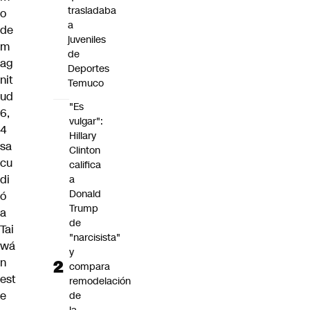
trasladaba
o
a
de
juveniles
m
de
ag
Deportes
nit
Temuco
ud
"Es
6,
vulgar":
4
Hillary
sa
Clinton
cu
califica
di
a
Donald
ó
Trump
a
de
Tai
"narcisista"
wá
y
n
compara
est
remodelación
e
de