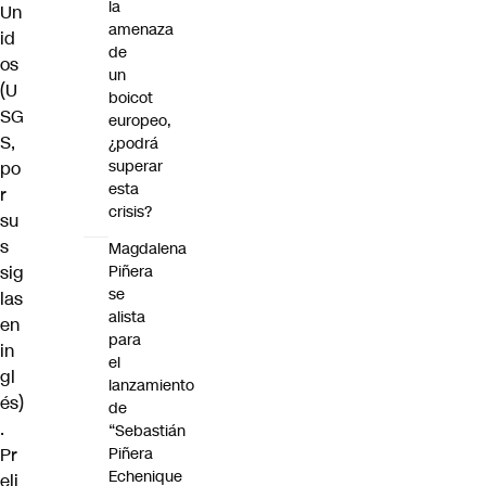
la
Un
amenaza
id
de
os
un
(U
boicot
SG
europeo,
S,
¿podrá
superar
po
esta
r
crisis?
su
s
Magdalena
sig
Piñera
se
las
alista
en
para
in
el
gl
lanzamiento
és)
de
.
“Sebastián
Pr
Piñera
Echenique
eli