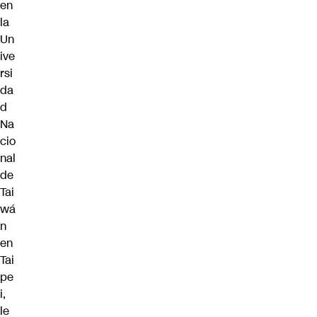
en
la
Un
ive
rsi
da
d
Na
cio
nal
de
Tai
wá
n
en
Tai
pe
i,
le