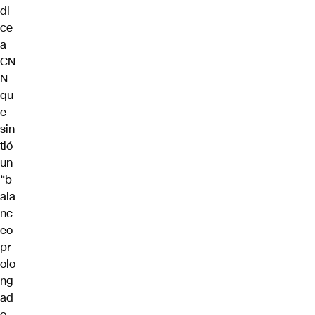
di
ce
a
CN
N
qu
e
sin
tió
un
“b
ala
nc
eo
pr
olo
ng
ad
o