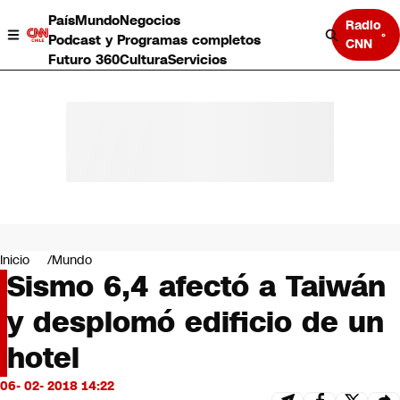
País
Mundo
Negocios
Radio
Podcast y Programas completos
CNN
Futuro 360
Cultura
Servicios
País
Mundo
Negocios
Inicio
Mundo
Sismo 6,4 afectó a Taiwán
Deportes
Programas completos
y desplomó edificio de un
Cultura
Servicios
hotel
Bits
CNN Data
06- 02- 2018 14:22
CNN tiempo