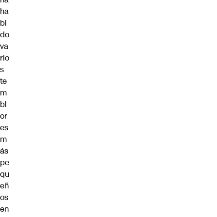
ha
bi
do
va
rio
s
te
m
bl
or
es
m
ás
pe
qu
eñ
os
en