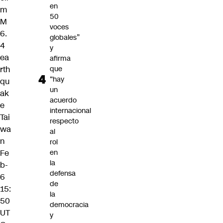
en
m
50
M
voces
6.
globales”
4
y
ea
afirma
rth
que
“hay
qu
un
ak
acuerdo
e
internacional
Tai
respecto
wa
al
n
rol
Fe
en
la
b-
defensa
6
de
15:
la
50
democracia
UT
y