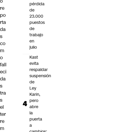
o
pérdida
re
de
po
23.000
rta
puestos
de
da
trabajo
s
en
co
julio
m
o
Kast
evita
fall
respaldar
eci
suspensión
da
de
s
Ley
tra
Karin,
s
pero
el
abre
la
ter
puerta
re
a
m
cambios: