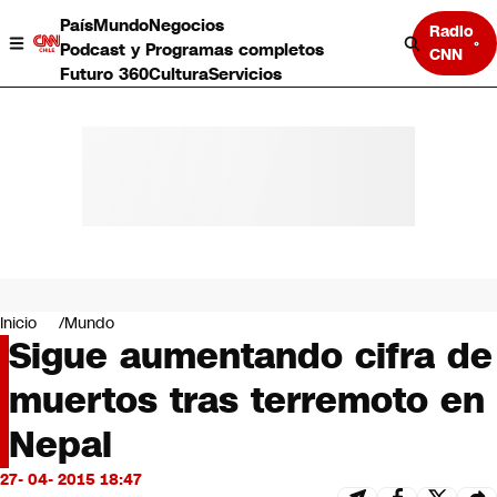
País
Mundo
Negocios
Radio
Podcast y Programas completos
CNN
Futuro 360
Cultura
Servicios
País
Mundo
Negocios
Inicio
Mundo
Sigue aumentando cifra de
Deportes
Programas completos
muertos tras terremoto en
Cultura
Servicios
Nepal
Bits
CNN Data
27- 04- 2015 18:47
CNN tiempo