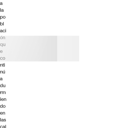
a
la
po
bl
aci
ón
qu
e
co
nti
nú
a
du
rm
ien
do
en
las
cal