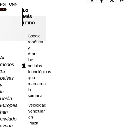
Por
CNN
Futuro 360
LO
Opinión
MÁS
LEÍDO
Google,
robótica
y
Atari:
Al
Las
menos
noticias
15
tecnológicas
países
que
marcaron
y
la
la
semana
Unión
Europea
Velocidad
vehicular
han
en
enviado
Plaza
ayuda