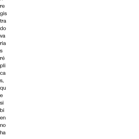
re
gis
tra
do
va
ria
s
ré
pli
ca
s,
qu
e
si
bi
en
no
ha