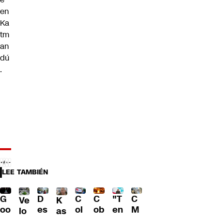
en
Ka
tm
an
dú
.
LEE TAMBIÉN
C
G
C
"T
D
C
Ve
K
ol
oo
ob
en
es
M
lo
as