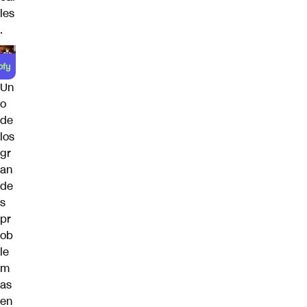
les
.
Un
o
de
los
gr
an
de
s
pr
ob
le
m
as
en