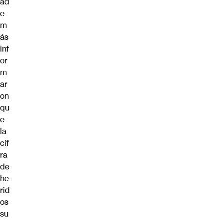
ad
e
m
ás
inf
or
m
ar
on
qu
e
la
cif
ra
de
he
rid
os
su