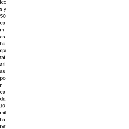
ico
s y
50
ca
m
as
ho
spi
tal
ari
as
po
r
ca
da
10
mil
ha
bit