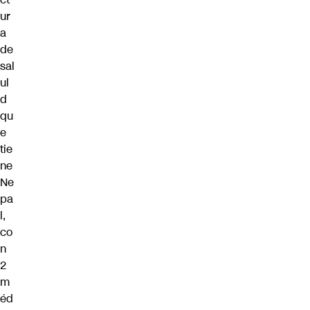
ur
a
de
sal
ul
d
qu
e
tie
ne
Ne
pa
l,
co
n
2
m
éd