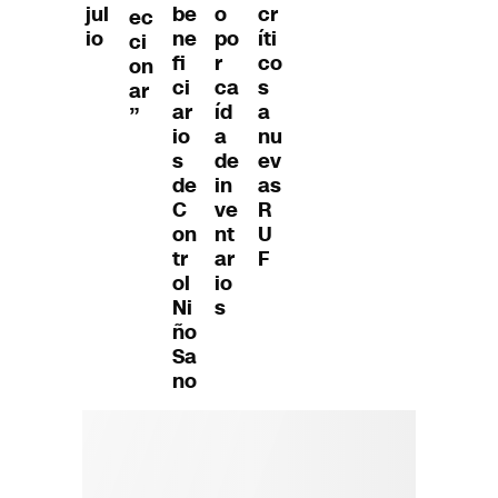
be
o
cr
jul
ec
ne
po
íti
io
ci
fi
r
co
on
ci
ca
s
ar
ar
íd
a
”
io
a
nu
s
de
ev
de
in
as
C
ve
R
on
nt
U
tr
ar
F
ol
io
Ni
s
ño
Sa
no