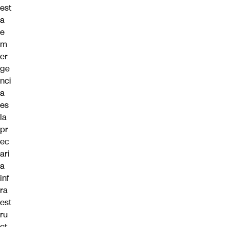
est
a
e
m
er
ge
nci
a
es
la
pr
ec
ari
a
inf
ra
est
ru
ct