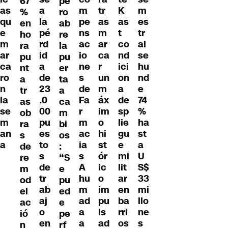
67
pe
m
as
tr
K
a
m
%
ro
pe
qu
as
as
la
es
en
ab
ns
e
m
t
pé
tr
ho
re
ac
m
ar
co
rd
al
ra
la
io
ar
ca
nd
id
se
pu
pu
ne
ca
r
ici
a
hu
nt
er
s
ro
un
on
de
nd
a
ta
de
n
m
a
23
e
tr
a
Fa
la
áx
de
.0
74
as
ca
r
se
im
sp
00
%
ob
m
m
m
o
lie
pu
ha
ra
bi
ac
an
hi
gu
es
st
s
os
ia
a
st
e
to
a
de
:
s
ór
mi
s
U
re
“S
A
ic
lit
de
S$
m
e
hu
o
ar
tr
33
od
pu
m
im
en
ab
mi
el
ed
ad
pu
ba
aj
llo
ac
e
a
ls
rri
o
ne
ió
pe
a
ad
os
en
s
n
rf