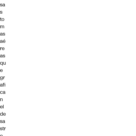
sa
s
to
m
as
aé
re
as
qu
e
gr
afi
ca
n
el
de
sa
str
e