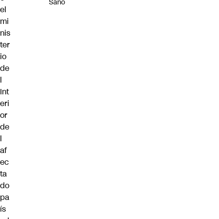
Sano
el
mi
nis
ter
io
de
l
Int
eri
or
de
l
af
ec
ta
do
pa
ís