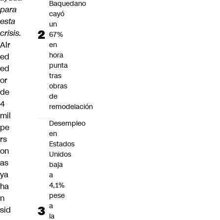
Baquedano
para
cayó
esta
un
crisis.
67%
Alr
en
hora
ed
punta
ed
tras
or
obras
de
de
4
remodelación
mil
Desempleo
pe
en
rs
Estados
on
Unidos
as
baja
ya
a
4,1%
ha
pese
n
a
sid
la