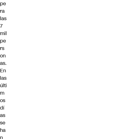
pe
ra
las
7
mil
pe
rs
on
as.
En
las
últi
m
os
dí
as
se
ha
n