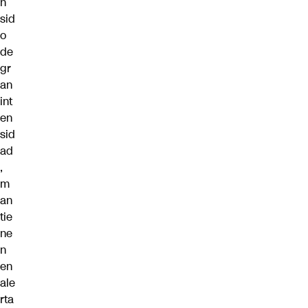
n
sid
o
de
gr
an
int
en
sid
ad
,
m
an
tie
ne
n
en
ale
rta