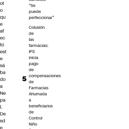
ot
“Se
o
puede
qu
perfeccionar”
e
Colusión
af
de
ec
las
tó
farmacias:
est
IPS
inicia
e
pago
sá
de
ba
compensaciones
do
de
a
Farmacias
Ne
Ahumada
pa
a
beneficiarios
l.
de
De
Control
sd
Niño
e