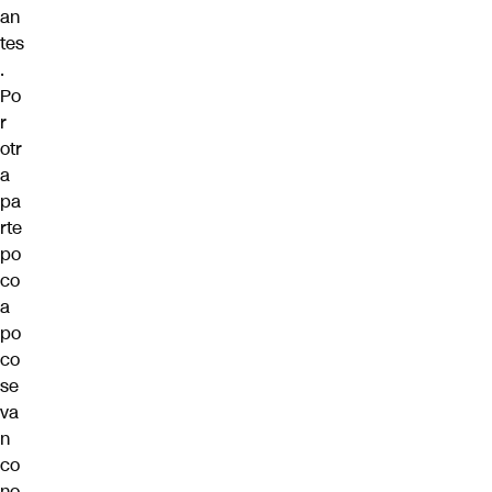
an
tes
.
Po
r
otr
a
pa
rte
po
co
a
po
co
se
va
n
co
no