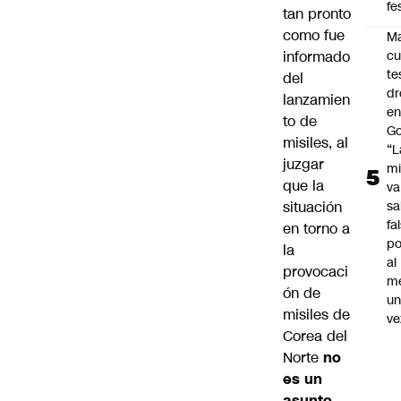
fe
tan pronto
como fue
Ma
informado
cu
te
del
dr
lanzamien
en
to de
Go
misiles, al
“L
juzgar
mi
que la
va
situación
sa
fa
en torno a
po
la
al
provocaci
m
ón de
u
misiles de
ve
Corea del
Norte
no
es un
asunto