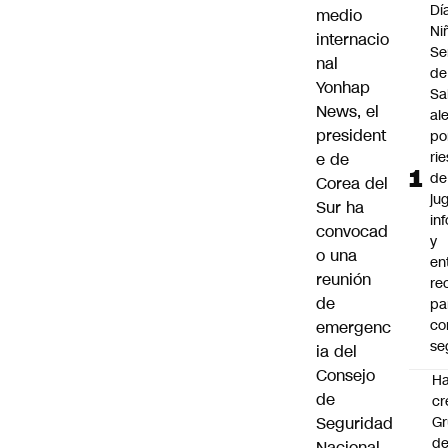
Dí
medio
Ni
internacio
Se
nal
de
Yonhap
Sa
News, el
al
president
po
ri
e de
de
Corea del
ju
Sur ha
in
convocad
y
o una
en
reunión
re
de
pa
co
emergenc
se
ia del
Consejo
Ha
de
cr
Seguridad
G
d
Nacional