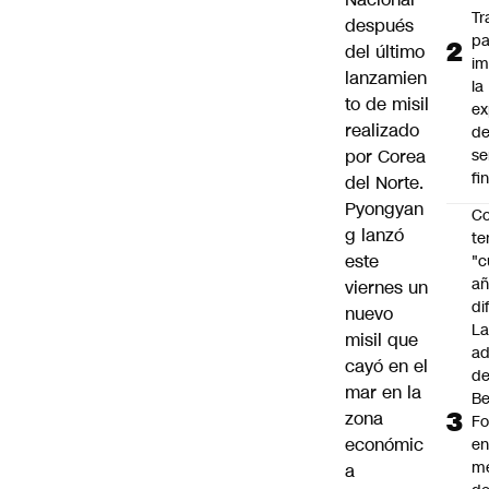
Tr
después
pa
del último
im
lanzamien
la
to de misil
ex
realizado
d
por Corea
se
fi
del Norte.
Pyongyan
Co
g lanzó
te
este
"c
añ
viernes un
di
nuevo
L
misil que
ad
cayó en el
d
mar en la
Be
zona
Fo
económic
e
m
a