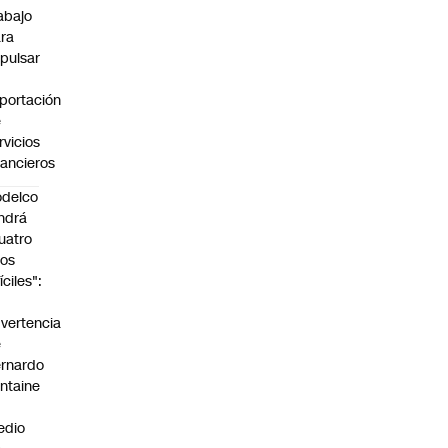
abajo
ra
pulsar
portación
e
rvicios
nancieros
delco
ndrá
uatro
os
fíciles":
a
vertencia
e
rnardo
ntaine
n
edio