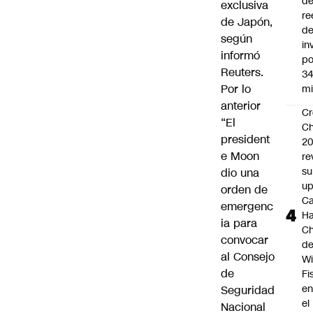
d
exclusiva
re
de Japón,
d
según
in
informó
po
Reuters.
34
Por lo
mi
anterior
Cr
“El
Ch
president
2
e Moon
re
su
dio una
up
orden de
Ca
emergenc
Ha
ia para
Ch
convocar
d
al Consejo
Wi
de
Fi
e
Seguridad
el
Nacional