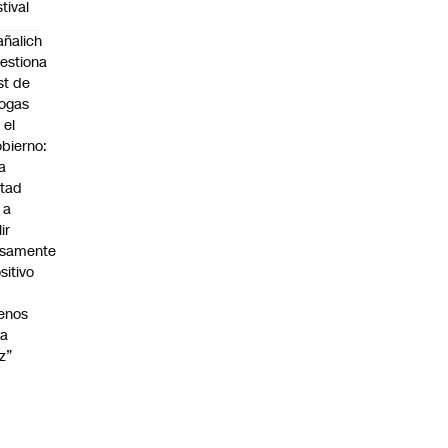
stival
ñalich
estiona
st de
ogas
 el
bierno:
a
tad
 a
lir
lsamente
sitivo
enos
na
z”