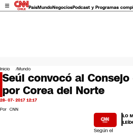
País
Mundo
Negocios
Podcast y Programas comp
País
Mundo
Inicio
Mundo
Negocios
Seúl convocó al Consejo 
Deportes
por Corea del Norte
Programas completos
Cultura
Servicios
28- 07- 2017 12:17
Bits
Por
CNN
CNN Data
LO 
CNN tiempo
LEÍD
Futuro 360
Según el
Opinión