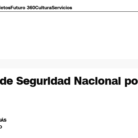
letos
Futuro 360
Cultura
Servicios
de Seguridad Nacional po
MÁS
O