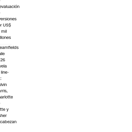
e
evaluación
e
versiones
r US$
 mil
llones
eamfields
ile
026
vela
 line-
:
lvin
rris,
arlotte
e
tte y
sher
ncabezan