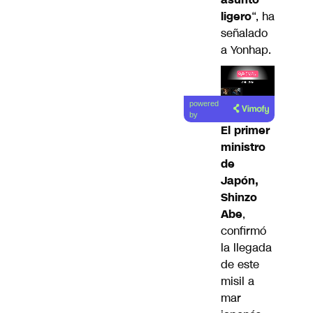
ligero
“, ha
señalado
a Yonhap.
Lea el
powered
artículo
by
El primer
ministro
de
Japón,
Shinzo
Abe
,
confirmó
la llegada
de este
misil a
mar