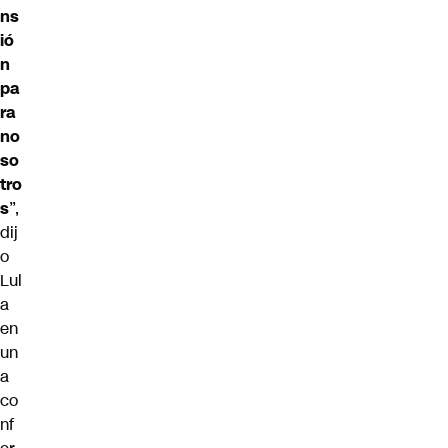
ns
ió
n
pa
ra
no
so
tro
s
”,
dij
o
Lul
a
en
un
a
co
nf