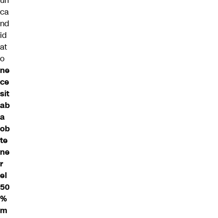
un
ca
nd
id
at
o
ne
ce
sit
ab
a
ob
te
ne
r
el
50
%
m