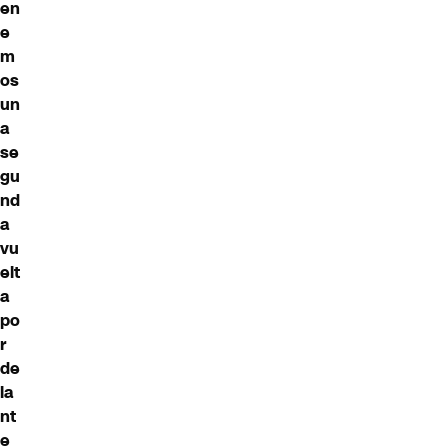
en
e
m
os
un
a
se
gu
nd
a
vu
elt
a
po
r
de
la
nt
e