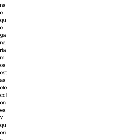
ns
é
qu
e
ga
na
ría
m
os
est
as
ele
cci
on
es.
Y
qu
erí