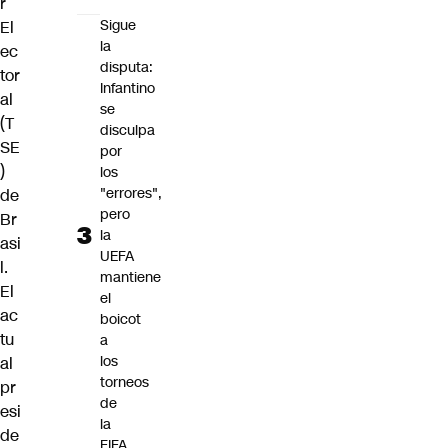
r
Sigue
El
la
ec
disputa:
tor
Infantino
al
se
(T
disculpa
SE
por
)
los
"errores",
de
pero
Br
la
asi
UEFA
l.
mantiene
El
el
ac
boicot
tu
a
los
al
torneos
pr
de
esi
la
de
FIFA