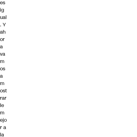
es
ig
ual
. Y
ah
or
a
va
m
os
a
m
ost
rar
le
m
ejo
r a
la