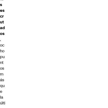
s
es
cr
ut
ad
os
,
oc
ho
pu
nt
os
m
ás
qu
e
la
últi