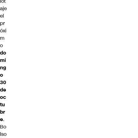
lot
aje
el
pr
óxi
m
o
do
mi
ng
o
30
de
oc
tu
br
e
.
Bo
lso