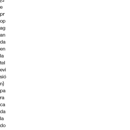
(d
e
pr
op
ag
an
da
en
la
tel
evi
sió
n)
pa
ra
ca
da
la
do