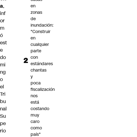
a
,
en
zonas
inf
de
or
inundación:
m
"Construir
ó
en
est
cualquier
e
parte
do
con
estándares
mi
chantas
ng
y
o
poca
el
fiscalización
Tri
nos
bu
está
nal
costando
muy
Su
caro
pe
como
rio
país"