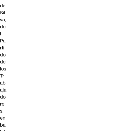
da
Sil
va
,
de
l
Pa
rti
do
de
los
Tr
ab
aja
do
re
s,
en
ba