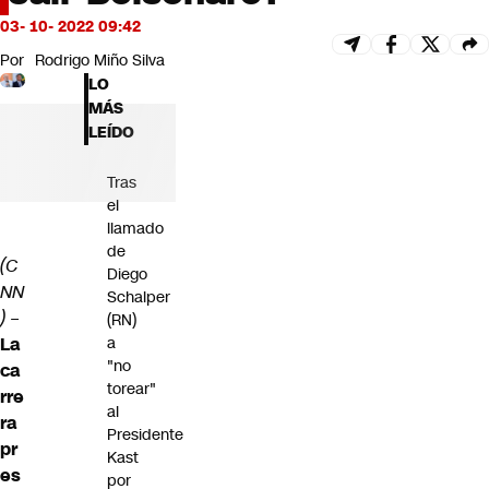
Futuro 360
03- 10- 2022 09:42
Opinión
Por
Rodrigo Miño Silva
LO
MÁS
LEÍDO
Tras
el
llamado
de
(C
Diego
NN
Schalper
)
–
(RN)
a
La
"no
ca
torear"
rre
al
ra
Presidente
pr
Kast
es
por