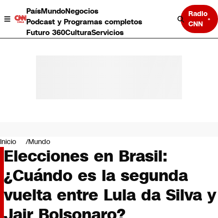
País
Mundo
Negocios
Radio
Podcast y Programas completos
CNN
Futuro 360
Cultura
Servicios
País
Mundo
Negocios
Inicio
Mundo
Elecciones en Brasil:
Deportes
Programas completos
¿Cuándo es la segunda
Cultura
Servicios
vuelta entre Lula da Silva y
Bits
CNN Data
Jair Bolsonaro?
CNN tiempo