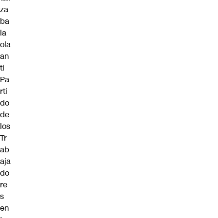
za
ba
la
ola
an
ti
Pa
rti
do
de
los
Tr
ab
aja
do
re
s
en