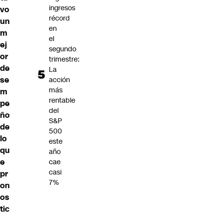
ingresos
vo
récord
un
en
m
el
ej
segundo
or
trimestre:
de
La
se
acción
más
m
rentable
pe
del
ño
S&P
de
500
lo
este
qu
año
e
cae
casi
pr
7%
on
os
tic