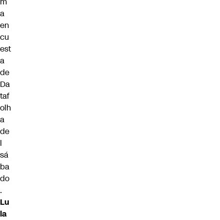
m
a
en
cu
est
a
de
Da
taf
olh
a
de
l
sá
ba
do
.
Lu
la