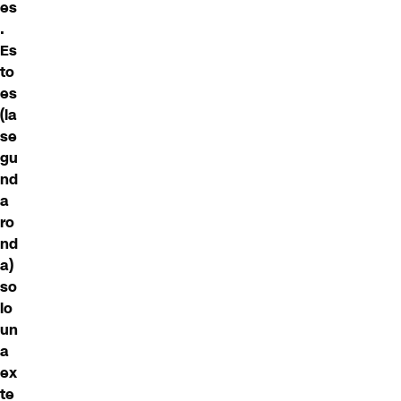
es
.
Es
to
es
(la
se
gu
nd
a
ro
nd
a)
so
lo
un
a
ex
te