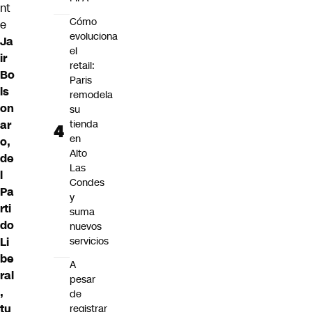
nt
Cómo
e
evoluciona
Ja
el
ir
retail:
Bo
Paris
ls
remodela
on
su
tienda
ar
en
o
,
Alto
de
Las
l
Condes
Pa
y
rti
suma
do
nuevos
servicios
Li
be
A
ral
pesar
,
de
tu
registrar