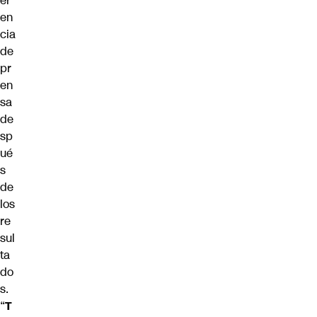
er
en
cia
de
pr
en
sa
de
sp
ué
s
de
los
re
sul
ta
do
s.
“
T