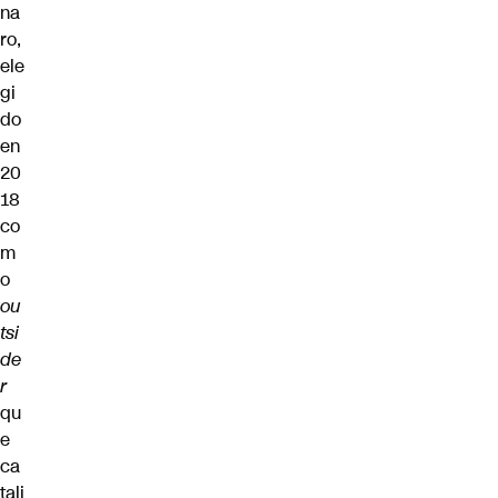
na
ro,
ele
gi
do
en
20
18
co
m
o
ou
tsi
de
r
qu
e
ca
tali