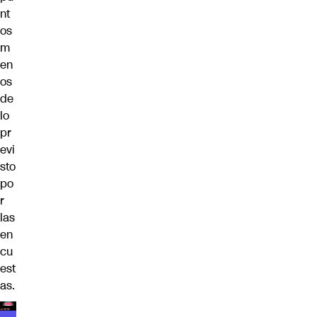
nt
os
m
en
os
de
lo
pr
evi
sto
po
r
las
en
cu
est
as.