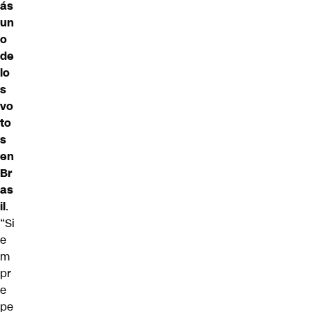
ás
un
o
de
lo
s
vo
to
s
en
Br
as
il
.
“Si
e
m
pr
e
pe