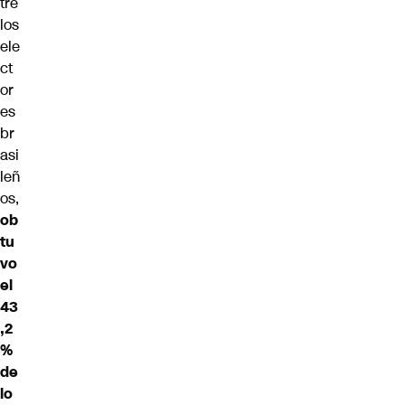
tre
los
ele
ct
or
es
br
asi
leñ
os,
ob
tu
vo
el
43
,2
%
de
lo