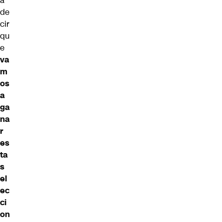
a
de
cir
qu
e
va
m
os
a
ga
na
r
es
ta
s
el
ec
ci
on