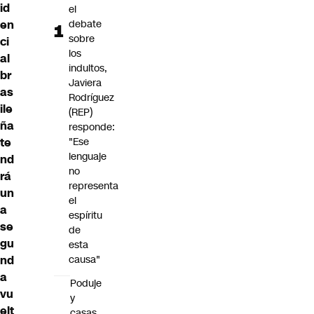
id
el
debate
en
sobre
ci
los
al
indultos,
br
Javiera
as
Rodríguez
ile
(REP)
ña
responde:
"Ese
te
lenguaje
nd
no
rá
representa
un
el
a
espíritu
se
de
gu
esta
causa"
nd
a
Poduje
vu
y
elt
casas