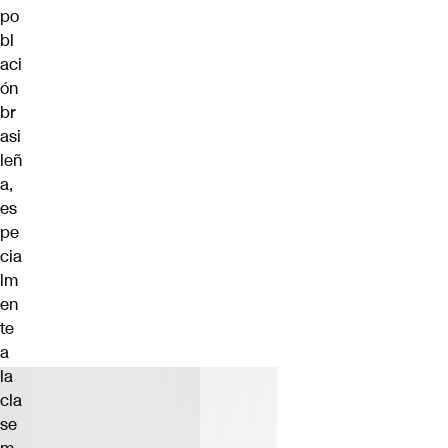
po
bl
aci
ón
br
asi
leñ
a,
es
pe
cia
lm
en
te
a
la
cla
se