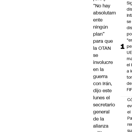
Si
“No hay
di
absolutam
In
ente
se
ningún
di
plan”
po
"e
para que
pe
la OTAN
UE
se
ma
involucre
el
en la
a 
guerra
to
con Irán,
de
FI
dijo este
lunes el
C
secretario
ev
general
el 
Pa
de la
re
alianza
su