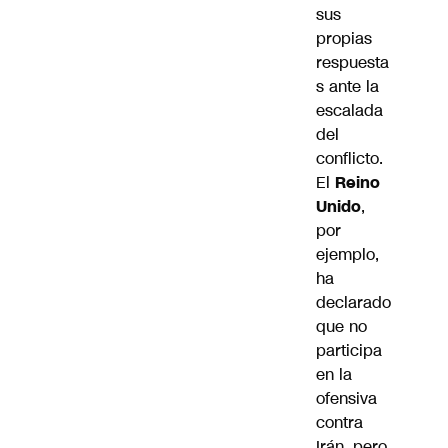
sus
propias
respuesta
s ante la
escalada
del
conflicto.
El
Reino
Unido
,
por
ejemplo,
ha
declarado
que no
participa
en la
ofensiva
contra
Irán, pero