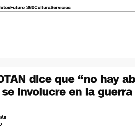
letos
Futuro 360
Cultura
Servicios
a OTAN dice que “no hay a
 se involucre en la guerra
MÁS
O