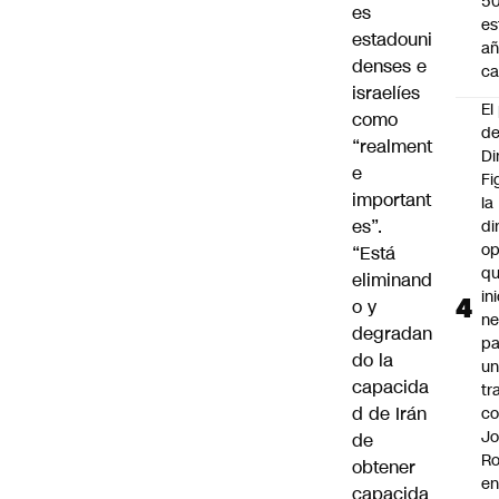
5
es
es
estadouni
añ
denses e
ca
israelíes
El
como
d
“realment
Di
e
Fi
important
la
es”.
di
op
“Está
q
eliminand
in
o y
ne
degradan
pa
do la
u
capacida
tr
d de Irán
c
Jo
de
Ro
obtener
e
capacida