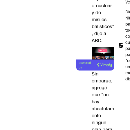
Ve
d nuclear
Dí
y de
Ni
misiles
ba
balísticos”
te
, dijo a
c
ARD.
cu
p
pa
Lea el
"c
powered
u
artículo
by
m
Sin
di
embargo,
agregó
que “no
hay
absolutam
ente
ningún
plan para