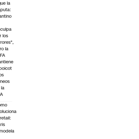
gue la
sputa:
fantino
sculpa
r los
rrores",
ro la
FA
ntiene
 boicot
los
rneos
 la
FA
ómo
oluciona
retail:
ris
modela