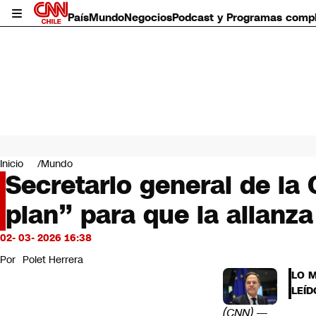
País
Mundo
Negocios
Podcast y Programas comp
País
Mundo
Inicio
Mundo
Negocios
Secretario general de l
Deportes
plan” para que la alianza
Programas completos
Cultura
Servicios
02- 03- 2026 16:38
Bits
Por
Polet Herrera
CNN Data
LO 
CNN tiempo
LEÍD
Futuro 360
(CNN) —
Opinión