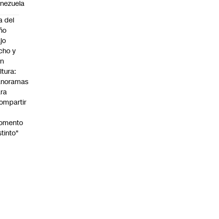
nezuela
a del
ño
jo
cho y
on
ltura:
anoramas
ra
ompartir
n
omento
stinto"