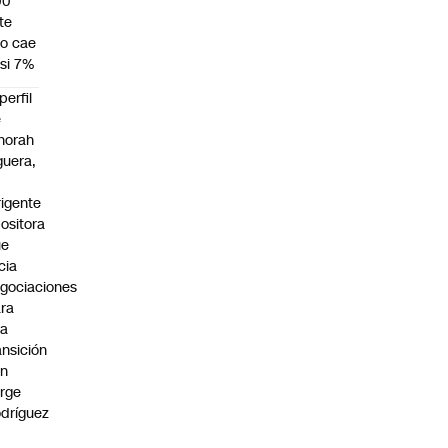
00
te
o cae
si 7%
 perfil
e
norah
guera,
rigente
ositora
ue
icia
gociaciones
ra
na
ansición
on
rge
dríguez
n