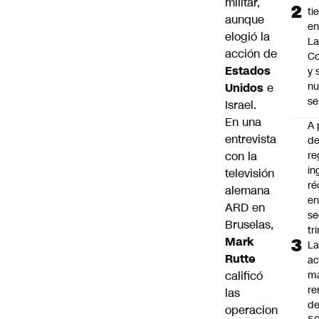
militar,
ti
aunque
en
elogió la
La
acción de
C
Estados
y
nu
Unidos
e
se
Israel.
En una
A 
entrevista
d
con la
re
in
televisión
ré
alemana
en
ARD en
s
Bruselas,
tr
Mark
L
Rutte
ac
calificó
m
re
las
de
operacion