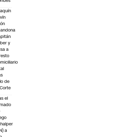
ondes
aquín
vín
eón
bandona
pitán
ber y
sa a
resto
miciliario
tal
as
llo de
 Corte
as el
amado
e
ego
halper
N) a
o