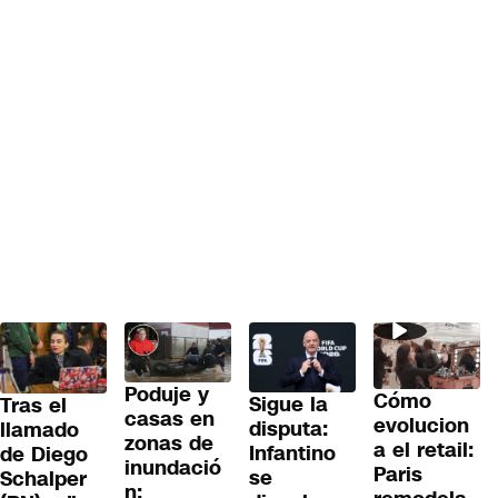
Poduje y
Cómo
Sigue la
Tras el
casas en
evolucion
disputa:
llamado
zonas de
a el retail:
Infantino
de Diego
inundació
Paris
se
Schalper
n: