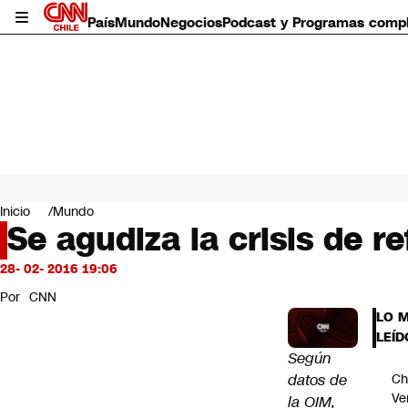
País
Mundo
Negocios
Podcast y Programas comp
País
Mundo
Inicio
Mundo
Negocios
Se agudiza la crisis de r
Deportes
Programas completos
28- 02- 2016 19:06
Cultura
Por
CNN
Servicios
LO 
Bits
LEÍD
CNN Data
Según
CNN tiempo
datos de
Ch
Futuro 360
Ve
la OIM,
Opinión