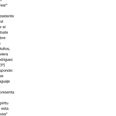
rear"
esidente
st
r el
ebate
bre
s
dultos,
viera
dríguez
EP)
sponde:
se
nguaje
o
presenta
píritu
 esta
usa"