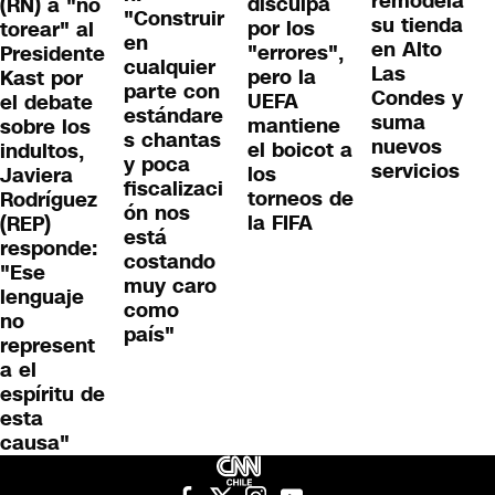
remodela
disculpa
(RN) a "no
"Construir
su tienda
por los
torear" al
en
en Alto
"errores",
Presidente
cualquier
Las
pero la
Kast por
parte con
Condes y
UEFA
el debate
estándare
suma
mantiene
sobre los
s chantas
nuevos
el boicot a
indultos,
y poca
servicios
los
Javiera
fiscalizaci
torneos de
Rodríguez
ón nos
la FIFA
(REP)
está
responde:
costando
"Ese
muy caro
lenguaje
como
no
país"
represent
a el
espíritu de
esta
causa"