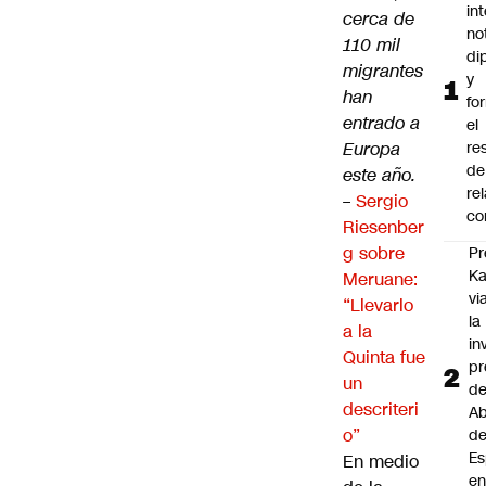
in
cerca de
no
110 mil
di
migrantes
y
han
fo
entrado a
el
Europa
re
de
este año.
re
–
Sergio
co
Riesenber
g sobre
Pr
Ka
Meruane:
vi
“Llevarlo
la
a la
in
Quinta fue
pr
un
d
descriteri
Ab
o”
de
Es
En medio
e