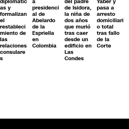
del padre
diplomátic
a
Yaber y
de Isidora,
as y
presidenci
pasa a
la niña de
formalizan
al de
arresto
dos años
el
Abelardo
domiciliari
que murió
restableci
de la
o total
tras caer
miento de
Espriella
tras fallo
desde un
las
en
de la
edificio en
relaciones
Colombia
Corte
Las
consulare
Condes
s