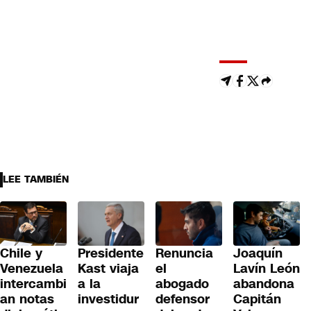
LEE TAMBIÉN
Renuncia
Chile y
Presidente
Joaquín
el
Venezuela
Kast viaja
Lavín León
abogado
intercambi
a la
abandona
defensor
an notas
investidur
Capitán