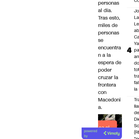
C
personas
al día.
Jo
Tras esto,
La
L
miles de
a
personas
Ca
se
Ya
encuentra
pa
n a la
ar
espera de
do
poder
to
tr
cruzar la
fa
frontera
la
con
Macedoni
Tr
ll
a.
d
Di
Sc
Lea el
(R
powered
artículo
by
"n