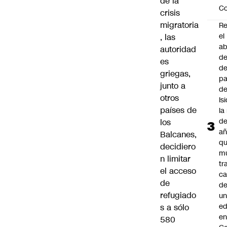
de la
Co
crisis
migratoria
Re
el
, las
a
autoridad
de
es
de
griegas,
p
junto a
d
otros
Is
países de
la
de
los
añ
Balcanes,
q
decidiero
mu
n limitar
tr
el acceso
ca
de
d
refugiado
u
ed
s a sólo
en
580