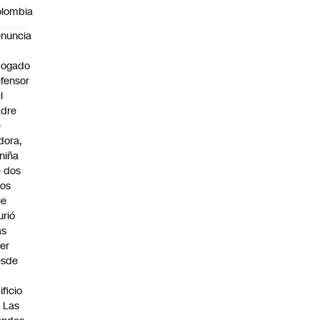
lombia
nuncia
bogado
fensor
l
adre
e
idora,
 niña
 dos
os
ue
rió
as
er
esde
n
ificio
 Las