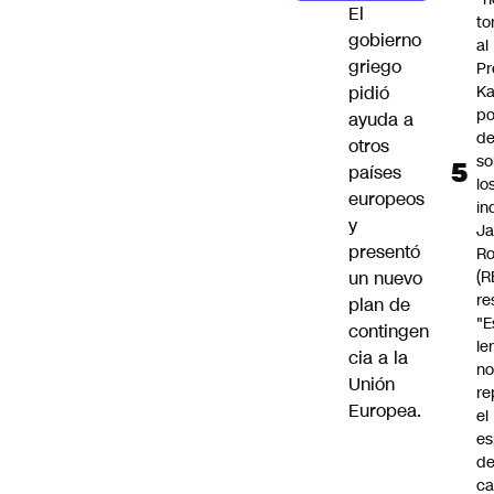
El
to
gobierno
al
griego
Pr
Ka
pidió
po
ayuda a
d
otros
so
países
lo
europeos
in
y
Ja
presentó
Ro
(R
un nuevo
re
plan de
"E
contingen
le
cia a la
n
Unión
re
Europea.
el
es
de
ca