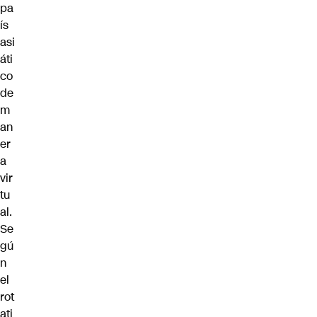
pa
ís
asi
áti
co
de
m
an
er
a
vir
tu
al.
Se
gú
n
el
rot
ati