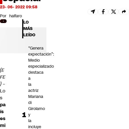
Futuro 360
23- 06- 2022 09:58
Opinión
Por
halfaro
LO
MÁS
LEÍDO
“Genera
expectación”:
Medio
especializado
(E
destaca
FE
a
) –
la
Lo
actriz
Mariana
s
di
pa
Girolamo
ís
y
es
la
mi
incluye