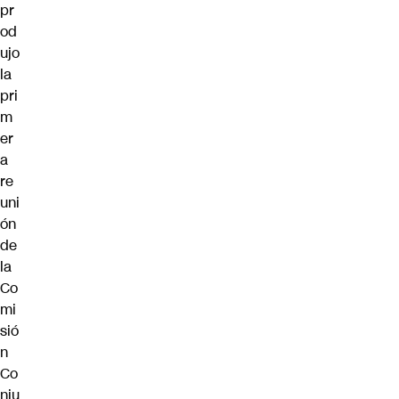
pr
od
ujo
la
pri
m
er
a
re
uni
ón
de
la
Co
mi
sió
n
Co
nju