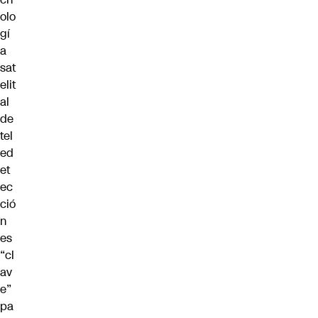
olo
gí
a
sat
elit
al
de
tel
ed
et
ec
ció
n
es
“cl
av
e”
pa