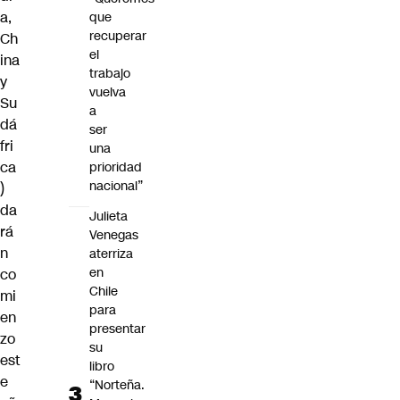
a,
que
recuperar
Ch
el
ina
trabajo
y
vuelva
Su
a
dá
ser
fri
una
ca
prioridad
nacional”
)
da
Julieta
rá
Venegas
n
aterriza
en
co
Chile
mi
para
en
presentar
zo
su
est
libro
e
“Norteña.