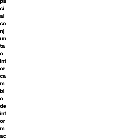
pa
ci
al
co
nj
un
ta
e
int
er
ca
m
bi
o
de
inf
or
m
ac