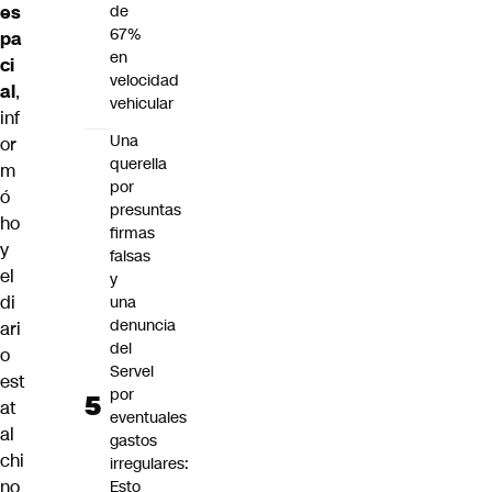
es
de
67%
pa
en
ci
velocidad
al
,
vehicular
inf
Una
or
querella
m
por
ó
presuntas
ho
firmas
y
falsas
el
y
di
una
denuncia
ari
del
o
Servel
est
por
at
eventuales
al
gastos
chi
irregulares:
no
Esto