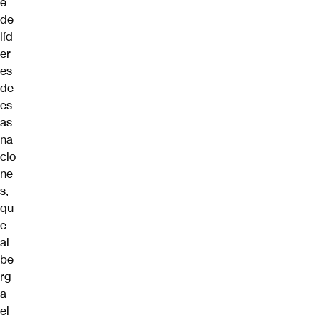
e
de
líd
er
es
de
es
as
na
cio
ne
s,
qu
e
al
be
rg
a
el