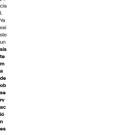
cia
l.
Ya
exi
ste
un
sis
te
m
a
de
ob
se
rv
ac
ió
n
es