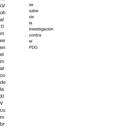
se
Gl
sabe
ob
de
al
la
Ti
investigación
m
contra
es
el
en
PDG
el
m
ar
co
de
la
XI
V
cu
m
br