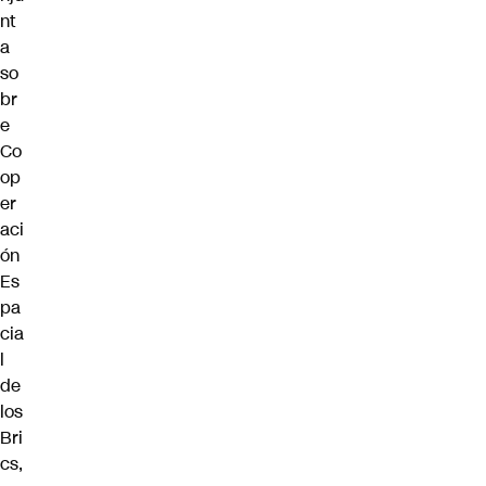
nt
a
so
br
e
Co
op
er
aci
ón
Es
pa
cia
l
de
los
Bri
cs,