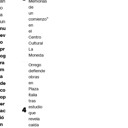
añ
Memorias
de
o
un
a
comienzo”
un
en
nu
el
ev
Centro
o
Cultural
pr
La
Moneda
og
ra
Orrego
m
defiende
a
obras
de
en
Plaza
co
Italia
op
tras
er
estudio
ac
que
ió
revela
n
caída