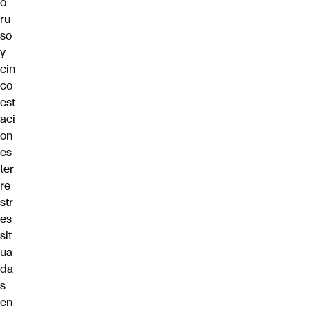
o
ru
so
y
cin
co
est
aci
on
es
ter
re
str
es
sit
ua
da
s
en