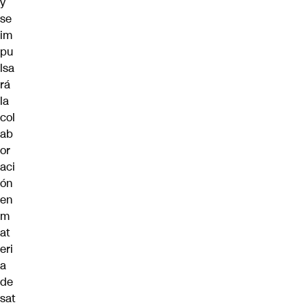
y
se
im
pu
lsa
rá
la
col
ab
or
aci
ón
en
m
at
eri
a
de
sat