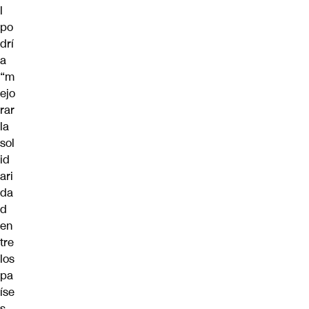
l
po
drí
a
“m
ejo
rar
la
sol
id
ari
da
d
en
tre
los
pa
íse
s