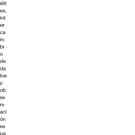
élit
es,
int
er
ca
m
bi
o
de
da
tos
y
ob
se
rv
aci
ón
es
pa