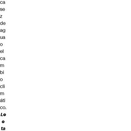
ca
se
z
de
ag
ua
o
el
ca
m
bi
o
cli
m
áti
co.
Le
e
ta