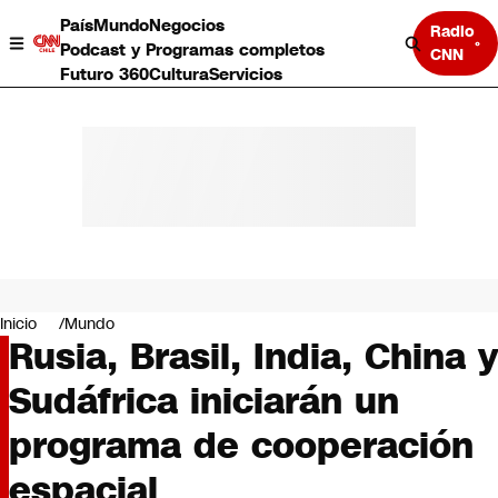
País
Mundo
Negocios
Radio
Podcast y Programas completos
CNN
Futuro 360
Cultura
Servicios
País
Mundo
Negocios
Inicio
Mundo
Rusia, Brasil, India, China y
Deportes
Programas completos
Sudáfrica iniciarán un
Cultura
Servicios
programa de cooperación
Bits
CNN Data
espacial
CNN tiempo