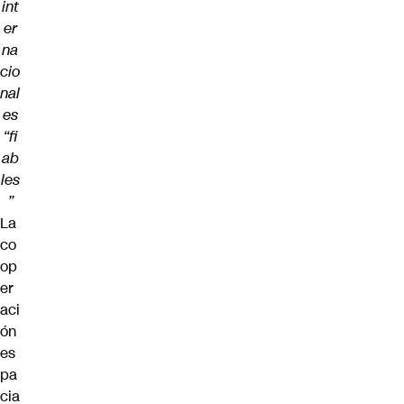
int
er
na
cio
nal
es
“fi
ab
les
”
La
co
op
er
aci
ón
es
pa
cia