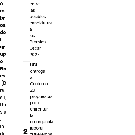
e
entre
m
las
posibles
br
candidatas
os
a
de
los
l
Premios
gr
Oscar
up
2027
o
UDI
Bri
entrega
cs
al
(B
Gobierno
ra
20
propuestas
sil,
para
Ru
enfrentar
sia
la
,
emergencia
In
laboral:
di
“Queremos