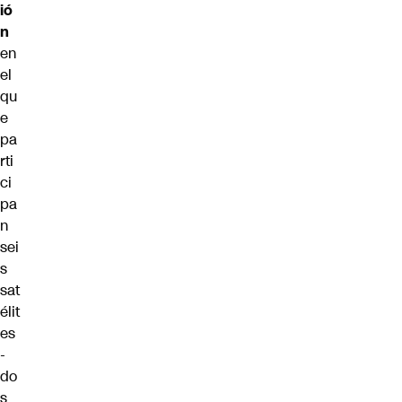
ió
n
en
el
qu
e
pa
rti
ci
pa
n
sei
s
sat
élit
es
-
do
s