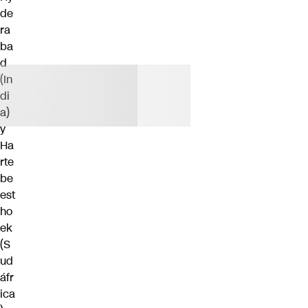
de
ra
ba
d
(In
di
a)
y
Ha
rte
be
est
ho
ek
(S
ud
áfr
ica