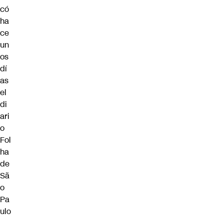
có
ha
ce
un
os
dí
as
el
di
ari
o
Fol
ha
de
Sã
o
Pa
ulo