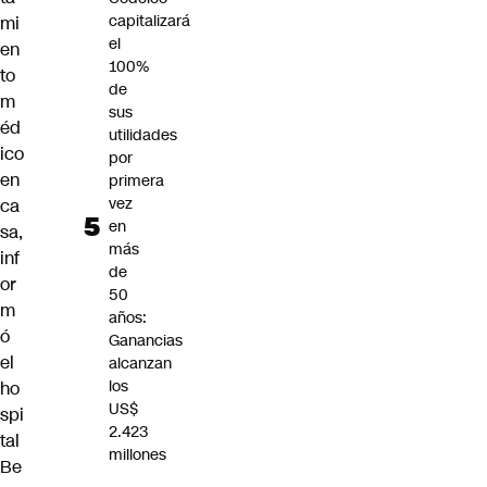
capitalizará
mi
el
en
100%
to
de
m
sus
éd
utilidades
ico
por
en
primera
vez
ca
en
sa,
más
inf
de
or
50
m
años:
ó
Ganancias
el
alcanzan
los
ho
US$
spi
2.423
tal
millones
Be