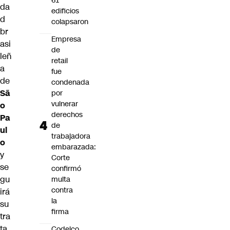
61
da
edificios
d
colapsaron
br
Empresa
asi
de
leñ
retail
a
fue
de
condenada
Sã
por
vulnerar
o
derechos
Pa
de
ul
trabajadora
o
embarazada:
y
Corte
se
confirmó
gu
multa
contra
irá
la
su
firma
tra
ta
Codelco