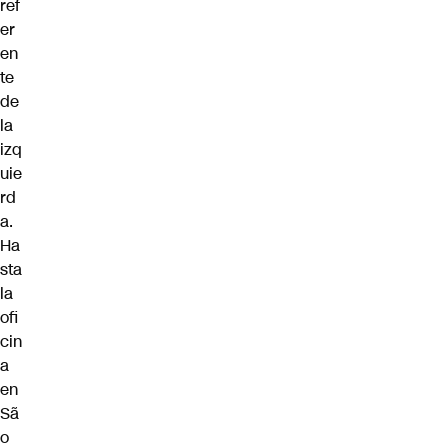
ref
er
en
te
de
la
izq
uie
rd
a.
Ha
sta
la
ofi
cin
a
en
Sã
o