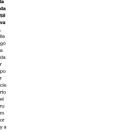
la
da
Sil
va
,
lle
gó
a
da
r
po
r
cie
rto
el
ru
m
or
y a