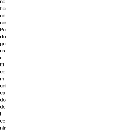
ne
fici
ên
cia
Po
rtu
gu
es
a.
El
co
m
uni
ca
do
de
l
ce
ntr