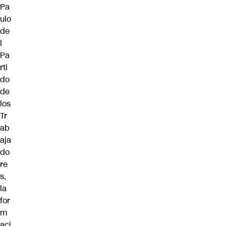
Pa
ulo
de
l
Pa
rti
do
de
los
Tr
ab
aja
do
re
s,
la
for
m
aci