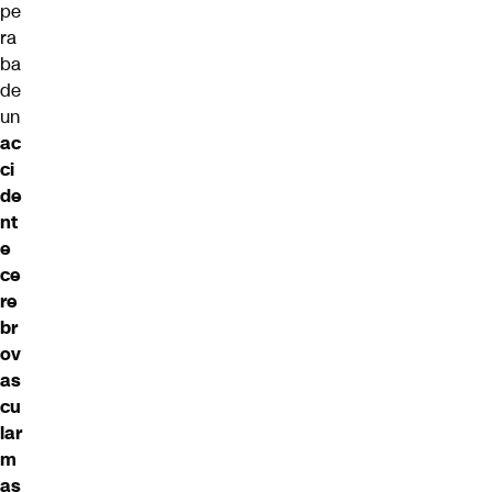
pe
ra
ba
de
un
ac
ci
de
nt
e
ce
re
br
ov
as
cu
lar
m
as