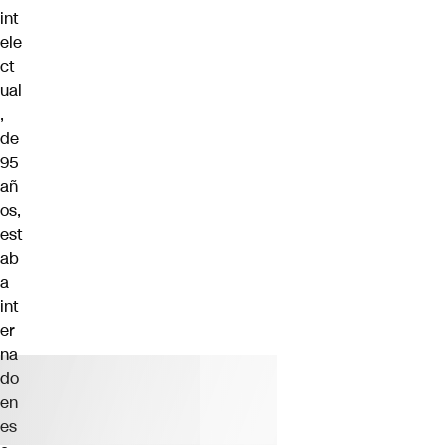
int
ele
ct
ual
,
de
95
añ
os,
est
ab
a
int
er
na
do
en
es