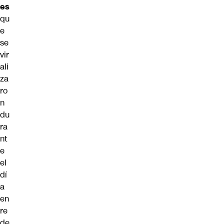
es
qu
e
se
vir
ali
za
ro
n
du
ra
nt
e
el
dí
a
en
re
de