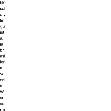
filó
sof
o y
lin
gü
ist
a,
la
br
asi
leñ
a
Val
eri
a
W
as
se
rm