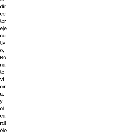
dir
ec
tor
eje
cu
tiv
o,
Re
na
to
Vi
eir
a,
y
el
ca
rdi
ólo