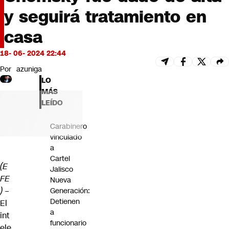
Futuro 360
y seguirá tratamiento en
Opinión
casa
18- 06- 2024 22:44
Por
azuniga
LO
MÁS
LEÍDO
Carabinero
vinculado
a
Cartel
(E
Jalisco
FE
Nueva
) –
Generación:
Detienen
El
a
int
funcionario
ele