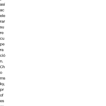
así
ac
ele
rar
su
re
cu
pe
ra
ció
n.
Ch
o
ms
ky,
pr
of
es