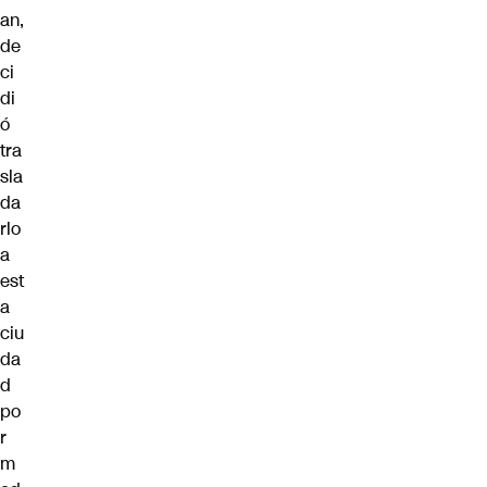
an,
de
ci
di
ó
tra
sla
da
rlo
a
est
a
ciu
da
d
po
r
m