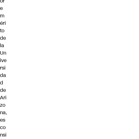
or
e
m
éri
to
de
la
Un
ive
rsi
da
d
de
Ari
zo
na,
es
co
nsi