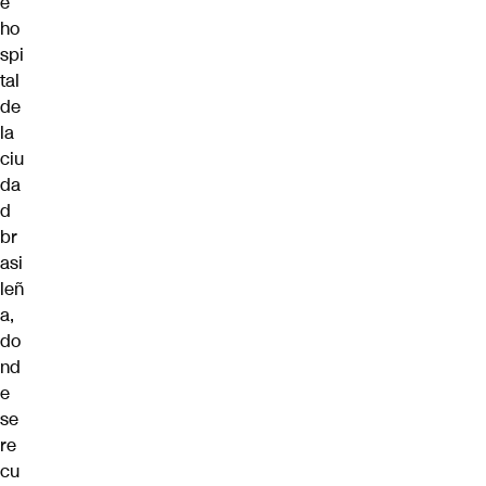
e
ho
spi
tal
de
la
ciu
da
d
br
asi
leñ
a,
do
nd
e
se
re
cu