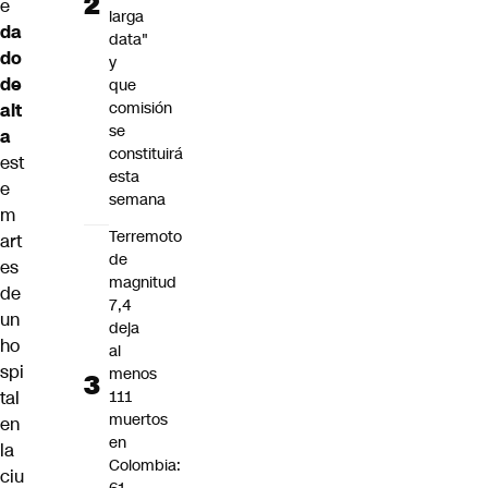
e
larga
da
data"
do
y
de
que
comisión
alt
se
a
constituirá
est
esta
e
semana
m
Terremoto
art
de
es
magnitud
de
7,4
un
deja
ho
al
spi
menos
111
tal
muertos
en
en
la
Colombia:
ciu