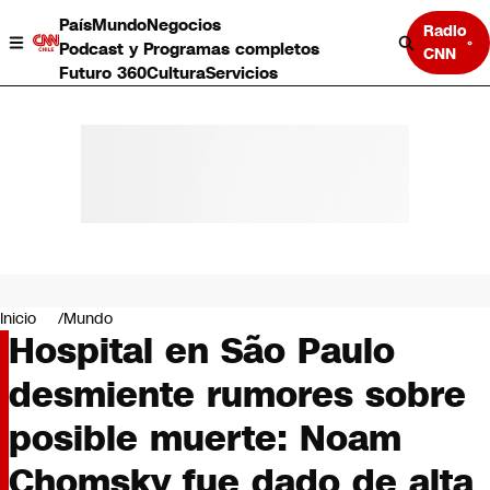
País
Mundo
Negocios
Radio
Podcast y Programas completos
CNN
Futuro 360
Cultura
Servicios
País
Mundo
Negocios
Inicio
Mundo
Hospital en São Paulo
Deportes
Programas completos
desmiente rumores sobre
Cultura
Servicios
posible muerte: Noam
Bits
CNN Data
Chomsky fue dado de alta
CNN tiempo