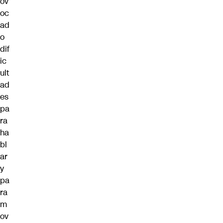
ov
oc
ad
o
dif
ic
ult
ad
es
pa
ra
ha
bl
ar
y
pa
ra
m
ov