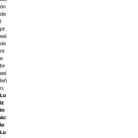
ón
de
l
pr
esi
de
nt
e
br
asi
leñ
o,
Lu
iz
In
ác
io
Lu