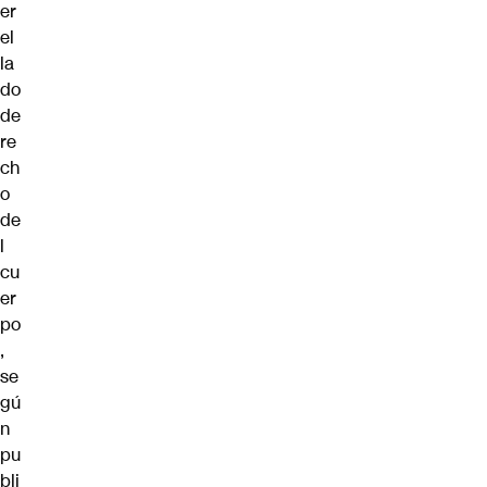
er
el
la
do
de
re
ch
o
de
l
cu
er
po
,
se
gú
n
pu
bli