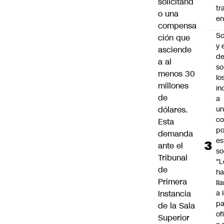
solicitand
tr
o una
en
compensa
Sc
ción que
y 
asciende
d
a al
so
menos 30
lo
millones
in
de
a
dólares.
un
c
Esta
po
demanda
es
ante el
so
Tribunal
"L
de
ha
Primera
ll
Instancia
a 
pa
de la Sala
of
Superior