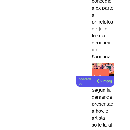
concedid
a ex parte
a
principios
de julio
tras la
denuncia
de
Sánchez.
Lea el
powered
artículo
by
Según la
demanda
presentad
a hoy, el
artista
solicita al