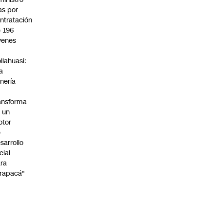
s por
ntratación
 196
venes
n
llahuasi:
a
nería
ansforma
 un
otor
e
sarrollo
cial
ra
rapacá"