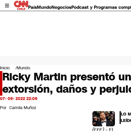
País
Mundo
Negocios
Podcast y Programas comp
País
Mundo
Inicio
Mundo
Negocios
Ricky Martin presentó un
Deportes
extorsión, daños y perjui
Programas completos
Cultura
Servicios
07- 09- 2022 22:09
Bits
Por
Camila Muñoz
CNN Data
LO 
CNN tiempo
LEÍD
Futuro 360
(EFE) –
El
Opinión