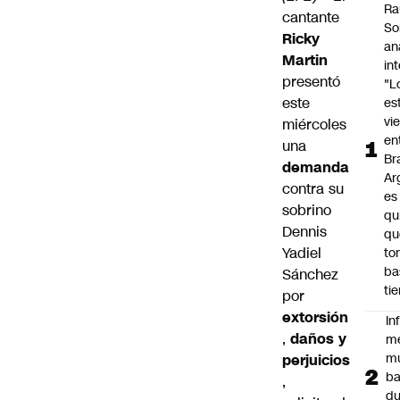
Ra
cantante
So
Ricky
an
Martin
in
presentó
"L
este
es
vi
miércoles
en
una
Bra
demanda
Ar
contra su
es
sobrino
qu
Dennis
qu
Yadiel
to
ba
Sánchez
ti
por
extorsión
In
,
daños y
m
m
perjuicios
ba
,
du