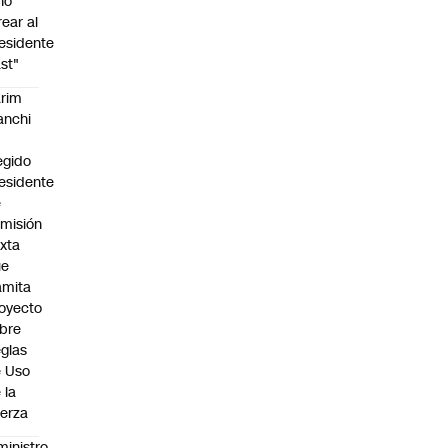
no
rear al
esidente
st"
rim
anchi
egido
esidente
e
misión
xta
ue
amita
oyecto
bre
glas
 Uso
 la
erza
ministro