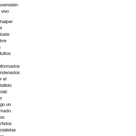
ansmisión
 vivo
halper
el
ebate
bre
s
dultos
iformados
ondenados
r el
tallido
cial:
e
go un
amado
los
rtidos
icialistas