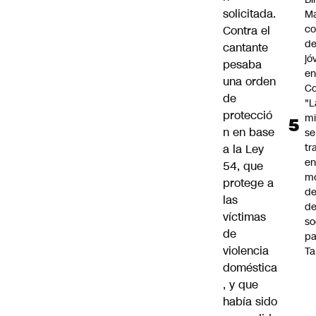
solicitada.
Ma
co
Contra el
de
cantante
jó
pesaba
e
una orden
Co
de
"L
protecció
mi
n en base
se
tr
a la Ley
en
54, que
m
protege a
d
las
de
víctimas
so
de
pa
violencia
Ta
doméstica
, y que
había sido