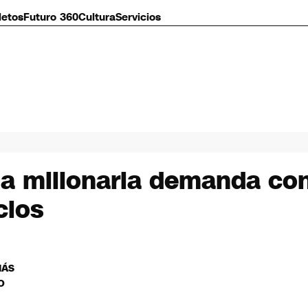
letos
Futuro 360
Cultura
Servicios
a millonaria demanda con
cios
MÁS
O