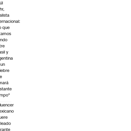
úl
hr,
alista
ternacional:
o que
tamos
endo
tre
sil y
gentina
 un
iebre
e
mará
stante
empo"
fluencer
exicano
uere
leado
rante