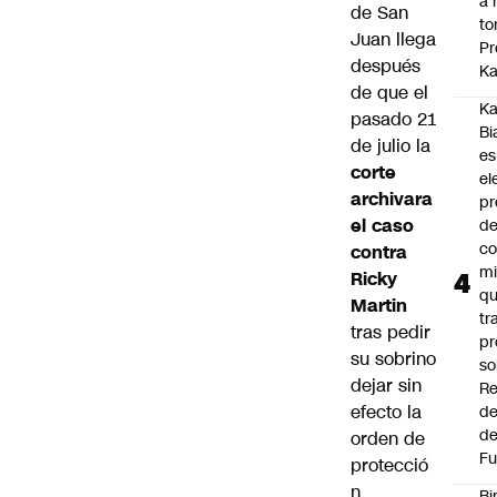
a 
de San
to
Juan llega
Pr
después
Ka
de que el
Ka
pasado 21
Bi
de julio la
es
corte
el
archivara
pr
el caso
d
co
contra
mi
Ricky
q
Martin
tr
tras pedir
pr
su sobrino
so
dejar sin
Re
efecto la
de
de
orden de
Fu
protecció
n
Bi