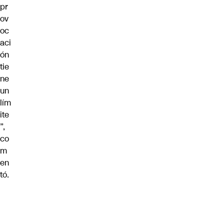
pr
ov
oc
aci
ón
tie
ne
un
lím
ite
”,
co
m
en
tó.