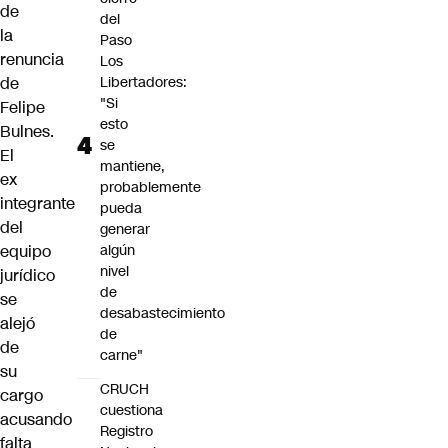
de
del
la
Paso
renuncia
Los
de
Libertadores:
"Si
Felipe
esto
Bulnes.
se
El
mantiene,
ex
probablemente
integrante
pueda
del
generar
equipo
algún
nivel
jurídico
de
se
desabastecimiento
alejó
de
de
carne"
su
CRUCH
cargo
cuestiona
acusando
Registro
falta