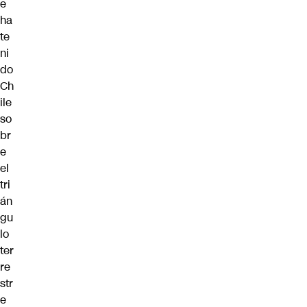
e
ha
te
ni
do
Ch
ile
so
br
e
el
tri
án
gu
lo
ter
re
str
e