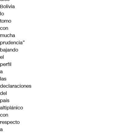
Bolivia
lo
tomo
con
mucha
prudencia”
bajando
el
perfil
a
las
declaraciones
del
país
altiplánico
con
respecto
a