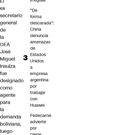
irregular
El
ex
"De
secretario
forma
general
descarada":
China
de
denuncia
la
amenazas
OEA
de
José
Estados
Miguel
Unidos
Insulza
a
fue
empresa
argentina
designado
por
como
trabajar
agente
con
para
Huawei
la
Fedecarne
demanda
advierte
boliviana,
por
luego
cierre