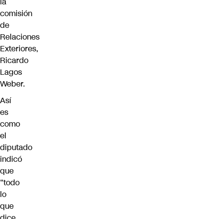
la
comisión
de
Relaciones
Exteriores,
Ricardo
Lagos
Weber.
Así
es
como
el
diputado
indicó
que
“todo
lo
que
dice