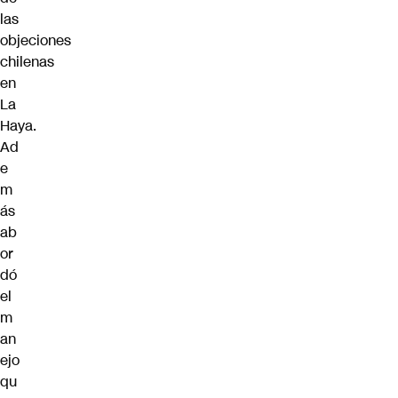
las
objeciones
chilenas
en
La
Haya.
Ad
e
m
ás
ab
or
dó
el
m
an
ejo
qu