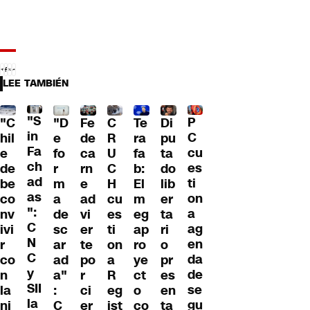
LEE TAMBIÉN
"S
P
"C
"D
Fe
C
Te
Di
in
C
hil
e
de
R
ra
pu
Fa
cu
e
fo
ca
U
fa
ta
ch
es
de
r
rn
C
b:
do
ad
ti
be
m
e
H
El
lib
as
on
co
a
ad
cu
m
er
":
a
nv
de
vi
es
eg
ta
C
ag
ivi
sc
er
ti
ap
ri
N
en
r
ar
te
on
ro
o
C
da
co
ad
po
a
ye
pr
y
de
n
a"
r
R
ct
es
SII
se
la
:
ci
eg
o
en
la
gu
ni
C
er
ist
co
ta