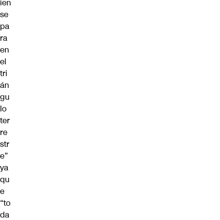
ien
se
pa
ra
en
el
tri
án
gu
lo
ter
re
str
e”
ya
qu
e
“to
da