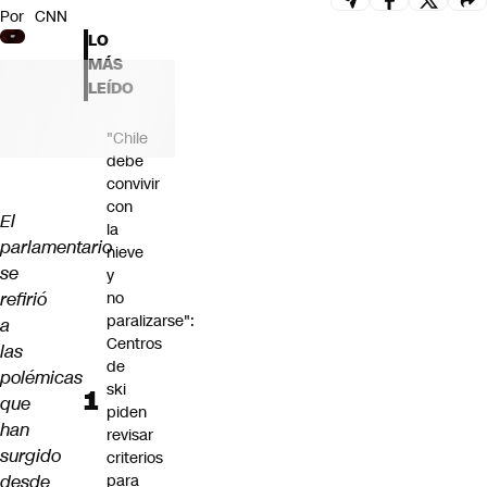
Por
CNN
Futuro 360
LO
Opinión
MÁS
LEÍDO
"Chile
debe
convivir
con
El
la
parlamentario
nieve
se
y
refirió
no
paralizarse":
a
Centros
las
de
polémicas
ski
que
piden
han
revisar
surgido
criterios
desde
para