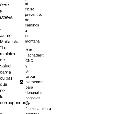
el
Perú
cierre
y
preventivo
Bolivia.
de
caminos
-
a
Jaime
la
Mañalich:
montaña
“La
"Sin
ministra
Fachadas":
de
CNC
Salud
y
SII
carga
lanzan
culpas
plataforma
que
para
no
denunciar
le
negocios
corresponden”
de
funcionamiento