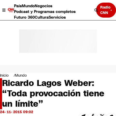
País
Mundo
Negocios
Radio
Podcast y Programas completos
CNN
Futuro 360
Cultura
Servicios
País
Mundo
Negocios
Inicio
Mundo
Ricardo Lagos Weber:
Deportes
Programas completos
“Toda provocación tiene
Cultura
Servicios
un límite”
Bits
CNN Data
24- 11- 2015 09:02
CNN tiempo