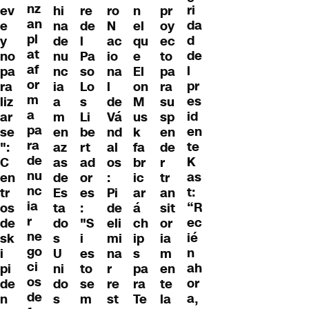
nz
ri
ev
hi
re
ro
n
pr
an
da
e
na
de
N
el
oy
pl
d
y
de
l
ac
qu
ec
at
de
no
nu
Pa
io
e
to
af
l
pa
nc
so
na
El
pa
or
pr
ra
ia
Lo
l
on
ra
m
es
liz
a
s
de
M
su
a
id
ar
m
Li
Vá
us
sp
pa
en
se
en
be
nd
k
en
ra
te
":
az
rt
al
fa
de
de
K
C
as
ad
os
br
r
nu
as
en
de
or
:
ic
tr
nc
t:
tr
Es
es
Pi
ar
an
ia
“R
os
ta
:
de
á
sit
r
ec
de
do
"S
eli
ch
or
ne
ié
sk
s
i
mi
ip
ia
go
n
i
U
es
na
s
m
ci
ah
pi
ni
to
r
pa
en
os
or
de
do
se
re
ra
te
de
a,
n
s
m
st
Te
la