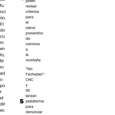
piden
fu
revisar
nci
criterios
para
ón.
el
El
cierre
do
preventivo
cu
de
m
caminos
en
a
to,
la
montaña
fir
m
"Sin
ad
Fachadas":
o
CNC
y
po
SII
r
lanzan
el
plataforma
dir
para
ec
denunciar