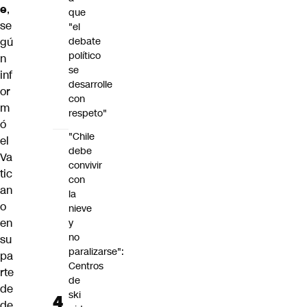
e
,
que
se
"el
debate
gú
político
n
se
inf
desarrolle
or
con
m
respeto"
ó
"Chile
el
debe
Va
convivir
tic
con
an
la
o
nieve
en
y
no
su
paralizarse":
pa
Centros
rte
de
de
ski
de