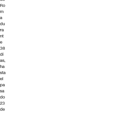
Ro
m
a
du
ra
nt
e
38
dí
as,
ha
sta
el
pa
sa
do
23
de