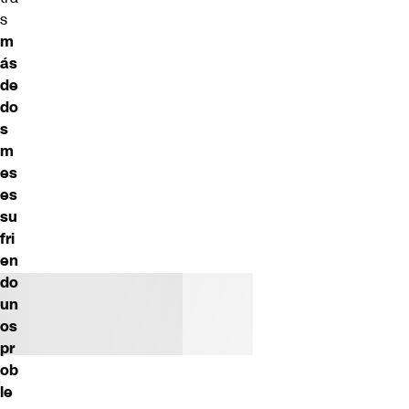
s
m
ás
de
do
s
m
es
es
su
fri
en
do
un
os
pr
ob
le