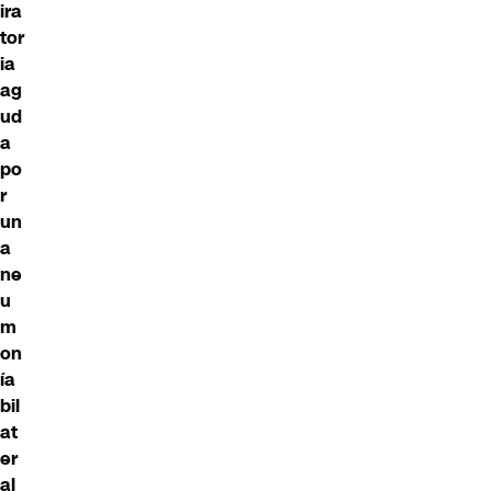
ira
tor
ia
ag
ud
a
po
r
un
a
ne
u
m
on
ía
bil
at
er
al