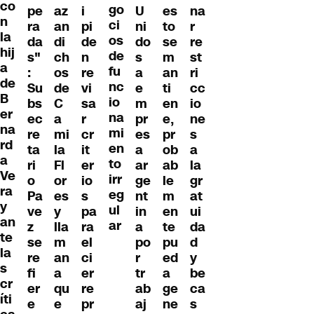
co
go
pe
az
i
U
es
na
n
ci
ra
an
pi
ni
to
r
la
os
da
di
de
do
se
re
hij
de
s"
ch
n
s
m
st
a
fu
:
os
re
a
an
ri
de
nc
Su
de
vi
e
ti
cc
B
io
bs
C
sa
m
en
io
er
na
ec
a
r
pr
e,
ne
na
mi
re
mi
cr
es
pr
s
rd
en
ta
la
it
a
ob
a
a
to
ri
Fl
er
ar
ab
la
Ve
irr
o
or
io
ge
le
gr
ra
eg
Pa
es
s
nt
m
at
y
ul
ve
y
pa
in
en
ui
an
ar
z
lla
ra
a
te
da
te
se
m
el
po
pu
d
la
re
an
ci
r
ed
y
s
fi
a
er
tr
a
be
cr
er
qu
re
ab
ge
ca
íti
e
e
pr
aj
ne
s