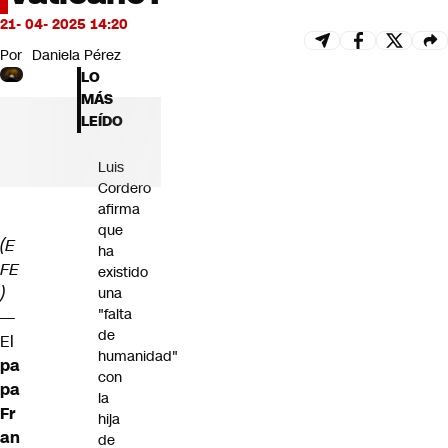
Futuro 360
21- 04- 2025 14:20
Opinión
Por
Daniela Pérez
LO
MÁS
LEÍDO
Luis
Cordero
afirma
que
(E
ha
FE
existido
)
una
"falta
—
de
El
humanidad"
pa
con
pa
la
Fr
hija
an
de