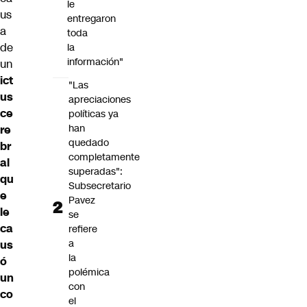
le
us
entregaron
a
toda
de
la
información"
un
ict
"Las
us
apreciaciones
ce
políticas ya
han
re
quedado
br
completamente
al
superadas":
qu
Subsecretario
e
Pavez
le
se
ca
refiere
a
us
la
ó
polémica
un
con
co
el