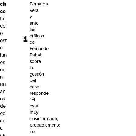
cis
Bernarda
Vera
co
y
fall
ante
eci
las
ó
críticas
est
de
e
Fernando
lun
Rabat
sobre
es
la
co
gestión
n
del
88
caso
añ
responde:
os
"Él
de
está
muy
ed
desinformado,
ad
probablemente
a
no
ca