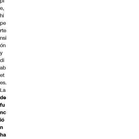
pl
e,
hi
pe
rte
nsi
ón
y
di
ab
et
es.
La
de
fu
nc
ió
n
ha