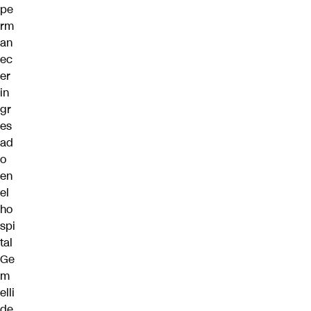
pe
rm
an
ec
er
in
gr
es
ad
o
en
el
ho
spi
tal
Ge
m
elli
de