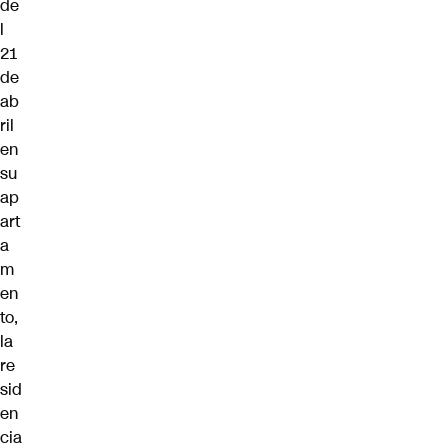
de
l
21
de
ab
ril
en
su
ap
art
a
m
en
to,
la
re
sid
en
cia