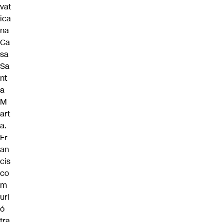
vat
ica
na
Ca
sa
Sa
nt
a
M
art
a.
Fr
an
cis
co
m
uri
ó
tra