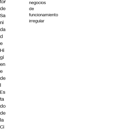
tor
negocios
de
de
funcionamiento
Sa
irregular
ni
da
d
e
Hi
gi
en
e
de
l
Es
ta
do
de
la
Ci