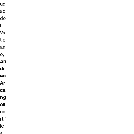
ud
ad
de
l
Va
tic
an
o,
An
dr
ea
Ar
ca
ng
eli
,
ce
rtif
ic
a