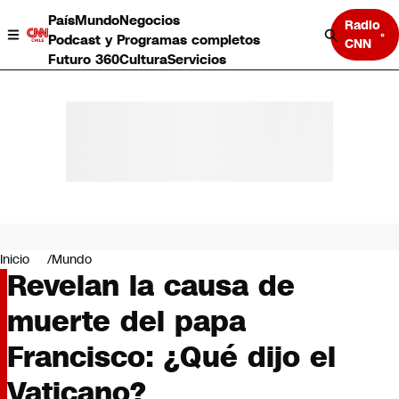
País
Mundo
Negocios
Radio
Podcast y Programas completos
CNN
Futuro 360
Cultura
Servicios
País
Mundo
Negocios
Inicio
Mundo
Revelan la causa de
Deportes
Programas completos
muerte del papa
Cultura
Servicios
Francisco: ¿Qué dijo el
Bits
CNN Data
Vaticano?
CNN tiempo