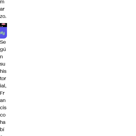
m
ar
zo.
Se
gú
n
su
his
tor
ial,
Fr
an
cis
co
ha
bí