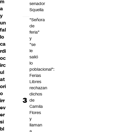
m
senador
a
Squella
y
"Señora
un
de
fal
feria"
lo
y
ca
"se
le
rdi
salió
oc
lo
irc
poblacional":
ul
Ferias
at
Libres
ori
rechazan
o
dichos
de
irr
Camila
ev
Flores
er
y
si
llaman
bl
a