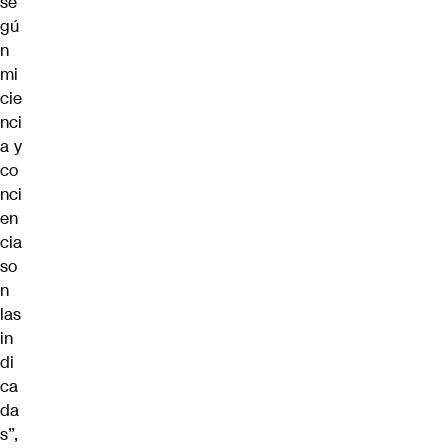
se
gú
n
mi
cie
nci
a y
co
nci
en
cia
so
n
las
in
di
ca
da
s”,