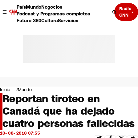
País
Mundo
Negocios
Radio
Podcast y Programas completos
CNN
Futuro 360
Cultura
Servicios
País
Mundo
Negocios
Inicio
Mundo
Reportan tiroteo en
Deportes
Programas completos
Canadá que ha dejado
Cultura
Servicios
cuatro personas fallecidas
Bits
CNN Data
10- 08- 2018 07:55
CNN tiempo