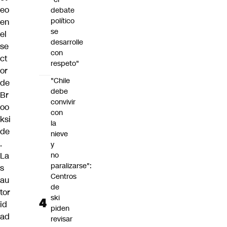
eo
debate
político
en
se
el
desarrolle
se
con
ct
respeto"
or
"Chile
de
debe
Br
convivir
oo
con
ksi
la
de
nieve
.
y
La
no
paralizarse":
s
Centros
au
de
tor
ski
id
piden
ad
revisar