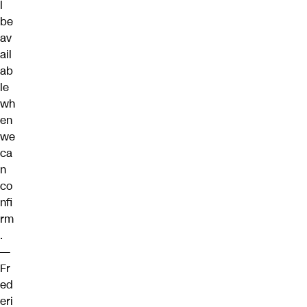
l
be
av
ail
ab
le
wh
en
we
ca
n
co
nfi
rm
.
—
Fr
ed
eri