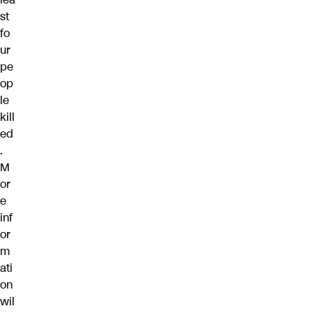
st
fo
ur
pe
op
le
kill
ed
.
M
or
e
inf
or
m
ati
on
wil