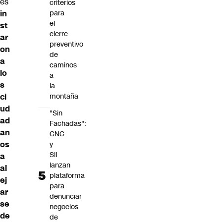
es
criterios
in
para
el
st
cierre
ar
preventivo
on
de
a
caminos
lo
a
s
la
ci
montaña
ud
"Sin
ad
Fachadas":
an
CNC
os
y
SII
a
lanzan
al
plataforma
ej
para
ar
denunciar
se
negocios
de
de