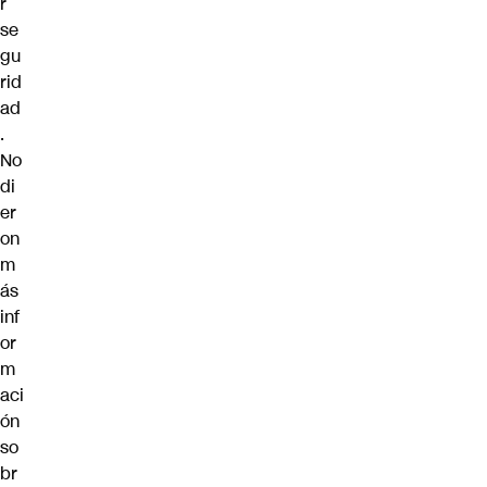
r
se
gu
rid
ad
.
No
di
er
on
m
ás
inf
or
m
aci
ón
so
br