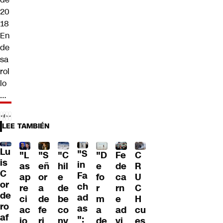
20
18
En
de
sa
rol
lo
…
LEE TAMBIÉN
Lu
"S
"L
"S
"C
"D
Fe
C
is
in
as
eñ
hil
e
de
R
C
Fa
ap
or
e
fo
ca
U
or
ch
re
a
de
r
rn
C
de
ad
ci
de
be
m
e
H
ro
as
ac
fe
co
a
ad
cu
af
":
io
ri
nv
de
vi
es