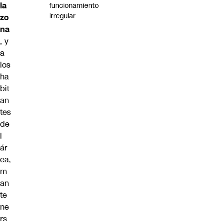
la
funcionamiento
irregular
zo
na
, y
a
los
ha
bit
an
tes
de
l
ár
ea,
m
an
te
ne
rs