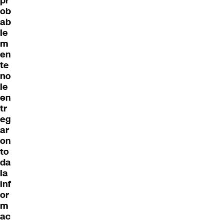
pr
ob
ab
le
m
en
te
no
le
en
tr
eg
ar
on
to
da
la
inf
or
m
ac