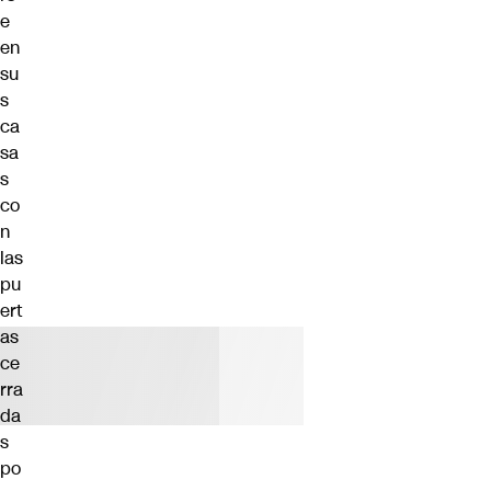
e
en
su
s
ca
sa
s
co
n
las
pu
ert
as
ce
rra
da
s
po