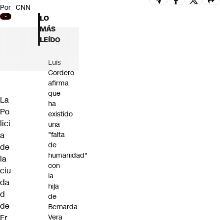
Por
CNN
Futuro 360
LO
Opinión
MÁS
LEÍDO
Luis
Cordero
afirma
que
La
ha
Po
existido
lici
una
a
"falta
de
de
humanidad"
la
con
ciu
la
da
hija
d
de
de
Bernarda
Fr
Vera