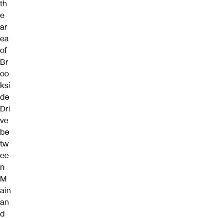
th
e
ar
ea
of
Br
oo
ksi
de
Dri
ve
be
tw
ee
n
M
ain
an
d