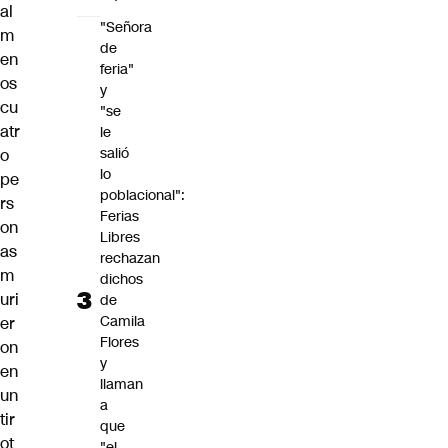
al
"Señora
m
de
en
feria"
os
y
cu
"se
atr
le
salió
o
lo
pe
poblacional":
rs
Ferias
on
Libres
as
rechazan
m
dichos
uri
de
Camila
er
Flores
on
y
en
llaman
un
a
tir
que
ot
"el