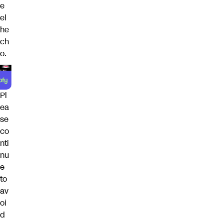
e
el
he
ch
o.
Pl
ea
se
co
nti
nu
e
to
av
oi
d