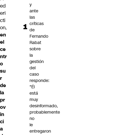
y
ed
ante
eri
las
cti
críticas
on,
de
en
Fernando
el
Rabat
ce
sobre
la
ntr
gestión
o
del
su
caso
r
responde:
de
"Él
la
está
pr
muy
desinformado,
ov
probablemente
in
no
ci
le
a
entregaron