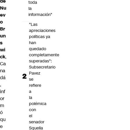
de
toda
Nu
la
ev
información"
o
"Las
Br
apreciaciones
un
políticas ya
s
han
quedado
wi
completamente
ck
,
superadas":
Ca
Subsecretario
na
Pavez
dá
se
,
refiere
inf
a
la
or
polémica
m
con
ó
el
qu
senador
e
Squella