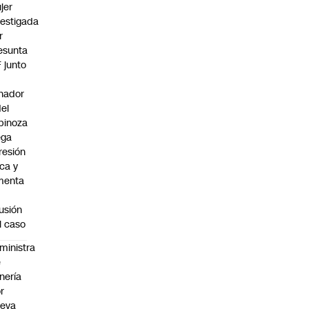
jer
vestigada
r
esunta
F junto
nador
del
pinoza
ega
resión
ica y
menta
fusión
l caso
ministra
e
nería
r
ueva