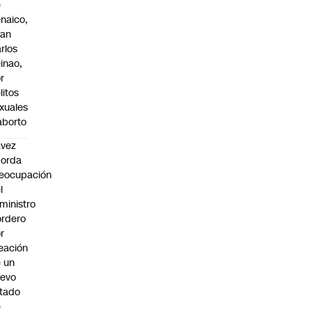
e
naico,
uan
rlos
inao,
r
litos
xuales
aborto
avez
borda
eocupación
l
ministro
rdero
r
eación
 un
uevo
tado
e