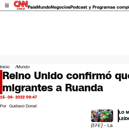
País
Mundo
Negocios
Podcast y Programas comp
País
Mundo
Inicio
Mundo
Negocios
Reino Unido confirmó qu
Deportes
migrantes a Ruanda
Programas completos
Cultura
Servicios
15- 06- 2022 09:47
Bits
Por
Gustavo Donat
CNN Data
LO 
CNN tiempo
LEÍD
Futuro 360
(EFE)
– La
Opinión