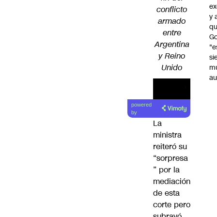
ex
conflicto
y 
armado
qu
entre
Go
Argentina
"e
y Reino
si
Unido
m
au
powered
by
La
ministra
reiteró su
“sorpresa
” por la
mediación
de esta
corte pero
subrayó