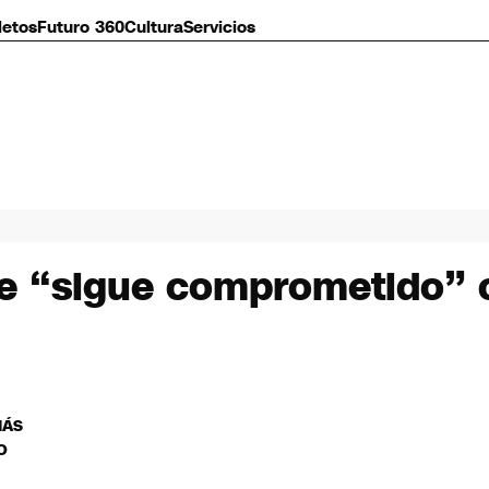
letos
Futuro 360
Cultura
Servicios
e “sigue comprometido” c
MÁS
O