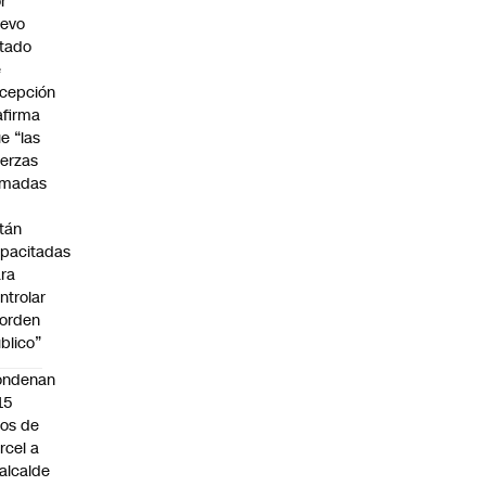
r
uevo
tado
e
cepción
afirma
e “las
erzas
rmadas
o
tán
pacitadas
ra
ntrolar
 orden
blico”
ondenan
15
os de
rcel a
alcalde