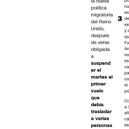
po
la nueva
n
política
es
migratoria
d
del
Reino
ex
Unido
,
y 
después
qu
de verse
Fu
A
obligada
n
a
es
suspend
ca
er el
pa
martes el
co
primer
el
vuelo
pú
que
C
debía
a 
trasladar
añ
a varias
cá
personas
ex