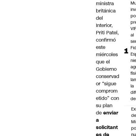
ministra
Mu
in
británica
po
del
pr
Interior,
VI
Priti Patel,
al
confirmó
se
este
Fi
miércoles
Es
ni
que el
ag
Gobierno
fís
conservad
la
or “sigue
la
comprom
di
etido” con
de
su plan
Ex
de
enviar
d
a
Mi
solicitant
po
es de
n