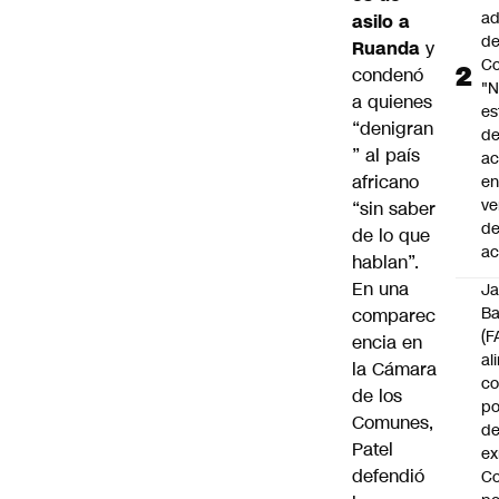
ad
asilo a
d
Ruanda
y
Co
condenó
"
a quienes
es
“denigran
d
” al país
ac
africano
en
ve
“sin saber
d
de lo que
ac
hablan”.
En una
J
B
comparec
(F
encia en
al
la Cámara
c
de los
po
Comunes,
de
Patel
ex
defendió
Co