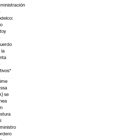
ministración
e
delco:
No
toy
e
uerdo
 la
nta
e
tivos"
aime
assa
A) se
inea
on
stura
l
ministro
rdero