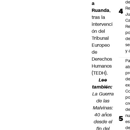
d
a
Re
Ruanda
,
J
tras la
Ca
intervenci
Re
ón del
po
Tribunal
de
Europeo
se
y 
de
Derechos
P
Humanos
a
(TEDH).
pr
de
Lee
ex
también:
Co
La Guerra
po
de las
cr
Malvinas:
de
40 años
n
desde el
es
d
fin del