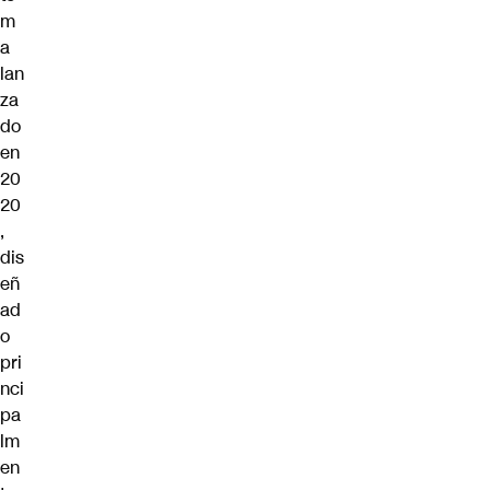
m
a
lan
za
do
en
20
20
,
dis
eñ
ad
o
pri
nci
pa
lm
en