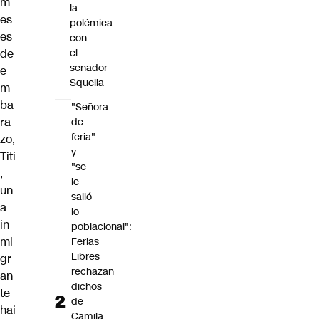
m
la
es
polémica
es
con
de
el
senador
e
Squella
m
ba
"Señora
ra
de
feria"
zo,
y
Titi
"se
,
le
un
salió
a
lo
in
poblacional":
mi
Ferias
Libres
gr
rechazan
an
dichos
te
de
hai
Camila