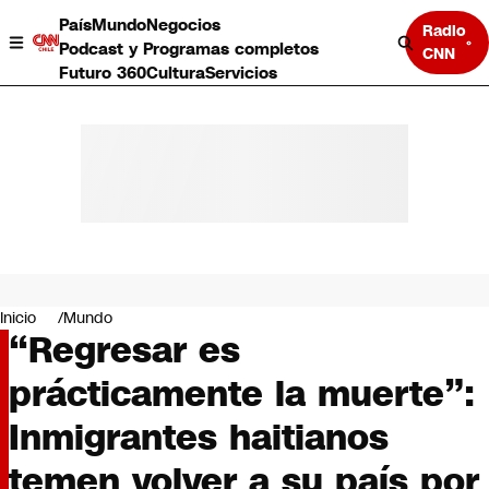
País
Mundo
Negocios
Radio
Podcast y Programas completos
CNN
Futuro 360
Cultura
Servicios
País
Mundo
Negocios
Inicio
Mundo
“Regresar es
Deportes
Programas completos
prácticamente la muerte”:
Cultura
Servicios
Inmigrantes haitianos
Bits
CNN Data
temen volver a su país por
CNN tiempo