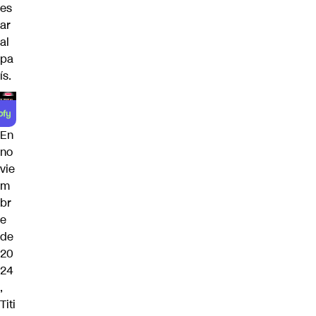
es
ar
al
pa
ís.
En
no
vie
m
br
e
de
20
24
,
Titi