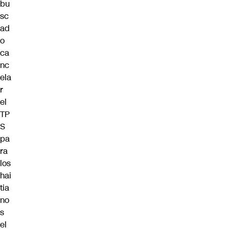
bu
sc
ad
o
ca
nc
ela
r
el
TP
S
pa
ra
los
hai
tia
no
s
el