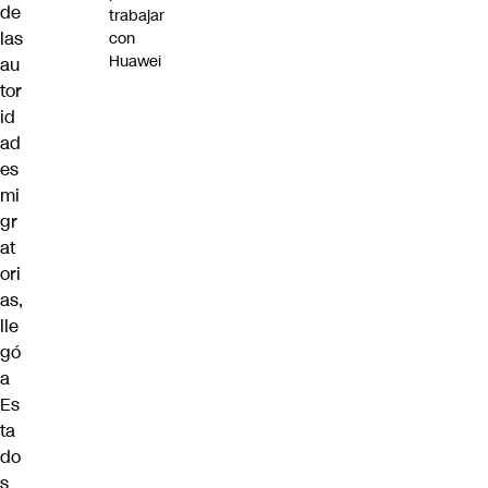
de
trabajar
las
con
Huawei
au
tor
id
ad
es
mi
gr
at
ori
as,
lle
gó
a
Es
ta
do
s