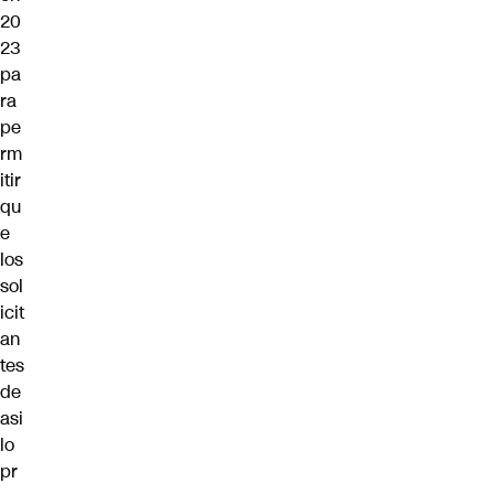
20
23
pa
ra
pe
rm
itir
qu
e
los
sol
icit
an
tes
de
asi
lo
pr