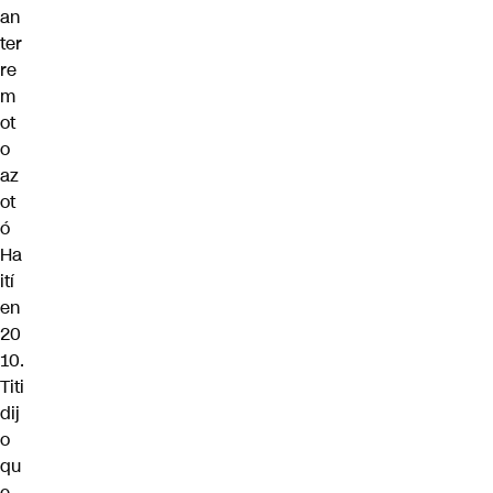
an
ter
re
m
ot
o
az
ot
ó
Ha
ití
en
20
10.
Titi
dij
o
qu
e