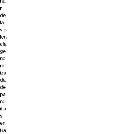
hui
r
de
la
vio
len
cia
ge
ne
ral
iza
da
de
pa
nd
illa
s
en
Ha