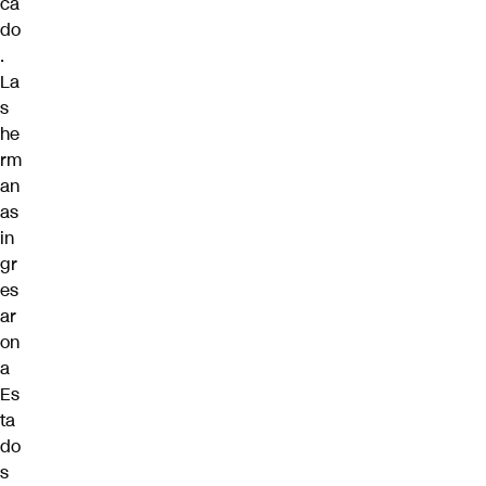
ca
do
.
La
s
he
rm
an
as
in
gr
es
ar
on
a
Es
ta
do
s