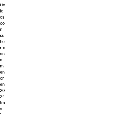
Un
id
os
co
n
su
he
rm
an
a
m
en
or
en
20
24
tra
s