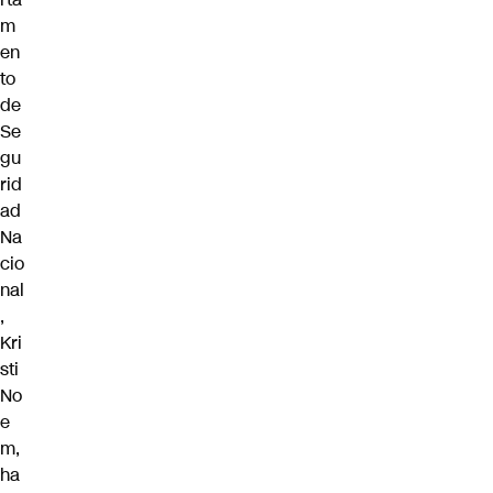
m
en
to
de
Se
gu
rid
ad
Na
cio
nal
,
Kri
sti
No
e
m,
ha