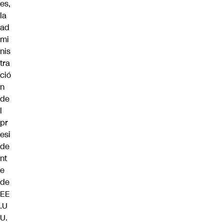
es,
la
ad
mi
nis
tra
ció
n
de
l
pr
esi
de
nt
e
de
EE
.U
U.