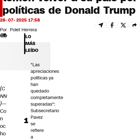
Futuro 360
políticas de Donald Trump
Opinión
28- 07- 2025 17:58
Por
Polet Herrera
LO
MÁS
LEÍDO
"Las
apreciaciones
políticas ya
han
(C
quedado
NN
completamente
)
—
superadas":
Co
Subsecretario
Pavez
n
se
oc
refiere
ho
a