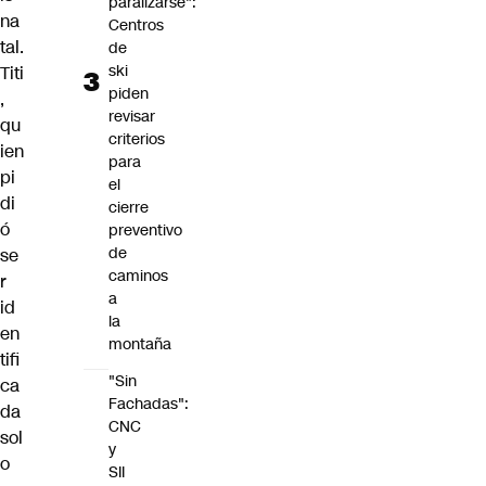
paralizarse":
na
Centros
tal.
de
ski
Titi
piden
,
revisar
qu
criterios
ien
para
pi
el
di
cierre
ó
preventivo
de
se
caminos
r
a
id
la
en
montaña
tifi
"Sin
ca
Fachadas":
da
CNC
sol
y
o
SII