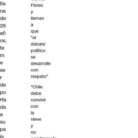
tia
Flores
na
y
de
llaman
a
28
que
añ
"el
os,
debate
te
político
m
se
e
desarrolle
se
con
respeto"
r
de
"Chile
po
debe
rta
convivir
con
da
la
a
nieve
su
y
pa
no
ís