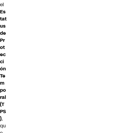
el
Es
tat
us
de
Pr
ot
ec
ci
ón
Te
m
po
ral
(T
PS
)
,
qu
e