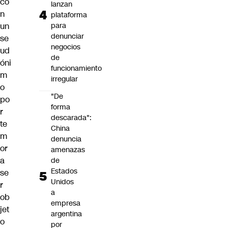
co
lanzan
n
plataforma
un
para
denunciar
se
negocios
ud
de
óni
funcionamiento
m
irregular
o
"De
po
forma
r
descarada":
te
China
m
denuncia
or
amenazas
a
de
Estados
se
Unidos
r
a
ob
empresa
jet
argentina
o
por