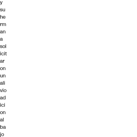
y
su
he
rm
an
a
sol
icit
ar
on
un
ali
vio
ad
ici
on
al
ba
jo