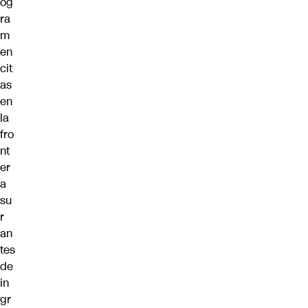
og
ra
m
en
cit
as
en
la
fro
nt
er
a
su
r
an
tes
de
in
gr