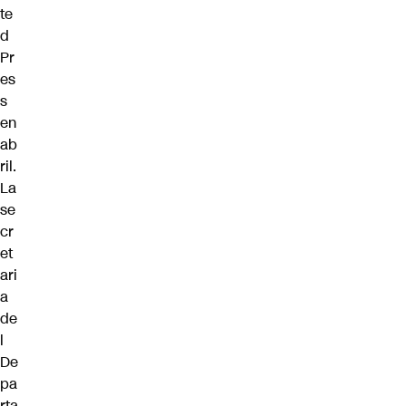
te
d
Pr
es
s
en
ab
ril.
La
se
cr
et
ari
a
de
l
De
pa
rta