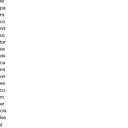
te
pa
ra
co
nd
uc
tor
es
de
ca
mi
on
es
co
m
er
cia
les
y