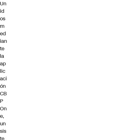
Un
id
os
m
ed
ian
te
la
ap
lic
aci
ón
CB
P
On
e,
un
sis
te