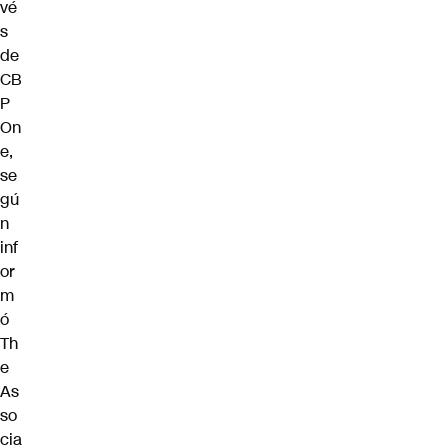
vé
s
de
CB
P
On
e,
se
gú
n
inf
or
m
ó
Th
e
As
so
cia