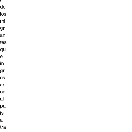
de
los
mi
gr
an
tes
qu
e
in
gr
es
ar
on
al
pa
ís
a
tra