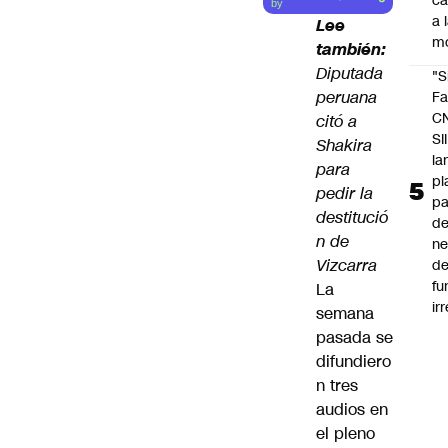
c
by
a 
Lee
m
también:
Diputada
"S
peruana
Fa
C
citó a
SII
Shakira
la
para
pl
pedir la
pa
destitució
de
n de
ne
Vizcarra
d
fu
La
ir
semana
pasada se
difundiero
n tres
audios en
el pleno