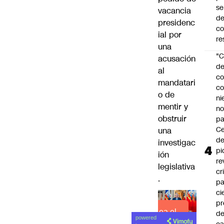
se
vacancia
de
presidenc
c
ial por
re
una
"C
acusación
d
al
co
mandatari
co
o de
ni
mentir y
n
obstruir
pa
Ce
una
de
investigac
pi
ión
re
legislativa
cr
.
pa
ci
pr
Lea el
d
powered
artículo