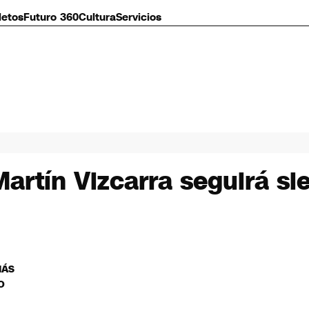
letos
Futuro 360
Cultura
Servicios
artín Vizcarra seguirá si
MÁS
O