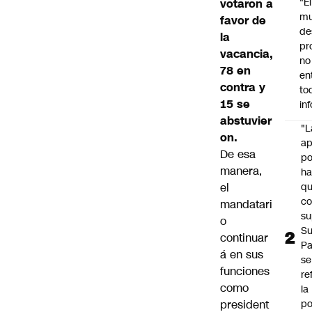
"É
votaron a
m
favor de
de
la
pr
vacancia,
no
78 en
en
contra y
to
15 se
in
abstuvier
"L
on.
ap
De esa
po
manera,
h
el
q
c
mandatari
su
o
Su
continuar
P
á en sus
se
funciones
re
como
la
president
po