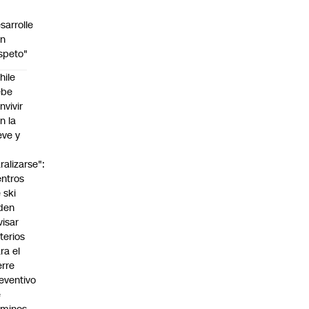
sarrolle
on
speto"
hile
ebe
nvivir
n la
eve y
o
ralizarse":
ntros
 ski
den
visar
iterios
ra el
erre
eventivo
e