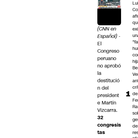
Lu
Co
af
qu
(CNN en
ex
un
Español)
-
"f
El
hu
Congreso
co
peruano
hi
no aprobó
Be
la
Ve
destitució
an
cr
n del
de
president
Fe
e Martín
Ra
Vizcarra.
so
32
ge
congresis
de
tas
re