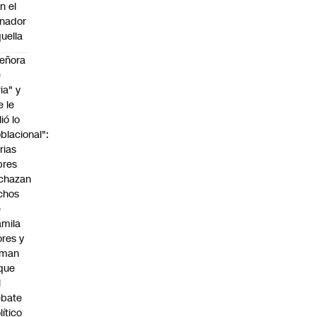
n el
nador
uella
eñora
e
ria" y
e le
lió lo
blacional":
rias
bres
chazan
chos
e
mila
ores y
aman
que
l
ebate
lítico