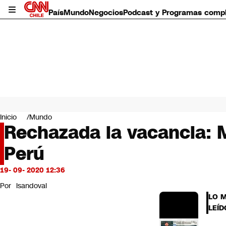
País
Mundo
Negocios
Podcast y Programas comp
País
Mundo
Inicio
Mundo
Negocios
Rechazada la vacancia: M
Deportes
Perú
Programas completos
Cultura
Servicios
19- 09- 2020 12:36
Bits
Por
lsandoval
CNN Data
LO 
CNN tiempo
LEÍD
Futuro 360
Opinión