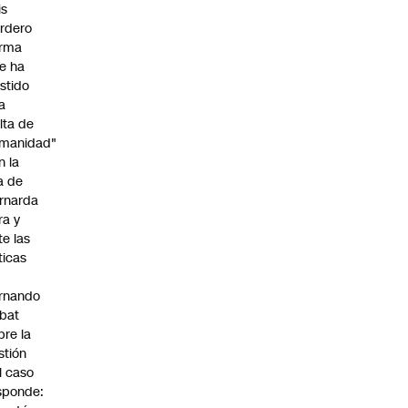
is
rdero
irma
e ha
istido
a
alta de
manidad"
n la
ja de
rnarda
ra y
te las
íticas
rnando
bat
bre la
stión
l caso
sponde: