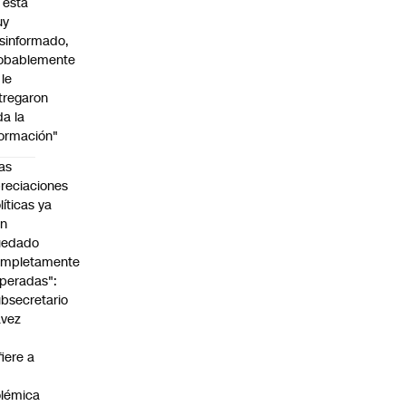
l está
uy
sinformado,
obablemente
 le
tregaron
da la
formación"
as
reciaciones
líticas ya
an
uedado
ompletamente
peradas":
bsecretario
avez
fiere a
lémica