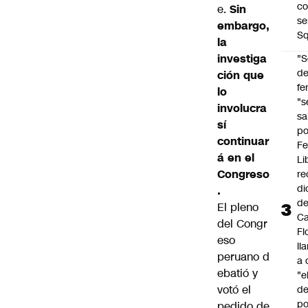
co
e.
Sin
se
embargo,
Sq
la
investiga
"S
d
ción que
fe
lo
"s
involucra
sa
sí
po
continuar
Fe
á en el
Li
Congreso
re
di
.
d
El pleno
Ca
del Congr
Fl
eso
ll
peruano d
a 
ebatió y
"e
votó el
d
po
pedido de