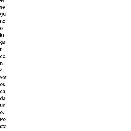
el
se
gu
nd
o
lu
ga
r
co
n
4
vot
os
ca
da
un
o.
Po
ste