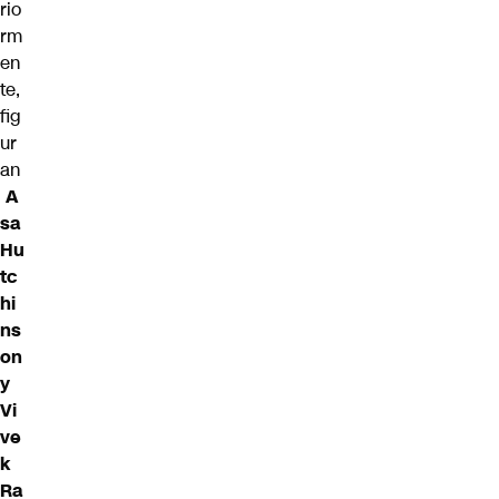
rio
rm
en
te,
fig
ur
an
A
sa
Hu
tc
hi
ns
on
y
Vi
ve
k
Ra