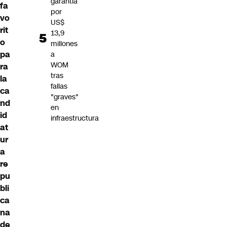
garantía
fa
por
vo
US$
rit
13,9
o
millones
pa
a
WOM
ra
tras
la
fallas
ca
"graves"
nd
en
id
infraestructura
at
ur
a
re
pu
bli
ca
na
de