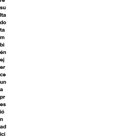
re
su
lta
do
ta
m
bi
én
ej
er
ce
un
a
pr
es
ió
n
ad
ici