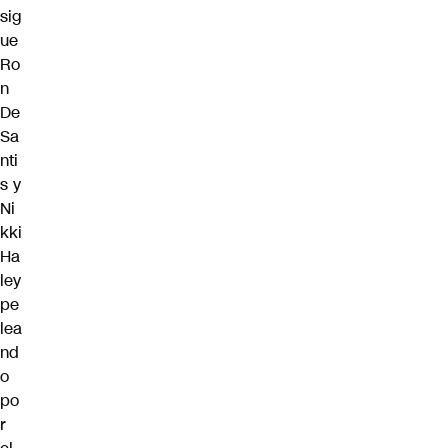
sig
ue
Ro
n
De
Sa
nti
s
y
Ni
kki
Ha
ley
pe
lea
nd
o
po
r