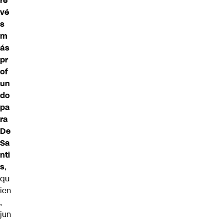
re
vé
s
m
ás
pr
of
un
do
pa
ra
De
Sa
nti
s
,
qu
ien
,
jun