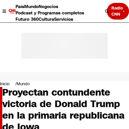
País
Mundo
Negocios
Radio
Podcast y Programas completos
CNN
Futuro 360
Cultura
Servicios
País
Mundo
Negocios
Inicio
Mundo
Proyectan contundente
Deportes
Programas completos
victoria de Donald Trump
Cultura
Servicios
en la primaria republicana
Bits
CNN Data
de Iowa
CNN tiempo