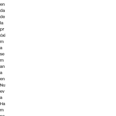
en
da
de
la
pr
óxi
m
a
se
m
an
a
en
Nu
ev
a
Ha
m