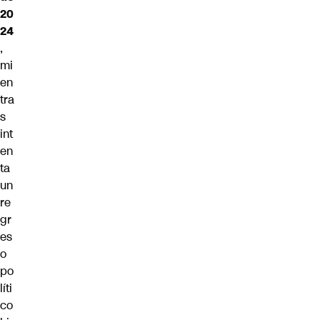
20
24
,
mi
en
tra
s
int
en
ta
un
re
gr
es
o
po
líti
co