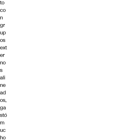
to
co
n
gr
up
os
ext
er
no
s
ali
ne
ad
os,
ga
stó
m
uc
ho