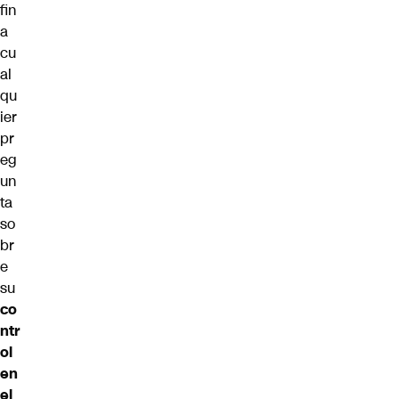
fin
a
cu
al
qu
ier
pr
eg
un
ta
so
br
e
su
co
ntr
ol
en
el