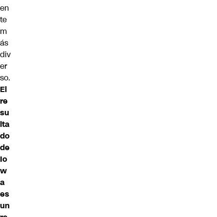
en
te
m
ás
div
er
so.
El
re
su
lta
do
de
Io
w
a
es
un