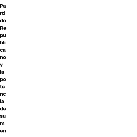
Pa
rti
do
Re
pu
bli
ca
no
y
la
po
te
nc
ia
de
su
m
en