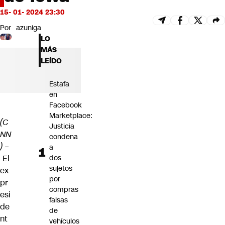
Futuro 360
15- 01- 2024 23:30
Opinión
Por
azuniga
LO
MÁS
LEÍDO
Estafa
en
Facebook
Marketplace:
(C
Justicia
NN
condena
) –
a
El
dos
sujetos
ex
por
pr
compras
esi
falsas
de
de
nt
vehículos