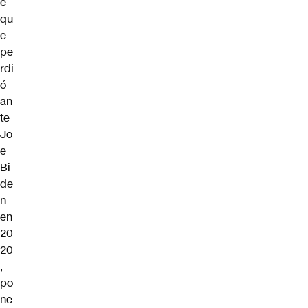
e
qu
e
pe
rdi
ó
an
te
Jo
e
Bi
de
n
en
20
20
,
po
ne