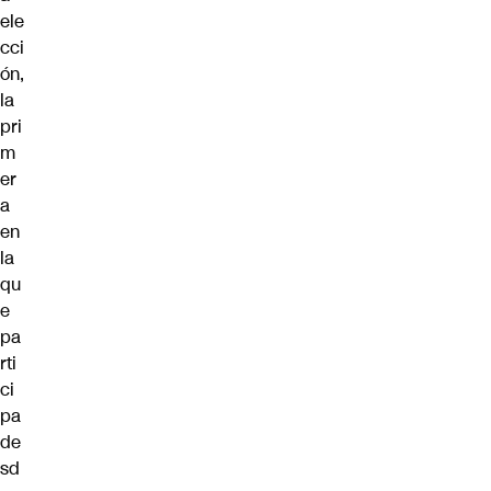
ele
cci
ón,
la
pri
m
er
a
en
la
qu
e
pa
rti
ci
pa
de
sd