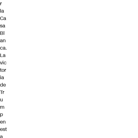
r
la
Ca
sa
Bl
an
ca.
La
vic
tor
ia
de
Tr
u
m
p
en
est
a