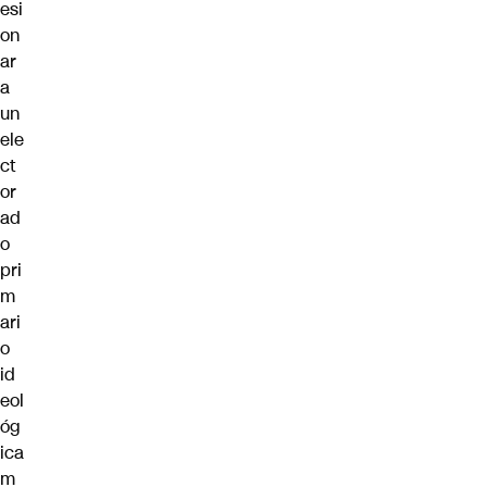
esi
on
ar
a
un
ele
ct
or
ad
o
pri
m
ari
o
id
eol
óg
ica
m