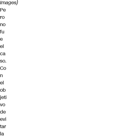
Images)
Pe
ro
no
fu
e
el
ca
so.
Co
n
el
ob
jeti
vo
de
evi
tar
la