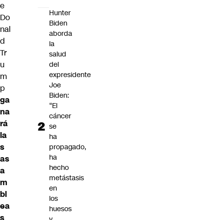
e
Hunter
Do
Biden
nal
aborda
d
la
Tr
salud
u
del
expresidente
m
Joe
p
Biden:
ga
“El
na
cáncer
rá
se
la
ha
s
propagado,
ha
as
hecho
a
metástasis
m
en
bl
los
ea
huesos
s
y