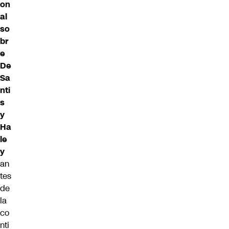
on
al
so
br
e
De
Sa
nti
s
y
Ha
le
y
an
tes
de
la
co
nti