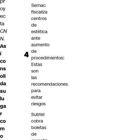
pr
Sernac
oy
fiscaliza
ec
centros
ta
de
CN
estética
N
.
ante
aumento
As
de
í
procedimientos:
co
Estas
ns
son
oli
las
da
recomendaciones
su
para
evitar
lu
riesgos
ga
r
Subtel
co
cobra
boletas
m
de
o