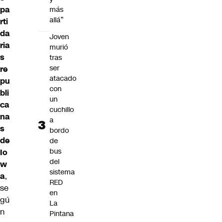
pa
más
allá”
rti
da
Joven
ria
murió
s
tras
ser
re
atacado
pu
con
bli
un
ca
cuchillo
na
a
s
bordo
de
de
bus
Io
del
w
sistema
a
,
RED
se
en
gú
La
n
Pintana