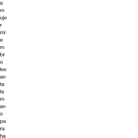
a
m
uje
r
mi
e
m
br
o
lev
an
ta
la
m
an
o
pa
ra
ha