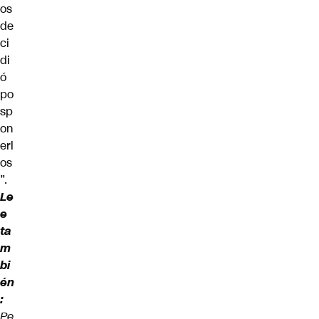
os
de
ci
di
ó
po
sp
on
erl
os
”.
Le
e
ta
m
bi
én
:
Pe