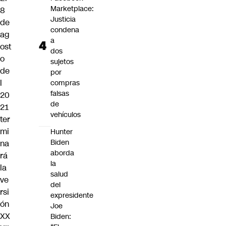
Marketplace:
8
Justicia
de
condena
ag
a
ost
dos
o
sujetos
de
por
l
compras
falsas
20
de
21
vehículos
ter
mi
Hunter
Biden
na
aborda
rá
la
la
salud
ve
del
rsi
expresidente
ón
Joe
XX
Biden: