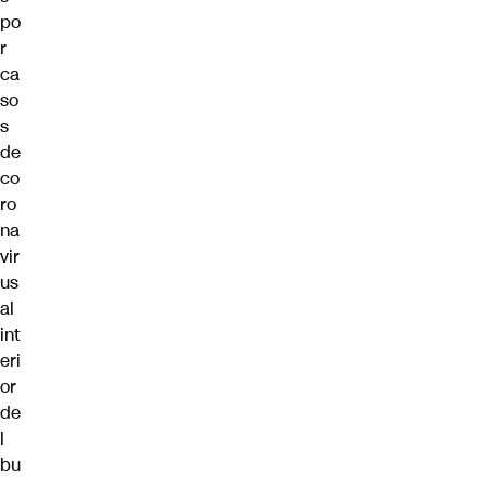
po
r
ca
so
s
de
co
ro
na
vir
us
al
int
eri
or
de
l
bu