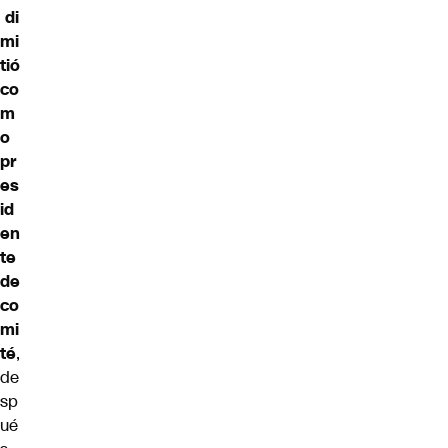
di
mi
tió
co
m
o
pr
es
id
en
te
de
co
mi
té
,
de
sp
ué