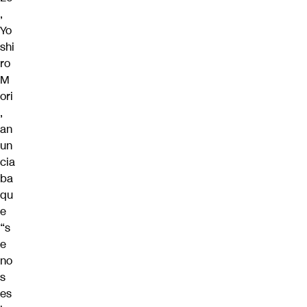
,
Yo
shi
ro
M
ori
,
an
un
cia
ba
qu
e
“s
e
no
s
es