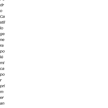
dr
o
Ca
stil
lo
ge
ne
ra
po
lé
mi
ca
po
r
pri
m
er
an