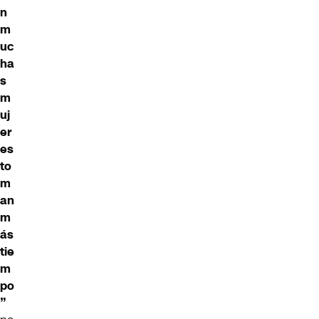
n
m
uc
ha
s
m
uj
er
es
to
m
an
m
ás
tie
m
po
”