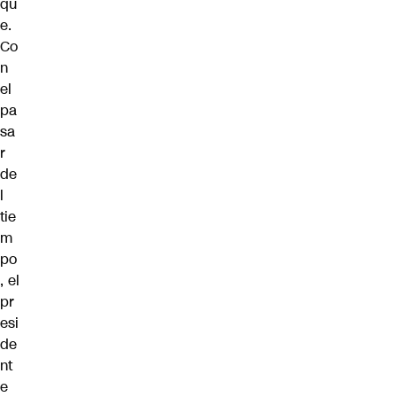
qu
e.
Co
n
el
pa
sa
r
de
l
tie
m
po
, el
pr
esi
de
nt
e