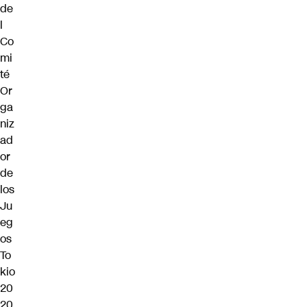
de
l
Co
mi
té
Or
ga
niz
ad
or
de
los
Ju
eg
os
To
kio
20
20