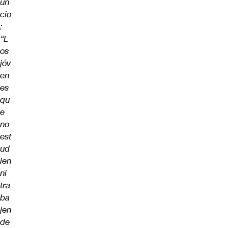
un
cio
:
“L
os
jóv
en
es
qu
e
no
est
ud
ien
ni
tra
ba
jen
de