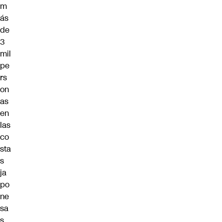
m
ás
de
3
mil
pe
rs
on
as
en
las
co
sta
s
ja
po
ne
sa
s