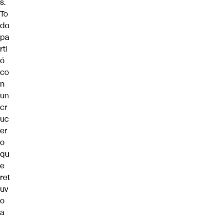
s.
To
do
pa
rti
ó
co
n
un
cr
uc
er
o
qu
e
ret
uv
o
a