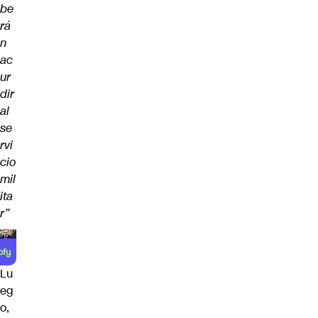
be
rá
n
ac
ur
dir
al
se
rvi
cio
mil
ita
r”
Lu
eg
o,