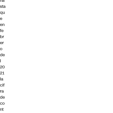
ha
sta
qu
e
en
fe
br
er
o
de
l
20
21
la
cif
ra
de
co
nt