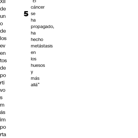
“El
XII
cáncer
de
se
un
ha
o
propagado,
de
ha
los
hecho
ev
metástasis
en
en
los
tos
huesos
de
y
po
más
rti
allá”
vo
s
m
ás
im
po
rta