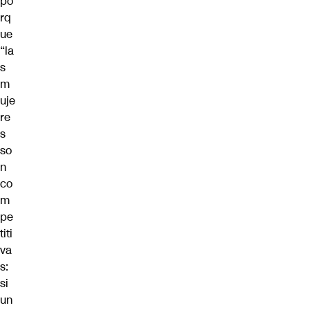
po
rq
ue
“la
s
m
uje
re
s
so
n
co
m
pe
titi
va
s:
si
un