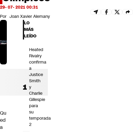
Futuro 360
29- 07- 2021 00:31
Opinión
Por
Joan Xavier Alemany
LO
MÁS
LEÍDO
Heated
Rivalry
confirma
a
Justice
Smith
y
Charlie
Gillespie
para
su
Qu
temporada
ed
2
a