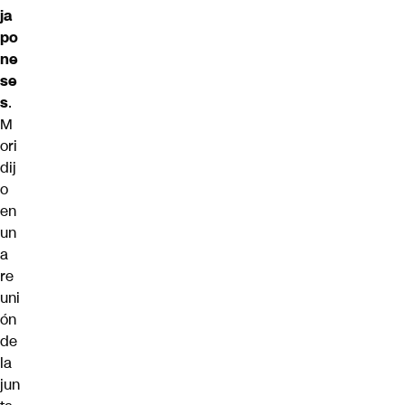
ja
po
ne
se
s
.
M
ori
dij
o
en
un
a
re
uni
ón
de
la
jun