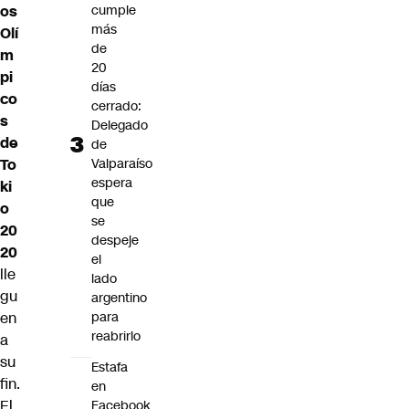
os
cumple
más
Olí
de
m
20
pi
días
co
cerrado:
s
Delegado
de
de
To
Valparaíso
espera
ki
que
o
se
20
despeje
20
el
lle
lado
gu
argentino
en
para
reabrirlo
a
su
Estafa
fin.
en
El
Facebook