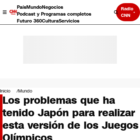
País
Mundo
Negocios
Radio
Podcast y Programas completos
CNN
Futuro 360
Cultura
Servicios
País
Mundo
Negocios
Inicio
Mundo
Los problemas que ha
Deportes
Programas completos
tenido Japón para realizar
Cultura
Servicios
esta versión de los Juegos
Bits
CNN Data
Olímpicos
CNN tiempo