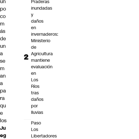
un
Praderas
inundadas
po
y
co
daños
m
en
ás
invernaderos:
de
Ministerio
un
de
a
Agricultura
mantiene
se
evaluación
m
en
an
Los
a
Ríos
pa
tras
ra
daños
qu
por
lluvias
e
los
Paso
Ju
Los
eg
Libertadores