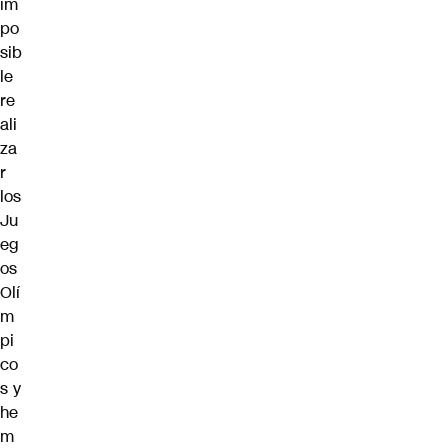
im
po
sib
le
re
ali
za
r
los
Ju
eg
os
Olí
m
pi
co
s y
he
m