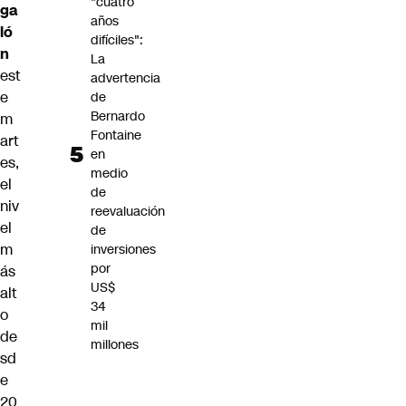
"cuatro
ga
años
ló
difíciles":
n
La
est
advertencia
e
de
Bernardo
m
Fontaine
art
en
es,
medio
el
de
niv
reevaluación
el
de
m
inversiones
por
ás
US$
alt
34
o
mil
de
millones
sd
e
20