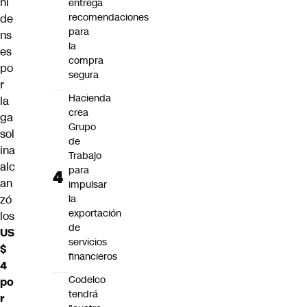
ni
entrega
recomendaciones
de
para
ns
la
es
compra
po
segura
r
Hacienda
la
crea
ga
Grupo
sol
de
ina
Trabajo
alc
para
an
impulsar
zó
la
exportación
los
de
US
servicios
$
financieros
4
Codelco
po
tendrá
r