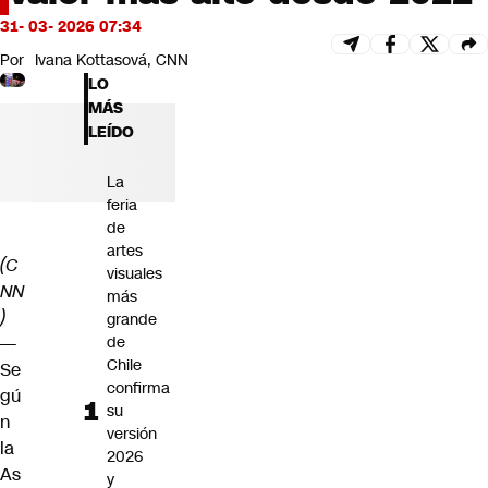
Futuro 360
31- 03- 2026 07:34
Opinión
Por
Ivana Kottasová, CNN
LO
MÁS
LEÍDO
La
feria
de
artes
(C
visuales
NN
más
)
grande
—
de
Chile
Se
confirma
gú
su
n
versión
la
2026
As
y