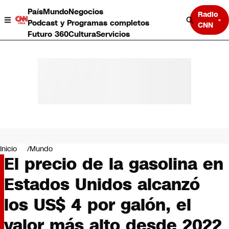
País
Mundo
Negocios
Radio
Podcast y Programas completos
CNN
Futuro 360
Cultura
Servicios
País
Mundo
Negocios
Inicio
Mundo
El precio de la gasolina en
Deportes
Programas completos
Estados Unidos alcanzó
Cultura
Servicios
los US$ 4 por galón, el
Bits
CNN Data
valor más alto desde 2022
CNN tiempo