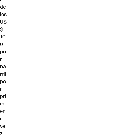
de
los
US
$
10
0
po
r
ba
rril
po
r
pri
m
er
a
ve
z