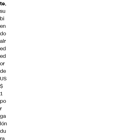
te
,
su
bi
en
do
alr
ed
ed
or
de
US
$
1
po
r
ga
lón
du
ra