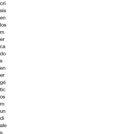
cri
sis
en
los
m
er
ca
do
s
en
er
gé
tic
os
m
un
di
ale
s.