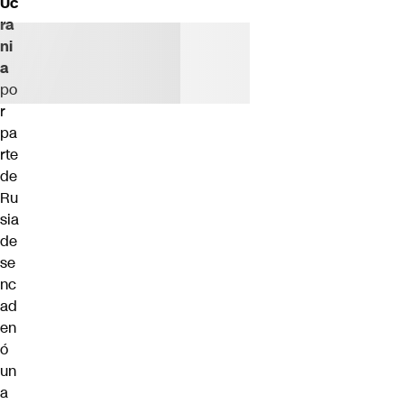
Uc
ra
ni
a
po
r
pa
rte
de
Ru
sia
de
se
nc
ad
en
ó
un
a