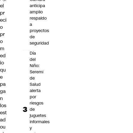
el
anticipa
amplio
pr
respaldo
eci
a
o
proyectos
pr
de
o
seguridad
m
Día
ed
del
io
Niño:
qu
Seremi
e
de
pa
Salud
alerta
ga
por
n
riesgos
los
de
est
juguetes
ad
informales
ou
y