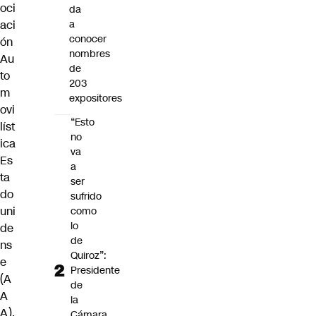
oci
da
aci
a
conocer
ón
nombres
Au
de
to
203
m
expositores
ovi
“Esto
líst
no
ica
va
Es
a
ta
ser
do
sufrido
uni
como
lo
de
de
ns
Quiroz”:
e
Presidente
(A
de
A
la
A),
Cámara