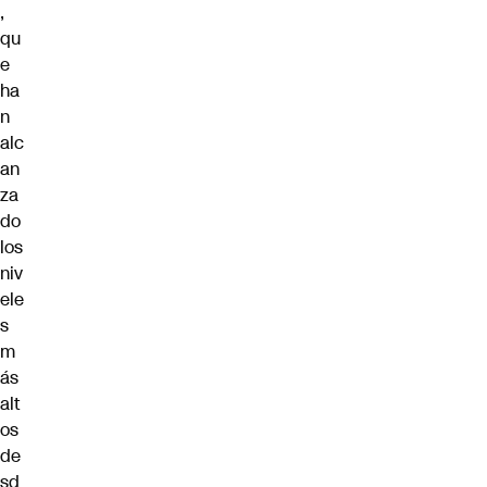
,
qu
e
ha
n
alc
an
za
do
los
niv
ele
s
m
ás
alt
os
de
sd