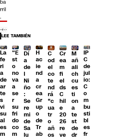
ba
rril
.
LEE TAMBIÉN
La
“E
H
IP
Dí
C
Cr
M
fe
st
ac
C
a
od
ea
añ
ri
o
ie
de
de
el
m
ali
a
no
nd
jul
l
co
fi
ch
de
va
a
io:
Ni
te
el
cu
ar
a
cr
C
ño
nd
ds
es
te
se
ea
o
:
rá
C
ti
s
r
Gr
m
Se
"c
hil
on
vi
su
up
bu
re
ua
e
a
su
fri
o
sti
mi
tr
20
te
al
do
de
bl
de
o
26
st
es
co
Tr
es
Sa
añ
re
de
m
m
ab
fr
lu
os
ve
dr