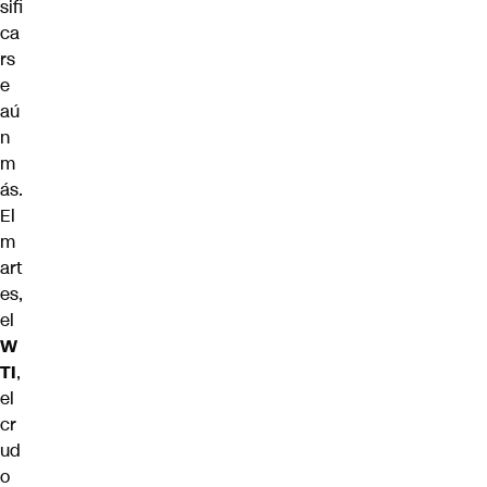
sifi
ca
rs
e
aú
n
m
ás.
El
m
art
es,
el
W
TI
,
el
cr
ud
o