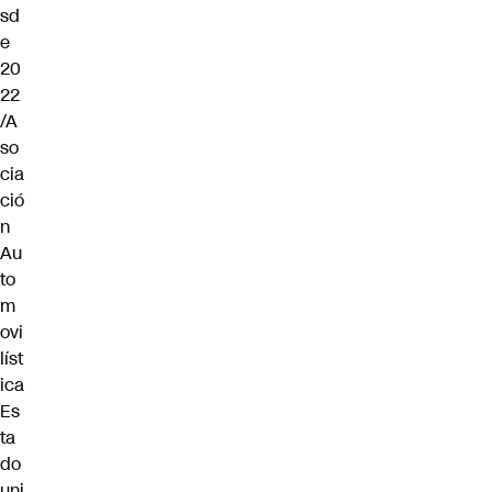
sd
e
20
22
/A
so
cia
ció
n
Au
to
m
ovi
líst
ica
Es
ta
do
uni