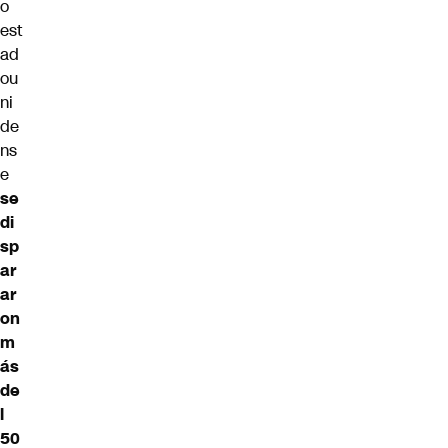
o
est
ad
ou
ni
de
ns
e
se
di
sp
ar
ar
on
m
ás
de
l
50