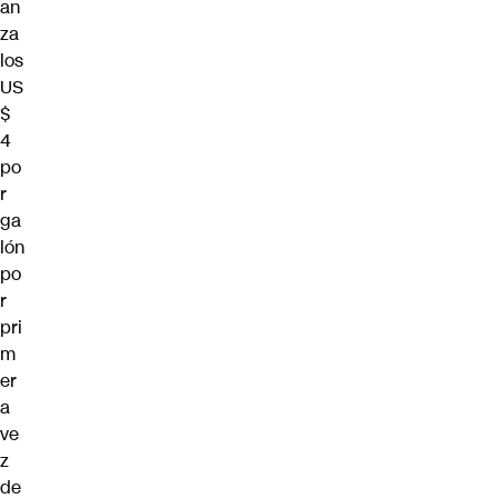
an
za
los
US
$
4
po
r
ga
lón
po
r
pri
m
er
a
ve
z
de