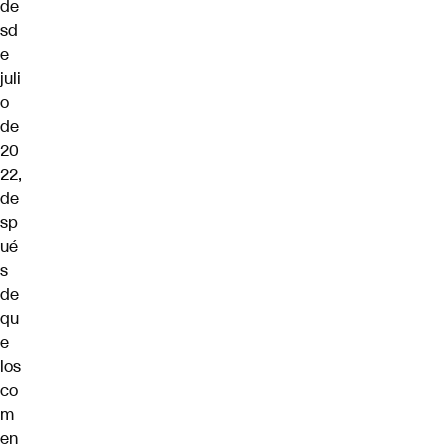
de
sd
e
juli
o
de
20
22,
de
sp
ué
s
de
qu
e
los
co
m
en