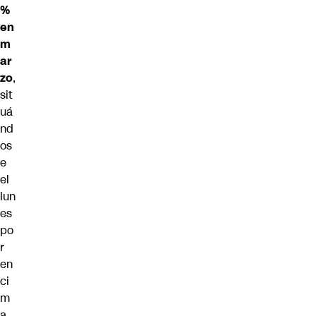
%
en
m
ar
zo
,
sit
uá
nd
os
e
el
lun
es
po
r
en
ci
m
a