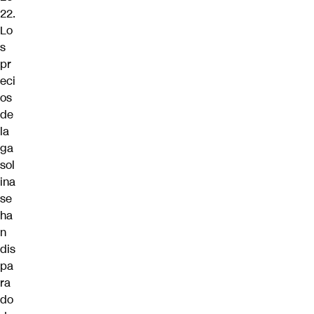
22.
Lo
s
pr
eci
os
de
la
ga
sol
ina
se
ha
n
dis
pa
ra
do