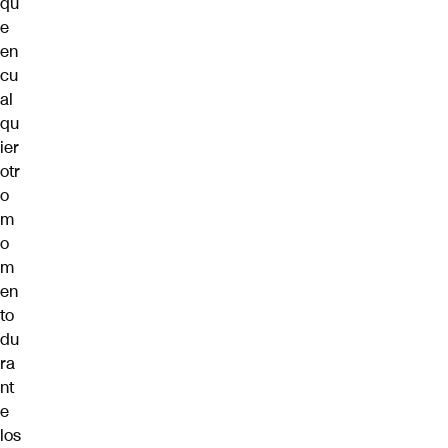
qu
e
en
cu
al
qu
ier
otr
o
m
o
m
en
to
du
ra
nt
e
los