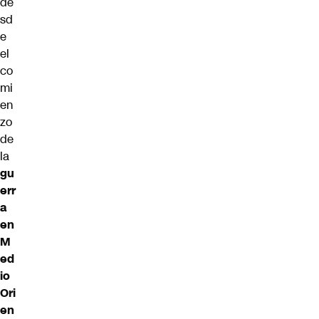
de
sd
e
el
co
mi
en
zo
de
la
gu
err
a
en
M
ed
io
Ori
en