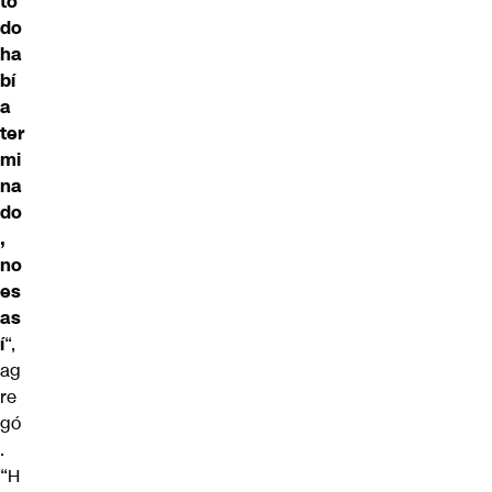
to
do
ha
bí
a
ter
mi
na
do
,
no
es
as
í
“,
ag
re
gó
.
“H