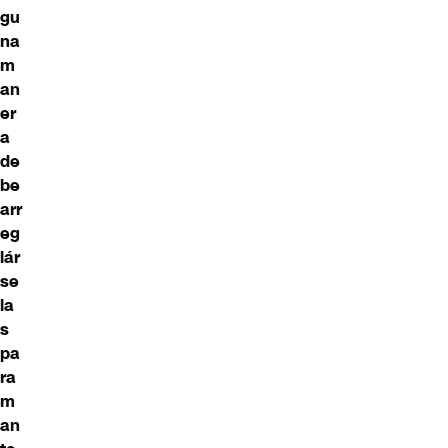
gu
na
m
an
er
a
de
be
arr
eg
lár
se
la
s
pa
ra
m
an