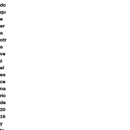
do
qu
e
er
a
otr
a
ve
z
el
es
ce
na
rio
de
20
16
y