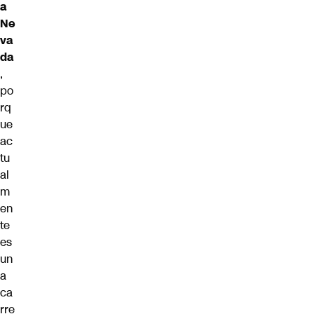
a
Ne
va
da
,
po
rq
ue
ac
tu
al
m
en
te
es
un
a
ca
rre