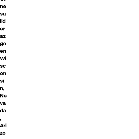
ne
su
lid
er
az
go
en
Wi
sc
on
si
n,
Ne
va
da
,
Ari
zo