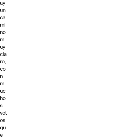
ay
un
ca
mi
no
m
uy
cla
ro,
co
n
m
uc
ho
s
vot
os
qu
e