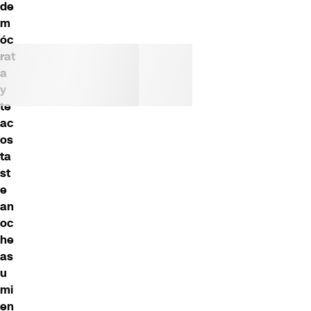
de
m
óc
rat
a
y
te
ac
os
ta
st
e
an
oc
he
as
u
mi
en