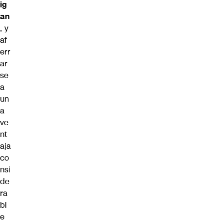
ig
an
, y
af
err
ar
se
a
un
a
ve
nt
aja
co
nsi
de
ra
bl
e