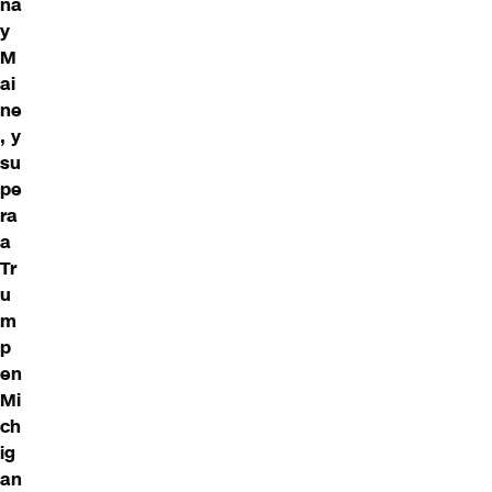
na
y
M
ai
ne
, y
su
pe
ra
a
Tr
u
m
p
en
Mi
ch
ig
an