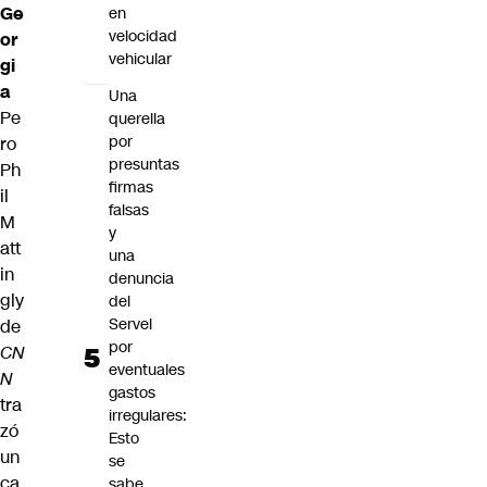
Ge
en
velocidad
or
vehicular
gi
a
Una
Pe
querella
por
ro
presuntas
Ph
firmas
il
falsas
M
y
att
una
in
denuncia
gly
del
Servel
de
por
CN
eventuales
N
gastos
tra
irregulares:
zó
Esto
un
se
ca
sabe