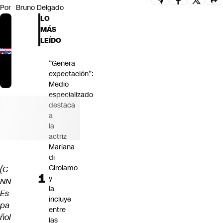
Por
Bruno Delgado
Futuro 360
LO
Opinión
MÁS
LEÍDO
“Genera
expectación”:
Medio
especializado
destaca
a
la
actriz
Mariana
di
Girolamo
(C
y
NN
la
Es
incluye
pa
entre
ñol
las