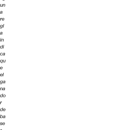
un
a
re
gl
a
in
di
ca
qu
e
el
ga
na
do
r
de
ba
se