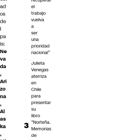
recuperar
ad
el
trabajo
os
vuelva
de
a
l
ser
pa
una
ís:
prioridad
Ne
nacional”
va
Julieta
da
Venegas
,
aterriza
Ari
en
zo
Chile
na
para
presentar
,
su
Al
libro
as
“Norteña.
ka
Memorias
,
de