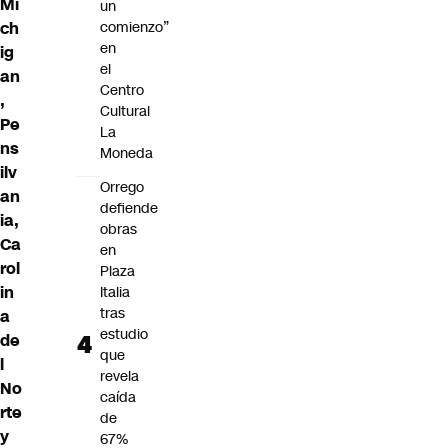
Mi
un
ch
comienzo”
en
ig
el
an
Centro
,
Cultural
Pe
La
ns
Moneda
ilv
Orrego
an
defiende
ia,
obras
Ca
en
rol
Plaza
in
Italia
tras
a
estudio
de
que
l
revela
No
caída
rte
de
y
67%