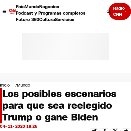
País
Mundo
Negocios
Radio
Podcast y Programas completos
CNN
Futuro 360
Cultura
Servicios
País
Mundo
Negocios
Inicio
Mundo
Los posibles escenarios
Deportes
Programas completos
para que sea reelegido
Cultura
Servicios
Trump o gane Biden
Bits
CNN Data
04- 11- 2020 18:26
CNN tiempo