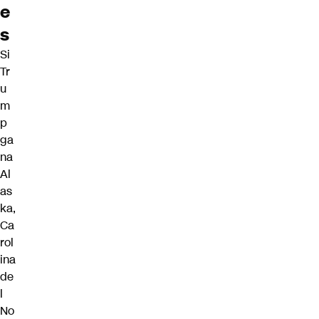
e
s
Si
Tr
u
m
p
ga
na
Al
as
ka,
Ca
rol
ina
de
l
No