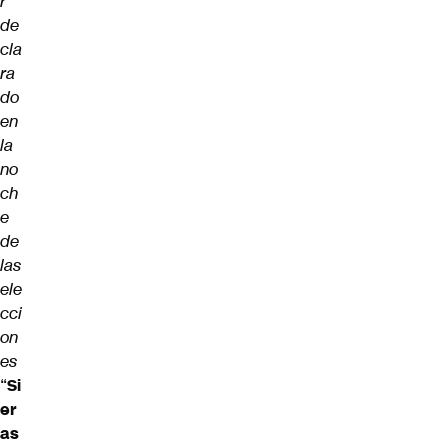
r
de
cla
ra
do
en
la
no
ch
e
de
las
ele
cci
on
es
“
Si
er
as