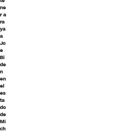
te
ne
r a
ra
ya
a
Jo
e
Bi
de
n
en
el
es
ta
do
de
Mi
ch