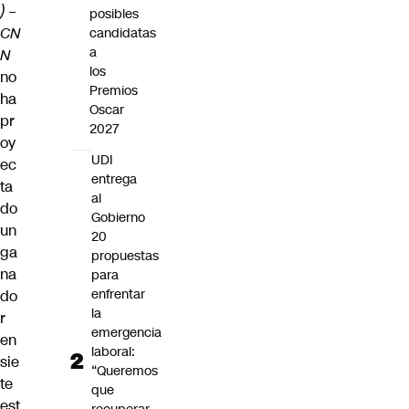
)
–
posibles
CN
candidatas
a
N
los
no
Premios
ha
Oscar
pr
2027
oy
UDI
ec
entrega
ta
al
do
Gobierno
un
20
ga
propuestas
na
para
enfrentar
do
la
r
emergencia
en
laboral:
sie
“Queremos
te
que
est