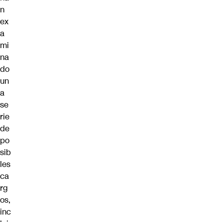
n
ex
a
mi
na
do
un
a
se
rie
de
po
sib
les
ca
rg
os,
inc