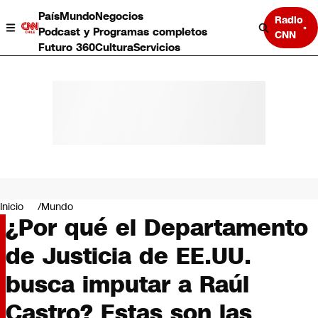
País
Mundo
Negocios
Radio
Podcast y Programas completos
CNN
Futuro 360
Cultura
Servicios
País
Mundo
Negocios
Inicio
Mundo
¿Por qué el Departamento
Deportes
Programas completos
de Justicia de EE.UU.
Cultura
Servicios
busca imputar a Raúl
Bits
CNN Data
Castro? Estas son las
CNN tiempo