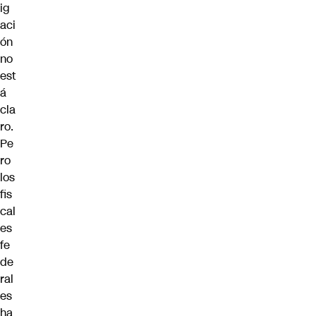
ig
aci
ón
no
est
á
cla
ro.
Pe
ro
los
fis
cal
es
fe
de
ral
es
ha