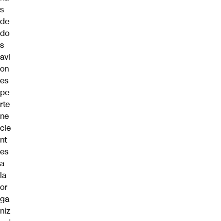
s
de
do
s
avi
on
es
pe
rte
ne
cie
nt
es
a
la
or
ga
niz