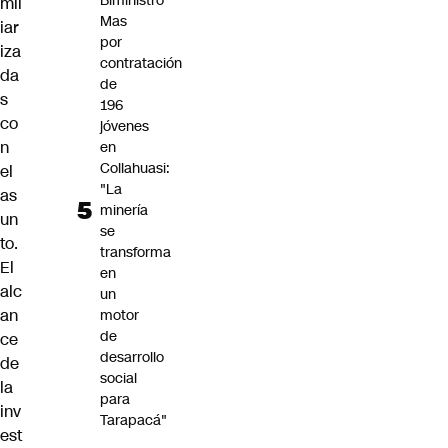
Biministro
mil
Mas
iar
por
iza
contratación
da
de
s
196
co
jóvenes
n
en
Collahuasi:
el
"La
as
minería
un
se
to.
transforma
El
en
alc
un
an
motor
de
ce
desarrollo
de
social
la
para
inv
Tarapacá"
est