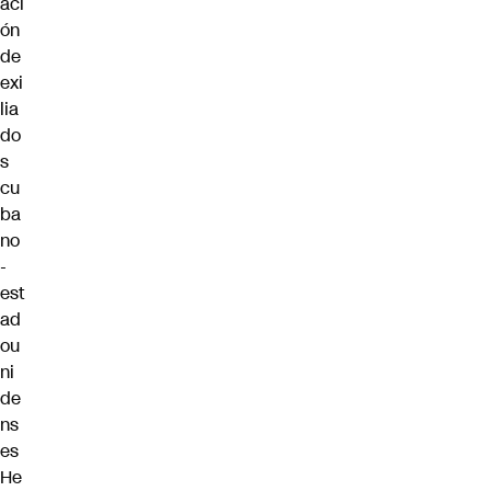
aci
ón
de
exi
lia
do
s
cu
ba
no
-
est
ad
ou
ni
de
ns
es
He