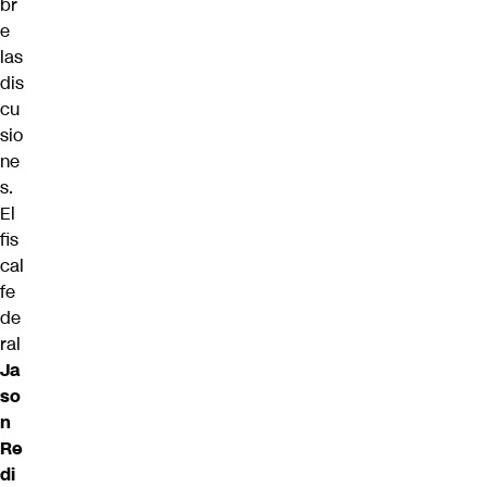
br
e
las
dis
cu
sio
ne
s.
El
fis
cal
fe
de
ral
Ja
so
n
Re
di