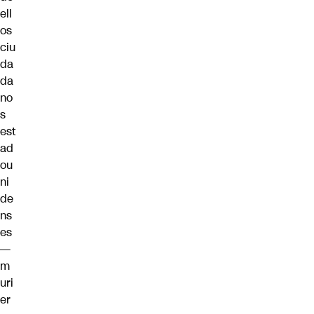
ell
os
ciu
da
da
no
s
est
ad
ou
ni
de
ns
es
—
m
uri
er