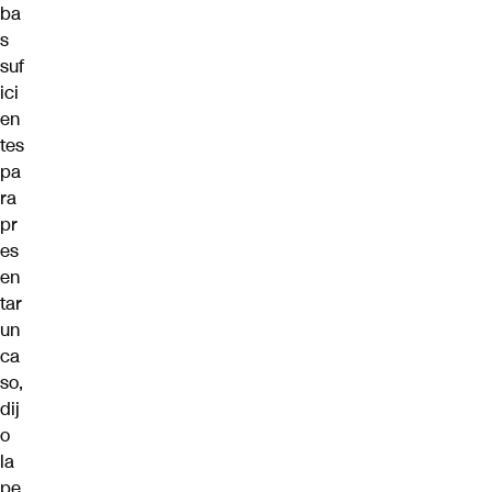
ba
s
suf
ici
en
tes
pa
ra
pr
es
en
tar
un
ca
so,
dij
o
la
pe