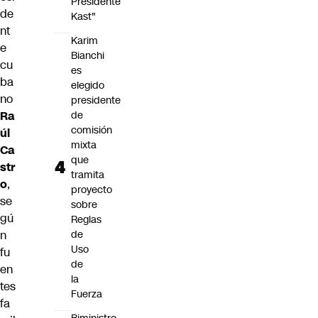
Presidente
de
Kast"
nt
Karim
e
Bianchi
cu
es
ba
elegido
no
presidente
Ra
de
comisión
úl
mixta
Ca
que
str
tramita
o
,
proyecto
se
sobre
gú
Reglas
n
de
Uso
fu
de
en
la
tes
Fuerza
fa