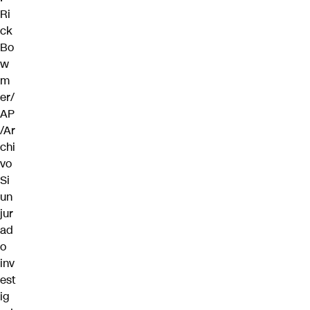
Ri
ck
Bo
w
m
er/
AP
/Ar
chi
vo
Si
un
jur
ad
o
inv
est
ig