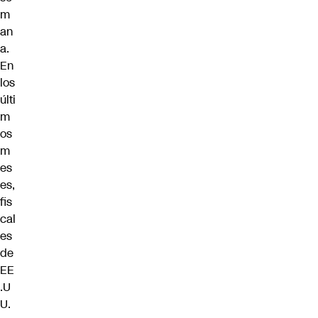
m
an
a.
En
los
últi
m
os
m
es
es,
fis
cal
es
de
EE
.U
U.