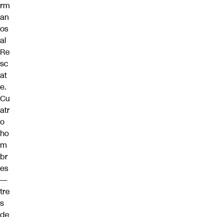
rm
an
os
al
Re
sc
at
e.
Cu
atr
o
ho
m
br
es
—
tre
s
de