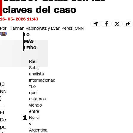
Futuro 360
claves del caso
Opinión
16- 05- 2026 11:43
Por
Hannah Rabinowitz y Evan Perez, CNN
LO
MÁS
LEÍDO
Raúl
Sohr,
analista
internacional:
(C
"Lo
NN
que
)
estamos
—
viendo
entre
El
Brasil
De
y
pa
Argentina