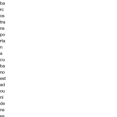
ba
rc
os
tra
ns
po
rta
n
a
cu
ba
no
est
ad
ou
ni
de
ns
es