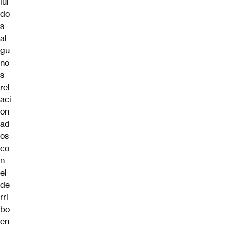
lui
do
s
al
gu
no
s
rel
aci
on
ad
os
co
n
el
de
rri
bo
en