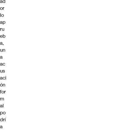
ad
or
lo
ap
ru
eb
a,
un
a
ac
us
aci
ón
for
m
al
po
drí
a