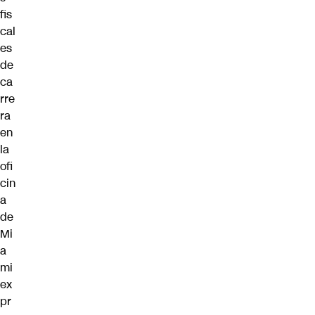
fis
cal
es
de
ca
rre
ra
en
la
ofi
cin
a
de
Mi
a
mi
ex
pr