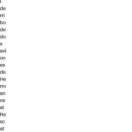
l
de
rri
bo
de
do
s
avi
on
es
de
He
rm
an
os
al
Re
sc
at