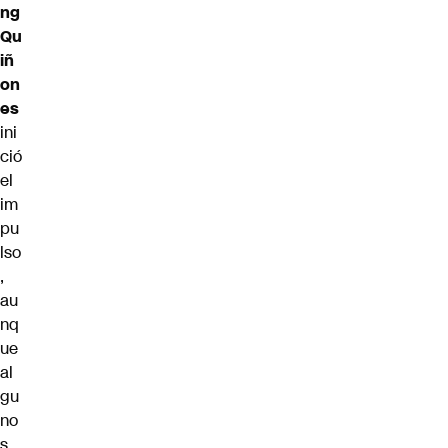
ng
Qu
iñ
on
es
ini
ció
el
im
pu
lso
,
au
nq
ue
al
gu
no
s