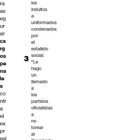
los
ra
indultos
as
a
eg
uniformados
ur
condenados
ar
por
ca
el
rg
estallido
social:
os
"Le
pe
hago
na
un
le
llamado
s
a
co
los
ntr
partidos
oficialistas
a
a
el
no
ex
torear
pr
al
esi