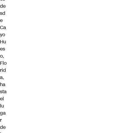
de
sd
e
Ca
yo
Hu
es
o,
Flo
rid
a,
ha
sta
el
lu
ga
r
de