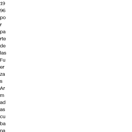
19
96
po
r
pa
rte
de
las
Fu
er
za
s
Ar
m
ad
as
cu
ba
na