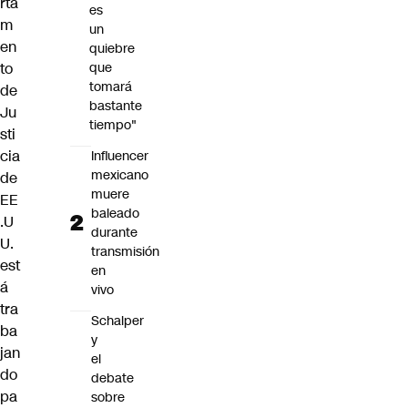
rta
es
m
un
en
quiebre
to
que
tomará
de
bastante
Ju
tiempo"
sti
cia
Influencer
mexicano
de
muere
EE
baleado
.U
durante
U.
transmisión
est
en
á
vivo
tra
Schalper
ba
y
jan
el
do
debate
pa
sobre