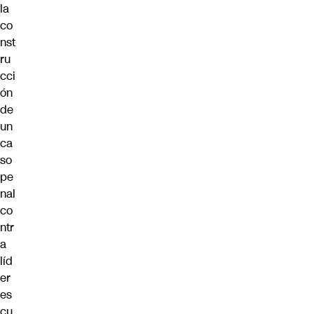
la
co
nst
ru
cci
ón
de
un
ca
so
pe
nal
co
ntr
a
líd
er
es
cu