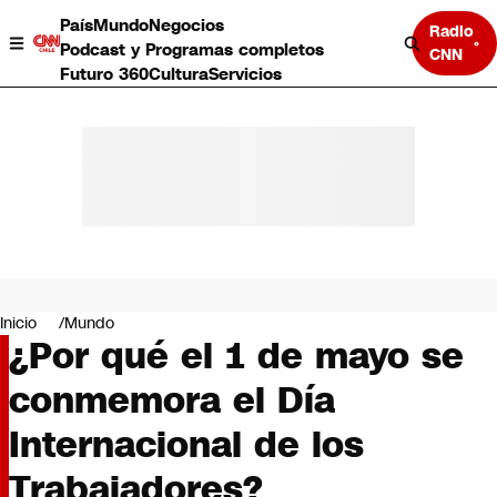
País
Mundo
Negocios
Radio
Podcast y Programas completos
CNN
Futuro 360
Cultura
Servicios
País
Mundo
Negocios
Inicio
Mundo
¿Por qué el 1 de mayo se
Deportes
Programas completos
conmemora el Día
Cultura
Servicios
Internacional de los
Bits
CNN Data
Trabajadores?
CNN tiempo