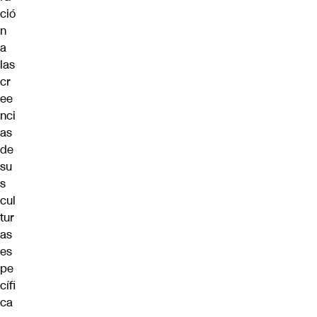
ció
n
a
las
cr
ee
nci
as
de
su
s
cul
tur
as
es
pe
cífi
ca