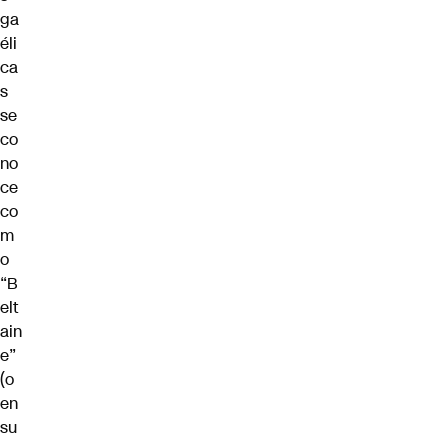
ga
éli
ca
s
se
co
no
ce
co
m
o
“B
elt
ain
e”
(o
en
su