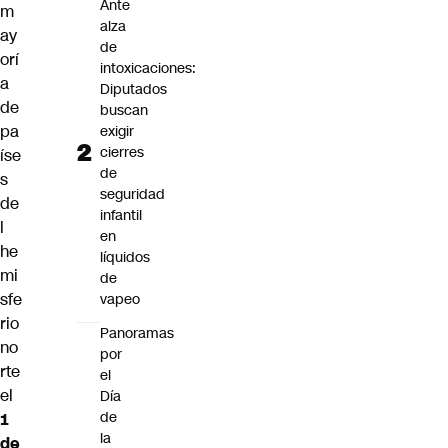
Ante
m
alza
ay
de
orí
intoxicaciones:
a
Diputados
de
buscan
pa
exigir
cierres
íse
de
s
seguridad
de
infantil
l
en
he
líquidos
mi
de
sfe
vapeo
rio
Panoramas
no
por
rte
el
el
Día
de
1
la
de