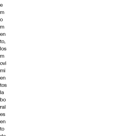
e
m
o
m
en
to,
los
m
ovi
mi
en
tos
la
bo
ral
es
en
to