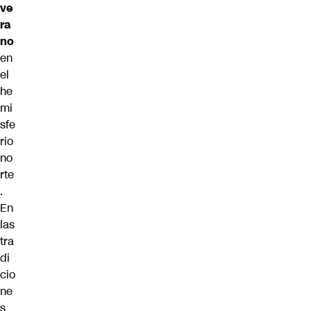
ve
ra
no
en
el
he
mi
sfe
rio
no
rte
.
En
las
tra
di
cio
ne
s