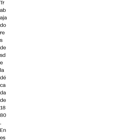
Tr
ab
aja
do
re
s
de
sd
e
la
dé
ca
da
de
18
80
.
En
es