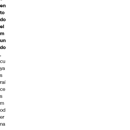
en
to
do
el
m
un
do
,
cu
ya
s
raí
ce
s
m
od
er
na