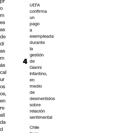
pr
UEFA
o
confirma
m
un
es
pago
as
a
de
exempleada
durante
dí
la
as
gestión
m
de
ás
Gianni
cal
Infantino,
ur
en
os
medio
de
os,
desmentidos
en
sobre
re
relación
ali
sentimental
da
Chile
d