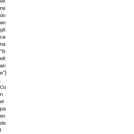
ve
rsi
ón
an
gli
ca
na
“B
elt
an
e”)
.
Co
n
el
pa
so
de
l