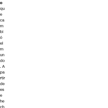
o
qu
e
ca
m
bi
ó
el
m
un
do
. A
pa
rtir
de
es
e
he
ch