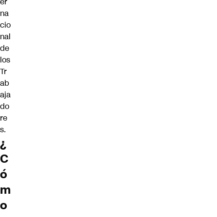
er
na
cio
nal
de
los
Tr
ab
aja
do
re
s.
¿
C
ó
m
o