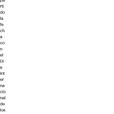
pa
rti
do
la
fe
ch
a
co
n
el
Dí
a
Int
er
na
cio
nal
de
los