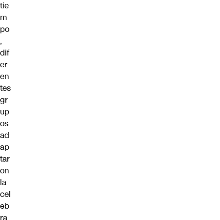
tie
m
po
,
dif
er
en
tes
gr
up
os
ad
ap
tar
on
la
cel
eb
ra