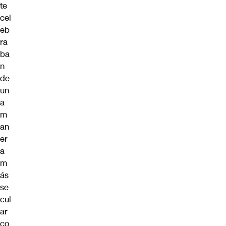
te
cel
eb
ra
ba
n
de
un
a
m
an
er
a
m
ás
se
cul
ar
co