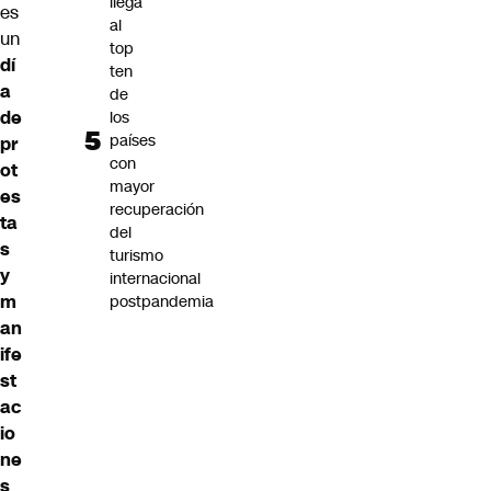
llega
es
al
un
top
dí
ten
a
de
de
los
países
pr
con
ot
mayor
es
recuperación
ta
del
s
turismo
y
internacional
m
postpandemia
an
ife
st
ac
io
ne
s