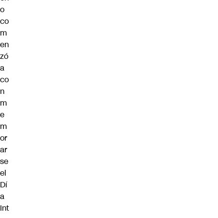
o
co
m
en
zó
a
co
n
m
e
m
or
ar
se
el
Dí
a
Int