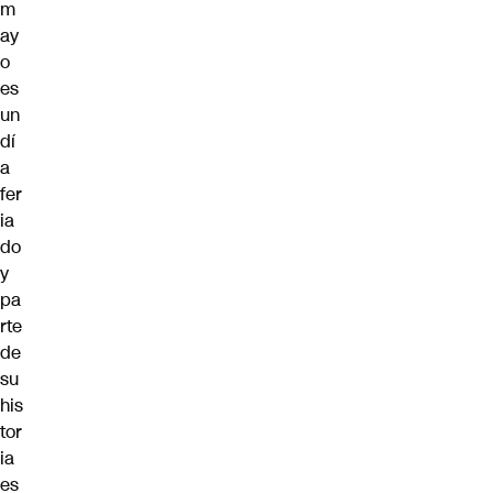
m
ay
o
es
un
dí
a
fer
ia
do
y
pa
rte
de
su
his
tor
ia
es