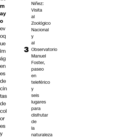
Niñez:
m
Visita
ay
al
o
Zoológico
ev
Nacional
oq
y
al
ue
Observatorio
im
Manuel
ág
Foster,
en
paseo
es
en
de
teleférico
cin
y
seis
tas
lugares
de
para
col
disfrutar
or
de
es
la
y
naturaleza