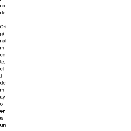
ca
da
.
Ori
gi
nal
m
en
te,
el
1
de
m
ay
o
er
a
un