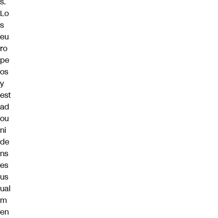
s.
Lo
s
eu
ro
pe
os
y
est
ad
ou
ni
de
ns
es
us
ual
m
en