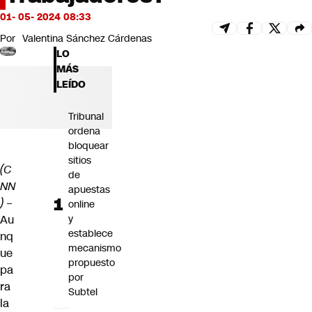
Futuro 360
01- 05- 2024 08:33
Opinión
Por
Valentina Sánchez Cárdenas
LO
MÁS
LEÍDO
Tribunal
ordena
bloquear
sitios
(C
de
NN
apuestas
)
–
online
Au
y
establece
nq
mecanismo
ue
propuesto
pa
por
ra
Subtel
la