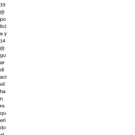
19
@
po
lici
a
y
14
@
gu
ar
di
aci
vil
ha
n
re
qu
eri
do
at