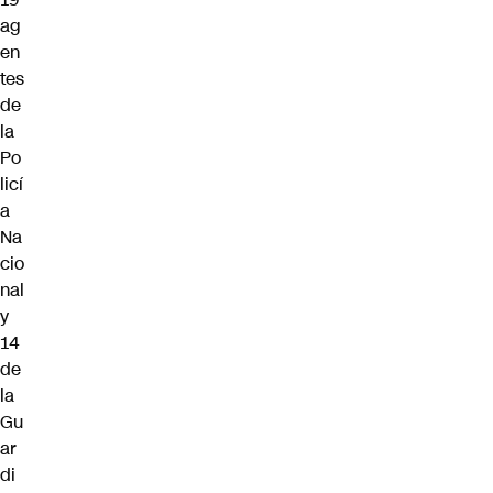
ag
en
tes
de
la
Po
licí
a
Na
cio
nal
y
14
de
la
Gu
ar
di