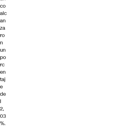
co
alc
an
za
ro
n
un
po
rc
en
taj
e
de
l
2,
03
%.