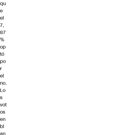
qu
e
el
7,
87
%
op
tó
po
r
el
no.
Lo
s
vot
os
en
bl
an