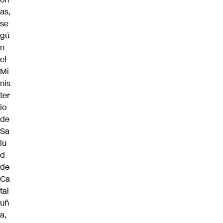
as,
se
gú
n
el
Mi
nis
ter
io
de
Sa
lu
d
de
Ca
tal
uñ
a,