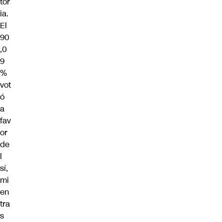
tor
ia.
El
90
,0
9
%
vot
ó
a
fav
or
de
l
sí,
mi
en
tra
s