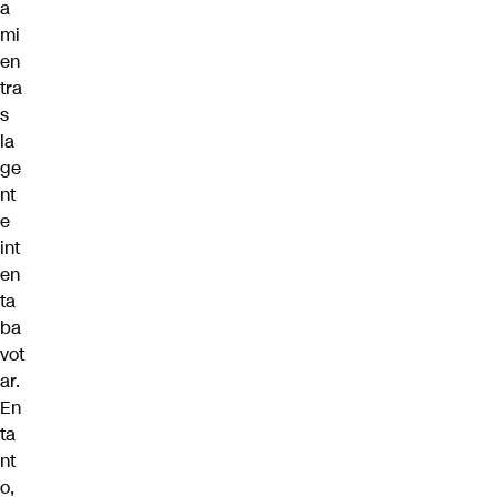
a
mi
en
tra
s
la
ge
nt
e
int
en
ta
ba
vot
ar.
En
ta
nt
o,