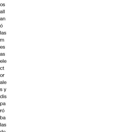
os
all
an
ó
las
m
es
as
ele
ct
or
ale
s y
dis
pa
ró
ba
las
de