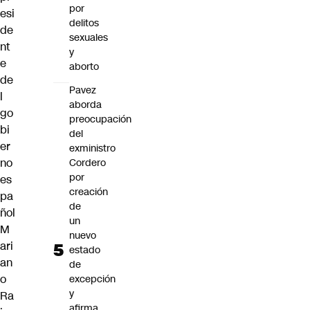
por
esi
delitos
de
sexuales
nt
y
e
aborto
de
Pavez
l
aborda
go
preocupación
bi
del
er
exministro
no
Cordero
por
es
creación
pa
de
ñol
un
M
nuevo
ari
estado
an
de
o
excepción
y
Ra
afirma