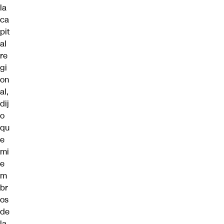
la
ca
pit
al
re
gi
on
al,
dij
o
qu
e
mi
e
m
br
os
de
la