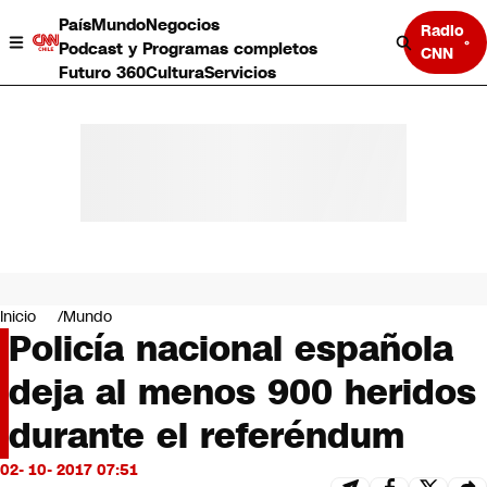
País
Mundo
Negocios
Radio
Podcast y Programas completos
CNN
Futuro 360
Cultura
Servicios
País
Mundo
Negocios
Inicio
Mundo
Policía nacional española
Deportes
Programas completos
deja al menos 900 heridos
Cultura
Servicios
durante el referéndum
Bits
CNN Data
02- 10- 2017 07:51
CNN tiempo