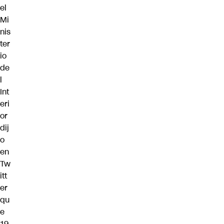
el
Mi
nis
ter
io
de
l
Int
eri
or
dij
o
en
Tw
itt
er
qu
e
19