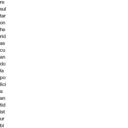
re
sul
tar
on
he
rid
as
cu
an
do
la
po
licí
a
an
tid
ist
ur
bi