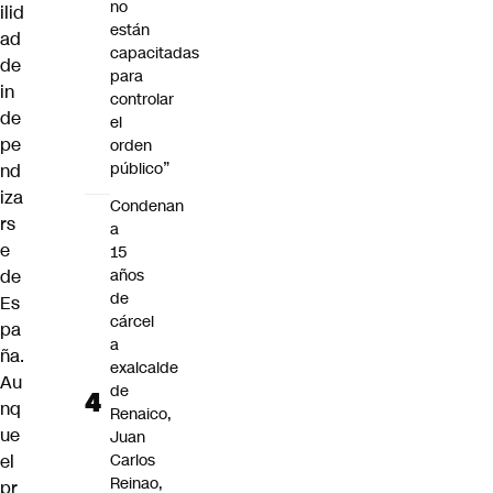
no
ilid
están
ad
capacitadas
de
para
in
controlar
de
el
pe
orden
público”
nd
iza
Condenan
rs
a
e
15
de
años
de
Es
cárcel
pa
a
ña.
exalcalde
Au
de
nq
Renaico,
ue
Juan
el
Carlos
Reinao,
pr