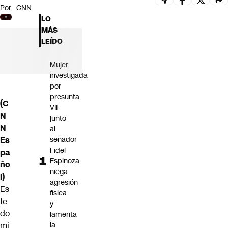
Por
CNN
Futuro 360
LO
Opinión
MÁS
LEÍDO
Mujer
investigada
por
presunta
(C
VIF
N
junto
N
al
Es
senador
Fidel
pa
Espinoza
ño
niega
l)
agresión
Es
física
te
y
do
lamenta
mi
la