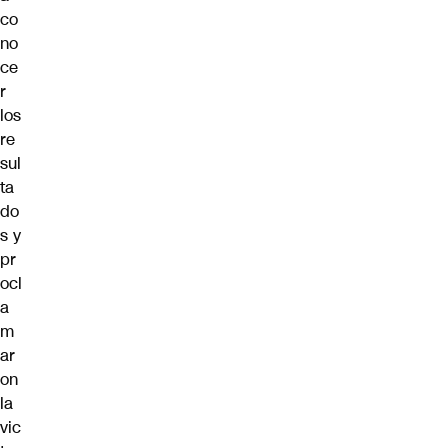
co
no
ce
r
los
re
sul
ta
do
s y
pr
ocl
a
m
ar
on
la
vic