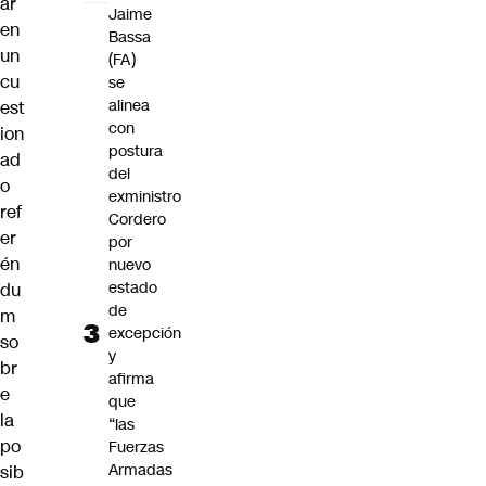
ar
Jaime
en
Bassa
un
(FA)
cu
se
alinea
est
con
ion
postura
ad
del
o
exministro
ref
Cordero
er
por
én
nuevo
estado
du
de
m
excepción
so
y
br
afirma
e
que
la
“las
po
Fuerzas
Armadas
sib