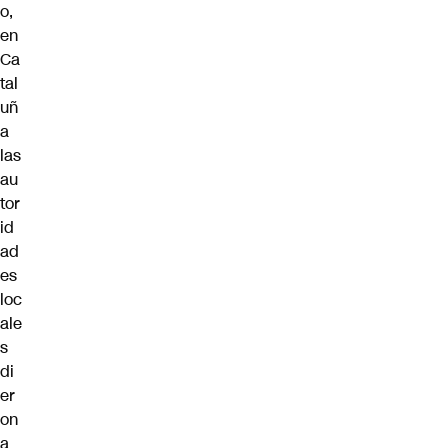
o
,
en
Ca
tal
uñ
a
las
au
tor
id
ad
es
loc
ale
s
di
er
on
a