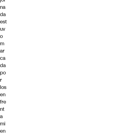
na
da
est
uv
o
m
ar
ca
da
po
r
los
en
fre
nt
a
mi
en