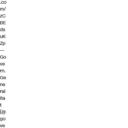
.co
m/
zC
BE
ds
uK
Zp
—
Go
ve
rn.
Ge
ne
ral
ita
t
(@
go
ve