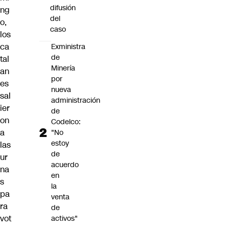
difusión
ng
del
o,
caso
los
ca
Exministra
de
tal
Minería
an
por
es
nueva
sal
administración
ier
de
on
Codelco:
a
"No
estoy
las
de
ur
acuerdo
na
en
s
la
pa
venta
ra
de
vot
activos"