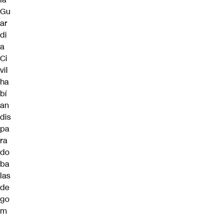
Gu
ar
di
a
Ci
vil
ha
bí
an
dis
pa
ra
do
ba
las
de
go
m