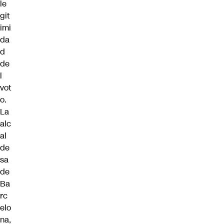
le
git
imi
da
d
de
l
vot
o.
La
alc
al
de
sa
de
Ba
rc
elo
na,