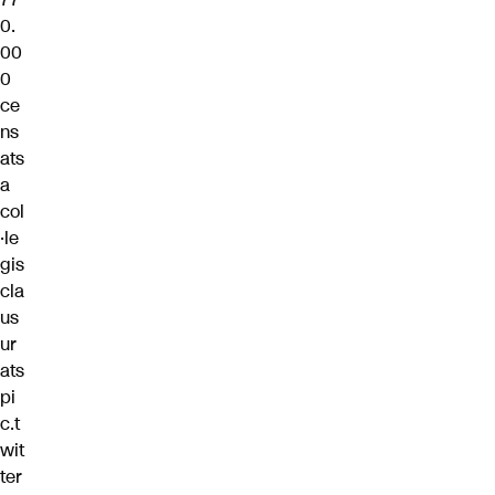
0.
00
0
ce
ns
ats
a
col
·le
gis
cla
us
ur
ats
pi
c.t
wit
ter