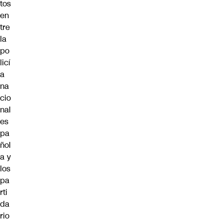
tos
en
tre
la
po
licí
a
na
cio
nal
es
pa
ñol
a y
los
pa
rti
da
rio