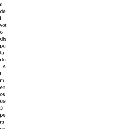
s
de
l
vot
o
dis
pu
ta
do
.
A
l
m
en
os
89
3
pe
rs
on