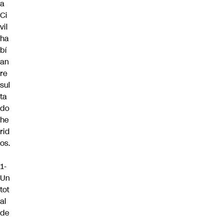
a
Ci
vil
ha
bí
an
re
sul
ta
do
he
rid
os.
1-
Un
tot
al
de