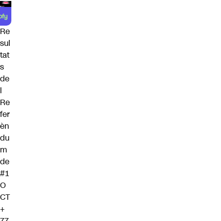
Re
sul
tat
s
de
l
Re
fer
èn
du
m
de
#1
O
CT
+
77