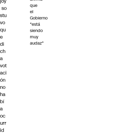
joy
que
so
el
stu
Gobierno
vo
"está
qu
siendo
e
muy
audaz"
di
ch
a
vot
aci
ón
no
ha
bí
a
oc
urr
id