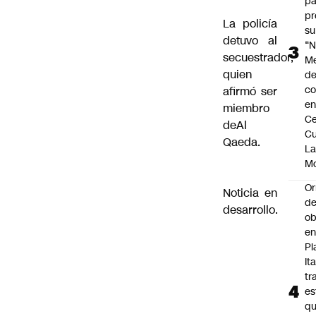
pa
pr
La policía
su
detuvo al
“N
secuestrador,
M
quien
de
co
afirmó ser
en
miembro
Ce
deAl
Cu
Qaeda.
L
M
Or
Noticia en
de
desarrollo.
ob
e
Pl
Ita
tr
es
q