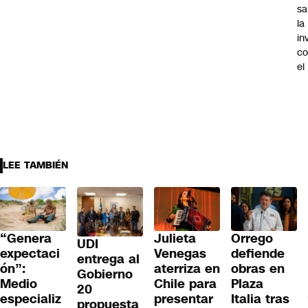
sa
la
in
co
el
LEE TAMBIÉN
“Genera
Julieta
Orrego
UDI
expectaci
Venegas
defiende
entrega al
ón”:
aterriza en
obras en
Gobierno
Medio
Chile para
Plaza
20
especializ
presentar
Italia tras
propuesta