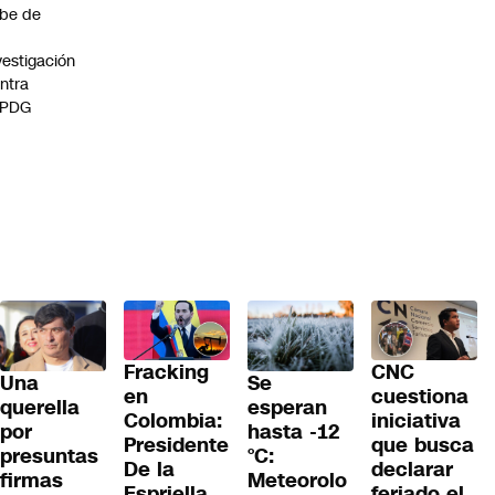
be de
vestigación
ntra
 PDG
Fracking
CNC
Una
Se
en
cuestiona
querella
esperan
Colombia:
iniciativa
por
hasta -12
Presidente
que busca
presuntas
°C:
De la
declarar
firmas
Meteorolo
Espriella
feriado el