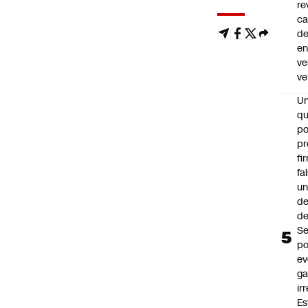
re
ca
d
e
ve
ve
U
qu
po
pr
fi
fa
u
de
de
Se
po
ev
ga
ir
Es