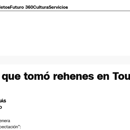
letos
Futuro 360
Cultura
Servicios
e que tomó rehenes en To
MÁS
O
enera
pectación”: