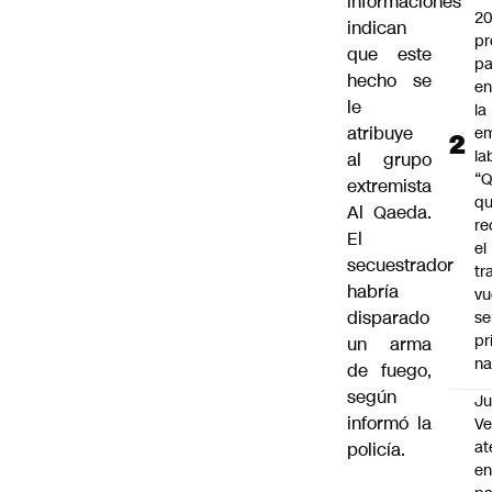
informaciones
2
indican
pr
que este
pa
hecho se
en
le
la
atribuye
em
la
al grupo
“
extremista
q
Al Qaeda.
re
El
el
secuestrador
tr
habría
vu
disparado
se
pr
un arma
na
de fuego,
según
Ju
informó la
V
at
policía.
en