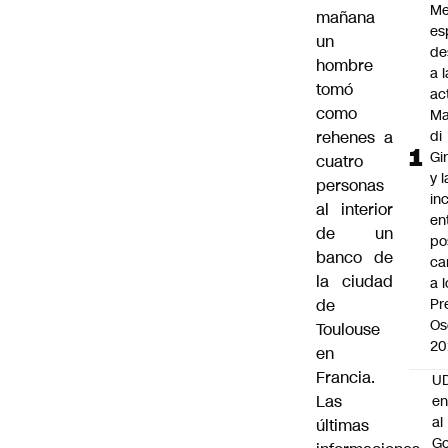
Me
mañana
es
un
de
hombre
a l
tomó
ac
como
Ma
rehenes a
di
Gi
cuatro
y l
personas
in
al interior
en
de un
po
banco de
ca
la ciudad
a 
de
Pr
Os
Toulouse
20
en
Francia.
UD
Las
en
al
últimas
Go