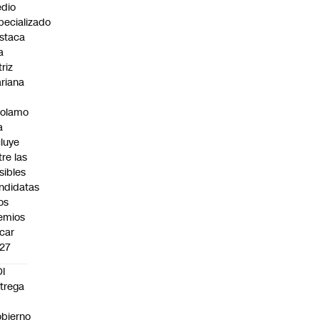
dio
pecializado
staca
a
triz
riana
rolamo
a
cluye
tre las
sibles
ndidatas
los
emios
car
27
I
trega
bierno