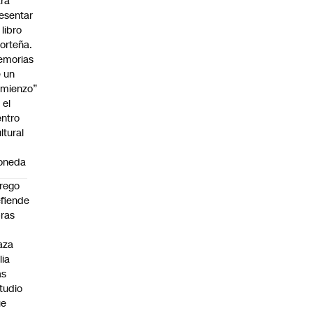
ra
esentar
 libro
orteña.
emorias
 un
mienzo”
 el
ntro
ltural
a
oneda
rego
fiende
ras
n
aza
lia
as
tudio
ue