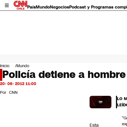
País
Mundo
Negocios
Podcast y Programas comp
País
Mundo
Inicio
Mundo
Negocios
Policía detiene a hombr
Deportes
Programas completos
20- 06- 2012 11:00
Cultura
Por
CNN
Servicios
LO 
Bits
LEÍD
CNN Data
CNN tiempo
“G
Futuro 360
ex
Esta
Opinión