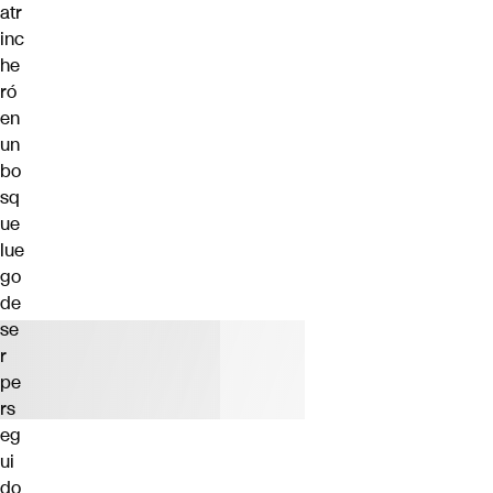
atr
inc
he
ró
en
un
bo
sq
ue
lue
go
de
se
r
pe
rs
eg
ui
do