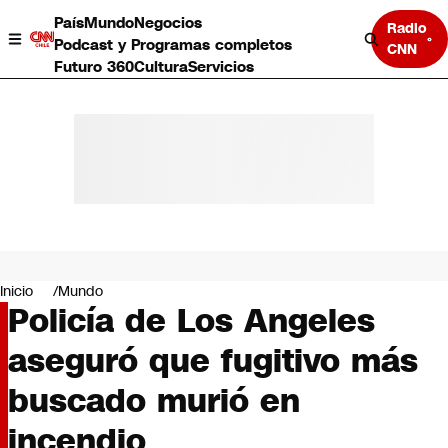
País
Mundo
Negocios
Radio
Podcast y Programas completos
CNN
Futuro 360
Cultura
Servicios
País
Mundo
Negocios
Inicio
Mundo
Policía de Los Angeles
Deportes
Programas completos
aseguró que fugitivo más
Cultura
Servicios
buscado murió en
Bits
CNN Data
incendio
CNN tiempo