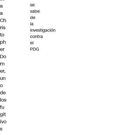
se
a
sabe
a
de
Ch
la
ris
investigación
to
contra
ph
el
er
PDG
Do
rn
er,
un
o
de
los
fu
git
ivo
s