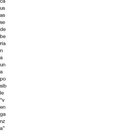
ca
us
as
se
de
be
ría
n
a
un
a
po
sib
le
“v
en
ga
nz
a”