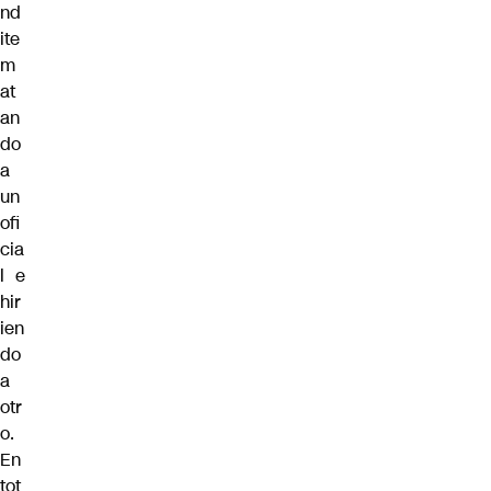
nd
ite
m
at
an
do
a
un
ofi
cia
l e
hir
ien
do
a
otr
o.
En
tot