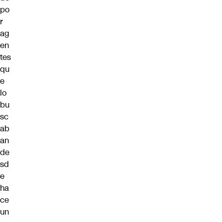
po
r
ag
en
tes
qu
e
lo
bu
sc
ab
an
de
sd
e
ha
ce
un