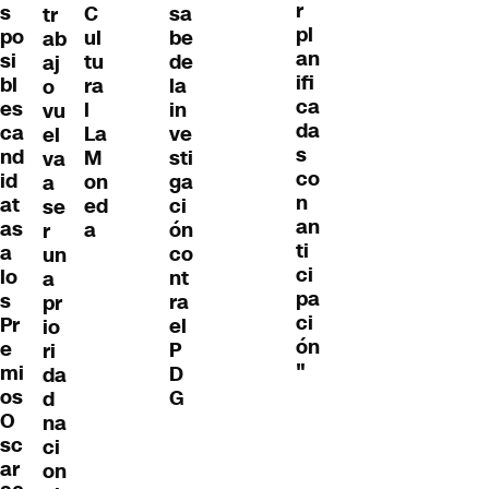
r
s
C
sa
tr
pl
po
ul
be
ab
an
si
tu
de
aj
ifi
bl
ra
la
o
ca
es
l
in
vu
da
ca
La
ve
el
s
nd
M
sti
va
co
id
on
ga
a
n
at
ed
ci
se
an
as
a
ón
r
ti
a
co
un
ci
lo
nt
a
pa
s
ra
pr
ci
Pr
el
io
ón
e
P
ri
"
mi
D
da
os
G
d
O
na
sc
ci
ar
on