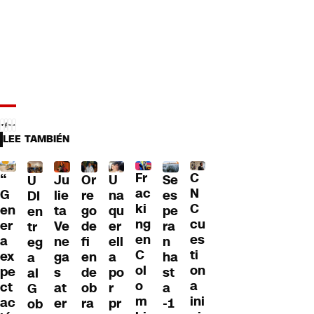
LEE TAMBIÉN
Fr
C
“
Ju
Or
U
Se
U
ac
N
G
lie
re
na
es
DI
ki
C
en
ta
go
qu
pe
en
ng
cu
er
Ve
de
er
ra
tr
en
es
a
ne
fi
ell
n
eg
C
ti
ex
ga
en
a
ha
a
ol
on
pe
s
de
po
st
al
o
a
ct
at
ob
r
a
G
m
ini
ac
er
ra
pr
-1
ob