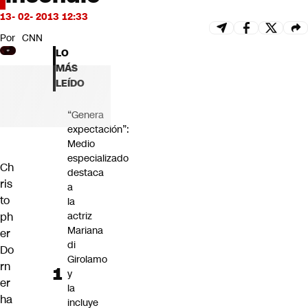
Futuro 360
13- 02- 2013 12:33
Opinión
Por
CNN
LO
MÁS
LEÍDO
“Genera
expectación”:
Medio
especializado
Ch
destaca
ris
a
to
la
ph
actriz
Mariana
er
di
Do
Girolamo
rn
y
er
la
ha
incluye