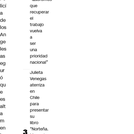
licí
que
recuperar
a
el
de
trabajo
los
vuelva
An
a
ge
ser
les
una
as
prioridad
nacional”
eg
ur
Julieta
ó
Venegas
qu
aterriza
en
e
Chile
es
para
alt
presentar
a
su
m
libro
en
“Norteña.