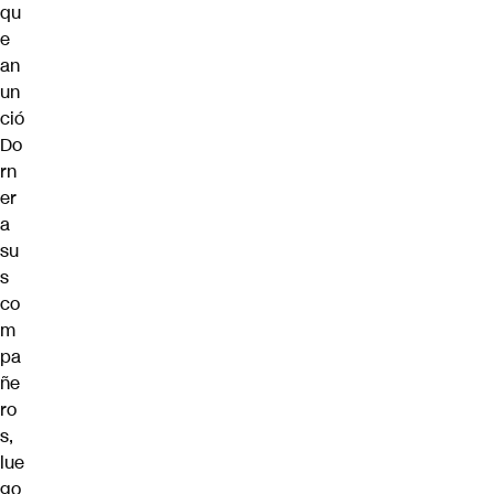
qu
e
an
un
ció
Do
rn
er
a
su
s
co
m
pa
ñe
ro
s,
lue
go