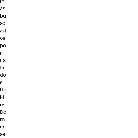
m
ás
bu
sc
ad
os
po
r
Es
ta
do
s
Un
id
os.
Do
rn
er
se