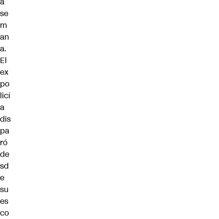
a
se
m
an
a.
El
ex
po
licí
a
dis
pa
ró
de
sd
e
su
es
co