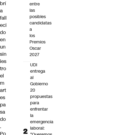
brí
entre
a
las
posibles
fall
candidatas
eci
a
do
los
en
Premios
un
Oscar
sin
2027
ies
UDI
tro
entrega
el
al
m
Gobierno
art
20
propuestas
es
para
pa
enfrentar
sa
la
do
emergencia
.
laboral:
Po
“Queremos