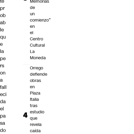
te
Memorias
de
pr
un
ob
comienzo”
ab
en
le
el
qu
Centro
e
Cultural
la
La
Moneda
pe
rs
Orrego
on
defiende
a
obras
fall
en
Plaza
eci
Italia
da
tras
el
estudio
pa
que
sa
revela
do
caída