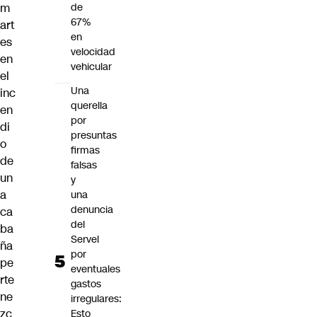
m
de
67%
art
en
es
velocidad
en
vehicular
el
Una
inc
querella
en
por
di
presuntas
o
firmas
de
falsas
un
y
a
una
denuncia
ca
del
ba
Servel
ña
por
pe
eventuales
rte
gastos
ne
irregulares:
zc
Esto