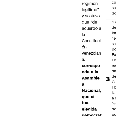
co
régimen
se
legítimo”
Sq
y sostuvo
que “de
"S
d
acuerdo a
fe
la
"s
Constituci
sa
ón
po
venezolan
Fe
a,
Li
correspo
re
di
nde a la
d
Asamble
Ca
a
Fl
Nacional,
ll
que sí
a 
fue
"e
elegida
d
po
democrát