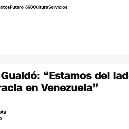
letos
Futuro 360
Cultura
Servicios
 Guaidó: “Estamos del la
racia en Venezuela”
MÁS
O