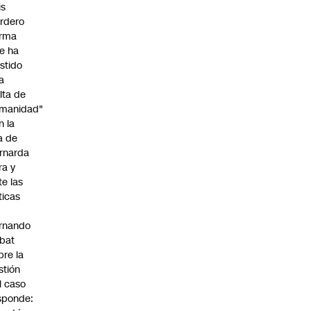
is
rdero
irma
e ha
istido
a
alta de
manidad"
n la
ja de
rnarda
ra y
te las
íticas
rnando
bat
bre la
stión
l caso
sponde: