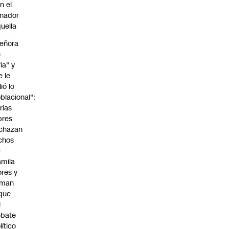
n el
nador
uella
eñora
e
ria" y
e le
lió lo
blacional":
rias
bres
chazan
chos
e
mila
ores y
aman
que
l
ebate
lítico