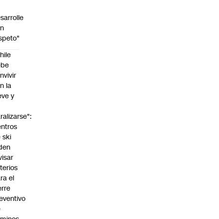
sarrolle
on
speto"
hile
ebe
nvivir
n la
eve y
o
ralizarse":
ntros
 ski
den
visar
iterios
ra el
erre
eventivo
e