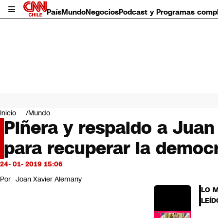
País
Mundo
Negocios
Podcast y Programas comp
País
Mundo
Inicio
Mundo
Negocios
Piñera y respaldo a Juan
Deportes
para recuperar la democ
Programas completos
Cultura
Servicios
24- 01- 2019 15:06
Bits
Por
Joan Xavier Alemany
CNN Data
LO 
CNN tiempo
LEÍD
Futuro 360
Opinión