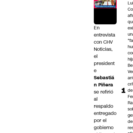
Lu
Co
af
qu
En
ex
un
entrevista
"f
con
CHV
hu
Noticias
,
co
el
hi
president
Be
e
Ve
Sebastiá
an
cr
n Piñera
de
se refirió
Fe
al
Ra
respaldo
so
entregado
ge
por el
de
gobierno
re