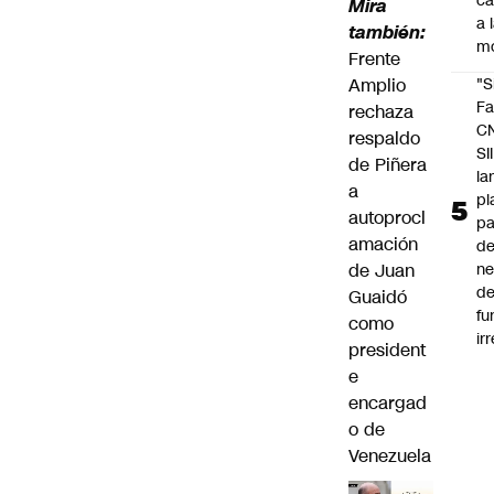
c
Mira
a 
también:
m
Frente
Amplio
"S
Fa
rechaza
C
respaldo
SII
de Piñera
la
a
pl
autoprocl
pa
amación
de
de Juan
ne
d
Guaidó
fu
como
ir
president
e
encargad
o de
Venezuela