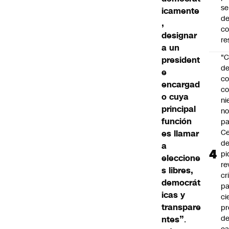
se
icamente
de
,
c
designar
re
a un
"C
president
d
e
co
encargad
co
o cuya
ni
principal
n
función
pa
Ce
es llamar
de
a
pi
eleccione
re
s libres,
cr
democrát
pa
icas y
ci
transpare
pr
d
ntes”
.