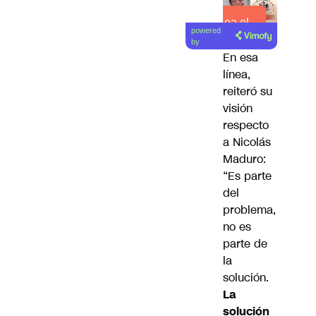
Lea el
powered
artículo
by
En esa
línea,
reiteró
su
visión
respecto
a Nicolás
Maduro
:
“Es parte
del
problema,
no es
parte de
la
solución.
La
solución