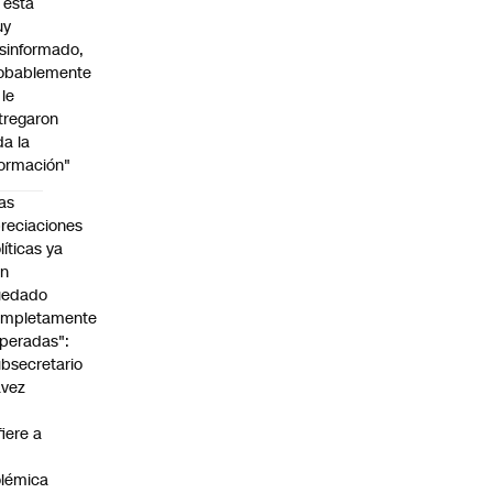
l está
uy
sinformado,
obablemente
 le
tregaron
da la
formación"
as
reciaciones
líticas ya
an
uedado
ompletamente
peradas":
bsecretario
avez
fiere a
lémica