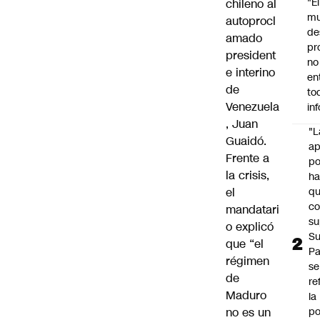
"É
chileno
al
m
autoprocl
de
amado
pr
president
no
e interino
en
de
to
Venezuela
in
, Juan
"L
Guaidó.
ap
Frente a
po
la crisis
,
h
el
q
c
mandatari
su
o explicó
Su
que “el
P
régimen
se
de
re
Maduro
la
no es un
po