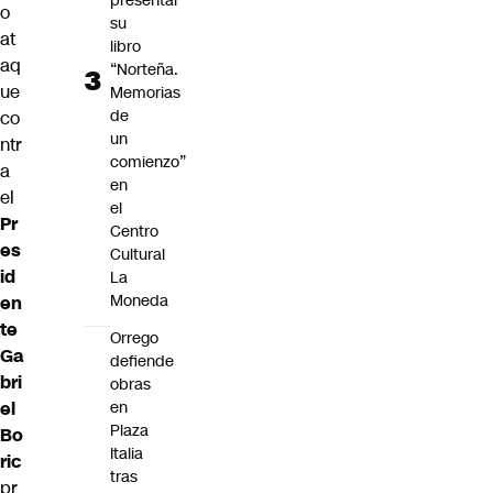
presentar
o
su
at
libro
aq
“Norteña.
ue
Memorias
de
co
un
ntr
comienzo”
a
en
el
el
Pr
Centro
es
Cultural
id
La
Moneda
en
te
Orrego
Ga
defiende
bri
obras
el
en
Plaza
Bo
Italia
ric
tras
pr