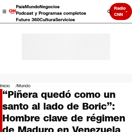
País
Mundo
Negocios
Radio
Podcast y Programas completos
CNN
Futuro 360
Cultura
Servicios
País
Mundo
Negocios
Inicio
Mundo
“Piñera quedó como un
Deportes
Programas completos
santo al lado de Boric”:
Cultura
Servicios
Hombre clave de régimen
Bits
CNN Data
de Maduro en Venezuela
CNN tiempo