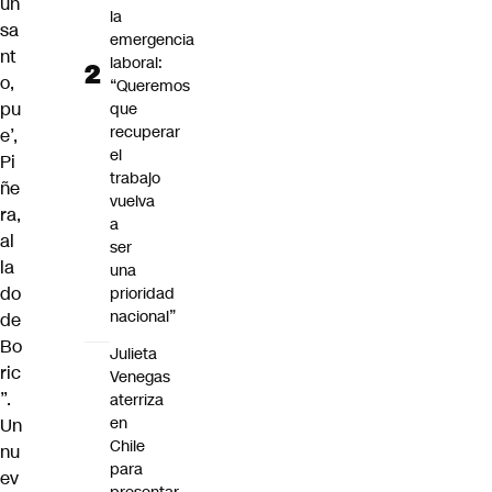
un
la
sa
emergencia
nt
laboral:
o,
“Queremos
pu
que
recuperar
e’,
el
Pi
trabajo
ñe
vuelva
ra,
a
al
ser
la
una
do
prioridad
nacional”
de
Bo
Julieta
ric
Venegas
”.
aterriza
en
Un
Chile
nu
para
ev