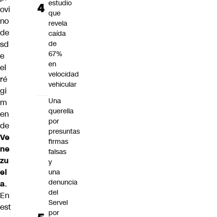
estudio
ovi
que
no
revela
de
caída
sd
de
67%
e
en
el
velocidad
ré
vehicular
gi
Una
m
querella
en
por
de
presuntas
Ve
firmas
ne
falsas
zu
y
el
una
denuncia
a
.
del
En
Servel
est
por