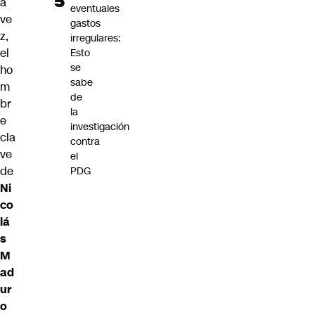
a
eventuales
ve
gastos
z,
irregulares:
el
Esto
se
ho
sabe
m
de
br
la
e
investigación
cla
contra
ve
el
de
PDG
Ni
co
lá
s
M
ad
ur
o