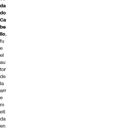
da
do
Ca
be
llo
,
fu
e
el
au
tor
de
la
arr
e
m
eti
da
en