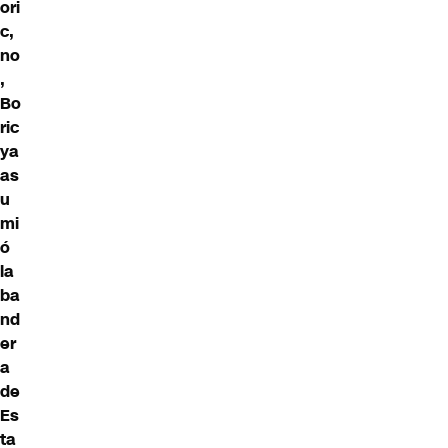
ori
c,
no
,
Bo
ric
ya
as
u
mi
ó
la
ba
nd
er
a
de
Es
ta