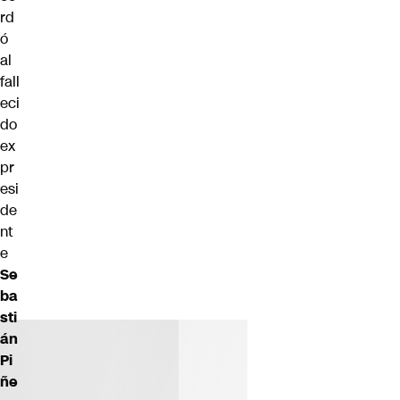
rd
ó
al
fall
eci
do
ex
pr
esi
de
nt
e
Se
ba
sti
án
Pi
ñe