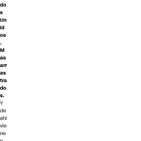
do
s
Un
id
os
.
M
ás
arr
as
tra
do
s.
Y
de
ahí
vie
ne
n