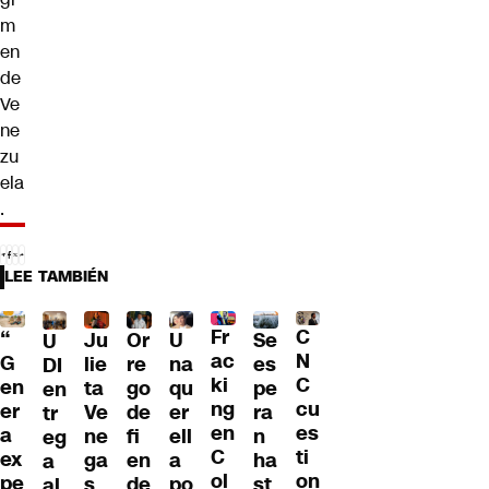
m
en
de
Ve
ne
zu
ela
.
LEE TAMBIÉN
Fr
C
“
Ju
Or
U
Se
U
ac
N
G
lie
re
na
es
DI
ki
C
en
ta
go
qu
pe
en
ng
cu
er
Ve
de
er
ra
tr
en
es
a
ne
fi
ell
n
eg
C
ti
ex
ga
en
a
ha
a
ol
on
pe
s
de
po
st
al