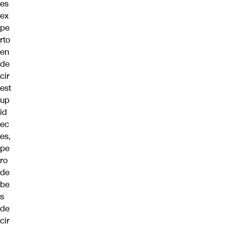
es
ex
pe
rto
en
de
cir
est
up
id
ec
es,
pe
ro
de
be
s
de
cir