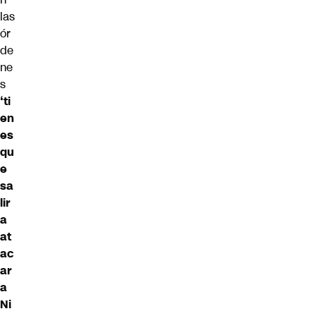
las
ór
de
ne
s
‘ti
en
es
qu
e
sa
lir
a
at
ac
ar
a
Ni