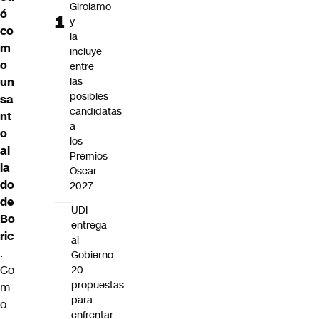
Girolamo
ó
y
co
la
m
incluye
o
entre
un
las
posibles
sa
candidatas
nt
a
o
los
al
Premios
la
Oscar
do
2027
de
UDI
Bo
entrega
ric
al
.
Gobierno
Co
20
propuestas
m
para
o
enfrentar