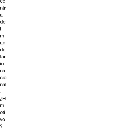
co
ntr
a
de
l
m
an
da
tar
io
na
cio
nal
.
¿El
m
oti
vo
?