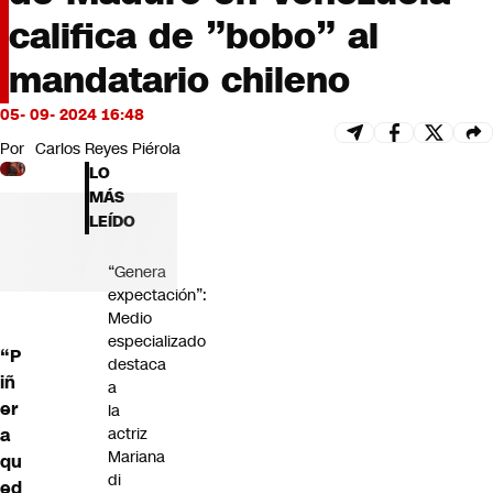
Futuro 360
califica de ”bobo” al
Opinión
mandatario chileno
05- 09- 2024 16:48
Por
Carlos Reyes Piérola
LO
MÁS
LEÍDO
“Genera
expectación”:
Medio
especializado
“P
destaca
iñ
a
er
la
a
actriz
Mariana
qu
di
ed