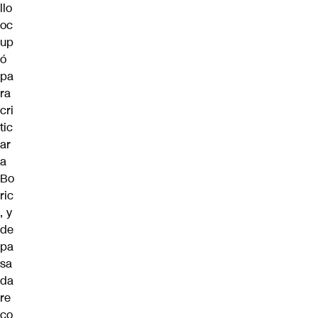
llo
oc
up
ó
pa
ra
cri
tic
ar
a
Bo
ric
, y
de
pa
sa
da
re
co