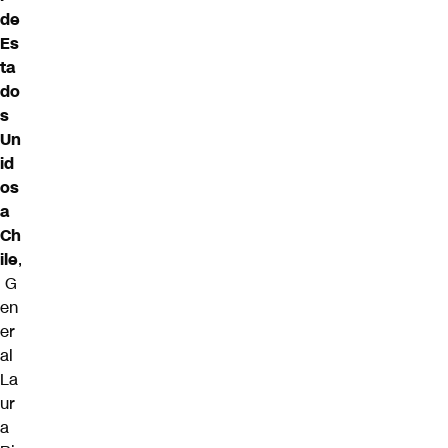
de
Es
ta
do
s
Un
id
os
a
Ch
ile
,
G
en
er
al
La
ur
a