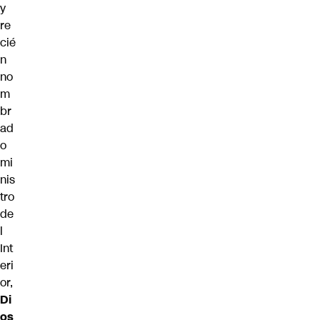
y
re
cié
n
no
m
br
ad
o
mi
nis
tro
de
l
Int
eri
or,
Di
os