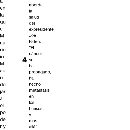
a
aborda
en
la
la
salud
qu
del
e
expresidente
M
Joe
Biden:
au
“El
ric
cáncer
io
se
M
ha
ac
propagado,
ri
ha
de
hecho
metástasis
jar
en
á
los
el
huesos
po
y
de
más
r y
allá”