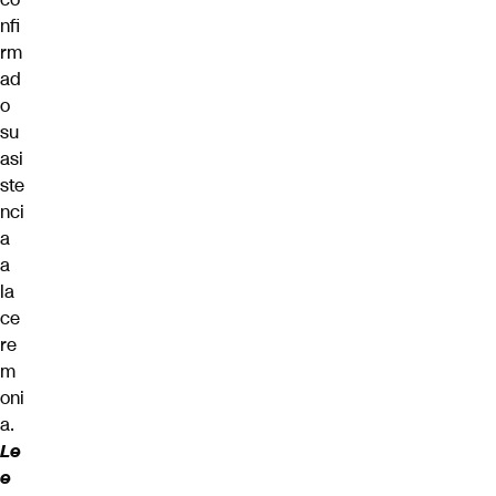
nfi
rm
ad
o
su
asi
ste
nci
a
a
la
ce
re
m
oni
a.
Le
e