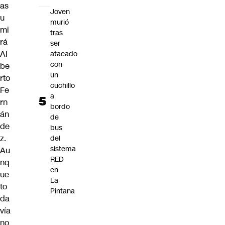
as
Joven
u
murió
mi
tras
rá
ser
Al
atacado
con
be
un
rto
cuchillo
Fe
a
rn
bordo
án
de
de
bus
z.
del
sistema
Au
RED
nq
en
ue
La
to
Pintana
da
vía
no