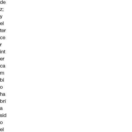
de
z;
y
el
ter
ce
r
int
er
ca
m
bi
o
ha
brí
a
sid
o
el