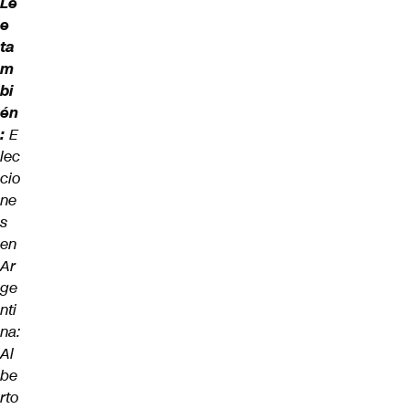
Le
e
ta
m
bi
én
:
E
lec
cio
ne
s
en
Ar
ge
nti
na:
Al
be
rto