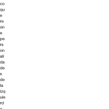
co
qu
e
re
ún
e
pe
rs
on
ali
da
de
s
de
la
izq
uie
rd
a