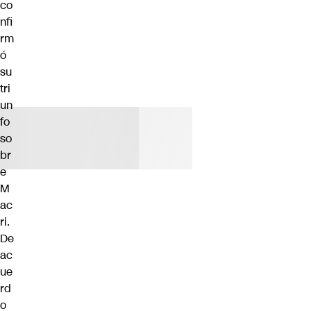
co
nfi
rm
ó
su
tri
un
fo
so
br
e
M
ac
ri.
De
ac
ue
rd
o