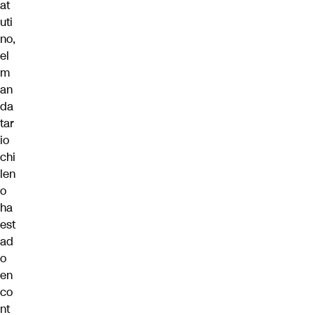
at
uti
no,
el
m
an
da
tar
io
chi
len
o
ha
est
ad
o
en
co
nt