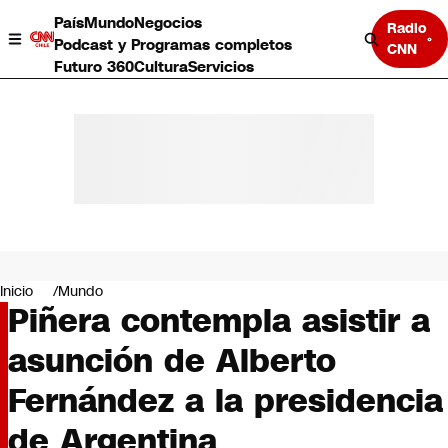
País
Mundo
Negocios
Radio
Podcast y Programas completos
CNN
Futuro 360
Cultura
Servicios
País
Mundo
Negocios
Inicio
Mundo
Piñera contempla asistir a
Deportes
Programas completos
asunción de Alberto
Cultura
Servicios
Fernández a la presidencia
Bits
CNN Data
de Argentina
CNN tiempo