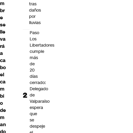
m
tras
br
daños
por
e
lluvias
se
lle
Paso
va
Los
Libertadores
rá
cumple
a
más
ca
de
bo
20
el
días
ca
cerrado:
m
Delegado
de
bi
Valparaíso
o
espera
de
que
m
se
an
despeje
do
el