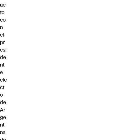
ac
to
co
n
el
pr
esi
de
nt
e
ele
ct
o
de
Ar
ge
nti
na
de