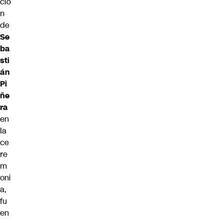
ció
n
de
Se
ba
sti
án
Pi
ñe
ra
en
la
ce
re
m
oni
a,
fu
en