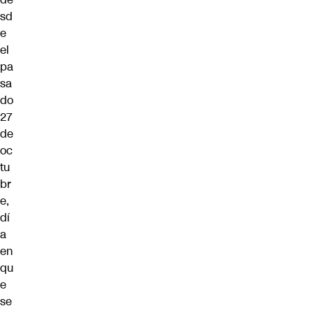
sd
e
el
pa
sa
do
27
de
oc
tu
br
e,
dí
a
en
qu
e
se