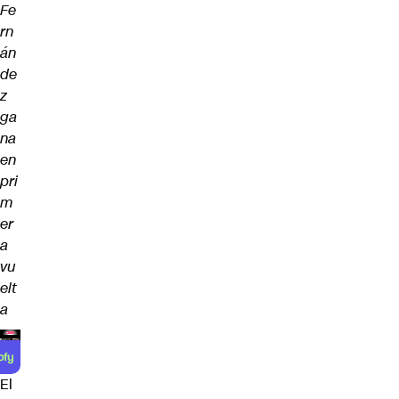
Fe
rn
án
de
z
ga
na
en
pri
m
er
a
vu
elt
a
El