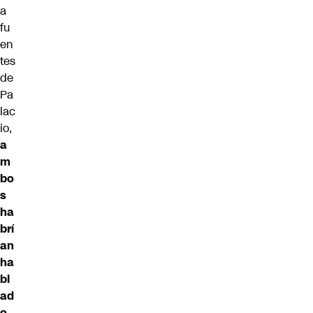
a
fu
en
tes
de
Pa
lac
io,
a
m
bo
s
ha
brí
an
ha
bl
ad
o