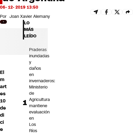
Futuro 360
06- 12- 2019 13:50
Opinión
Por
Joan Xavier Alemany
LO
MÁS
LEÍDO
Praderas
inundadas
y
daños
El
en
m
invernaderos:
art
Ministerio
es
de
Agricultura
10
mantiene
de
evaluación
di
en
ci
Los
e
Ríos