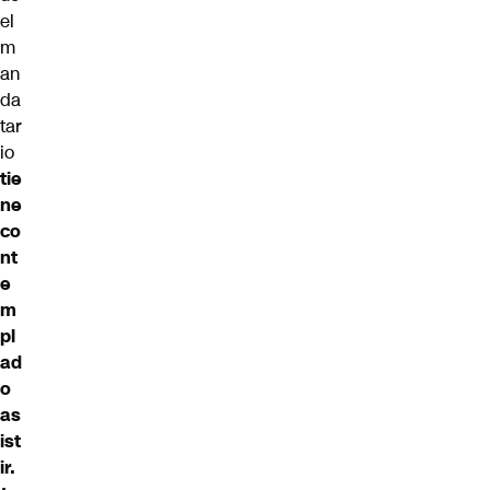
el
m
an
da
tar
io
tie
ne
co
nt
e
m
pl
ad
o
as
ist
ir.