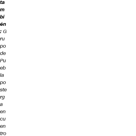
ta
m
bi
én
:
G
ru
po
de
Pu
eb
la
po
ste
rg
a
en
cu
en
tro