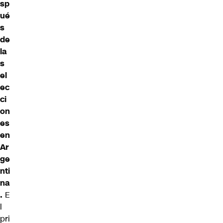
sp
ué
s
de
la
s
el
ec
ci
on
es
en
Ar
ge
nti
na
.
E
l
pri