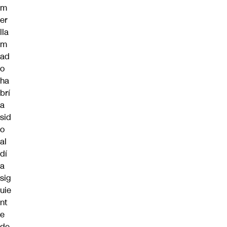
m
er
lla
m
ad
o
ha
brí
a
sid
o
al
dí
a
sig
uie
nt
e
de