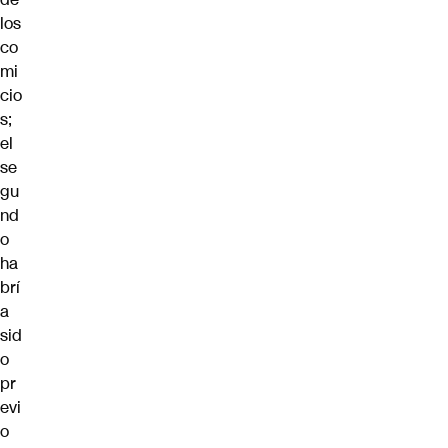
los
co
mi
cio
s;
el
se
gu
nd
o
ha
brí
a
sid
o
pr
evi
o