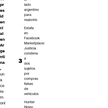
pr
lado
argentino
es
para
id
reabrirlo
en
ci
Estafa
en
al
Facebook
en
Marketplace:
Ar
Justicia
ge
condena
nti
a
na
dos
,
sujetos
por
un
compras
a
falsas
ce
de
re
vehículos
m
Hunter
oni
Biden