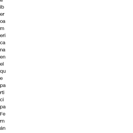
ib
er
oa
m
eri
ca
na
en
el
qu
e
pa
rti
ci
pa
Fe
rn
án