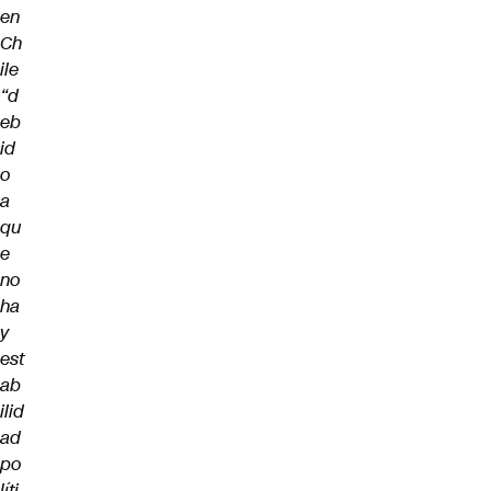
en
Ch
ile
“d
eb
id
o
a
qu
e
no
ha
y
est
ab
ilid
ad
po
líti