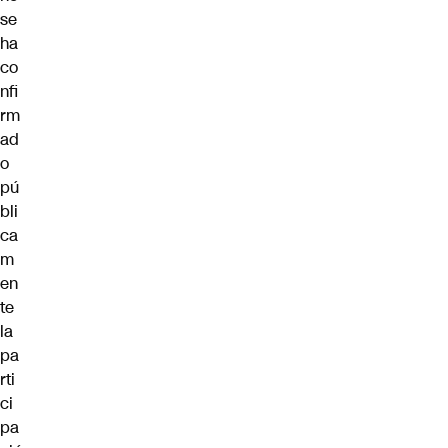
se
ha
co
nfi
rm
ad
o
pú
bli
ca
m
en
te
la
pa
rti
ci
pa