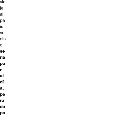
via
je
al
pa
ís
ve
cin
o
se
ría
po
r
el
dí
a,
pe
ro
de
pe