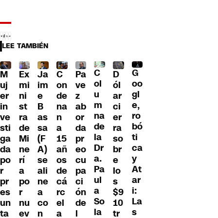
LEE TAMBIÉN
C
G
M
Ex
Ja
C
Pa
D
ol
oo
uj
mi
im
on
ve
ól
u
gl
er
ni
e
de
z
ar
m
e,
in
st
B
na
ab
ci
na
ro
ve
ra
as
n
or
er
de
bó
sti
de
sa
a
da
ra
la
ti
ga
Mi
(F
15
pr
so
Dr
ca
da
ne
A)
añ
eo
br
a.
y
po
rí
se
os
cu
e
Pa
At
r
a
ali
de
pa
lo
ul
ar
pr
po
ne
cá
ci
s
a
i:
es
r
a
rc
ón
$9
So
La
un
nu
co
el
de
10
la
s
ta
ev
n
a
l
tr