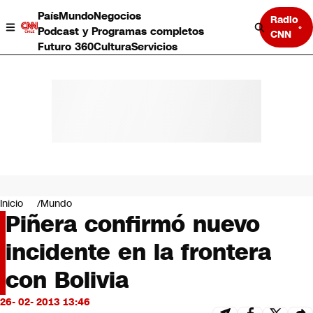
País
Mundo
Negocios
Radio
Podcast y Programas completos
CNN
Futuro 360
Cultura
Servicios
País
Mundo
Negocios
Inicio
Mundo
Piñera confirmó nuevo
Deportes
Programas completos
incidente en la frontera
Cultura
Servicios
con Bolivia
Bits
CNN Data
26- 02- 2013 13:46
CNN tiempo