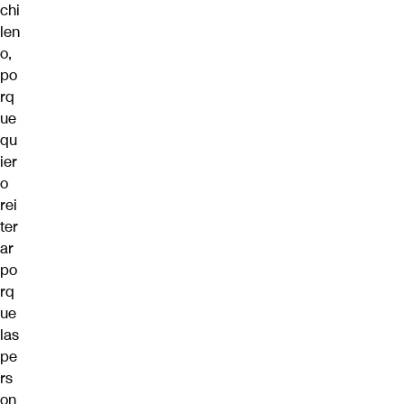
chi
len
o,
po
rq
ue
qu
ier
o
rei
ter
ar
po
rq
ue
las
pe
rs
on