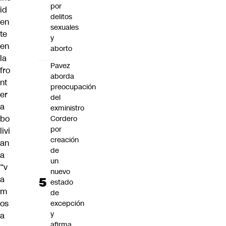
por
id
delitos
en
sexuales
te
y
en
aborto
la
Pavez
fro
aborda
nt
preocupación
er
del
a
exministro
bo
Cordero
por
livi
creación
an
de
a
un
“v
nuevo
a
estado
m
de
os
excepción
y
a
afirma