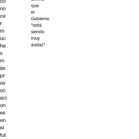
co
que
no
el
ce
Gobierno
r
"está
m
siendo
uc
muy
audaz"
ha
s
m
ás
pr
ov
oc
aci
on
es
en
el
fut