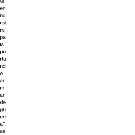
te
en
nu
est
ro
pa
ís
po
rta
nd
o
ar
m
ar
de
gu
err
a”,
as