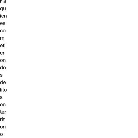
r a
qu
ien
es
co
m
eti
er
on
do
s
de
lito
s
en
ter
rit
ori
o