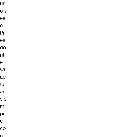
ur
o y
est
e
Pr
esi
de
nt
e
va
ac
tu
ar
sie
m
pr
e
co
n