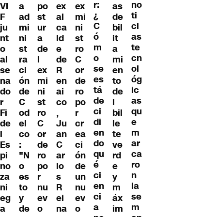
r:
no
VI
a
po
ex
ex
as
¿
ti
F
ad
st
al
mi
de
C
ci
ju
mi
ur
ca
ni
bil
ó
as
nt
ni
a
ld
st
it
m
te
o
st
de
e
ro
a
o
cn
al
ra
l
de
C
mi
se
ol
se
ci
ex
R
or
en
es
óg
na
ón
mi
en
de
to
tá
ic
do
de
ni
ai
ro
de
de
as
r
C
st
co
po
l
ci
qu
Fi
od
ro
,
r
bil
di
e
de
el
C
Ju
cr
le
en
m
l
co
or
an
ea
te
do
ar
Es
:
de
C
ci
ve
qu
ca
pi
"N
ro
ar
ón
rd
é
ro
no
o
po
lo
de
e
ci
n
za
es
r
s
un
y
en
la
ni
to
nu
R
nu
m
ci
se
eg
y
ev
ei
ev
áx
a
m
a
de
o
na
o
im