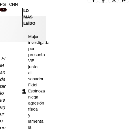
Por
CNN
Futuro 360
LO
Opinión
MÁS
LEÍDO
Mujer
investigada
por
presunta
El
VIF
M
junto
an
al
da
senador
Fidel
tar
Espinoza
io
niega
as
agresión
eg
física
ur
y
ó
lamenta
qu
la