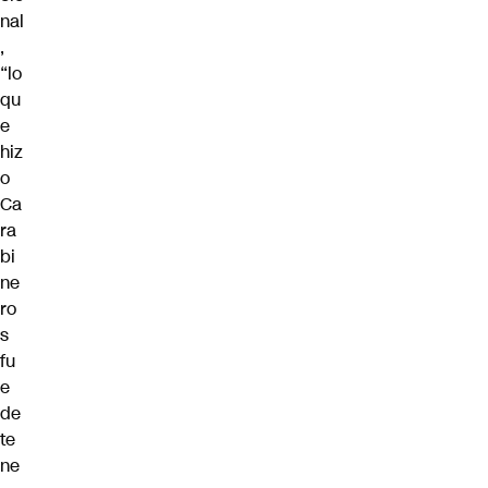
nal
,
“lo
qu
e
hiz
o
Ca
ra
bi
ne
ro
s
fu
e
de
te
ne