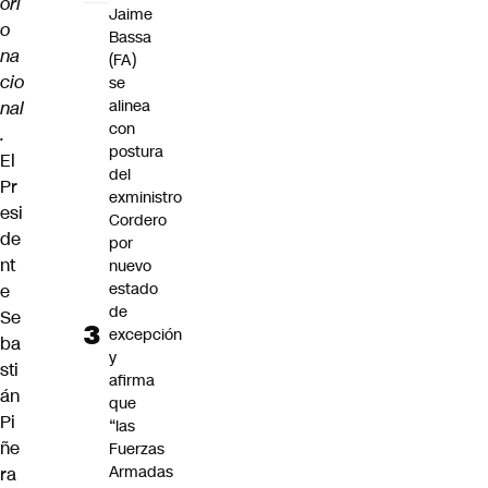
ori
Jaime
o
Bassa
na
(FA)
cio
se
alinea
nal
con
.
postura
El
del
Pr
exministro
esi
Cordero
de
por
nt
nuevo
estado
e
de
Se
excepción
ba
y
sti
afirma
án
que
Pi
“las
ñe
Fuerzas
Armadas
ra