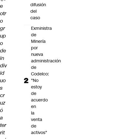
difusión
e
del
otr
caso
o
gr
Exministra
de
up
Minería
o
por
de
nueva
in
administración
div
de
id
Codelco:
uo
"No
estoy
s
de
cr
acuerdo
uz
en
ó
la
a
venta
ter
de
rit
activos"