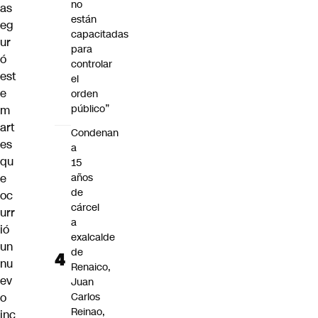
no
as
están
eg
capacitadas
ur
para
ó
controlar
est
el
e
orden
público”
m
art
Condenan
es
a
qu
15
e
años
de
oc
cárcel
urr
a
ió
exalcalde
un
de
nu
Renaico,
ev
Juan
o
Carlos
Reinao,
inc