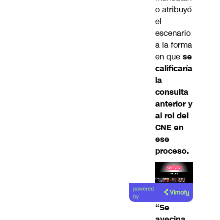
o atribuyó
el
escenario
a la forma
en que
se
calificaría
la
consulta
anterior y
al rol del
CNE en
ese
proceso.
Lea el
powered
artículo
by
“Se
avecina