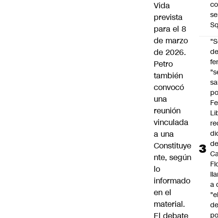
co
Vida
se
prevista
Sq
para el 8
de marzo
"S
de 2026.
d
fe
Petro
"s
también
sa
convocó
po
una
Fe
reunión
Li
vinculada
re
a una
di
d
Constituye
Ca
nte, según
Fl
lo
ll
informado
a 
en el
"e
material.
d
El debate
po