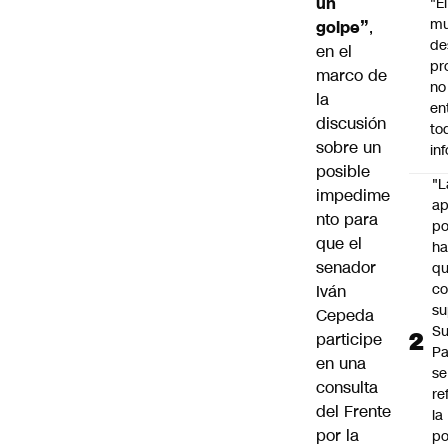
un
"É
m
golpe”
,
de
en el
pr
marco de
no
la
en
discusión
to
sobre un
in
posible
"L
impedime
ap
nto para
po
que el
h
senador
q
c
Iván
su
Cepeda
Su
participe
P
en una
se
consulta
re
del Frente
la
por la
po