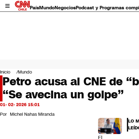
País
Mundo
Negocios
Podcast y Programas comp
País
Mundo
Inicio
Mundo
Negocios
Petro acusa al CNE de “
Deportes
“Se avecina un golpe”
Programas completos
Cultura
Servicios
01- 02- 2026 15:01
Bits
Por
Michel Nahas Miranda
CNN Data
LO 
CNN tiempo
LEÍD
Futuro 360
El
Opinión