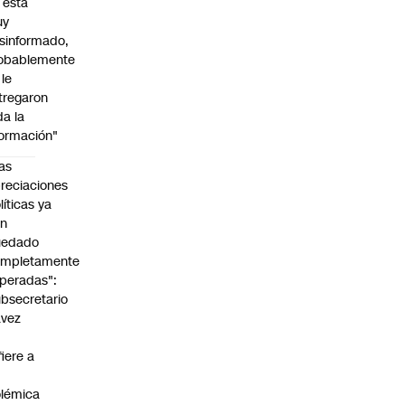
l está
uy
sinformado,
obablemente
 le
tregaron
da la
formación"
as
reciaciones
líticas ya
an
uedado
ompletamente
peradas":
bsecretario
avez
fiere a
lémica