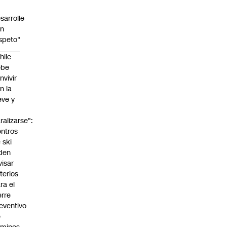
sarrolle
on
speto"
hile
ebe
nvivir
n la
eve y
o
ralizarse":
ntros
 ski
den
visar
iterios
ra el
erre
eventivo
e