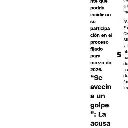
c
nte que
a 
podría
m
incidir en
su
"S
Fa
participa
C
ción en el
SII
proceso
la
fijado
pl
para
pa
marzo de
de
2026.
ne
“Se
d
fu
avecin
ir
a un
golpe
”: La
acusa