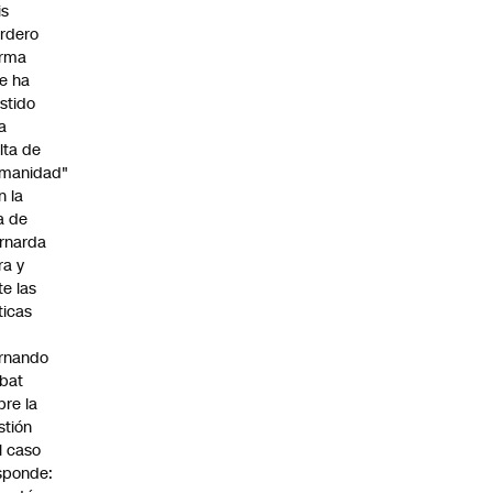
is
rdero
irma
e ha
istido
a
alta de
manidad"
n la
ja de
rnarda
ra y
te las
íticas
rnando
bat
bre la
stión
l caso
sponde: