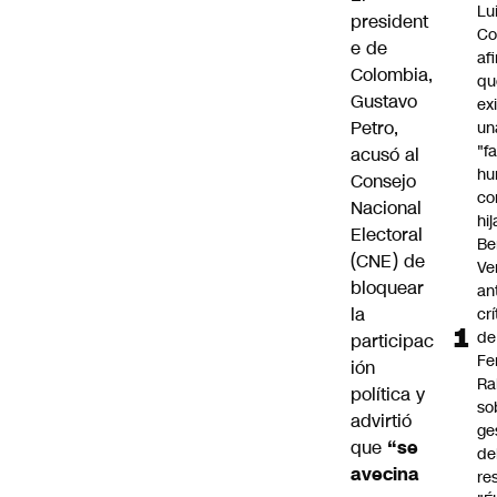
Lu
president
Co
e de
af
Colombia,
qu
Gustavo
ex
Petro,
un
"f
acusó al
hu
Consejo
co
Nacional
hi
Electoral
Be
(CNE) de
Ve
bloquear
an
la
cr
de
participac
Fe
ión
Ra
política y
so
advirtió
ge
que
“se
de
avecina
re