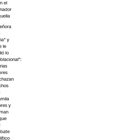
n el
nador
uella
eñora
e
ria" y
e le
lió lo
blacional":
rias
bres
chazan
chos
e
mila
ores y
aman
que
l
ebate
lítico