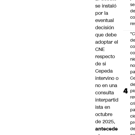
se
se instaló
de
por la
c
eventual
re
decisión
"C
que debe
d
adoptar el
co
CNE
co
respecto
ni
de si
n
Cepeda
pa
intervino o
Ce
de
no en una
pi
consulta
re
interpartid
cr
ista en
pa
octubre
ci
de 2025,
pr
antecede
d