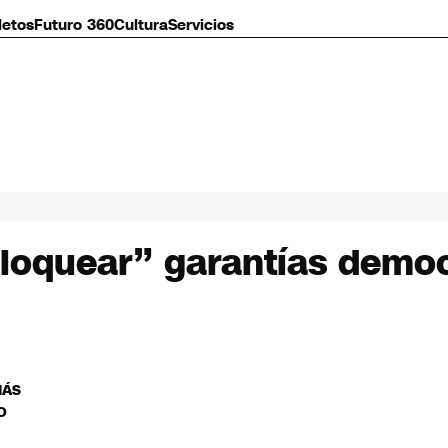
letos
Futuro 360
Cultura
Servicios
bloquear” garantías democ
MÁS
O