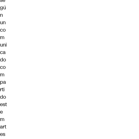
se
gú
n
un
co
m
uni
ca
do
co
m
pa
rti
do
est
e
m
art
es