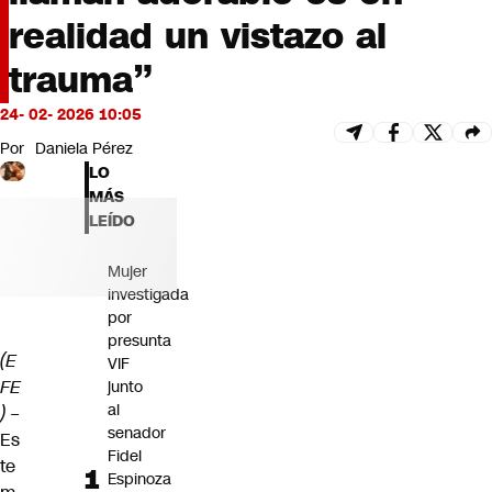
Futuro 360
realidad un vistazo al
Opinión
trauma”
24- 02- 2026 10:05
Por
Daniela Pérez
LO
MÁS
LEÍDO
Mujer
investigada
por
presunta
(E
VIF
FE
junto
al
) –
senador
Es
Fidel
te
Espinoza