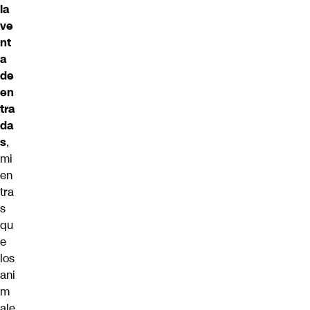
la
ve
nt
a
de
en
tra
da
s
,
mi
en
tra
s
qu
e
los
ani
m
ale