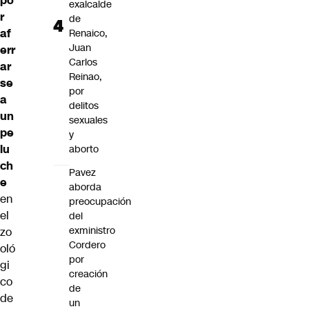
po
exalcalde
r
de
af
Renaico,
Juan
err
Carlos
ar
Reinao,
se
por
a
delitos
un
sexuales
pe
y
lu
aborto
ch
Pavez
e
aborda
en
preocupación
el
del
exministro
zo
Cordero
oló
por
gi
creación
co
de
de
un