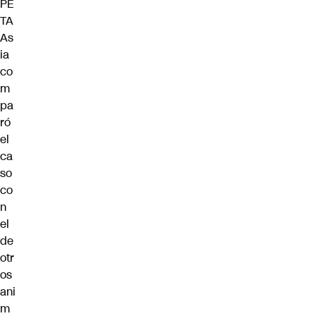
PE
TA
As
ia
co
m
pa
ró
el
ca
so
co
n
el
de
otr
os
ani
m