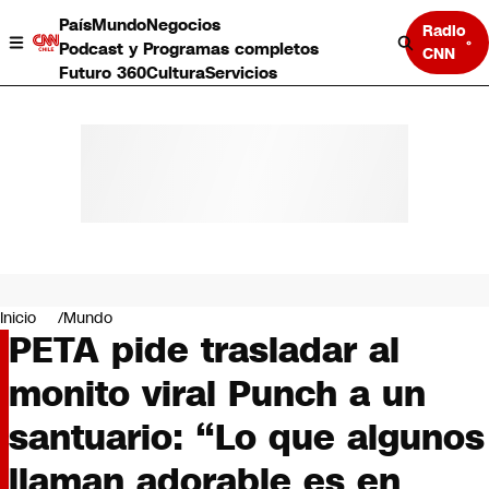
País
Mundo
Negocios
Radio
Podcast y Programas completos
CNN
Futuro 360
Cultura
Servicios
País
Mundo
Negocios
Inicio
Mundo
PETA pide trasladar al
Deportes
Programas completos
monito viral Punch a un
Cultura
Servicios
santuario: “Lo que algunos
Bits
CNN Data
llaman adorable es en
CNN tiempo