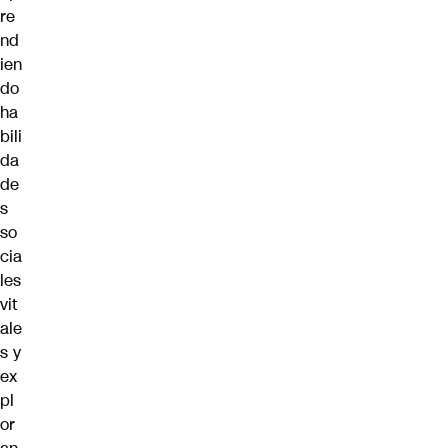
re
nd
ien
do
ha
bili
da
de
s
so
cia
les
vit
ale
s y
ex
pl
or