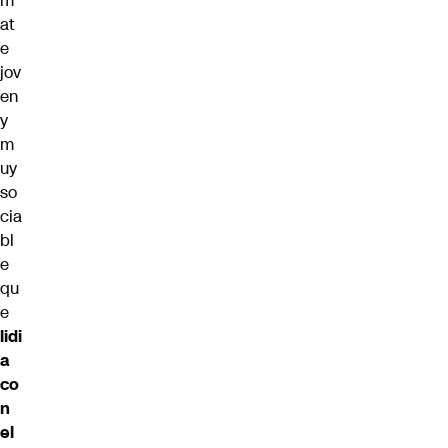
m
at
e
jov
en
y
m
uy
so
cia
bl
e
qu
e
lidi
a
co
n
el