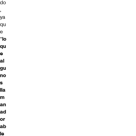
do
,
ya
qu
e
“
lo
qu
e
al
gu
no
s
lla
m
an
ad
or
ab
le