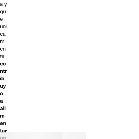
a y
qu
e
úni
ca
m
en
te
co
ntr
ib
uy
e
a
ali
m
en
tar
un