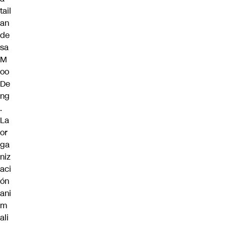
tail
an
de
sa
M
oo
De
ng
.
La
or
ga
niz
aci
ón
ani
m
ali