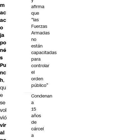
y
m
afirma
ac
que
“las
ac
Fuerzas
o
Armadas
ja
no
po
están
né
capacitadas
s
para
Pu
controlar
el
nc
orden
h
,
público”
qu
e
Condenan
se
a
15
vol
años
vió
de
vir
cárcel
al
a