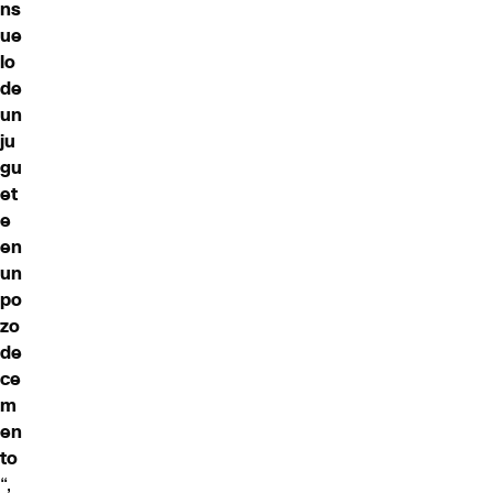
ns
ue
lo
de
un
ju
gu
et
e
en
un
po
zo
de
ce
m
en
to
“,