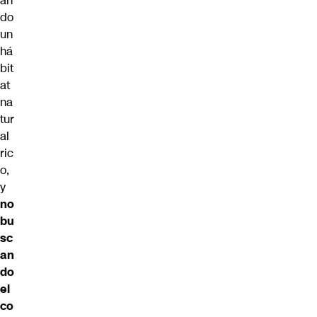
an
do
un
há
bit
at
na
tur
al
ric
o,
y
no
bu
sc
an
do
el
co