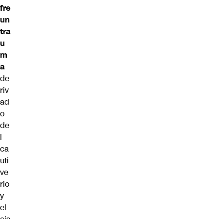
fre
un
tra
u
m
a
de
riv
ad
o
de
l
ca
uti
ve
rio
y
el