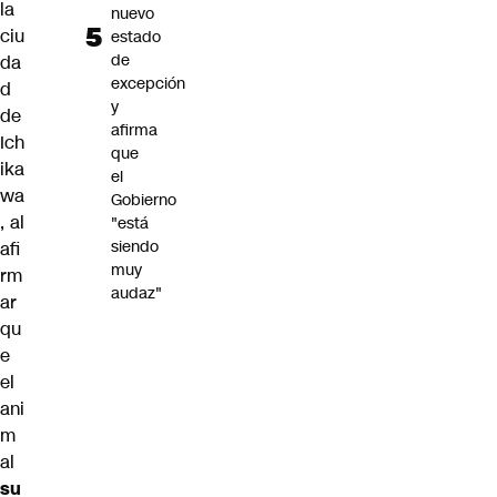
la
nuevo
ciu
estado
de
da
excepción
d
y
de
afirma
Ich
que
ika
el
wa
Gobierno
, al
"está
siendo
afi
muy
rm
audaz"
ar
qu
e
el
ani
m
al
su