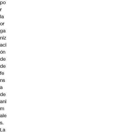
po
r
la
or
ga
niz
aci
ón
de
de
fe
ns
a
de
ani
m
ale
s.
La