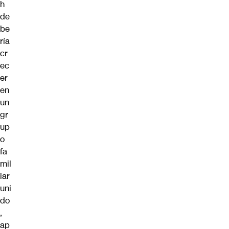
h
de
be
ría
cr
ec
er
en
un
gr
up
o
fa
mil
iar
uni
do
,
ap