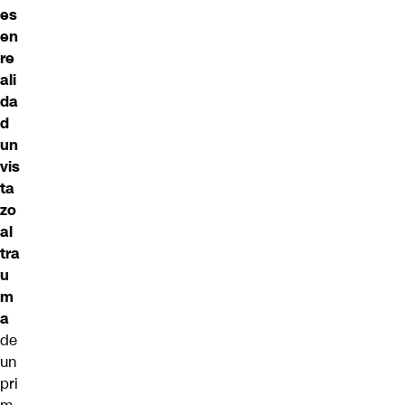
es
en
re
ali
da
d
un
vis
ta
zo
al
tra
u
m
a
de
un
pri