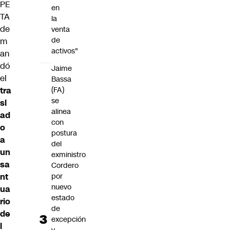
PE
en
TA
la
de
venta
de
m
activos"
an
dó
Jaime
el
Bassa
(FA)
tra
se
sl
alinea
ad
con
o
postura
a
del
un
exministro
sa
Cordero
por
nt
nuevo
ua
estado
rio
de
de
excepción
l