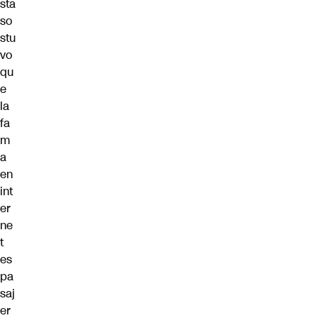
sta
so
stu
vo
qu
e
la
fa
m
a
en
int
er
ne
t
es
pa
saj
er