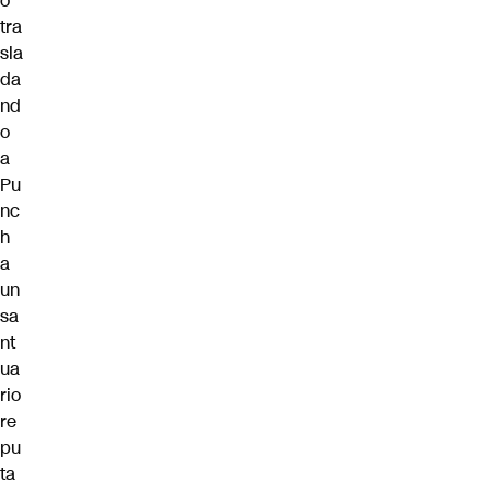
o”
tra
sla
da
nd
o
a
Pu
nc
h
a
un
sa
nt
ua
rio
re
pu
ta