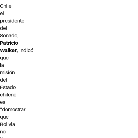
Chile
el
presidente
del
Senado,
Patricio
Walker,
indicó
que
la
misión
del
Estado
chileno
es
“
demostrar
que
Bolivia
no