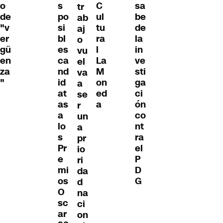
s
C
sa
o
tr
po
ul
be
de
ab
si
tu
de
"v
aj
bl
ra
la
er
o
es
l
in
gü
vu
ca
La
ve
en
el
nd
M
sti
za
va
id
on
ga
"
a
at
ed
ci
se
as
a
ón
r
a
co
un
lo
nt
a
s
ra
pr
Pr
el
io
e
P
ri
mi
D
da
os
G
d
O
na
sc
ci
ar
on