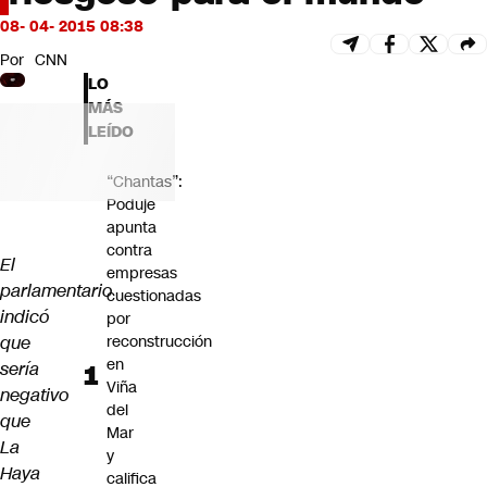
Futuro 360
08- 04- 2015 08:38
Opinión
Por
CNN
LO
MÁS
LEÍDO
“Chantas”:
Poduje
apunta
contra
El
empresas
parlamentario
cuestionadas
indicó
por
que
reconstrucción
en
sería
Viña
negativo
del
que
Mar
La
y
Haya
califica