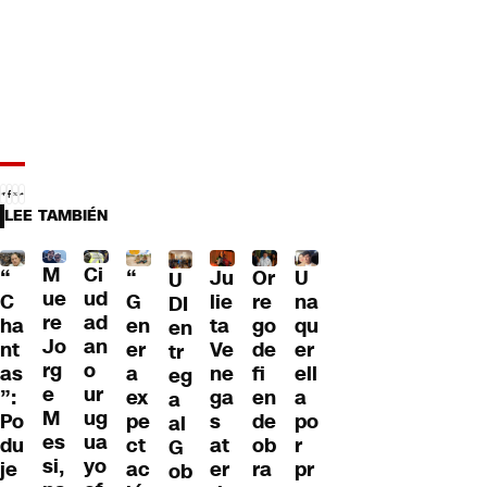
LEE TAMBIÉN
M
Ci
“
Ju
Or
U
“
U
ue
ud
G
lie
re
na
C
DI
re
ad
en
ta
go
qu
ha
en
Jo
an
er
Ve
de
er
nt
tr
rg
o
a
ne
fi
ell
as
eg
e
ur
ex
ga
en
a
”:
a
M
ug
pe
s
de
po
Po
al
es
ua
ct
at
ob
r
du
G
si,
yo
ac
er
ra
pr
je
ob