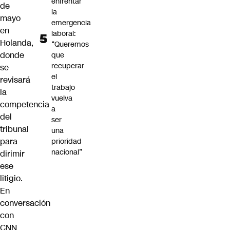
enfrentar
de
la
mayo
emergencia
en
laboral:
Holanda,
“Queremos
donde
que
recuperar
se
el
revisará
trabajo
la
vuelva
competencia
a
del
ser
tribunal
una
para
prioridad
nacional”
dirimir
ese
litigio.
En
conversación
con
CNN