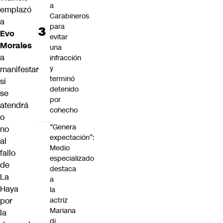
a
emplazó
Carabineros
a
para
Evo
evitar
Morales
una
a
infracción
y
manifestar
terminó
si
detenido
se
por
atendrá
cohecho
o
“Genera
no
expectación”:
al
Medio
fallo
especializado
de
destaca
La
a
Haya
la
por
actriz
Mariana
la
di