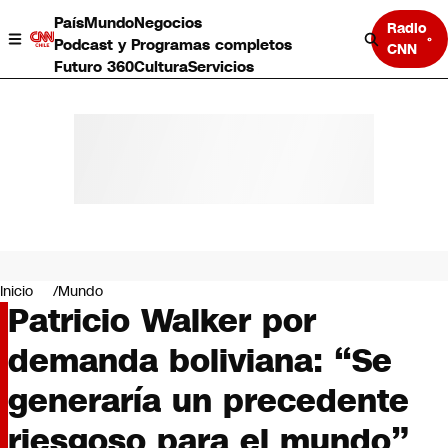
País
Mundo
Negocios
Radio
Podcast y Programas completos
CNN
Futuro 360
Cultura
Servicios
País
Mundo
Negocios
Inicio
Mundo
Patricio Walker por
Deportes
Programas completos
demanda boliviana: “Se
Cultura
Servicios
generaría un precedente
Bits
CNN Data
riesgoso para el mundo”
CNN tiempo