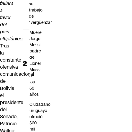
fallara
su
a
trabajo
de
favor
"vergüenza"
del
país
Muere
altiplánico.
Jorge
Messi,
Tras
padre
la
de
constante
Lionel
ofensiva
Messi,
comunicacional
a
de
los
Bolivia,
68
años
el
presidente
Ciudadano
del
uruguayo
Senado,
ofreció
$60
Patricio
mil
Walker,