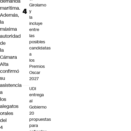
demanda
Girolamo
marítima.
y
Además,
la
la
incluye
máxima
entre
autoridad
las
posibles
de
candidatas
la
a
Cámara
los
Alta
Premios
confirmó
Oscar
su
2027
asistencia
UDI
a
entrega
los
al
alegatos
Gobierno
orales
20
propuestas
del
para
4