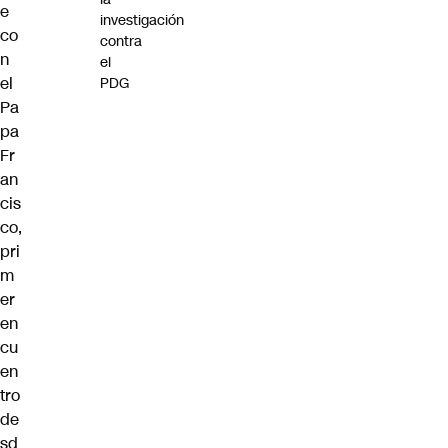
e
investigación
co
contra
n
el
el
PDG
Pa
pa
Fr
an
cis
co,
pri
m
er
en
cu
en
tro
de
sd