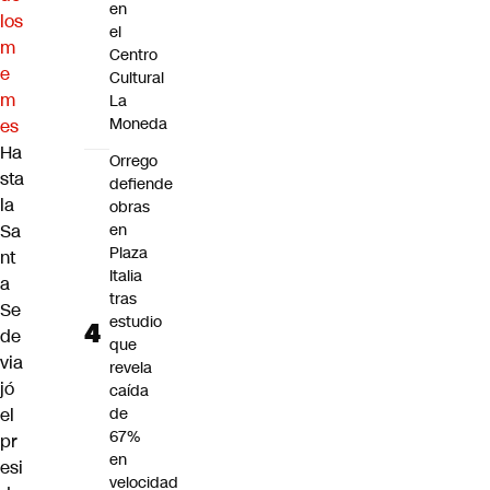
en
los
el
m
Centro
e
Cultural
m
La
Moneda
es
Ha
Orrego
sta
defiende
la
obras
Sa
en
Plaza
nt
Italia
a
tras
Se
estudio
de
que
via
revela
jó
caída
el
de
67%
pr
en
esi
velocidad