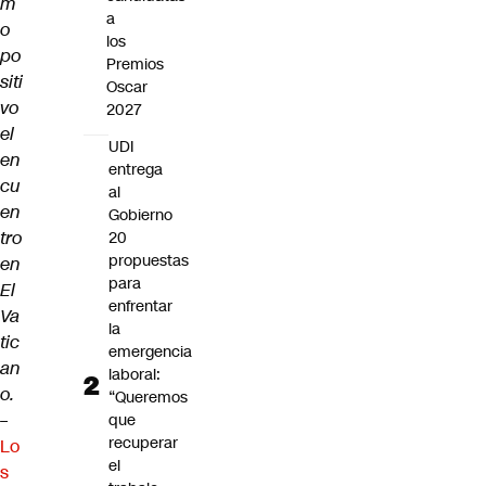
m
a
o
los
po
Premios
siti
Oscar
vo
2027
el
UDI
en
entrega
cu
al
en
Gobierno
tro
20
propuestas
en
para
El
enfrentar
Va
la
tic
emergencia
an
laboral:
o.
“Queremos
–
que
recuperar
Lo
el
s