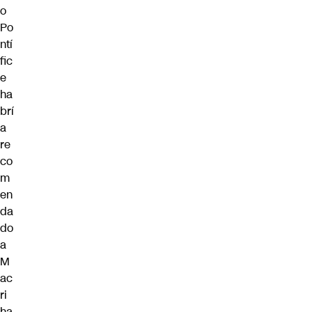
o
Po
ntí
fic
e
ha
brí
a
re
co
m
en
da
do
a
M
ac
ri
ha