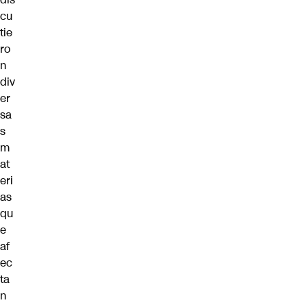
cu
tie
ro
n
div
er
sa
s
m
at
eri
as
qu
e
af
ec
ta
n