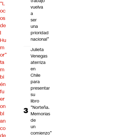
trabajo
“L
vuelva
oc
a
os
ser
de
una
l
prioridad
nacional”
Hu
m
Julieta
or”
Venegas
ta
aterriza
en
m
Chile
bi
para
én
presentar
fu
su
er
libro
on
“Norteña.
bl
Memorias
de
an
un
co
comienzo”
de