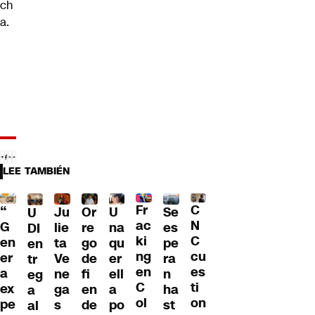
ch
a.
LEE TAMBIÉN
Fr
C
“
Ju
Or
U
Se
U
ac
N
G
lie
re
na
es
DI
ki
C
en
ta
go
qu
pe
en
ng
cu
er
Ve
de
er
ra
tr
en
es
a
ne
fi
ell
n
eg
C
ti
ex
ga
en
a
ha
a
ol
on
pe
s
de
po
st
al