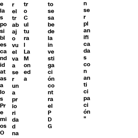
n
e
tr
to
r
se
la
o
se
el
r
s
C
sa
tr
pl
po
ul
be
ab
an
si
tu
de
aj
ifi
bl
ra
la
o
ca
es
l
in
vu
da
ca
La
ve
el
s
nd
M
sti
va
co
id
on
ga
a
n
at
ed
ci
se
an
as
a
ón
r
ti
a
co
un
ci
lo
nt
a
pa
s
ra
pr
ci
Pr
el
io
ón
e
P
ri
"
mi
D
da
os
G
d
O
na