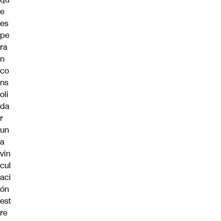
e
es
pe
ra
n
co
ns
oli
da
r
un
a
vin
cul
aci
ón
est
re