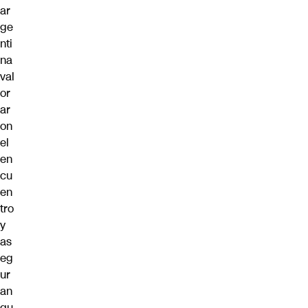
ar
ge
nti
na
val
or
ar
on
el
en
cu
en
tro
y
as
eg
ur
an
qu