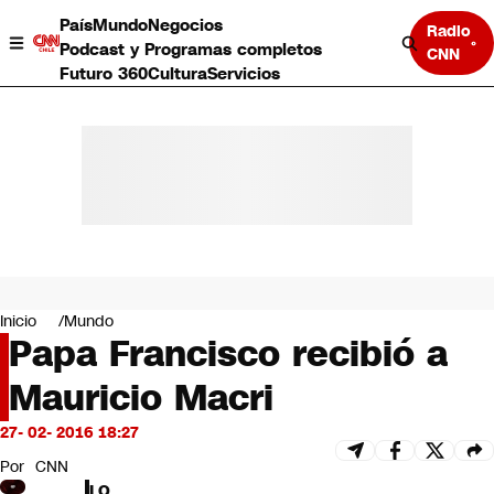
País
Mundo
Negocios
Radio
Podcast y Programas completos
CNN
Futuro 360
Cultura
Servicios
País
Mundo
Negocios
Inicio
Mundo
Papa Francisco recibió a
Deportes
Programas completos
Mauricio Macri
Cultura
Servicios
27- 02- 2016 18:27
Bits
CNN Data
Por
CNN
CNN tiempo
LO