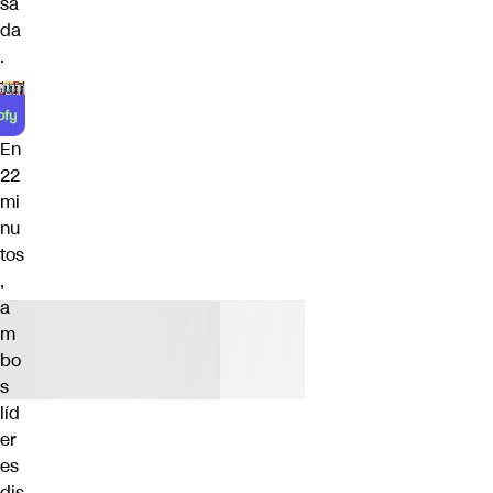
sa
da
.
En
22
mi
nu
tos
,
a
m
bo
s
líd
er
es
dis