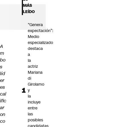
Futuro 360
MÁS
Opinión
LEÍDO
“Genera
expectación”:
Medio
especializado
A
destaca
m
a
bo
la
s
actriz
Mariana
líd
di
er
Girolamo
es
y
cal
la
ific
incluye
ar
entre
on
las
posibles
co
candidatas