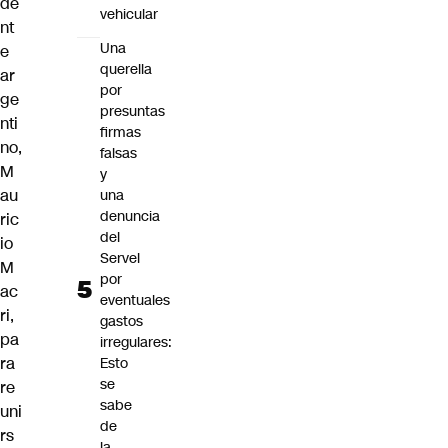
de
vehicular
nt
Una
e
querella
ar
por
ge
presuntas
nti
firmas
no,
falsas
M
y
au
una
denuncia
ric
del
io
Servel
M
por
ac
eventuales
ri,
gastos
pa
irregulares:
ra
Esto
se
re
sabe
uni
de
rs
la