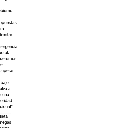
bierno
0
opuestas
ra
frentar
ergencia
boral:
Queremos
ue
cuperar
abajo
elva a
r una
ioridad
cional”
lieta
enegas