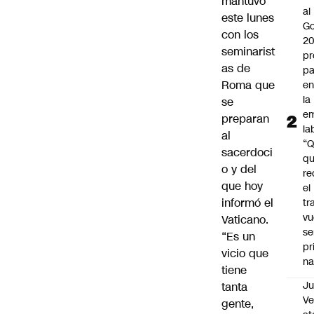
mantuvo
al
este lunes
Go
con los
2
seminarist
pr
as de
pa
Roma que
en
la
se
em
preparan
la
al
“
sacerdoci
q
o y del
re
que hoy
el
informó el
tr
vu
Vaticano.
se
“Es un
pr
vicio que
na
tiene
Ju
tanta
V
gente,