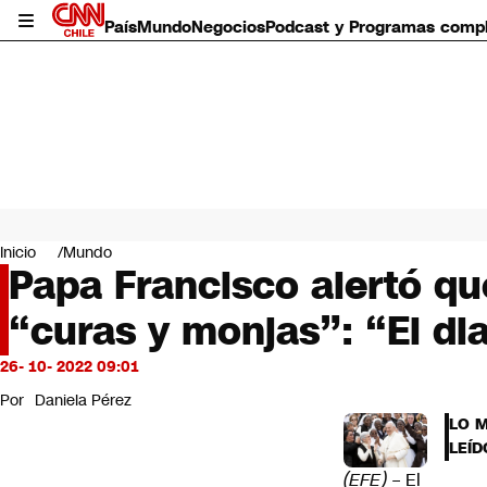
País
Mundo
Negocios
Podcast y Programas comp
País
Mundo
Inicio
Mundo
Negocios
Papa Francisco alertó qu
Deportes
“curas y monjas”: “El dia
Programas completos
Cultura
Servicios
26- 10- 2022 09:01
Bits
Por
Daniela Pérez
CNN Data
LO 
CNN tiempo
LEÍD
Futuro 360
(EFE)
– El
Opinión