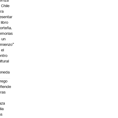
erriza
 Chile
ra
esentar
 libro
orteña.
emorias
 un
mienzo”
 el
ntro
ltural
a
oneda
rego
fiende
ras
n
aza
lia
as