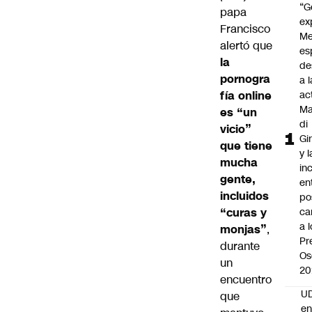
“G
papa
ex
Francisco
Me
alertó que
es
la
de
pornogra
a l
fía online
ac
Ma
es “un
di
vicio”
Gi
que tiene
y l
mucha
in
gente,
en
incluidos
po
“curas y
ca
a 
monjas”
,
Pr
durante
Os
un
20
encuentro
UD
que
en