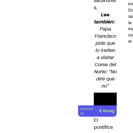
sacerdote
ir
s.
Es
Lee
sa
también:
la
Papa
in
co
Francisco
el
pide que
lo inviten
a visitar
Corea del
Norte: “No
diré que
no”
powered
by
El
pontífice