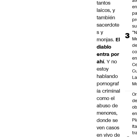
at
tantos
en
laicos, y
pa
también
pr
sacerdote
su
s y
“N
M
monjas.
El
de
diablo
co
entra por
en
ahí
. Y no
Ce
estoy
Cu
hablando
L
pornograf
M
ía criminal
Or
como el
de
abuso de
ob
menores,
e
donde se
Pl
Ita
ven casos
tr
en vivo de