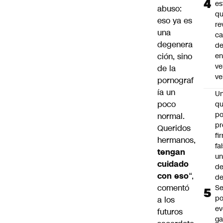
es
abuso:
q
eso ya es
re
una
ca
degenera
d
ción, sino
e
ve
de la
ve
pornograf
ía un
U
poco
qu
po
normal.
pr
Queridos
fi
hermanos,
fa
tengan
u
cuidado
de
con eso
“,
de
comentó
Se
po
a los
ev
futuros
ga