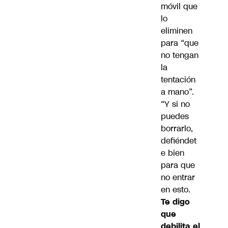
móvil que
lo
eliminen
para “que
no tengan
la
tentación
a mano”.
“Y si no
puedes
borrarlo,
defiéndet
e bien
para que
no entrar
en esto.
Te digo
que
debilita el