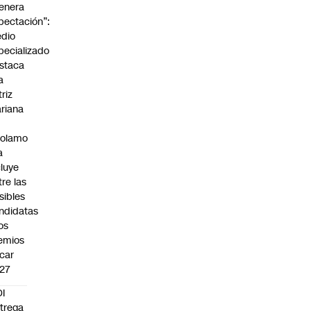
enera
pectación”:
dio
pecializado
staca
a
triz
riana
rolamo
a
cluye
tre las
sibles
ndidatas
los
emios
car
27
I
trega