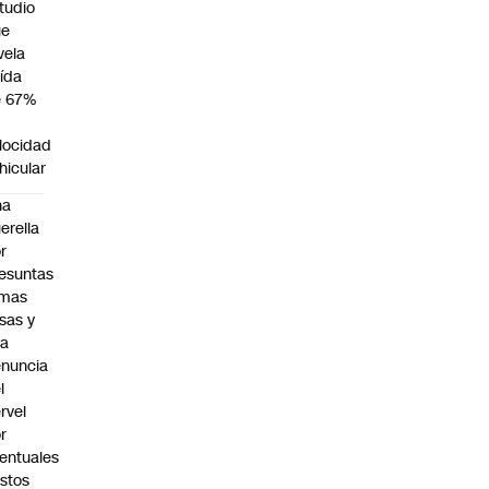
tudio
ue
vela
ída
e 67%
n
locidad
hicular
na
erella
r
esuntas
rmas
lsas y
na
nuncia
l
rvel
r
entuales
stos