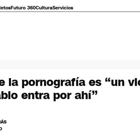
letos
Futuro 360
Cultura
Servicios
e la pornografía es “un v
blo entra por ahí”
MÁS
O