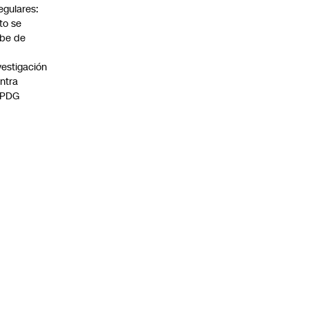
regulares:
to se
be de
vestigación
ntra
 PDG