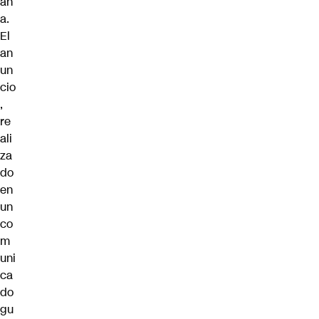
an
a.
El
an
un
cio
,
re
ali
za
do
en
un
co
m
uni
ca
do
gu