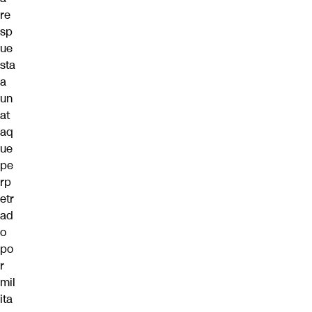
re
sp
ue
sta
a
un
at
aq
ue
pe
rp
etr
ad
o
po
r
mil
ita