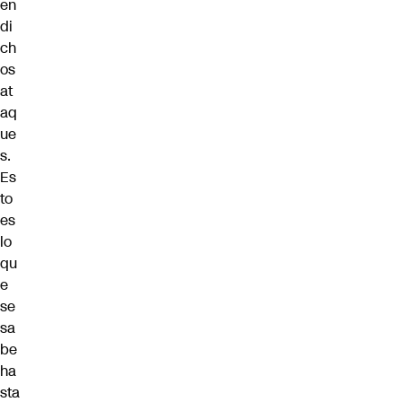
en
di
ch
os
at
aq
ue
s.
Es
to
es
lo
qu
e
se
sa
be
ha
sta