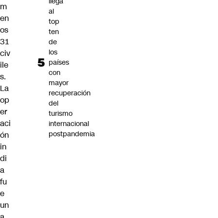
llega
m
al
en
top
os
ten
31
de
los
civ
países
ile
con
s.
mayor
La
recuperación
op
del
er
turismo
aci
internacional
postpandemia
ón
in
di
a
fu
e
un
a