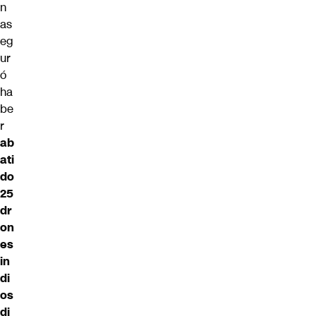
n
as
eg
ur
ó
ha
be
r
ab
ati
do
25
dr
on
es
in
di
os
di