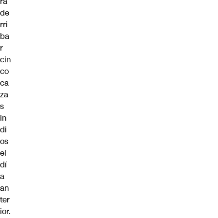
ra
de
rri
ba
r
cin
co
ca
za
s
in
di
os
el
dí
a
an
ter
ior.