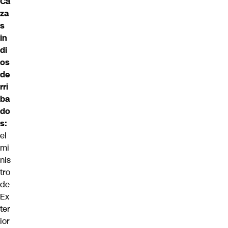
Ca
za
s
in
di
os
de
rri
ba
do
s:
el
mi
nis
tro
de
Ex
ter
ior