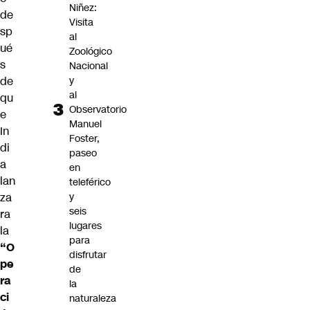
Niñez:
de
Visita
sp
al
ué
Zoológico
s
Nacional
y
de
al
qu
Observatorio
e
Manuel
In
Foster,
di
paseo
a
en
lan
teleférico
y
za
seis
ra
lugares
la
para
“O
disfrutar
pe
de
ra
la
ci
naturaleza