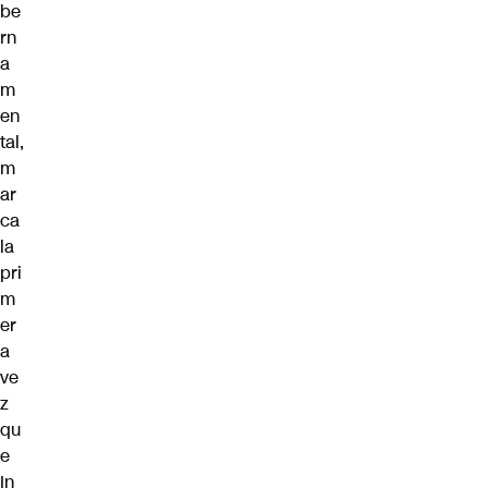
be
rn
a
m
en
tal,
m
ar
ca
la
pri
m
er
a
ve
z
qu
e
In