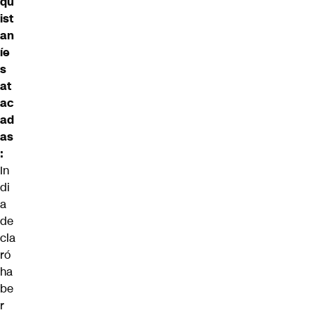
qu
ist
an
íe
s
at
ac
ad
as
:
In
di
a
de
cla
ró
ha
be
r