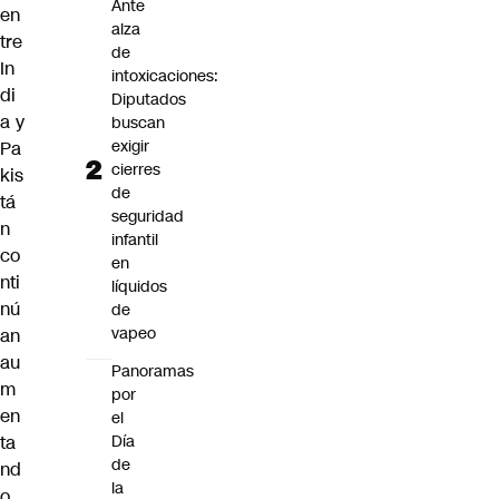
Ante
en
alza
tre
de
In
intoxicaciones:
di
Diputados
a y
buscan
exigir
Pa
cierres
kis
de
tá
seguridad
n
infantil
co
en
nti
líquidos
nú
de
vapeo
an
au
Panoramas
m
por
en
el
Día
ta
de
nd
la
o