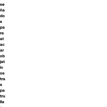
se
ña
do
s
pa
ra
at
ac
ar
ob
jet
iv
os
tra
s
pa
tru
lla