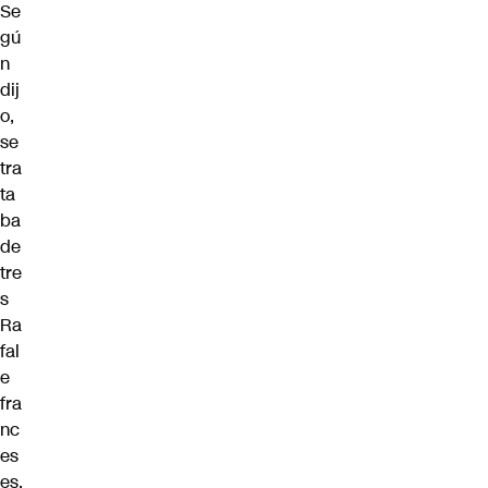
Se
gú
n
dij
o,
se
tra
ta
ba
de
tre
s
Ra
fal
e
fra
nc
es
es,