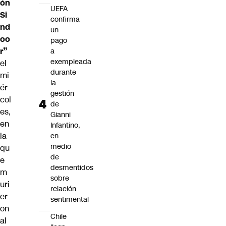
ón
UEFA
Si
confirma
nd
un
oo
pago
r”
a
exempleada
el
durante
mi
la
ér
gestión
col
de
es,
Gianni
en
Infantino,
la
en
medio
qu
de
e
desmentidos
m
sobre
uri
relación
er
sentimental
on
Chile
al