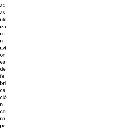
ad
as
util
iza
ro
n
avi
on
es
de
fa
bri
ca
ció
n
chi
na
pa