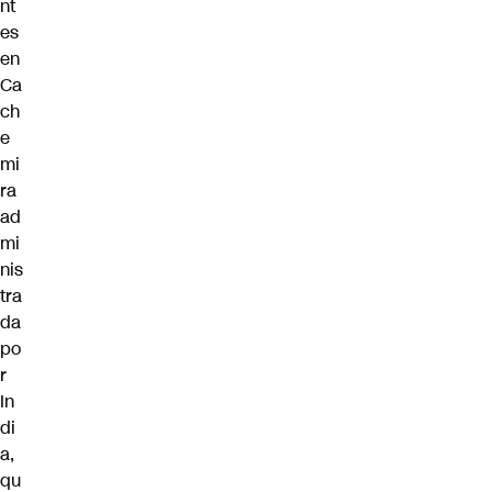
nt
es
en
Ca
ch
e
mi
ra
ad
mi
nis
tra
da
po
r
In
di
a,
qu