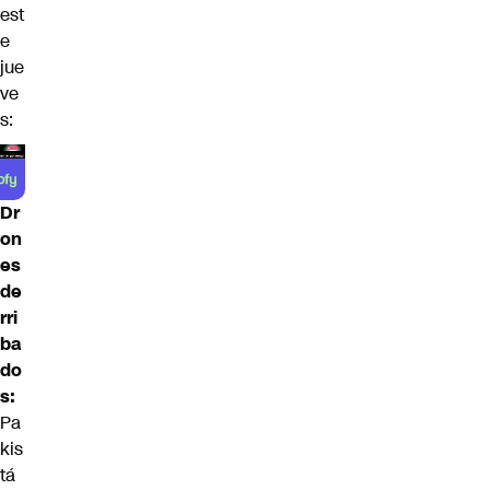
est
e
jue
ve
s:
Dr
on
es
de
rri
ba
do
s:
Pa
kis
tá