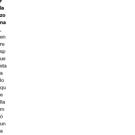
r
la
zo
na
,
en
re
sp
ue
sta
a
lo
qu
e
lla
m
ó
un
a