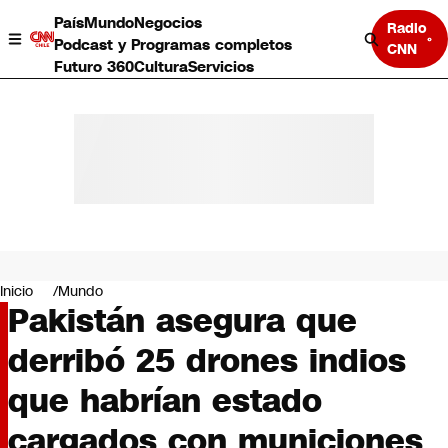
País
Mundo
Negocios
Radio
Podcast y Programas completos
CNN
Futuro 360
Cultura
Servicios
País
Mundo
Negocios
Inicio
Mundo
Pakistán asegura que
Deportes
Programas completos
derribó 25 drones indios
Cultura
Servicios
que habrían estado
Bits
CNN Data
cargados con municiones
CNN tiempo