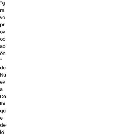
“g
ra
ve
pr
ov
oc
aci
ón
”
de
Nu
ev
a
De
lhi
qu
e
de
jó