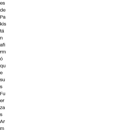
es
de
Pa
kis
tá
n
afi
rm
ó
qu
e
su
s
Fu
er
za
s
Ar
m