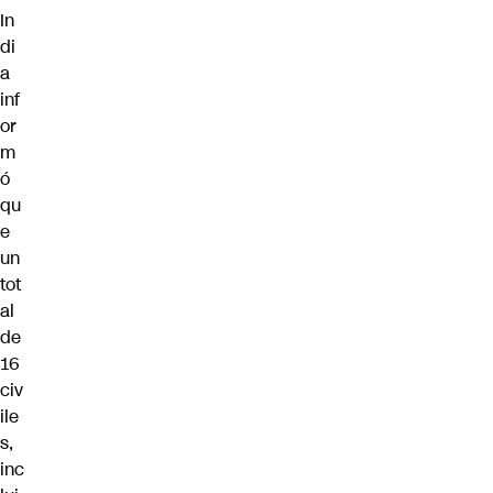
In
di
a
inf
or
m
ó
qu
e
un
tot
al
de
16
civ
ile
s,
inc