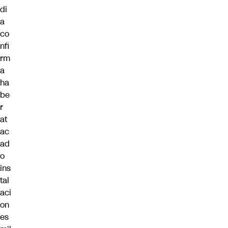
di
a
co
nfi
rm
a
ha
be
r
at
ac
ad
o
ins
tal
aci
on
es