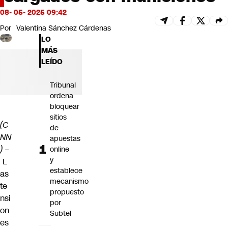
Futuro 360
08- 05- 2025 09:42
Opinión
Por
Valentina Sánchez Cárdenas
LO
MÁS
LEÍDO
Tribunal
ordena
bloquear
sitios
(C
de
NN
apuestas
)
–
online
y
L
establece
as
mecanismo
te
propuesto
nsi
por
on
Subtel
es