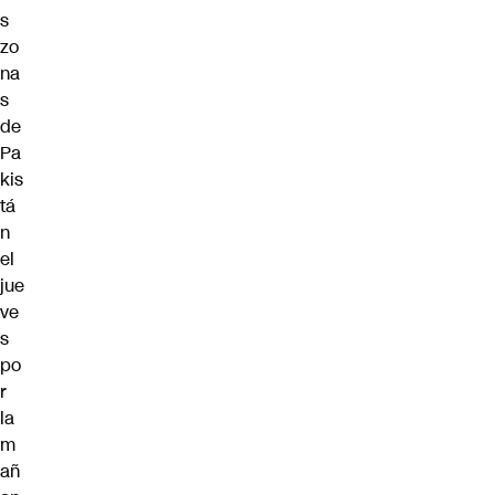
s
zo
na
s
de
Pa
kis
tá
n
el
jue
ve
s
po
r
la
m
añ