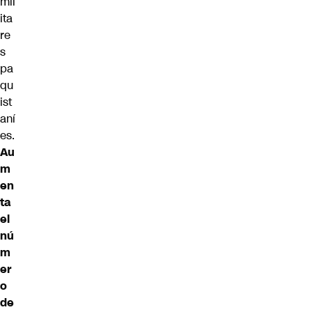
mil
ita
re
s
pa
qu
ist
aní
es.
Au
m
en
ta
el
nú
m
er
o
de