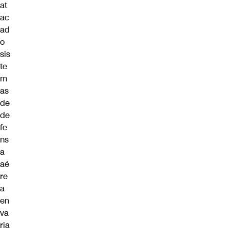
at
ac
ad
o
sis
te
m
as
de
de
fe
ns
a
aé
re
a
en
va
ria