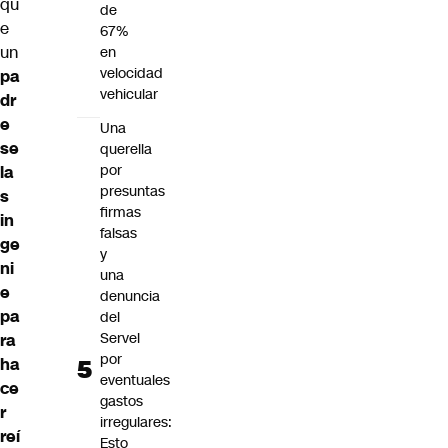
qu
de
e
67%
un
en
velocidad
pa
vehicular
dr
e
Una
se
querella
por
la
presuntas
s
firmas
in
falsas
ge
y
ni
una
e
denuncia
pa
del
Servel
ra
por
ha
eventuales
ce
gastos
r
irregulares:
reí
Esto