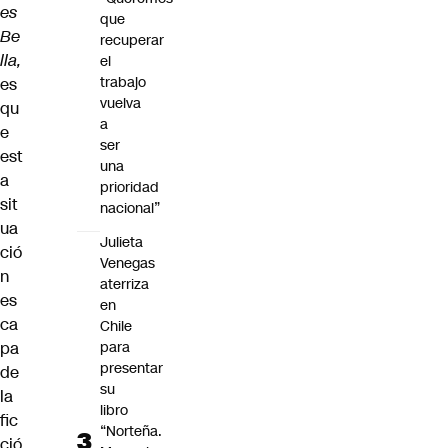
es
que
Be
recuperar
lla,
el
trabajo
es
vuelva
qu
a
e
ser
est
una
a
prioridad
sit
nacional”
ua
Julieta
ció
Venegas
n
aterriza
es
en
ca
Chile
pa
para
presentar
de
su
la
libro
fic
“Norteña.
ció