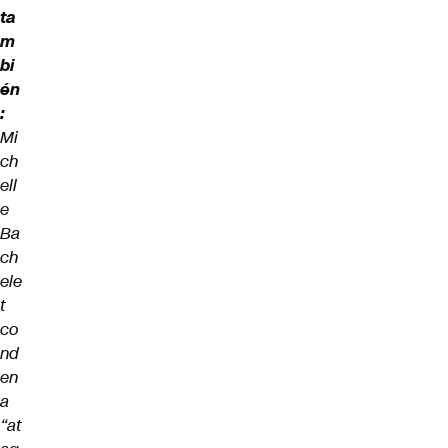
ta
m
bi
én
:
Mi
ch
ell
e
Ba
ch
ele
t
co
nd
en
a
“at