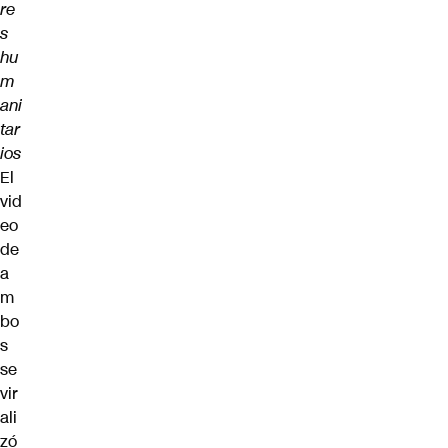
re
s
hu
m
ani
tar
ios
El
vid
eo
de
a
m
bo
s
se
vir
ali
zó