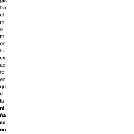
gis
tra
el
m
o
m
en
to
ex
ac
to
en
qu
e
la
ni
ña
se
ríe