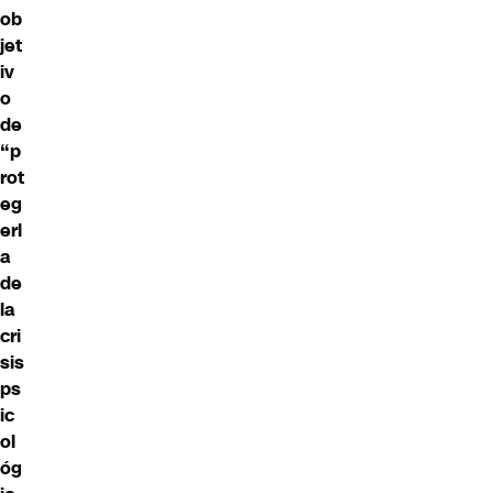
ob
jet
iv
o
de
“p
rot
eg
erl
a
de
la
cri
sis
ps
ic
ol
óg