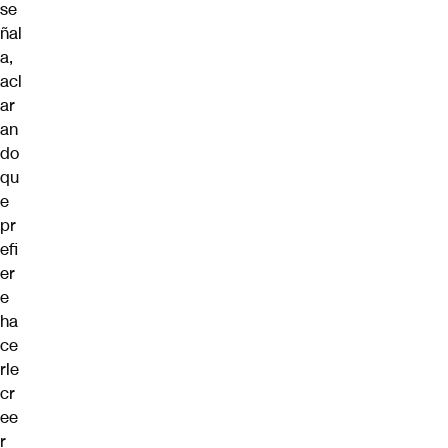
se
ñal
a,
acl
ar
an
do
qu
e
pr
efi
er
e
ha
ce
rle
cr
ee
r