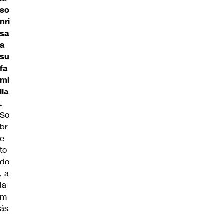
so
nri
sa
a
su
fa
mi
lia
.
So
br
e
to
do
, a
la
m
ás