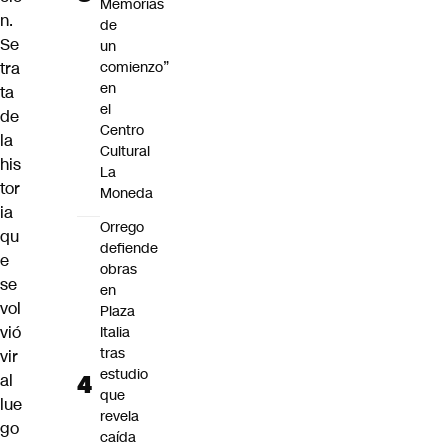
Memorias
n.
de
Se
un
tra
comienzo”
en
ta
el
de
Centro
la
Cultural
his
La
tor
Moneda
ia
Orrego
qu
defiende
e
obras
se
en
vol
Plaza
vió
Italia
tras
vir
estudio
al
que
lue
revela
go
caída