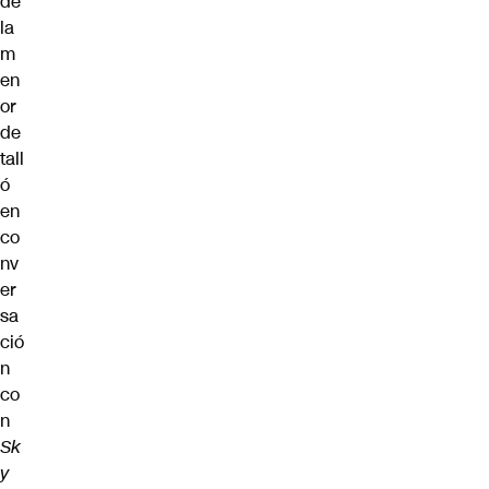
de
la
m
en
or
de
tall
ó
en
co
nv
er
sa
ció
n
co
n
Sk
y