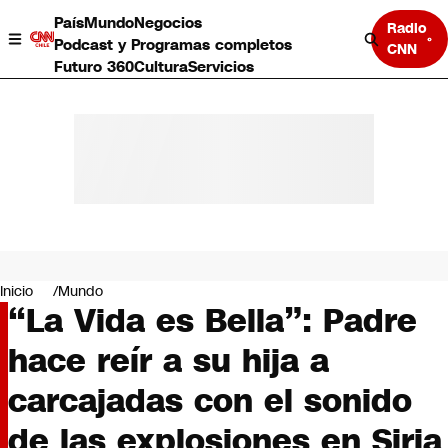
País
Mundo
Negocios
Radio
Podcast y Programas completos
CNN
Futuro 360
Cultura
Servicios
País
Mundo
Negocios
Inicio
Mundo
“La Vida es Bella”: Padre
Deportes
Programas completos
hace reír a su hija a
Cultura
Servicios
carcajadas con el sonido
Bits
CNN Data
de las explosiones en Siria
CNN tiempo