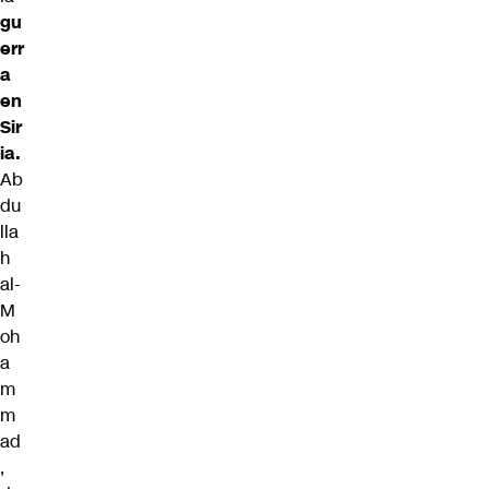
gu
err
a
en
Sir
ia.
Ab
du
lla
h
al-
M
oh
a
m
m
ad
,