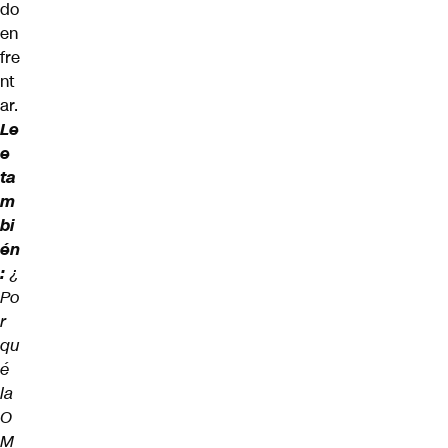
do
en
fre
nt
ar.
Le
e
ta
m
bi
én
:
¿
Po
r
qu
é
la
O
M