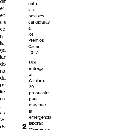
dif
entre
er
las
en
posibles
cia
candidatas
a
co
los
n
Premios
la
Oscar
ga
2027
lar
UDI
do
entrega
na
al
da
Gobierno
pe
20
líc
propuestas
ula
para
enfrentar
,
la
La
emergencia
Vi
laboral:
da
“Queremos