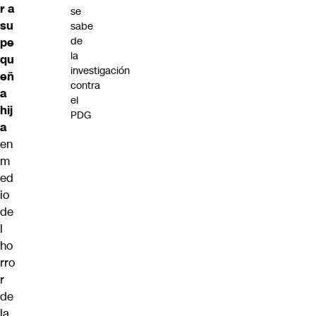
r a
se
su
sabe
de
pe
la
qu
investigación
eñ
contra
a
el
hij
PDG
a
en
m
ed
io
de
l
ho
rro
r
de
la