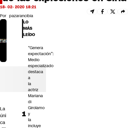
Futuro 360
18- 02- 2020 18:21
Opinión
Por
pazarancibia
LO
MÁS
LEÍDO
“Genera
expectación”:
Medio
especializado
destaca
a
la
actriz
Mariana
di
Girolamo
La
y
úni
la
ca
incluye