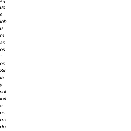
aq
ue
s
inh
u
m
an
os
”
en
Sir
ia
y
sol
icit
a
co
rre
do