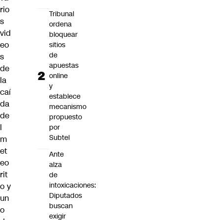
rio
Tribunal
s
ordena
vid
bloquear
eo
sitios
de
s
apuestas
de
online
la
y
caí
establece
da
mecanismo
de
propuesto
l
por
Subtel
m
et
Ante
eo
alza
rit
de
intoxicaciones:
o y
Diputados
un
buscan
o
exigir