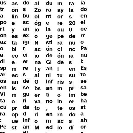
do
us
ia
du
as
al
m
ra
s
tr
do
ra
on
Zo
ay
la
bu
a
en
nt
lin
ol
or
s
sc
po
el
e
e
óg
re
20
an
rt
ce
la
y
ic
cu
0
ex
on
rr
ge
es
o
pe
de
igi
az
o
sti
ta
N
ra
nu
r
o
Pa
ón
bl
ac
ci
nc
ci
a
nu
de
ec
io
ón
ia
er
di
l:
Gi
e
na
de
s
re
sp
Es
an
m
l y
l
en
s
ar
to
ni
ec
al
tu
su
de
os
se
Inf
an
O
ris
s
se
en
sa
an
is
bs
m
pr
gu
Vi
be
ti
m
er
o
im
ri
ta
ha
no
o
va
in
er
da
cu
st
,
pr
to
te
os
d
ra
a
en
op
ri
rn
do
inf
:
ah
m
ue
o
ac
s
an
Pe
or
ed
st
M
io
dí