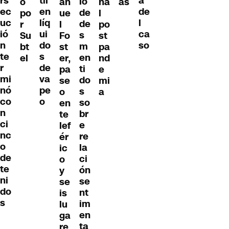
til
rs
a
io
o
an
na
as
en
ec
de
de
po
ue
l
líq
uc
l
de
r
l
po
ui
ió
ca
s
Su
Fo
st
do
n
so
m
bt
st
pa
s
te
en
el
er,
nd
de
r
ti
pa
e
va
mi
do
se
mi
pe
nó
s
o
a
o
co
so
en
n
br
te
ci
e
lef
nc
re
ér
o
la
ic
de
ci
o
te
ón
y
ni
se
se
do
nt
is
s
im
lu
en
ga
ta
re