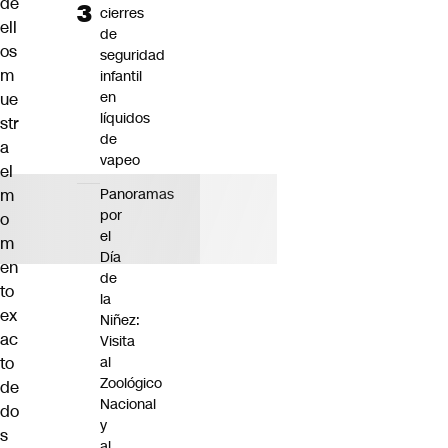
de
cierres
ell
de
os
seguridad
m
infantil
en
ue
líquidos
str
de
a
vapeo
el
m
Panoramas
por
o
el
m
Día
en
de
to
la
ex
Niñez:
ac
Visita
to
al
Zoológico
de
Nacional
do
y
s
al