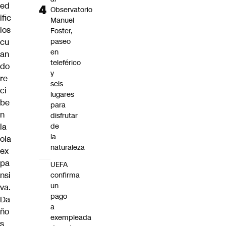
ed
Observatorio
ific
Manuel
ios
Foster,
cu
paseo
en
an
teleférico
do
y
re
seis
ci
lugares
be
para
n
disfrutar
la
de
la
ola
naturaleza
ex
pa
UEFA
nsi
confirma
un
va.
pago
Da
a
ño
exempleada
s