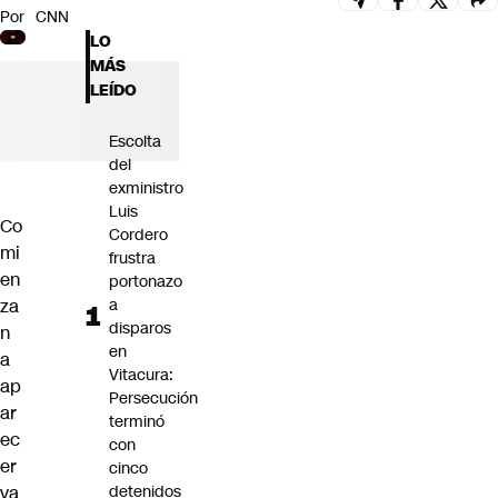
Por
CNN
Futuro 360
LO
Opinión
MÁS
LEÍDO
Escolta
del
exministro
Luis
Co
Cordero
mi
frustra
en
portonazo
za
a
disparos
n
en
a
Vitacura:
ap
Persecución
ar
terminó
ec
con
er
cinco
va
detenidos