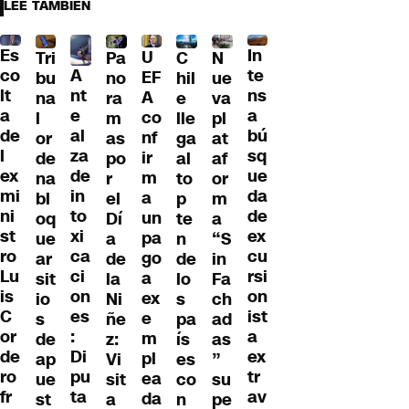
LEE TAMBIÉN
Es
In
U
Tri
Pa
C
N
A
co
te
EF
bu
no
hil
ue
nt
lt
ns
A
na
ra
e
va
e
a
a
co
l
m
lle
pl
al
de
bú
nf
or
as
ga
at
za
l
sq
ir
de
po
al
af
de
ex
ue
m
na
r
to
or
in
mi
da
a
bl
el
p
m
to
ni
de
un
oq
Dí
te
a
xi
st
ex
pa
ue
a
n
“S
ca
ro
cu
go
ar
de
de
in
ci
Lu
rsi
a
sit
la
lo
Fa
on
is
on
ex
io
Ni
s
ch
es
C
ist
e
s
ñe
pa
ad
:
or
a
m
de
z:
ís
as
Di
de
ex
pl
ap
Vi
es
”
pu
ro
tr
ea
ue
sit
co
su
ta
fr
av
da
st
a
n
pe