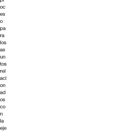
oc
es
o
pa
ra
los
as
un
tos
rel
aci
on
ad
os
co
n
la
eje