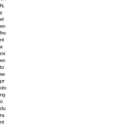
N,
y
el
en
fre
nt
a
mi
en
to
se
pr
olo
ng
ó
du
ra
nt