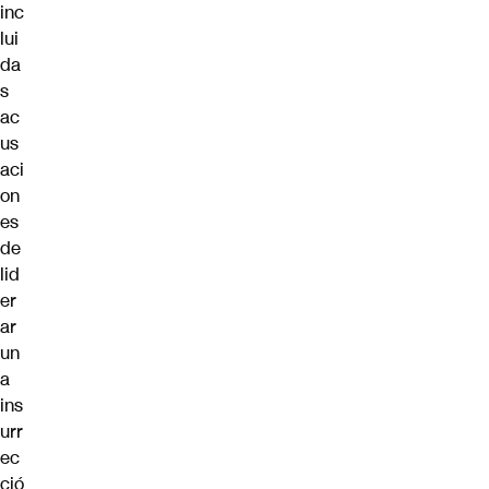
inc
lui
da
s
ac
us
aci
on
es
de
lid
er
ar
un
a
ins
urr
ec
ció