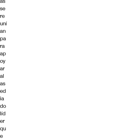
as
se
re
uní
an
pa
ra
ap
oy
ar
al
as
ed
ia
do
líd
er
qu
e