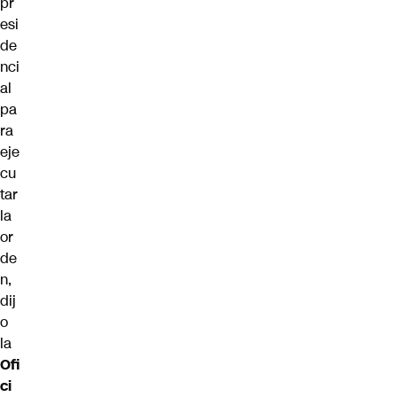
pr
esi
de
nci
al
pa
ra
eje
cu
tar
la
or
de
n,
dij
o
la
Ofi
ci