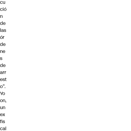
cu
ció
n
de
las
ór
de
ne
s
de
arr
est
o”.
Yo
on,
un
ex
fis
cal