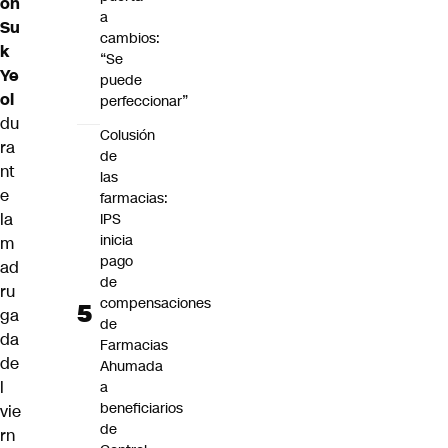
on
a
Su
cambios:
k
“Se
Ye
puede
ol
perfeccionar”
du
Colusión
ra
de
nt
las
e
farmacias:
la
IPS
inicia
m
pago
ad
de
ru
compensaciones
ga
de
da
Farmacias
de
Ahumada
l
a
beneficiarios
vie
de
rn