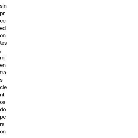
sin
pr
ec
ed
en
tes
,
mi
en
tra
s
cie
nt
os
de
pe
rs
on