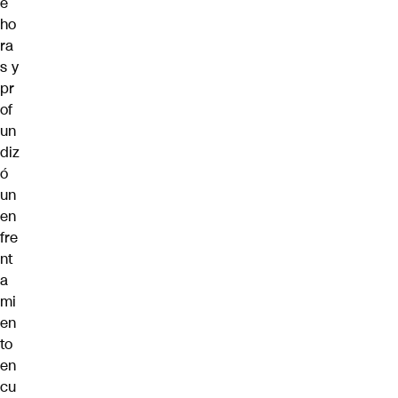
e
ho
ra
s y
pr
of
un
diz
ó
un
en
fre
nt
a
mi
en
to
en
cu