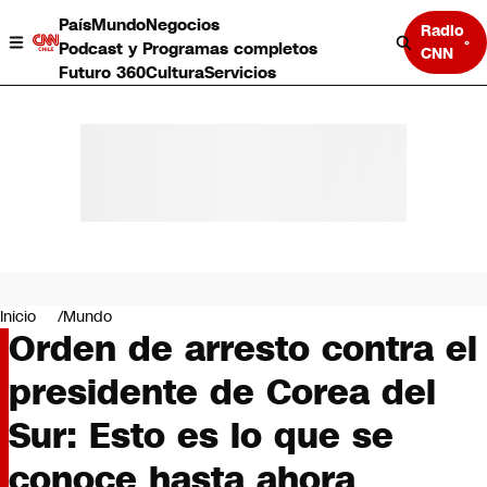
País
Mundo
Negocios
Radio
Podcast y Programas completos
CNN
Futuro 360
Cultura
Servicios
País
Mundo
Negocios
Inicio
Mundo
Orden de arresto contra el
Deportes
Programas completos
presidente de Corea del
Cultura
Servicios
Sur: Esto es lo que se
Bits
CNN Data
conoce hasta ahora
CNN tiempo