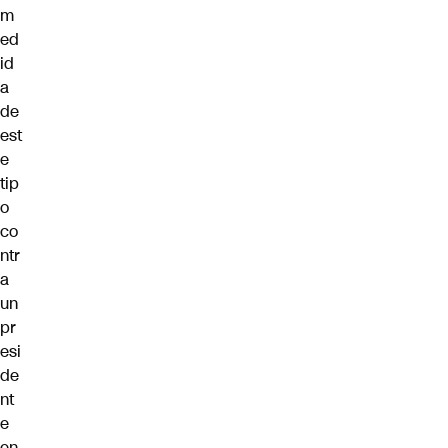
m
ed
id
a
de
est
e
tip
o
co
ntr
a
un
pr
esi
de
nt
e
en