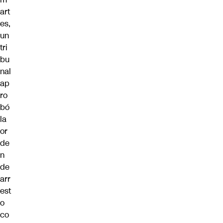
art
es,
un
tri
bu
nal
ap
ro
bó
la
or
de
n
de
arr
est
o
co