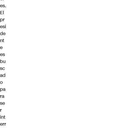
es.
El
pr
esi
de
nt
e
es
bu
sc
ad
o
pa
ra
se
r
int
err