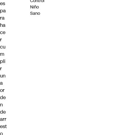
Control
es
Niño
pa
Sano
ra
ha
ce
r
cu
m
pli
r
un
a
or
de
n
de
arr
est
o