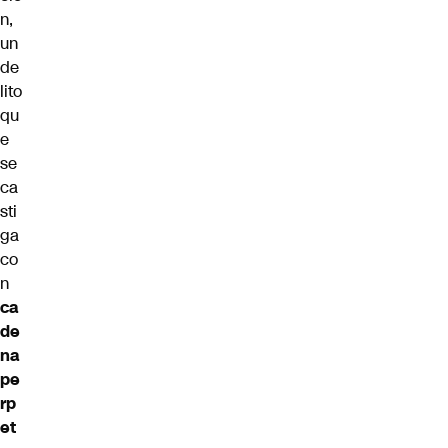
n,
un
de
lito
qu
e
se
ca
sti
ga
co
n
ca
de
na
pe
rp
et