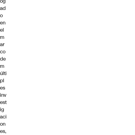
og
ad
o
en
el
m
ar
co
de
m
últi
pl
es
inv
est
ig
aci
on
es,