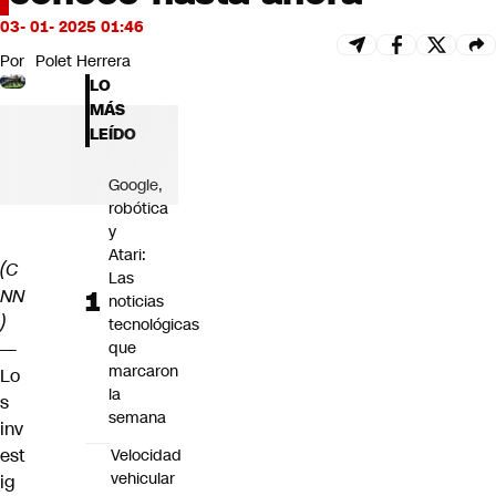
Futuro 360
03- 01- 2025 01:46
Opinión
Por
Polet Herrera
LO
MÁS
LEÍDO
Google,
robótica
y
Atari:
(C
Las
NN
noticias
)
tecnológicas
—
que
marcaron
Lo
la
s
semana
inv
est
Velocidad
vehicular
ig