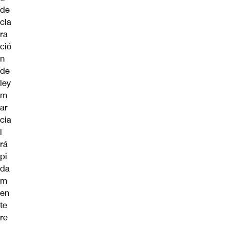
de
cla
ra
ció
n
de
ley
m
ar
cia
l
rá
pi
da
m
en
te
re