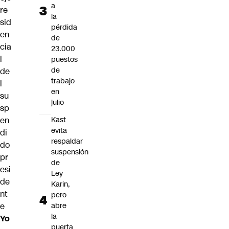
a
re
la
sid
pérdida
en
de
cia
23.000
l
puestos
de
de
trabajo
l
en
su
julio
sp
en
Kast
evita
di
respaldar
do
suspensión
pr
de
esi
Ley
de
Karin,
nt
pero
e
abre
la
Yo
puerta