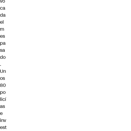
vo
ca
da
el
m
es
pa
sa
do
.
Un
os
80
po
licí
as
e
inv
est