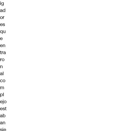
ig
ad
or
es
qu
e
en
tra
ro
n
al
co
m
pl
ejo
est
ab
an
sie