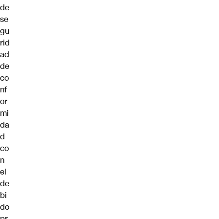
de
se
gu
rid
ad
de
co
nf
or
mi
da
d
co
n
el
de
bi
do
pr