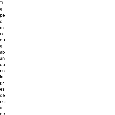
“L
e
pe
di
m
os
qu
e
ab
an
do
ne
la
pr
esi
de
nci
a
de