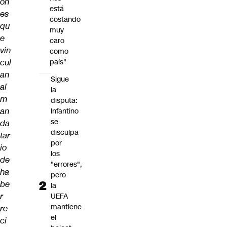
on
está
es
costando
qu
muy
e
caro
vin
como
cul
país"
an
Sigue
al
la
m
disputa:
an
Infantino
se
da
disculpa
tar
por
io
los
de
"errores",
ha
pero
be
la
r
UEFA
mantiene
re
el
ci