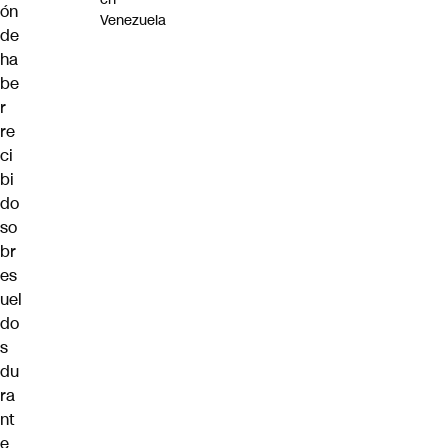
ón
Venezuela
de
ha
be
r
re
ci
bi
do
so
br
es
uel
do
s
du
ra
nt
e