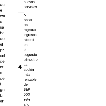
nuevos
qu
servicios
e
A
est
pesar
e
de
sá
registrar
ba
ingresos
do
récord
el
en
pr
el
segundo
esi
trimestre:
de
La
nt
acción
e
más
de
rentable
l
del
go
S&P
500
bi
este
er
año