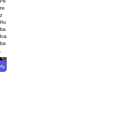
Pé
re
z
Ru
ba
lca
ba
.