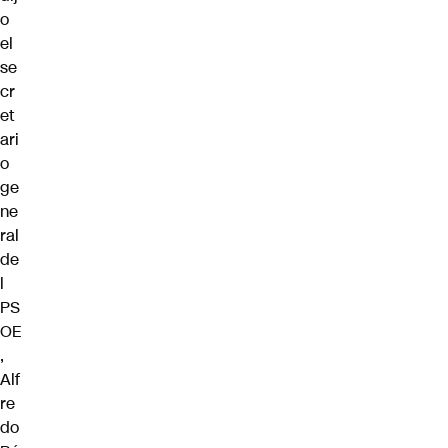
o
el
se
cr
et
ari
o
ge
ne
ral
de
l
PS
OE
,
Alf
re
do