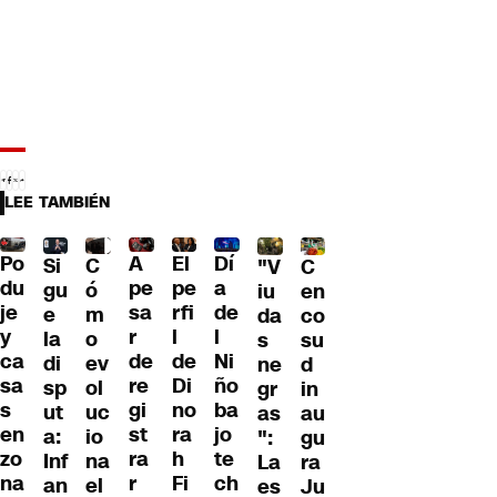
LEE TAMBIÉN
Po
A
El
Dí
C
Si
C
"V
du
pe
pe
a
ó
gu
en
iu
je
sa
rfi
de
m
e
co
da
y
r
l
l
o
la
su
s
ca
de
de
Ni
ev
di
d
ne
sa
re
Di
ño
ol
sp
in
gr
s
gi
no
ba
uc
ut
au
as
en
st
ra
jo
io
a:
gu
":
zo
ra
h
te
na
Inf
ra
La
na
r
Fi
ch
el
an
Ju
es