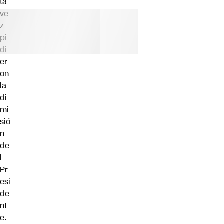
ta
ve
z
pi
di
er
on
la
di
mi
sió
n
de
l
Pr
esi
de
nt
e.