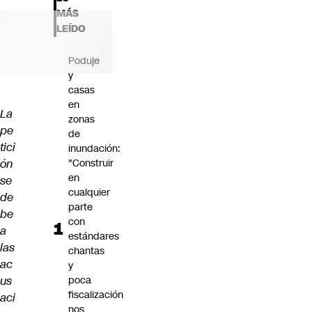
Futuro 360
MÁS
Opinión
LEÍDO
Poduje
y
casas
en
La
zonas
pe
de
tici
inundación:
ón
"Construir
en
se
cualquier
de
parte
be
con
a
estándares
las
chantas
ac
y
us
poca
fiscalización
aci
nos