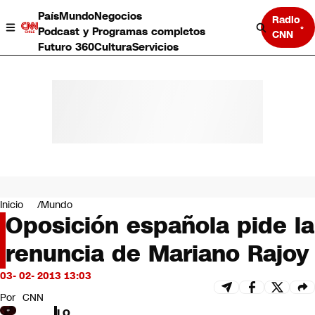
País
Mundo
Negocios
Radio
Podcast y Programas completos
CNN
Futuro 360
Cultura
Servicios
País
Mundo
Negocios
Inicio
Mundo
Oposición española pide la
Deportes
Programas completos
renuncia de Mariano Rajoy
Cultura
Servicios
03- 02- 2013 13:03
Bits
CNN Data
Por
CNN
CNN tiempo
LO