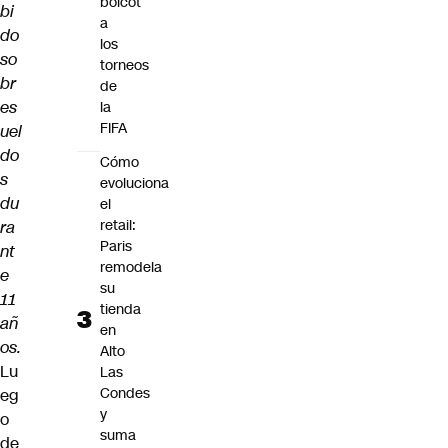
boicot
bi
a
do
los
so
torneos
br
de
es
la
FIFA
uel
do
Cómo
s
evoluciona
du
el
retail:
ra
Paris
nt
remodela
e
su
11
tienda
añ
en
os.
Alto
Lu
Las
Condes
eg
y
o
suma
de