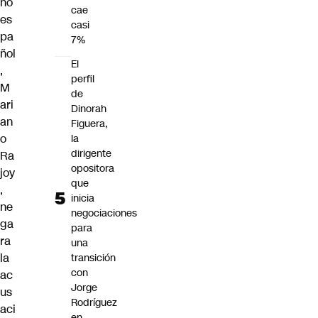
no
cae
es
casi
pa
7%
ñol
El
,
perfil
M
de
ari
Dinorah
an
Figuera,
o
la
dirigente
Ra
opositora
joy
que
,
inicia
ne
negociaciones
ga
para
ra
una
la
transición
con
ac
Jorge
us
Rodríguez
aci
en