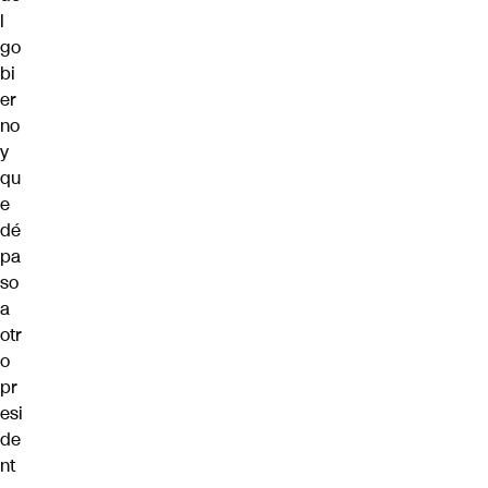
l
go
bi
er
no
y
qu
e
dé
pa
so
a
otr
o
pr
esi
de
nt