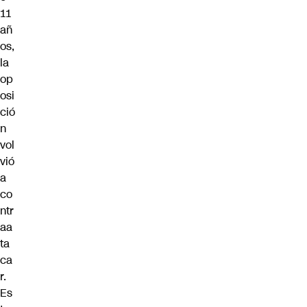
11
añ
os,
la
op
osi
ció
n
vol
vió
a
co
ntr
aa
ta
ca
r.
Es