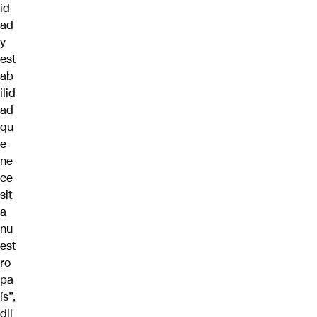
id
ad
y
est
ab
ilid
ad
qu
e
ne
ce
sit
a
nu
est
ro
pa
ís”,
dij