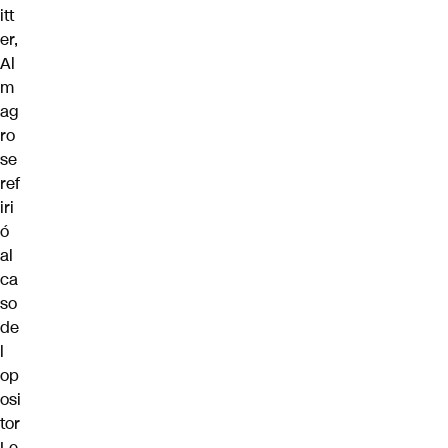
itt
er,
Al
m
ag
ro
se
ref
iri
ó
al
ca
so
de
l
op
osi
tor
Le