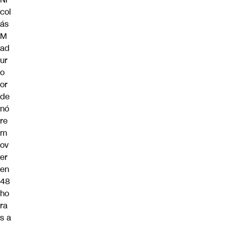
col
ás
M
ad
ur
o
or
de
nó
re
m
ov
er
en
48
ho
ra
s a