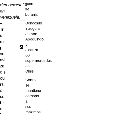
guerra
democracia”
de
en
Ucrania
Venezuela.
–
Cencosud
inaugura
Tr
Jumbo
u
Apoquindo
m
y
p
alcanza
su
60
avi
supermercados
za
en
Chile
dis
cu
Cobre
rs
se
o
mantiene
cercano
so
a
br
sus
e
máximos