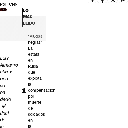
Por
CNN
Futuro 360
LO
Opinión
MÁS
LEÍDO
"Viudas
negras":
La
estafa
Luis
en
Almagro
Rusia
afirmó
que
que
explota
la
se
compensación
ha
por
dado
muerte
“el
de
final
soldados
de
en
la
la