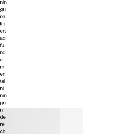
nin
gu
na
lib
ert
ad
fu
nd
a
m
en
tal
ni
nin
gú
n
de
re
ch