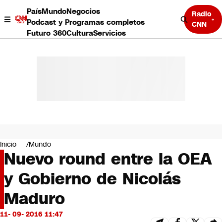
País
Mundo
Negocios
Radio
Podcast y Programas completos
CNN
Futuro 360
Cultura
Servicios
País
Mundo
Negocios
Inicio
Mundo
Nuevo round entre la OEA
Deportes
Programas completos
y Gobierno de Nicolás
Cultura
Servicios
Maduro
Bits
CNN Data
11- 09- 2016 11:47
CNN tiempo