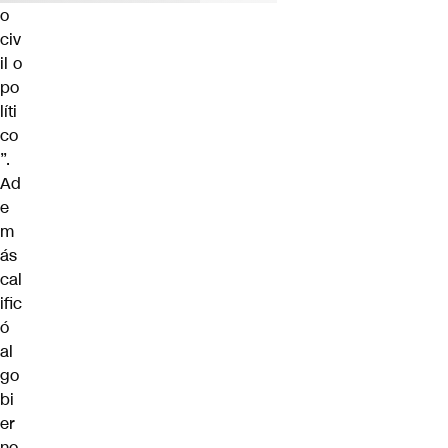
o
civ
il o
po
líti
co
”.
Ad
e
m
ás
cal
ific
ó
al
go
bi
er
no