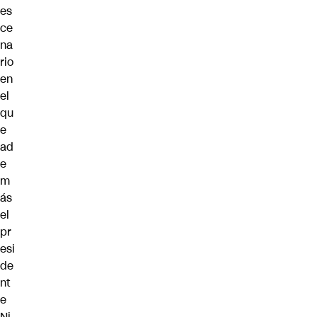
es
ce
na
rio
en
el
qu
e
ad
e
m
ás
el
pr
esi
de
nt
e
Ni