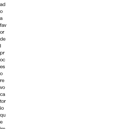
ad
o
a
fav
or
de
l
pr
oc
es
o
re
vo
ca
tor
io
qu
e
im