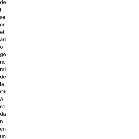
de
l
se
cr
et
ari
o
ge
ne
ral
de
la
OE
A
se
da
n
en
un