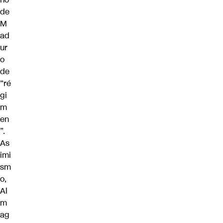
de
M
ad
ur
o
de
“ré
gi
m
en
”.
As
imi
sm
o,
Al
m
ag