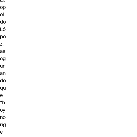
op
ol
do
Ló
pe
z,
as
eg
ur
an
do
qu
e
“h
oy
no
rig
e