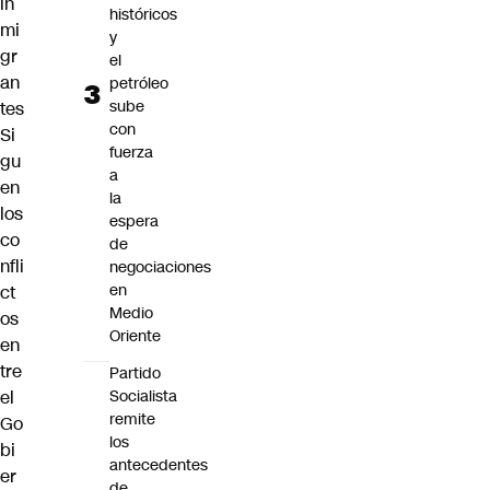
in
históricos
mi
y
gr
el
an
petróleo
sube
tes
con
Si
fuerza
gu
a
en
la
los
espera
co
de
nfli
negociaciones
en
ct
Medio
os
Oriente
en
tre
Partido
el
Socialista
remite
Go
los
bi
antecedentes
er
de