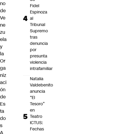
no
Fidel
de
Espinoza
Ve
al
ne
Tribunal
Supremo
zu
tras
ela
denuncia
y
por
la
presunta
Or
violencia
ga
intrafamiliar
niz
Natalia
aci
Valdebenito
ón
anuncia
de
“El
Es
Tesoro”
en
ta
Teatro
do
ICTUS:
s
Fechas
A