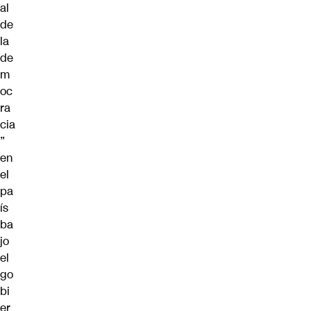
al
de
la
de
m
oc
ra
cia
”
en
el
pa
ís
ba
jo
el
go
bi
er