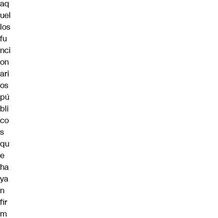
aq
uel
los
fu
nci
on
ari
os
pú
bli
co
s
qu
e
ha
ya
n
fir
m