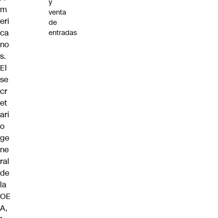
y
m
venta
eri
de
ca
entradas
no
s.
El
se
cr
et
ari
o
ge
ne
ral
de
la
OE
A,