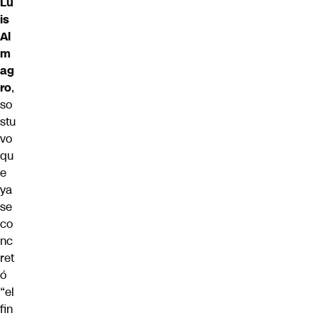
Lu
is
Al
m
ag
ro
,
so
stu
vo
qu
e
ya
se
co
nc
ret
ó
“el
fin