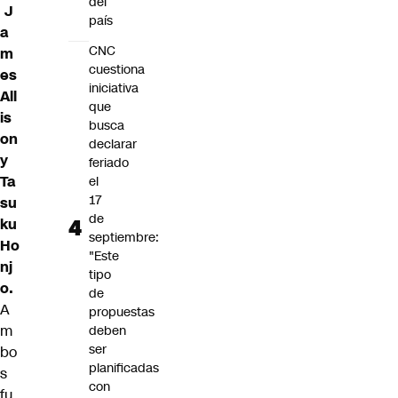
del
J
país
a
CNC
m
cuestiona
es
iniciativa
All
que
is
busca
on
declarar
y
feriado
Ta
el
17
su
de
ku
septiembre:
Ho
"Este
nj
tipo
o.
de
A
propuestas
m
deben
ser
bo
planificadas
s
con
fu