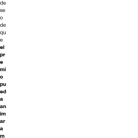
de
se
o
de
qu
e
el
pr
e
mi
o
pu
ed
a
an
im
ar
a
m