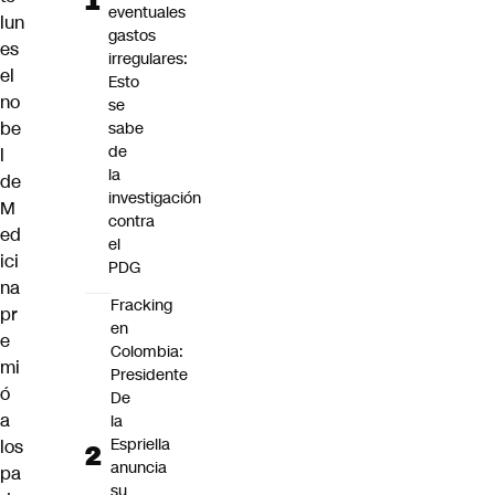
eventuales
lun
gastos
es
irregulares:
el
Esto
no
se
be
sabe
de
l
la
de
investigación
M
contra
ed
el
ici
PDG
na
Fracking
pr
en
e
Colombia:
mi
Presidente
ó
De
a
la
Espriella
los
anuncia
pa
su