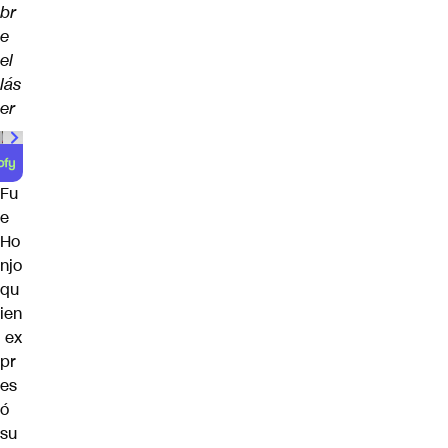
br
e
el
lás
er
00:00
/
00:59
Fu
e
Ho
njo
qu
ien
ex
pr
es
ó
su