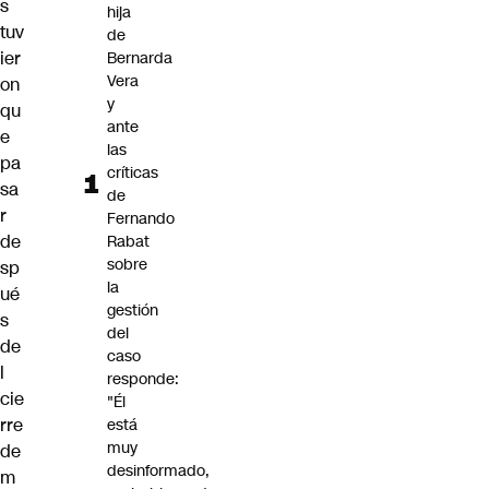
s
hija
tuv
de
ier
Bernarda
Vera
on
y
qu
ante
e
las
pa
críticas
sa
de
r
Fernando
de
Rabat
sobre
sp
la
ué
gestión
s
del
de
caso
l
responde:
cie
"Él
rre
está
muy
de
desinformado,
m