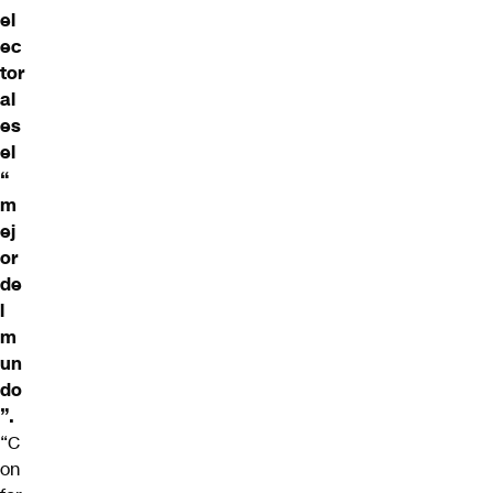
el
ec
tor
al
es
el
“
m
ej
or
de
l
m
un
do
”.
“C
on