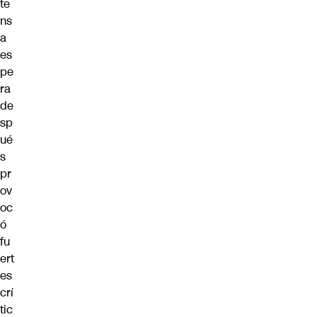
te
ns
a
es
pe
ra
de
sp
ué
s
pr
ov
oc
ó
fu
ert
es
crí
tic