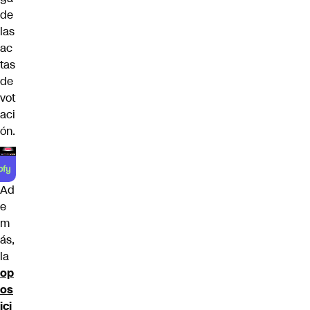
de
las
ac
tas
de
vot
aci
ón.
Ad
e
m
ás,
la
op
os
ici