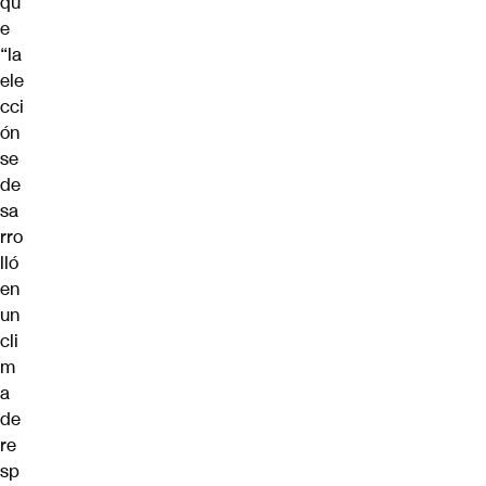
qu
e
“la
ele
cci
ón
se
de
sa
rro
lló
en
un
cli
m
a
de
re
sp