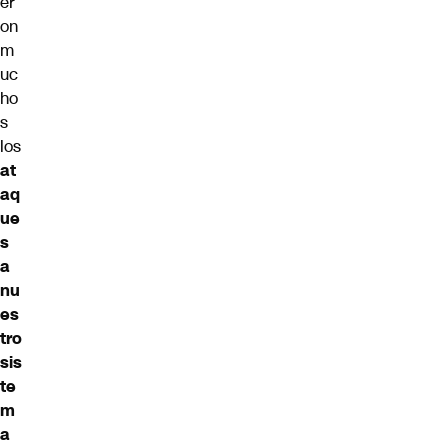
er
on
m
uc
ho
s
los
at
aq
ue
s
a
nu
es
tro
sis
te
m
a