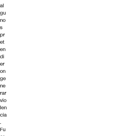
al
gu
no
s
pr
et
en
di
er
on
ge
ne
rar
vio
len
cia
.
Fu