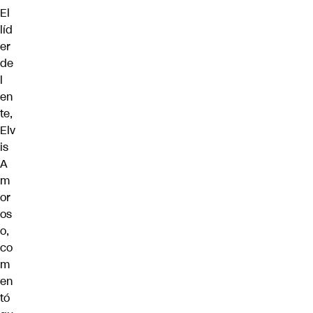
El
líd
er
de
l
en
te,
Elv
is
A
m
or
os
o,
co
m
en
tó