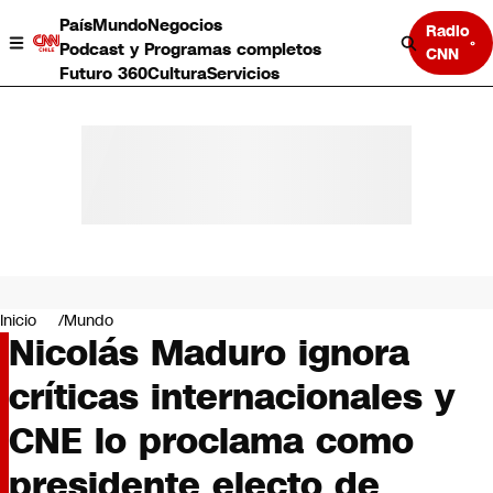
País
Mundo
Negocios
Radio
Podcast y Programas completos
CNN
Futuro 360
Cultura
Servicios
País
Mundo
Negocios
Inicio
Mundo
Nicolás Maduro ignora
Deportes
Programas completos
críticas internacionales y
Cultura
Servicios
CNE lo proclama como
Bits
CNN Data
presidente electo de
CNN tiempo