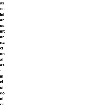
as
de
líd
er
es
int
er
na
ci
on
al
es
-
in
cl
ui
do
el
pr