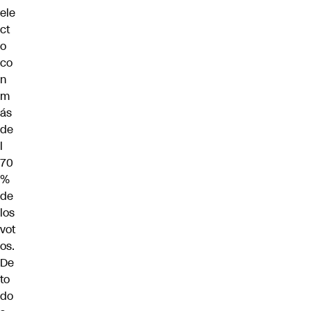
ele
ct
o
co
n
m
ás
de
l
70
%
de
los
vot
os.
De
to
do