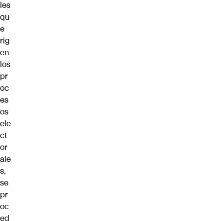
les
qu
e
rig
en
los
pr
oc
es
os
ele
ct
or
ale
s,
se
pr
oc
ed