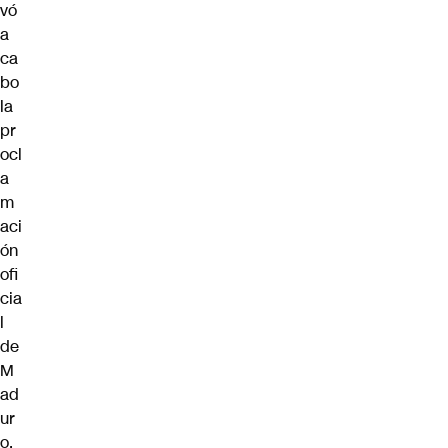
vó
a
ca
bo
la
pr
ocl
a
m
aci
ón
ofi
cia
l
de
M
ad
ur
o.