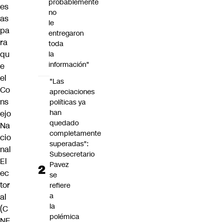
probablemente
es
no
as
le
pa
entregaron
ra
toda
qu
la
información"
e
el
"Las
Co
apreciaciones
ns
políticas ya
han
ejo
quedado
Na
completamente
cio
superadas":
nal
Subsecretario
El
Pavez
ec
se
tor
refiere
a
al
la
(C
polémica
NE