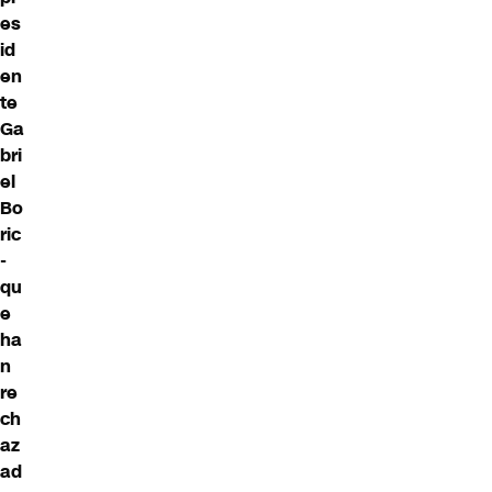
es
id
en
te
Ga
bri
el
Bo
ric
-
qu
e
ha
n
re
ch
az
ad