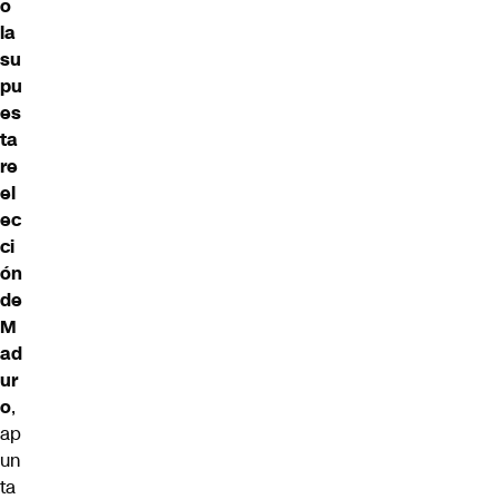
o
la
su
pu
es
ta
re
el
ec
ci
ón
de
M
ad
ur
o
,
ap
un
ta