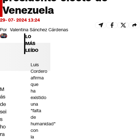
Futuro 360
Venezuela
Opinión
29- 07- 2024 13:24
Por
Valentina Sánchez Cárdenas
LO
MÁS
LEÍDO
Luis
Cordero
afirma
que
M
ha
ás
existido
de
una
"falta
sei
de
s
humanidad"
ho
con
ra
la