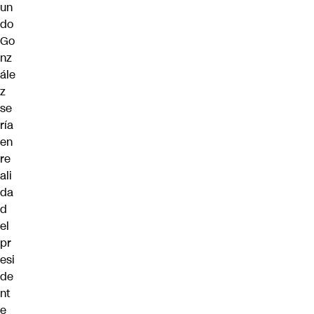
un
do
Go
nz
ále
z
se
ría
en
re
ali
da
d
el
pr
esi
de
nt
e