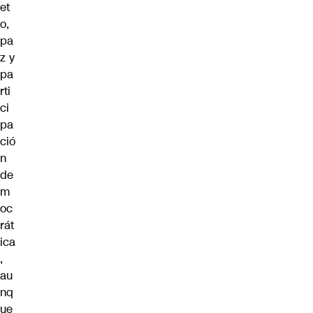
et
o,
pa
z y
pa
rti
ci
pa
ció
n
de
m
oc
rát
ica
,
au
nq
ue