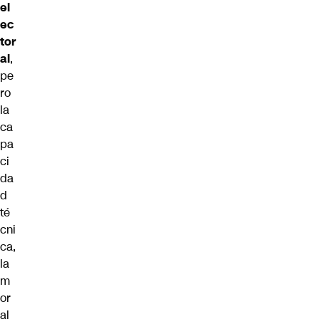
el
ec
tor
al
,
pe
ro
la
ca
pa
ci
da
d
té
cni
ca,
la
m
or
al