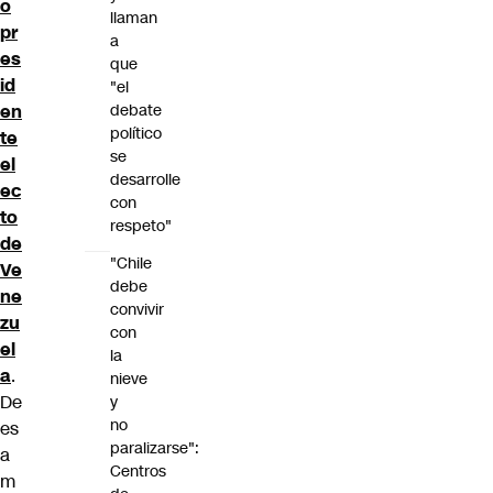
o
llaman
pr
a
es
que
id
"el
debate
en
político
te
se
el
desarrolle
ec
con
to
respeto"
de
"Chile
Ve
debe
ne
convivir
zu
con
el
la
a
.
nieve
De
y
no
es
paralizarse":
a
Centros
m