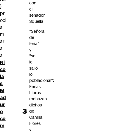
con
)
el
pr
senador
ocl
Squella
a
"Señora
m
de
ar
feria"
a
y
a
"se
le
Ni
salió
co
lo
lá
poblacional":
s
Ferias
M
Libres
ad
rechazan
ur
dichos
de
o
Camila
co
Flores
m
y