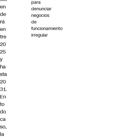
para
en
denunciar
de
negocios
rá
de
funcionamiento
en
irregular
tre
20
25
y
ha
sta
20
31.
En
to
do
ca
so,
la