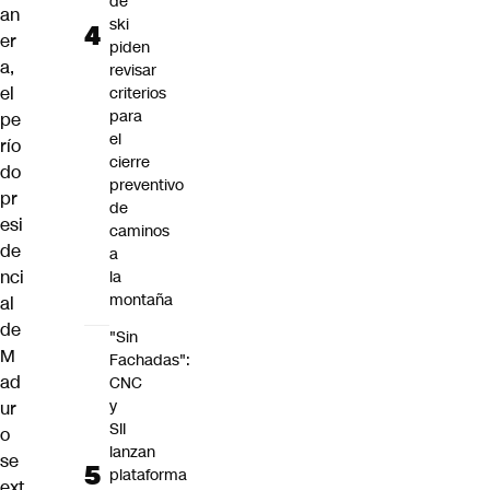
de
an
ski
er
piden
a,
revisar
el
criterios
para
pe
el
río
cierre
do
preventivo
pr
de
esi
caminos
de
a
nci
la
montaña
al
de
"Sin
M
Fachadas":
ad
CNC
y
ur
SII
o
lanzan
se
plataforma
ext