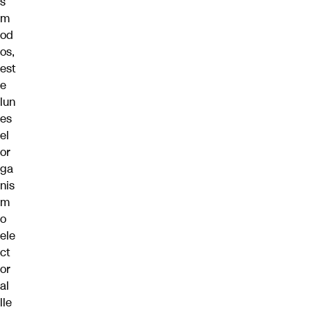
s
m
od
os,
est
e
lun
es
el
or
ga
nis
m
o
ele
ct
or
al
lle