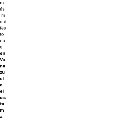
m
ás,
m
ani
fes
tó
qu
e
en
Ve
ne
zu
el
a
el
sis
te
m
a