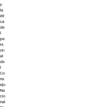
y
la
éti
ca
de
l
pe
rs
on
al
de
l
Co
ns
ejo
Na
cio
nal