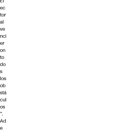
El
ec
tor
al
ve
nci
er
on
to
do
s
los
ob
stá
cul
os
”.
Ad
e