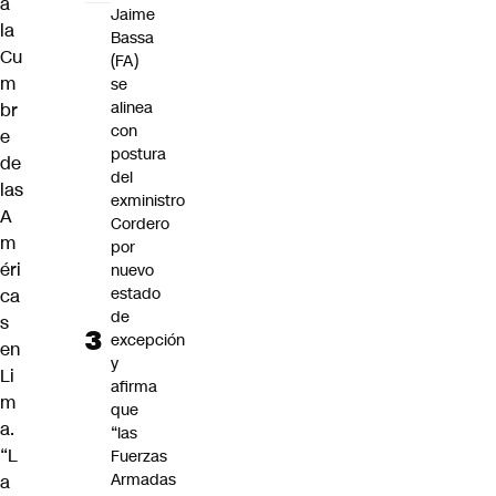
a
Jaime
la
Bassa
Cu
(FA)
m
se
alinea
br
con
e
postura
de
del
las
exministro
A
Cordero
m
por
éri
nuevo
estado
ca
de
s
excepción
en
y
Li
afirma
m
que
a.
“las
“L
Fuerzas
Armadas
a