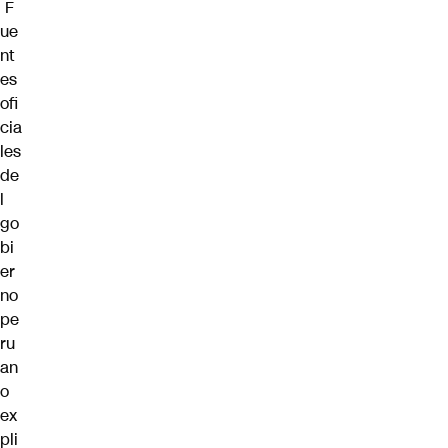
F
ue
nt
es
ofi
cia
les
de
l
go
bi
er
no
pe
ru
an
o
ex
pli