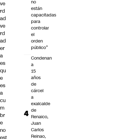
no
ve
están
rd
capacitadas
ad
para
ve
controlar
rd
el
ad
orden
público”
er
a
Condenan
es
a
qu
15
e
años
de
es
cárcel
a
a
cu
exalcalde
m
de
br
Renaico,
e
Juan
no
Carlos
Reinao,
est