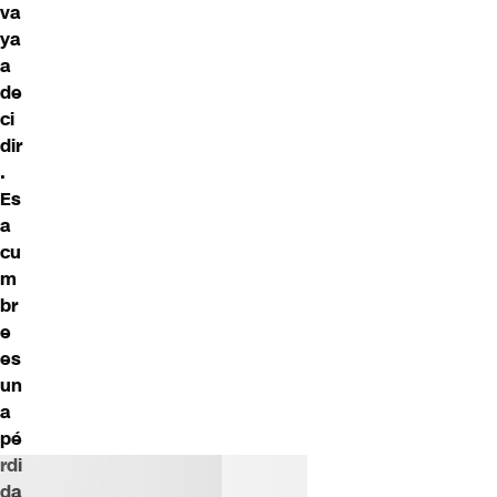
va
ya
a
de
ci
dir
.
Es
a
cu
m
br
e
es
un
a
pé
rdi
da