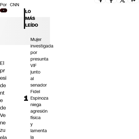
Por
CNN
Futuro 360
LO
Opinión
MÁS
LEÍDO
Mujer
investigada
por
presunta
El
VIF
pr
junto
esi
al
de
senador
Fidel
nt
Espinoza
e
niega
de
agresión
Ve
física
ne
y
zu
lamenta
ela
la