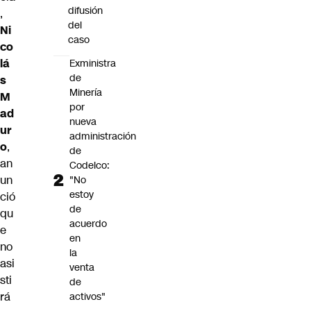
difusión
,
del
Ni
caso
co
lá
Exministra
de
s
Minería
M
por
ad
nueva
ur
administración
o
,
de
an
Codelco:
un
"No
estoy
ció
de
qu
acuerdo
e
en
no
la
asi
venta
sti
de
rá
activos"