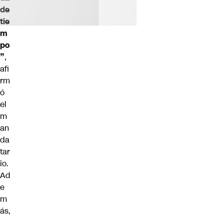
de
tie
m
po
”
,
afi
rm
ó
el
m
an
da
tar
io.
Ad
e
m
ás,