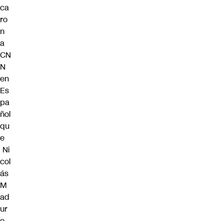
ca
ro
n
a
CN
N
en
Es
pa
ñol
qu
e
Ni
col
ás
M
ad
ur
o