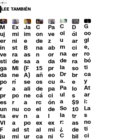
LEE TAMBIÉN
C
G
M
Ex
Ja
C
Pa
D
ol
oo
uj
mi
im
on
ve
ól
u
gl
er
ni
e
de
z
ar
m
e,
in
st
B
na
ab
ci
na
ro
ve
ra
as
n
or
er
de
bó
sti
de
sa
a
da
ra
la
ti
ga
Mi
(F
15
pr
so
Dr
ca
da
ne
A)
añ
eo
br
a.
y
po
rí
se
os
cu
e
Pa
At
r
a
ali
de
pa
lo
ul
ar
pr
po
ne
cá
ci
s
a
i:
es
r
a
rc
ón
$9
So
La
un
nu
co
el
de
10
la
s
ta
ev
n
a
l
tr
r:
no
VI
a
po
ex
ex
as
¿
ti
F
ad
st
al
mi
de
C
ci
ju
mi
ur
ca
ni
bil