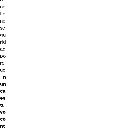
no
tie
ne
se
gu
rid
ad
po
rq
ue
n
un
ca
es
tu
vo
co
nt