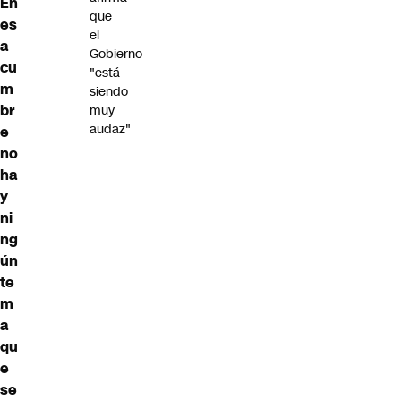
En
que
es
el
a
Gobierno
cu
"está
m
siendo
br
muy
audaz"
e
no
ha
y
ni
ng
ún
te
m
a
qu
e
se