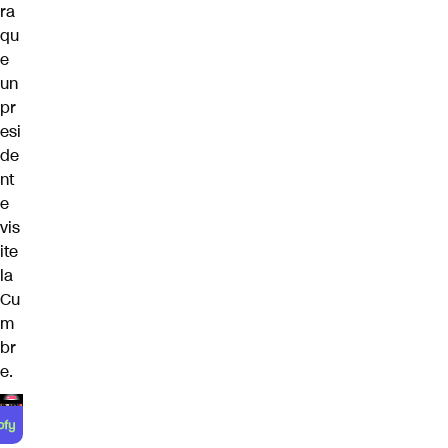
ra
qu
e
un
pr
esi
de
nt
e
vis
ite
la
Cu
m
br
e.