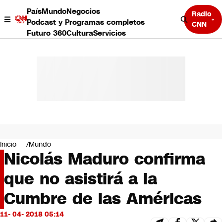
País
Mundo
Negocios
Radio
Podcast y Programas completos
CNN
Futuro 360
Cultura
Servicios
País
Mundo
Negocios
Inicio
Mundo
Nicolás Maduro confirma
Deportes
Programas completos
que no asistirá a la
Cultura
Servicios
Cumbre de las Américas
Bits
CNN Data
11- 04- 2018 05:14
CNN tiempo