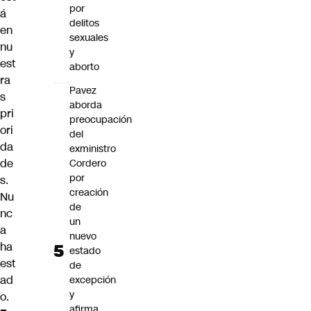
por
á
delitos
en
sexuales
nu
y
est
aborto
ra
Pavez
s
aborda
pri
preocupación
ori
del
da
exministro
de
Cordero
por
s.
creación
Nu
de
nc
un
a
nuevo
ha
estado
est
de
ad
excepción
y
o.
afirma