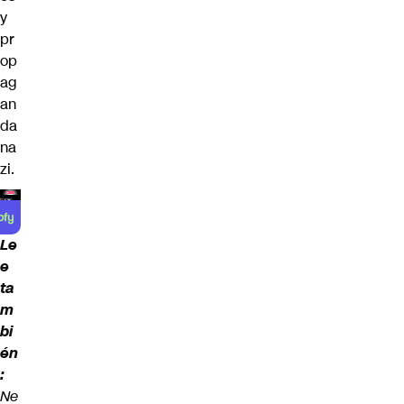
y
pr
op
ag
an
da
na
zi.
Le
e
ta
m
bi
én
:
Ne