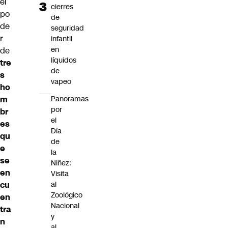
el
cierres
po
de
de
seguridad
r
infantil
en
de
líquidos
tre
de
s
vapeo
ho
m
Panoramas
por
br
el
es
Día
qu
de
e
la
se
Niñez:
en
Visita
cu
al
Zoológico
en
Nacional
tra
y
n
al