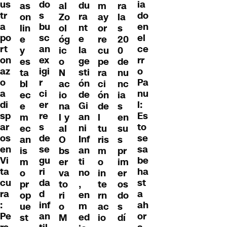
do
us
ia
du
as
al
m
ra
s
tr
do
ra
on
Zo
ay
la
bu
a
en
nt
lin
ol
or
s
sc
po
el
e
e
óg
re
20
an
rt
ce
la
y
ic
cu
0
ex
on
rr
ge
es
o
pe
de
igi
az
o
sti
ta
N
ra
nu
r
o
Pa
ón
bl
ac
ci
nc
ci
a
nu
de
ec
io
ón
ia
er
di
l:
Gi
e
na
de
s
re
sp
Es
an
m
l y
l
en
s
ar
to
ni
ec
al
tu
su
de
os
se
Inf
an
O
ris
s
se
en
sa
an
is
bs
m
pr
gu
Vi
be
ti
m
er
o
im
ri
ta
ha
no
o
va
in
er
da
cu
st
,
pr
to
te
os
d
ra
a
en
op
ri
rn
do
inf
:
ah
m
ue
o
ac
s
an
Pe
or
ed
st
M
io
dí