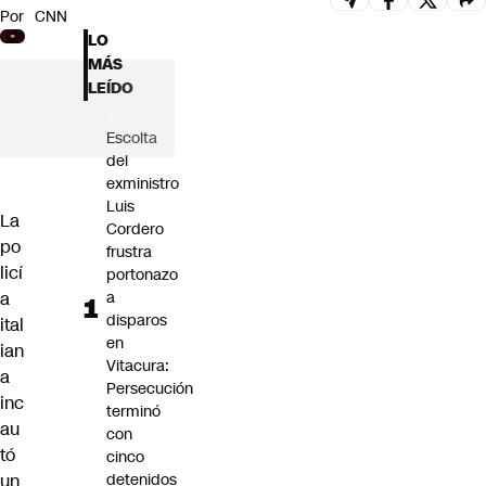
Por
CNN
Futuro 360
LO
Opinión
MÁS
LEÍDO
Escolta
del
exministro
Luis
La
Cordero
po
frustra
licí
portonazo
a
a
disparos
ital
en
ian
Vitacura:
a
Persecución
inc
terminó
au
con
tó
cinco
un
detenidos