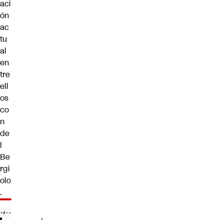
aci
ón
ac
tu
al
en
tre
ell
os
co
n
de
l
Be
rgi
olo
.