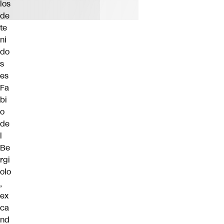
los
de
te
ni
do
s
es
Fa
bi
o
de
l
Be
rgi
olo
,
ex
ca
nd