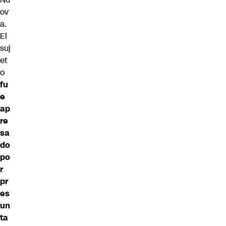
ov
a.
El
suj
et
o
fu
e
ap
re
sa
do
po
r
pr
es
un
ta