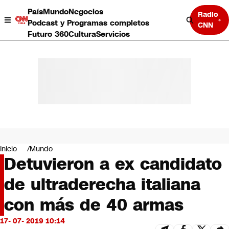
País
Mundo
Negocios
Radio
Podcast y Programas completos
CNN
Futuro 360
Cultura
Servicios
País
Mundo
Negocios
Inicio
Mundo
Detuvieron a ex candidato
Deportes
Programas completos
de ultraderecha italiana
Cultura
Servicios
con más de 40 armas
Bits
CNN Data
17- 07- 2019 10:14
CNN tiempo