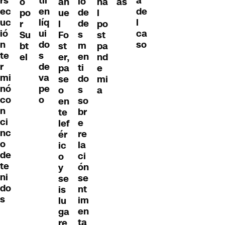
til
rs
a
io
o
an
na
as
en
ec
de
de
po
ue
l
líq
uc
l
de
r
l
po
ui
ió
ca
s
Su
Fo
st
do
n
so
m
bt
st
pa
s
te
en
el
er,
nd
de
r
ti
pa
e
va
mi
do
se
mi
pe
nó
s
o
a
o
co
so
en
n
br
te
ci
e
lef
nc
re
ér
o
la
ic
de
ci
o
te
ón
y
ni
se
se
do
nt
is
s
im
lu
en
ga
ta
re