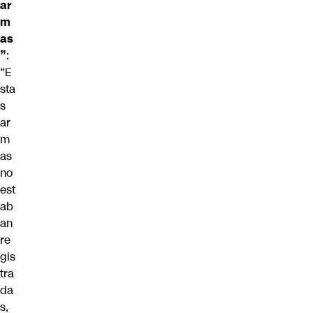
ar
m
as
”
:
“E
sta
s
ar
m
as
no
est
ab
an
re
gis
tra
da
s,