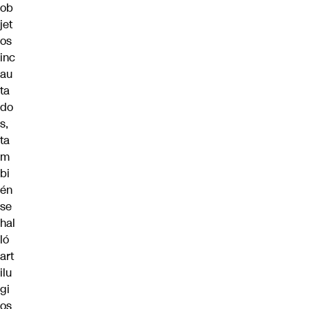
ob
jet
os
inc
au
ta
do
s,
ta
m
bi
én
se
hal
ló
art
ilu
gi
os