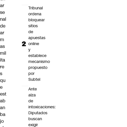
ar
Tribunal
se
ordena
nal
bloquear
de
sitios
de
ar
apuestas
m
online
as
y
mil
establece
ita
mecanismo
re
propuesto
s
por
Subtel
qu
e
Ante
est
alza
ab
de
intoxicaciones:
an
Diputados
ba
buscan
jo
exigir