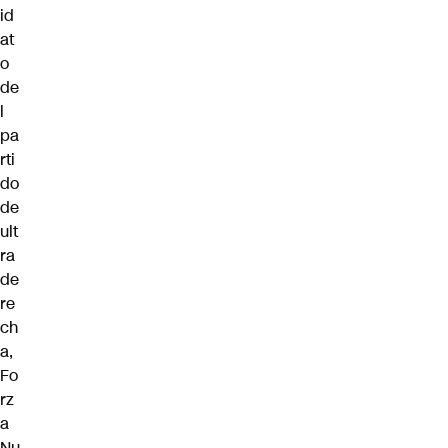
id
at
o
de
l
pa
rti
do
de
ult
ra
de
re
ch
a,
Fo
rz
a
Nu