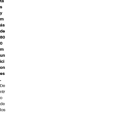
ta
s
y
m
ás
de
80
0
m
un
ici
on
es
.
De
ntr
o
de
los