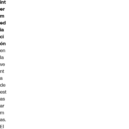
int
er
m
ed
ia
ci
ón
en
la
ve
nt
a
de
est
as
ar
m
as.
El