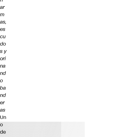
ar
m
as,
es
cu
do
s y
ori
na
nd
o
ba
nd
er
as
Un
o
de