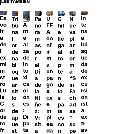
LEE TAMBIÉN
Es
In
U
Tri
Pa
C
N
A
co
te
EF
bu
no
hil
ue
nt
lt
ns
A
na
ra
e
va
e
a
a
co
l
m
lle
pl
al
de
bú
nf
or
as
ga
at
za
l
sq
ir
de
po
al
af
de
ex
ue
m
na
r
to
or
in
mi
da
a
bl
el
p
m
to
ni
de
un
oq
Dí
te
a
xi
st
ex
pa
ue
a
n
“S
ca
ro
cu
go
ar
de
de
in
ci
Lu
rsi
a
sit
la
lo
Fa
on
is
on
ex
io
Ni
s
ch
es
C
ist
e
s
ñe
pa
ad
:
or
a
m
de
z:
ís
as
Di
de
ex
pl
ap
Vi
es
”
pu
ro
tr
ea
ue
sit
co
su
ta
fr
av
da
st
a
n
pe