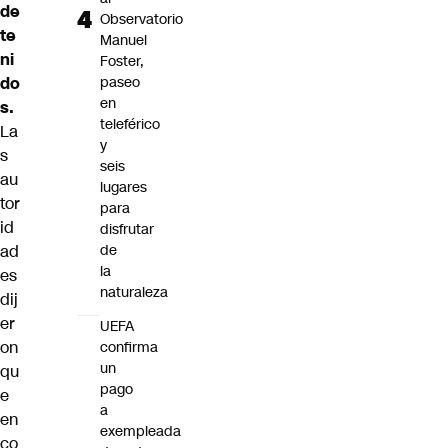
de
Observatorio
te
Manuel
ni
Foster,
do
paseo
en
s.
teleférico
La
y
s
seis
au
lugares
tor
para
id
disfrutar
ad
de
la
es
naturaleza
dij
er
UEFA
on
confirma
un
qu
pago
e
a
en
exempleada
co