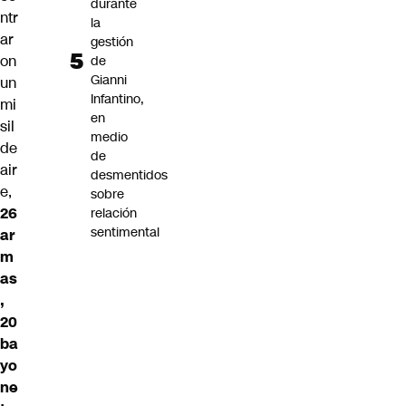
durante
ntr
la
ar
gestión
on
de
Gianni
un
Infantino,
mi
en
sil
medio
de
de
air
desmentidos
e,
sobre
26
relación
sentimental
ar
m
as
,
20
ba
yo
ne