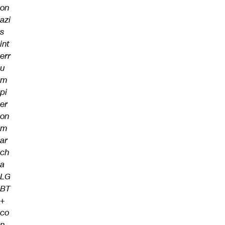
on
azi
s
int
err
u
m
pi
er
on
m
ar
ch
a
LG
BT
+
co
n