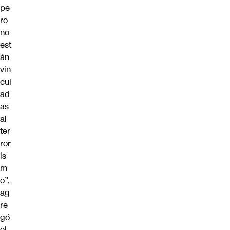
pe
ro
no
est
án
vin
cul
ad
as
al
ter
ror
is
m
o”,
ag
re
gó
el