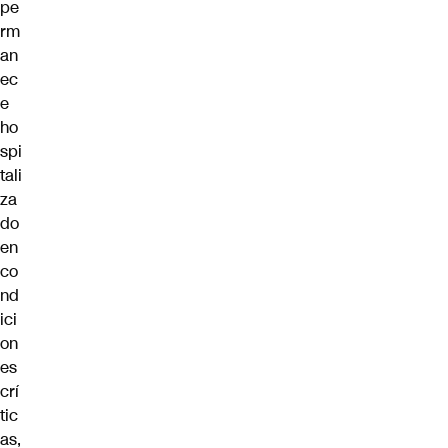
pe
rm
an
ec
e
ho
spi
tali
za
do
en
co
nd
ici
on
es
crí
tic
as,