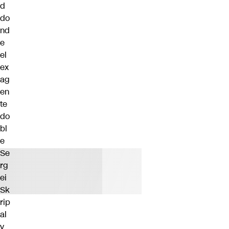
d
do
nd
e
el
ex
ag
en
te
do
bl
e
Se
rg
ei
Sk
rip
al
y