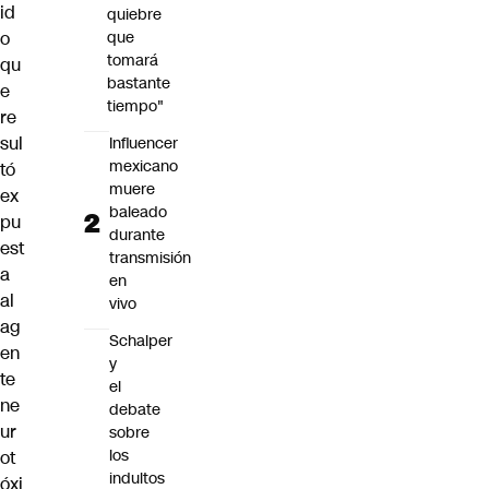
id
quiebre
o
que
tomará
qu
bastante
e
tiempo"
re
sul
Influencer
mexicano
tó
muere
ex
baleado
pu
durante
est
transmisión
a
en
al
vivo
ag
Schalper
en
y
te
el
ne
debate
ur
sobre
los
ot
indultos
óxi