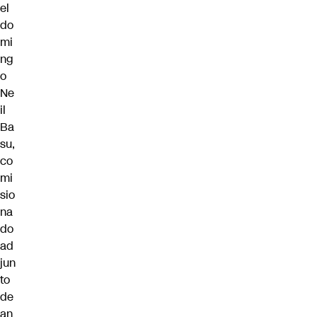
el
do
mi
ng
o
Ne
il
Ba
su,
co
mi
sio
na
do
ad
jun
to
de
an