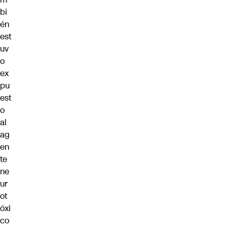
bi
én
est
uv
o
ex
pu
est
o
al
ag
en
te
ne
ur
ot
óxi
co