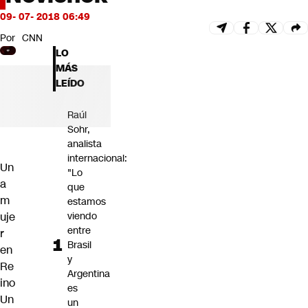
Futuro 360
09- 07- 2018 06:49
Opinión
Por
CNN
LO
MÁS
LEÍDO
Raúl
Sohr,
analista
internacional:
Un
"Lo
a
que
m
estamos
uje
viendo
entre
r
Brasil
en
y
Re
Argentina
ino
es
Un
un