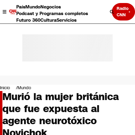
País
Mundo
Negocios
Radio
Podcast y Programas completos
CNN
Futuro 360
Cultura
Servicios
País
Mundo
Negocios
Inicio
Mundo
Murió la mujer británica
Deportes
Programas completos
que fue expuesta al
Cultura
Servicios
agente neurotóxico
Bits
CNN Data
Novichok
CNN tiempo