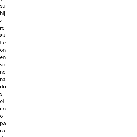
su
hij
a
re
sul
tar
on
en
ve
ne
na
do
s
el
añ
o
pa
sa