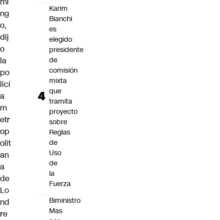
mi
Karim
ng
Bianchi
o,
es
dij
elegido
o
presidente
la
de
comisión
po
mixta
licí
que
a
tramita
m
proyecto
etr
sobre
op
Reglas
olit
de
Uso
an
de
a
la
de
Fuerza
Lo
Biministro
nd
Mas
re