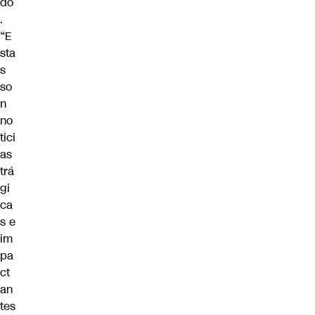
do
.
“E
sta
s
so
n
no
tici
as
trá
gi
ca
s e
im
pa
ct
an
tes