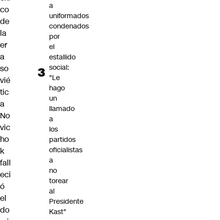
a
co
uniformados
de
condenados
la
por
er
el
a
estallido
social:
so
"Le
vié
hago
tic
un
a
llamado
No
a
vic
los
ho
partidos
oficialistas
k
a
fall
no
eci
torear
ó
al
el
Presidente
do
Kast"