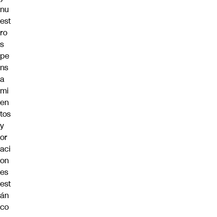
nu
est
ro
s
pe
ns
a
mi
en
tos
y
or
aci
on
es
est
án
co