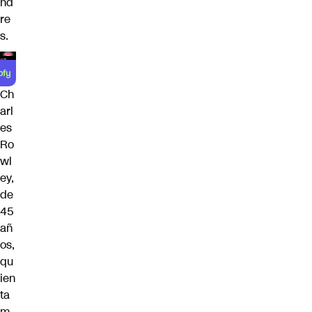
nd
re
s.
Ch
arl
es
Ro
wl
ey,
de
45
añ
os,
qu
ien
ta
m