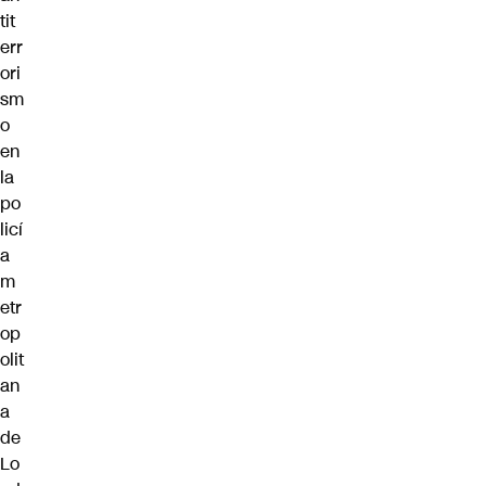
tit
err
ori
sm
o
en
la
po
licí
a
m
etr
op
olit
an
a
de
Lo