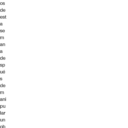
os
de
est
a
se
m
an
a
de
sp
ué
s
de
m
ani
pu
lar
un
ob