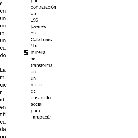
por
s
contratación
en
de
un
196
co
jóvenes
m
en
Collahuasi:
uni
"La
ca
minería
do
se
.
transforma
La
en
m
un
uje
motor
de
r,
desarrollo
id
social
en
para
tifi
Tarapacá"
ca
da
po