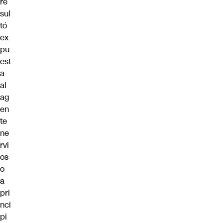
re
sul
tó
ex
pu
est
a
al
ag
en
te
ne
rvi
os
o
a
pri
nci
pi