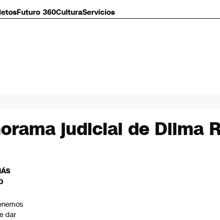
letos
Futuro 360
Cultura
Servicios
orama judicial de Dilma 
MÁS
O
enemos
e dar