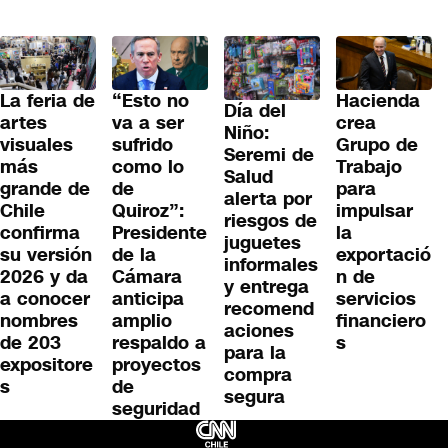
La feria de
“Esto no
Hacienda
Día del
artes
va a ser
crea
Niño:
visuales
sufrido
Grupo de
Seremi de
más
como lo
Trabajo
Salud
grande de
de
para
alerta por
Chile
Quiroz”:
impulsar
riesgos de
confirma
Presidente
la
juguetes
su versión
de la
exportació
informales
2026 y da
Cámara
n de
y entrega
a conocer
anticipa
servicios
recomend
nombres
amplio
financiero
aciones
de 203
respaldo a
s
para la
expositore
proyectos
compra
s
de
segura
seguridad