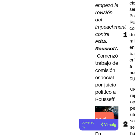
ci
empezó la
se
revisión
Pr
del
Ka
impeachment
co
contra
de
Pdta.
mil
en
Rousseff.
ba
-Comenzó
cr
trabajo de
a
comisión
nu
especial
R
por juicio
C
político a
re
Rousseff
op
pe
ut
Lea el
se
powered
artículo
se
by
h
En