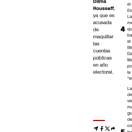
Dilma
el
Rousseff
,
Es
ya que es
L
acusada
m
q
de
ba
maquillar
el
las
Bi
cuentas
Da
públicas
M
en año
po
electoral.
la
"e
La
de
vi
m
gr
de
co
su