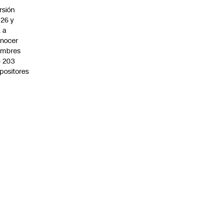
rsión
26 y
 a
nocer
ombres
 203
positores