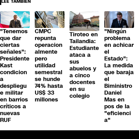
LEE TAMBIÉN
"Tenemos
"Ningún
CMPC
Tiroteo en
que dar
problema
repunta
Tailandia:
ciertas
en achicar
operacion
Estudiante
señales":
el
almente
ataca a
Presidente
Estado":
pero
sus
Kast
La medida
utilidad
abuelos y
condicion
que baraja
semestral
a cinco
a
el
se hunde
docentes
despliegu
Biministro
74% hasta
en su
e militar
Daniel
US$ 33
colegio
en barrios
Mas en
millones
críticos a
pos de la
nuevas
"eficienci
RUF
a"