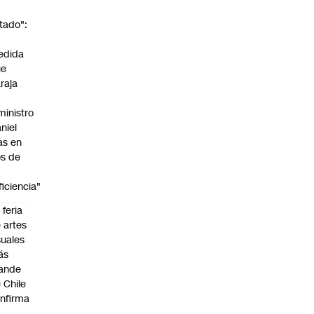
tado":
a
edida
ue
raja
ministro
niel
as en
s de
ficiencia"
 feria
 artes
suales
ás
ande
 Chile
nfirma