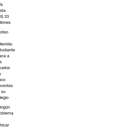
4%
sta
S$ 33
llones
roteo
n
ilandia:
tudiante
aca a
s
uelos
a
nco
centes
 su
legio
ingún
roblema
n
hicar