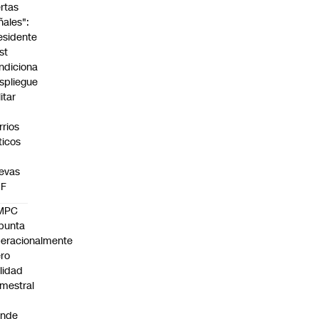
ertas
ñales":
esidente
st
ndiciona
spliegue
itar
rrios
íticos
evas
UF
MPC
punta
eracionalmente
ro
ilidad
mestral
unde