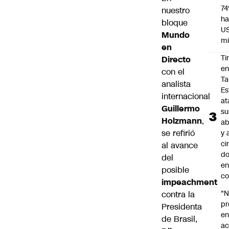
7
nuestro
ha
bloque
U
Mundo
mi
en
Ti
Directo
e
con el
Ta
analista
Es
internacional
at
Guillermo
su
Holzmann
,
ab
se refirió
y 
ci
al avance
do
del
en
posible
co
impeachment
"N
contra la
p
Presidenta
e
de Brasil,
ac