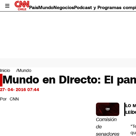
País
Mundo
Negocios
Podcast y Programas comp
País
Mundo
Inicio
Mundo
Negocios
Mundo en Directo: El pan
Deportes
Programas completos
27- 04- 2016 07:44
Cultura
Por
CNN
Servicios
LO 
Bits
LEÍD
CNN Data
Comisión
CNN tiempo
de
"T
Futuro 360
qu
senadores
Opinión