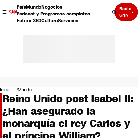
País
Mundo
Negocios
Radio
Podcast y Programas completos
CNN
Futuro 360
Cultura
Servicios
País
Mundo
Negocios
Inicio
Mundo
Reino Unido post Isabel II:
Deportes
Programas completos
¿Han asegurado la
Cultura
Servicios
monarquía el rey Carlos y
Bits
CNN Data
el príncipe William?
CNN tiempo