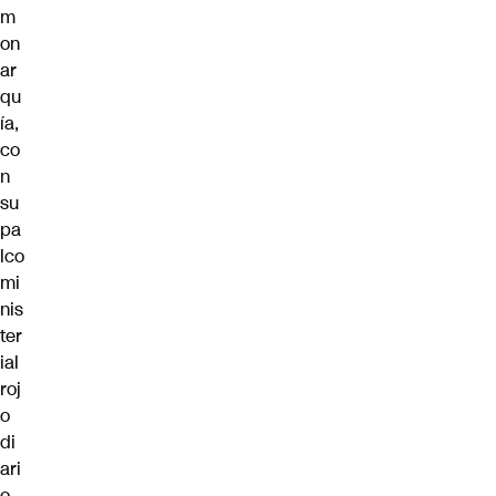
m
on
ar
qu
ía,
co
n
su
pa
lco
mi
nis
ter
ial
roj
o
di
ari
o