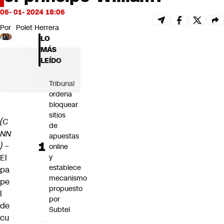
Futuro 360
06- 01- 2024 18:06
Opinión
Por
Polet Herrera
LO
MÁS
LEÍDO
Tribunal
ordena
bloquear
sitios
(C
de
NN
apuestas
)
–
online
El
y
establece
pa
mecanismo
pe
propuesto
l
por
de
Subtel
cu