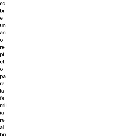
so
br
e
un
añ
o
re
pl
et
o
pa
ra
la
fa
mil
ia
re
al
bri