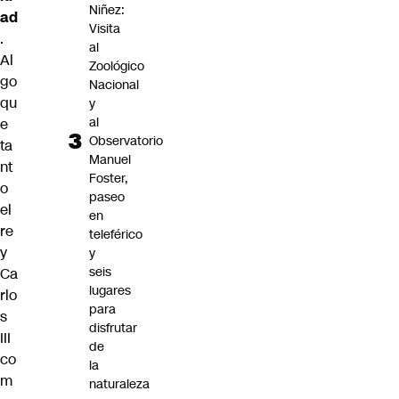
Niñez:
ad
Visita
.
al
Al
Zoológico
go
Nacional
qu
y
al
e
Observatorio
ta
Manuel
nt
Foster,
o
paseo
el
en
re
teleférico
y
y
seis
Ca
lugares
rlo
para
s
disfrutar
III
de
co
la
m
naturaleza