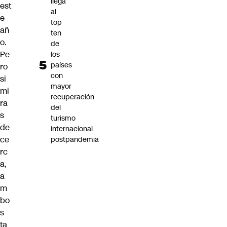
llega
est
al
e
top
añ
ten
o.
de
Pe
los
países
ro
con
si
mayor
mi
recuperación
ra
del
s
turismo
de
internacional
ce
postpandemia
rc
a,
a
m
bo
s
ta