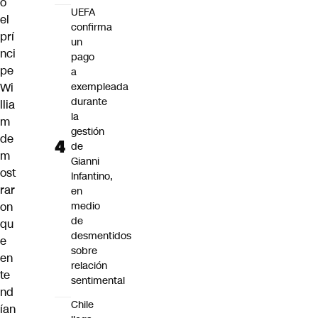
o
UEFA
el
confirma
prí
un
nci
pago
pe
a
Wi
exempleada
durante
llia
la
m
gestión
de
de
m
Gianni
ost
Infantino,
rar
en
on
medio
de
qu
desmentidos
e
sobre
en
relación
te
sentimental
nd
Chile
ían