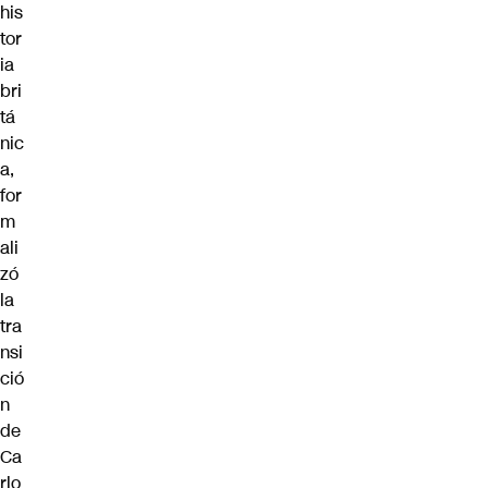
his
tor
ia
bri
tá
nic
a,
for
m
ali
zó
la
tra
nsi
ció
n
de
Ca
rlo