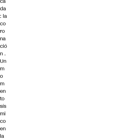
ca
da
: la
co
ro
na
ció
n .
Un
m
o
m
en
to
sís
mi
co
en
la