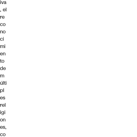
iva
, el
re
co
no
ci
mi
en
to
de
m
últi
pl
es
rel
igi
on
es,
co