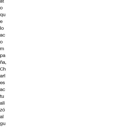
at
o
qu
e
lo
ac
o
m
pa
ña,
Ch
arl
es
ac
tu
ali
zó
al
gu