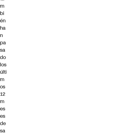
m
bi
én
ha
n
pa
sa
do
los
últi
m
os
12
m
es
es
de
sa