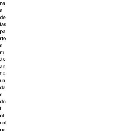
na
s
de
las
pa
rte
s
m
ás
an
tic
ua
da
s
de
l
rit
ual
pa