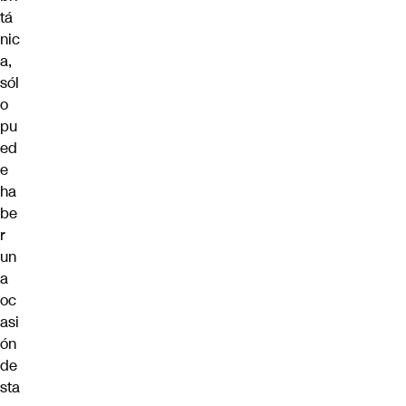
tá
nic
a,
sól
o
pu
ed
e
ha
be
r
un
a
oc
asi
ón
de
sta