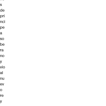
s
de
prí
nci
pe
a
so
be
ra
no
y
vio
al
nu
ev
o
re
y