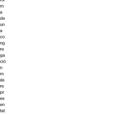
m
a
de
un
a
co
ng
re
ga
ció
n
m
ás
re
pr
es
en
tat