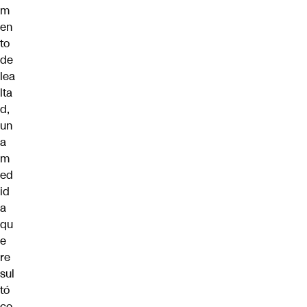
m
en
to
de
lea
lta
d,
un
a
m
ed
id
a
qu
e
re
sul
tó
co