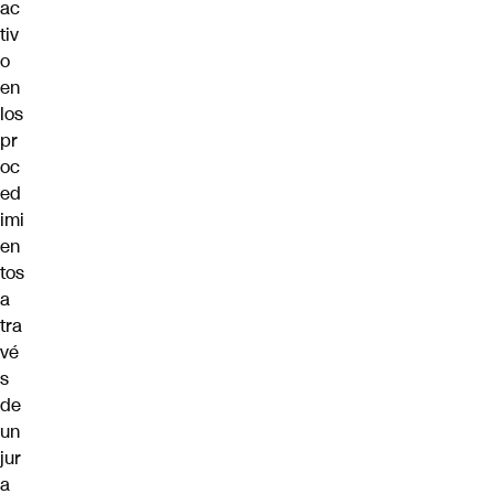
ac
tiv
o
en
los
pr
oc
ed
imi
en
tos
a
tra
vé
s
de
un
jur
a