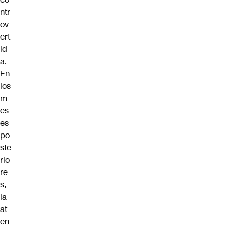
ntr
ov
ert
id
a.
En
los
m
es
es
po
ste
rio
re
s,
la
at
en