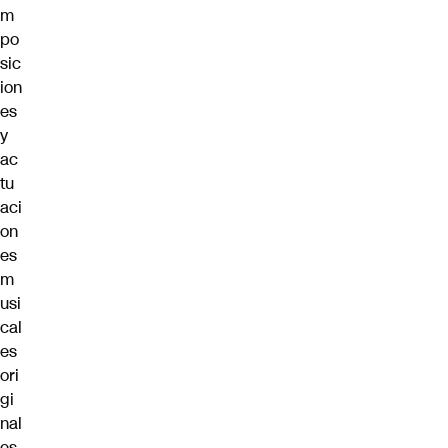
m
po
sic
ion
es
y
ac
tu
aci
on
es
m
usi
cal
es
ori
gi
nal
es