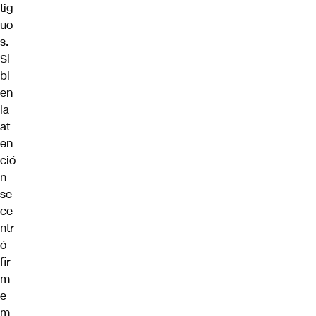
tig
uo
s.
Si
bi
en
la
at
en
ció
n
se
ce
ntr
ó
fir
m
e
m