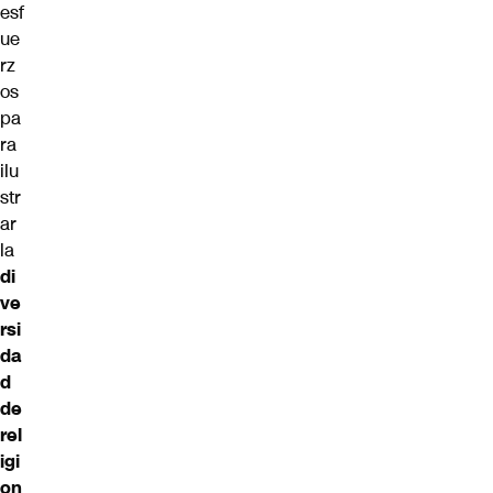
esf
ue
rz
os
pa
ra
ilu
str
ar
la
di
ve
rsi
da
d
de
rel
igi
on