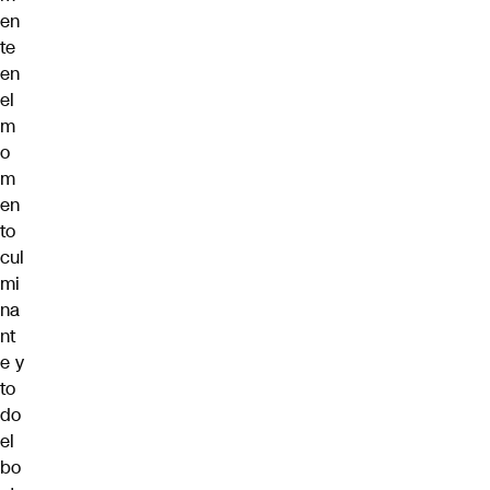
en
te
en
el
m
o
m
en
to
cul
mi
na
nt
e y
to
do
el
bo