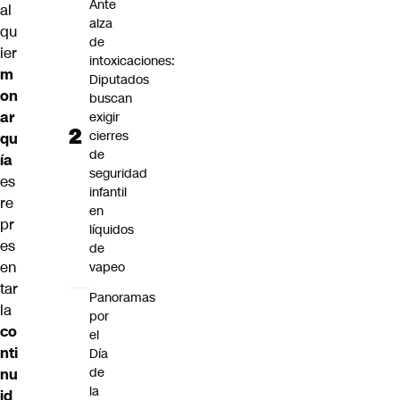
Ante
al
alza
qu
de
ier
intoxicaciones:
m
Diputados
on
buscan
ar
exigir
cierres
qu
de
ía
seguridad
es
infantil
re
en
pr
líquidos
es
de
en
vapeo
tar
Panoramas
la
por
co
el
nti
Día
de
nu
la
id