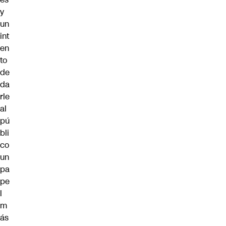
y
un
int
en
to
de
da
rle
al
pú
bli
co
un
pa
pe
l
m
ás