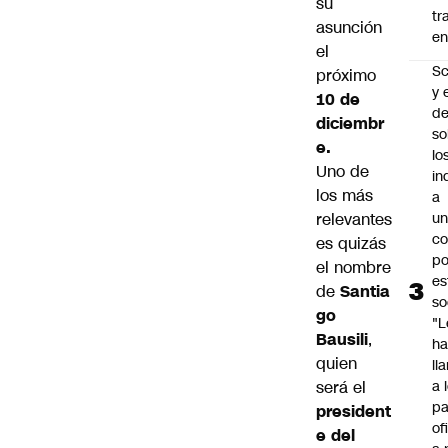
su
tr
asunción
en
el
Sc
próximo
y 
10 de
d
diciembr
so
e.
lo
Uno de
in
los más
a
relevantes
un
c
es quizás
po
el nombre
es
de
Santia
so
go
"L
Bausili
,
ha
quien
ll
será el
a 
pa
president
of
e del