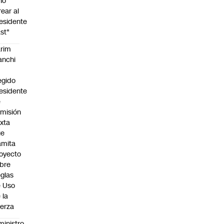
no
rear al
esidente
st"
rim
anchi
egido
esidente
e
misión
xta
ue
amita
oyecto
bre
glas
 Uso
 la
erza
ministro