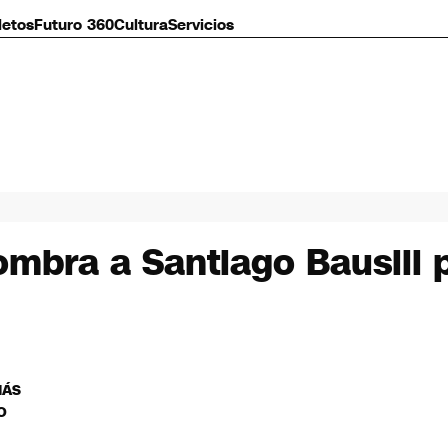
letos
Futuro 360
Cultura
Servicios
nombra a Santiago Bausili 
MÁS
O