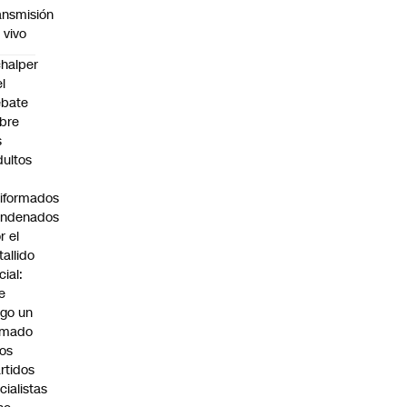
ansmisión
 vivo
halper
el
ebate
bre
s
dultos
iformados
ondenados
r el
tallido
cial:
e
go un
amado
los
rtidos
icialistas