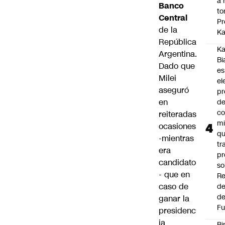
a 
Banco
to
Central
Pr
de la
Ka
República
Ka
Argentina.
Bi
Dado que
es
Milei
el
aseguró
pr
en
d
co
reiteradas
mi
ocasiones
q
-mientras
tr
era
pr
candidato
so
- que en
Re
caso de
de
de
ganar la
Fu
presidenc
ia
Bi