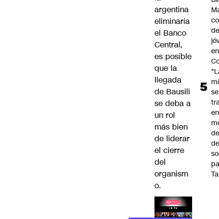
argentina
Ma
co
eliminaría
de
el Banco
jó
Central
,
e
es posible
Co
que la
"L
llegada
mi
de Bausili
se
tr
se deba a
en
un rol
m
más bien
d
de liderar
de
el cierre
so
del
pa
organism
Ta
o.
Lea el