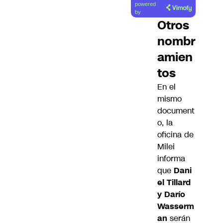
powered
artículo
by
Otros
nombr
amien
tos
En el
mismo
document
o, la
oficina de
Milei
informa
que
Dani
el Tillard
y Darío
Wasserm
an
serán