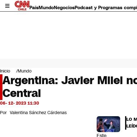
País
Mundo
Negocios
Podcast y Programas comp
País
Mundo
Inicio
Mundo
Negocios
Argentina: Javier Milei 
Deportes
Central
Programas completos
Cultura
Servicios
06- 12- 2023 11:30
Bits
Por
Valentina Sánchez Cárdenas
CNN Data
LO 
CNN tiempo
LEÍD
Futuro 360
Este
Opinión