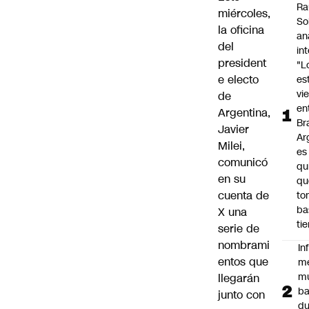
Ra
miércoles,
So
la oficina
an
del
in
president
"L
e electo
es
vi
de
en
Argentina,
Bra
Javier
Ar
Milei
,
es
comunicó
qu
en su
qu
cuenta de
to
ba
X una
ti
serie de
nombrami
In
entos que
m
m
llegarán
ba
junto con
du