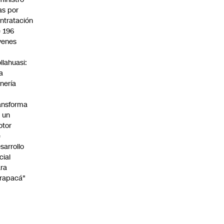
s por
ntratación
 196
venes
n
llahuasi:
a
nería
ansforma
 un
otor
e
sarrollo
cial
ra
rapacá"