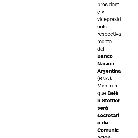
president
e y
vicepresid
ente,
respectiva
mente,
del
Banco
Nación
Argentina
(BNA).
Mientras
que
Belé
n Stettler
será
secretarí
a de
Comunic
ación.