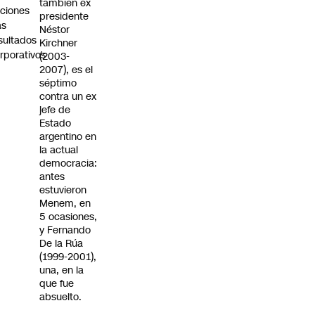
también ex
ciones
presidente
as
Néstor
sultados
Kirchner
rporativos
(2003-
2007), es el
séptimo
contra un ex
jefe de
Estado
argentino en
la actual
democracia:
antes
estuvieron
Menem, en
5 ocasiones,
y Fernando
De la Rúa
(1999-2001),
una, en la
que fue
absuelto.