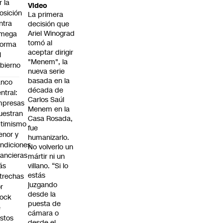
r la
Video
osición
La primera
ntra
decisión que
Ariel Winograd
 mega
tomó al
forma
aceptar dirigir
l
"Menem", la
bierno
nueva serie
basada en la
anco
década de
ntral:
Carlos Saúl
mpresas
Menem en la
estran
Casa Rosada,
timismo
fue
nor y
humanizarlo.
ndiciones
No volverlo un
nancieras
mártir ni un
ás
villano. “Si lo
estás
trechas
juzgando
r
desde la
hock
puesta de
e
cámara o
stos
desde el