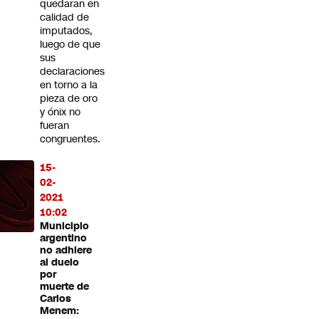
quedaran en
calidad de
imputados,
luego de que
sus
declaraciones
en torno a la
pieza de oro
y ónix no
fueran
congruentes.
15-
02-
2021
10:02
Municipio
argentino
no adhiere
al duelo
por
muerte de
Carlos
Menem: