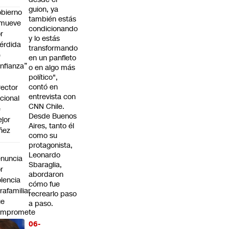
guion, ya
bierno
también estás
emueve
condicionando
r
y lo estás
érdida
transformando
e
en un panfleto
nfianza”
o en algo más
político",
contó en
rector
entrevista con
cional
CNN Chile.
e
Desde Buenos
jor
Aires, tanto él
ñez
como su
protagonista,
a
Leonardo
nuncia
Sbaraglia,
r
abordaron
olencia
cómo fue
trafamiliar
recrearlo paso
ue
a paso.
ompromete
06-