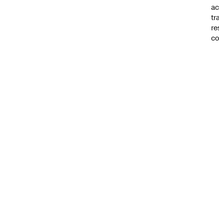
ac
tr
re
co