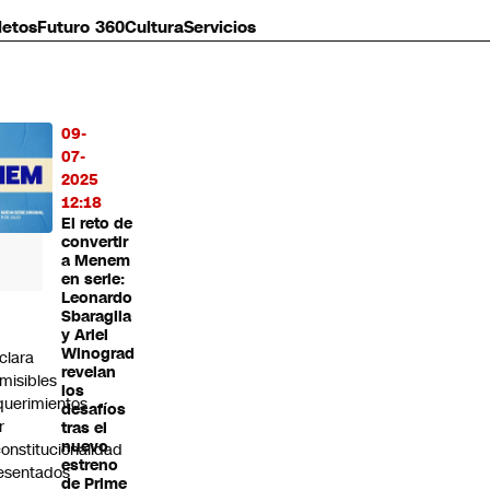
letos
Futuro 360
Cultura
Servicios
09-
MÁS
07-
O
2025
12:18
El reto de
convertir
a Menem
en serie:
Leonardo
Sbaraglia
C
y Ariel
Winograd
clara
revelan
misibles
los
querimientos
desafíos
r
tras el
nuevo
constitucionalidad
estreno
esentados
de Prime