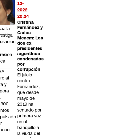
nador
12-
del
2022
pinoza
20:24
S):
Cristina
Fernández y
scalía
Carlos
vestiga
Menem: Los
usación
dos ex
e
presidentes
argentinos
resión
condenados
sica
por
corrupción
SA
El juicio
re al
contra
za y
Fernández,
pera
que desde
s
mayo de
.300
2019 ha
sentado por
ntos
primera vez
pulsado
en el
r
banquillo a
vance
la viuda del
e