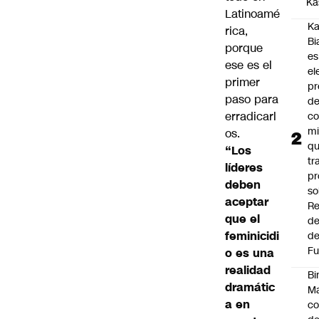
Ka
Latinoamé
Ka
rica,
Bi
porque
es
ese es el
el
primer
pr
paso para
d
erradicarl
co
mi
os.
q
“Los
tr
líderes
pr
deben
so
aceptar
Re
que el
de
feminicidi
de
Fu
o es una
realidad
Bi
dramátic
Ma
a en
co