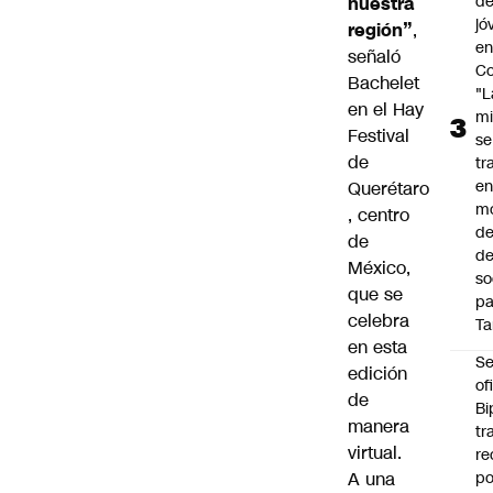
de
nuestra
jó
región”
,
e
señaló
Co
Bachelet
"L
en el Hay
mi
Festival
se
de
tr
en
Querétaro
m
, centro
d
de
de
México,
so
que se
pa
celebra
Ta
en esta
Se
edición
of
de
Bi
manera
tr
virtual.
re
A una
po