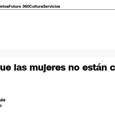
letos
Futuro 360
Cultura
Servicios
que las mujeres no están 
MÁS
O