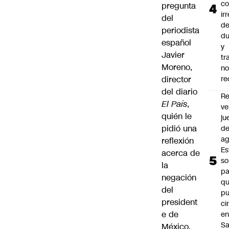
co
pregunta
ir
del
de
periodista
du
español
y
Javier
tr
Moreno,
n
director
re
del diario
Re
El País
,
ve
quién le
ju
pidió una
d
ag
reflexión
Es
acerca de
so
la
pa
negación
qu
del
p
president
ci
e de
e
Sa
México,