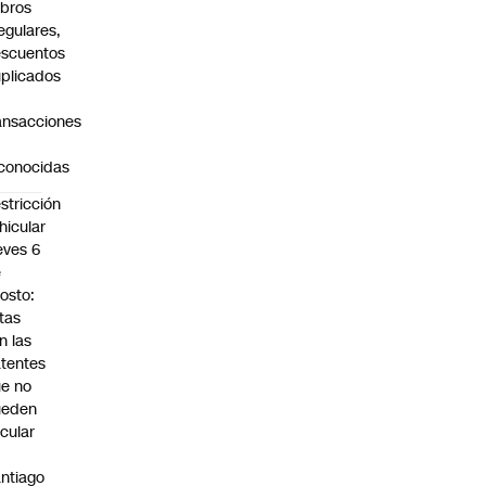
bros
regulares,
scuentos
plicados
ansacciones
o
conocidas
stricción
hicular
eves 6
e
osto:
tas
n las
tentes
e no
ueden
rcular
n
ntiago