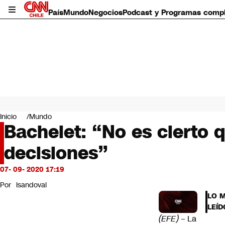
País
Mundo
Negocios
Podcast y Programas comp
País
Mundo
Inicio
Mundo
Negocios
Bachelet: “No es cierto 
Deportes
decisiones”
Programas completos
Cultura
Servicios
07- 09- 2020 17:19
Bits
Por
lsandoval
CNN Data
LO 
CNN tiempo
LEÍD
Futuro 360
(EFE)
– La
Opinión