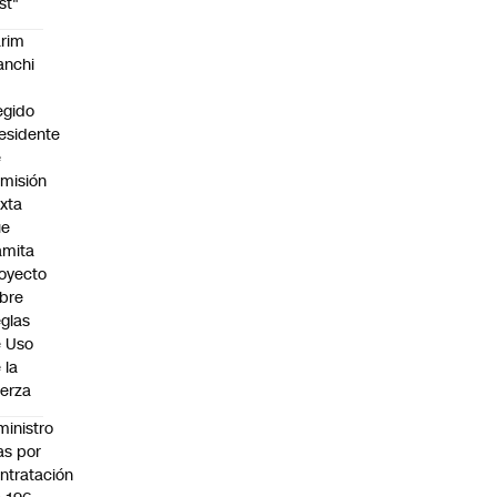
st"
rim
anchi
egido
esidente
e
misión
xta
ue
amita
oyecto
bre
glas
 Uso
 la
erza
ministro
s por
ntratación