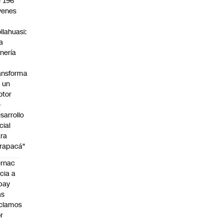
 196
venes
n
llahuasi:
a
nería
ansforma
 un
otor
e
sarrollo
cial
ra
rapacá"
rnac
icia a
pay
as
clamos
r