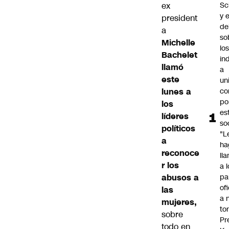
ex
Sc
y e
president
de
a
so
Michelle
lo
Bachelet
in
llamó
a
este
un
lunes a
co
po
los
es
líderes
so
políticos
"L
a
ha
reconoce
ll
r los
a 
abusos a
pa
ofi
las
a 
mujeres,
to
sobre
Pr
todo en