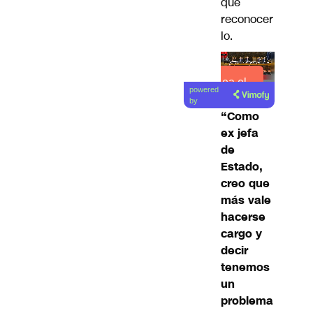
que
reconocer
lo.
Lea el
powered
artículo
by
“Como
ex jefa
de
Estado,
creo que
más vale
hacerse
cargo y
decir
tenemos
un
problema